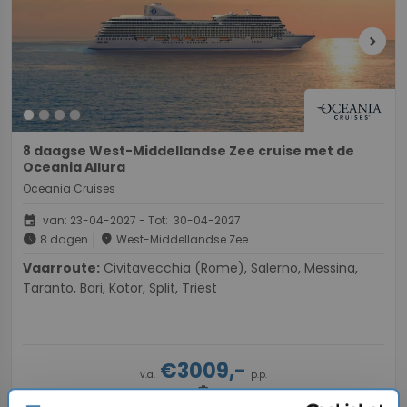
chevron_right
8 daagse West-Middellandse Zee cruise met de
Oceania Allura
Oceania Cruises
event
van: 23-04-2027 - Tot: 30-04-2027
schedule
place
8 dagen
West-Middellandse Zee
Vaarroute:
Civitavecchia (Rome), Salerno, Messina,
Taranto, Bari, Kotor, Split, Triëst
€3009,-
v.a.
p.p.
directions_boat