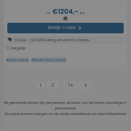
€1204,-
v.a.
p.p.
directions_boat
Bekijk cruise
chevron_right
sell
Cruise - Tot 50% korting en extra's cadeau
Vergelijk
#Luxe cruises
#Adults Only Cruises
...
2
74
chevron_right
1
De genoemde prijzen zijn per persoon op basis van de meest voordelige 2-
persoonshut.
De prijzen kunnen wijzigen en zijn onder voorbehoud van beschikbaarheid.