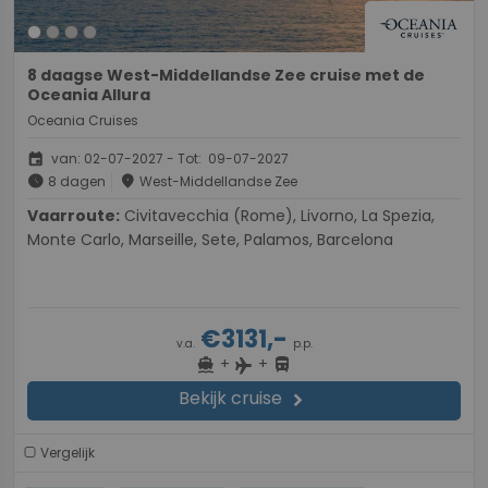
8 daagse West-Middellandse Zee cruise met de
Oceania Allura
Oceania Cruises
event
van: 02-07-2027 - Tot: 09-07-2027
schedule
place
8 dagen
West-Middellandse Zee
Vaarroute:
Civitavecchia (Rome), Livorno, La Spezia,
Monte Carlo, Marseille, Sete, Palamos, Barcelona
€3131,-
v.a.
p.p.
+
+
directions_boat
directions_bus
flight
Bekijk cruise
chevron_right
Vergelijk