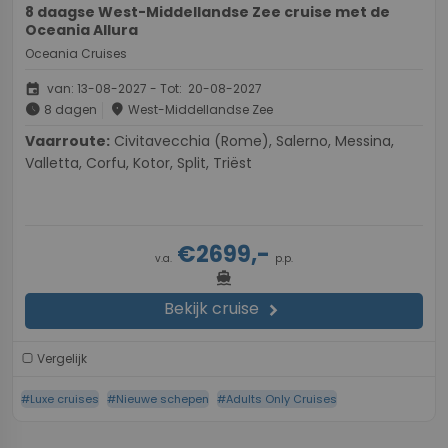
8 daagse West-Middellandse Zee cruise met de
Oceania Allura
Oceania Cruises
event
van: 13-08-2027 - Tot: 20-08-2027
schedule
place
8 dagen
West-Middellandse Zee
Vaarroute:
Civitavecchia (Rome), Salerno, Messina,
Valletta, Corfu, Kotor, Split, Triëst
€2699,-
v.a.
p.p.
directions_boat
Bekijk cruise
chevron_right
Vergelijk
#Luxe cruises
#Nieuwe schepen
#Adults Only Cruises