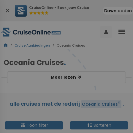
CruiseOnline - Boek jouw Cruise
close
Downloaden
star
star
star
star
star
menu
person
home
/
Cruise Aanbiedingen
/ Oceania Cruises
Oceania Cruises
.
keyboard_double_arrow_down
Meer lezen
alle cruises met de rederij
.
close
Oceania Cruises
tune
format_line_spacing
Toon filter
Sorteren