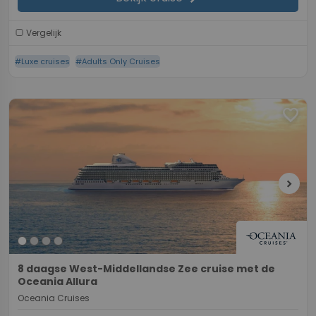
Vergelijk
#Luxe cruises
#Adults Only Cruises
favorite
chevron_right
8 daagse West-Middellandse Zee cruise met de
Oceania Allura
Oceania Cruises