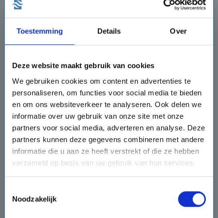
Bekijk cruise
chevron_right
sell
Cruise - Tot 50% korting en extra's cadeau
Toestemming
Details
Over
Vergelijk
#Luxe cruises
#Nieuwe schepen
#Adults Only Cruises
Deze website maakt gebruik van cookies
We gebruiken cookies om content en advertenties te
personaliseren, om functies voor social media te bieden
favorite
en om ons websiteverkeer te analyseren. Ook delen we
informatie over uw gebruik van onze site met onze
partners voor social media, adverteren en analyse. Deze
partners kunnen deze gegevens combineren met andere
chevron_right
informatie die u aan ze heeft verstrekt of die ze hebben
verzameld op basis van uw gebruik van hun services.
Toestemmingsselectie
Noodzakelijk
8 daagse West-Middellandse Zee cruise met de
Oceania Marina