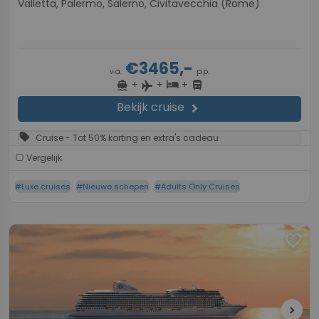
Valletta, Palermo, Salerno, Civitavecchia (Rome)
€3465,-
v.a.
p.p.
+
+
+
directions_boat
hotel
directions_bus
flight
Bekijk cruise
chevron_right
sell
Cruise - Tot 50% korting en extra's cadeau
Vergelijk
#Luxe cruises
#Nieuwe schepen
#Adults Only Cruises
favorite
chevron_right