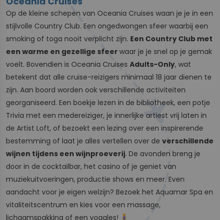
Oceania Cruises
Op de kleine schepen van Oceania Cruises waan je je in een
stijlvolle Country Club. Een ongedwongen sfeer waarbij een
smoking of toga nooit verplicht zijn.
Een Country Club met
een warme en gezellige sfeer
waar je je snel op je gemak
voelt. Bovendien is Oceania Cruises
Adults-Only
, wat
betekent dat alle cruise-reizigers minimaal 18 jaar dienen te
zijn. Aan boord worden ook verschillende activiteiten
georganiseerd. Een boekje lezen in de bibliotheek, een potje
Trivia met een medereiziger, je innerlijke artiest vrij laten in
de Artist Loft, of bezoekt een lezing over een inspirerende
bestemming of laat je alles vertellen over de
verschillende
wijnen tijdens een wijnproeverij
. De avonden breng je
door in de cocktailbar, het casino of je geniet van
muziekuitvoeringen, productie shows en meer. Even
aandacht voor je eigen welzijn? Bezoek het Aquamar Spa en
vitaliteitscentrum en kies voor een massage,
lichaamspakking of een yogales!