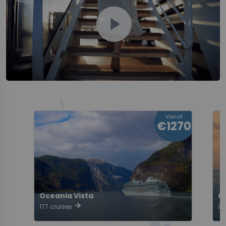
play_circle
Vanaf
€1270
Oceania Vista
O
arrow_forward
177 cruises
16