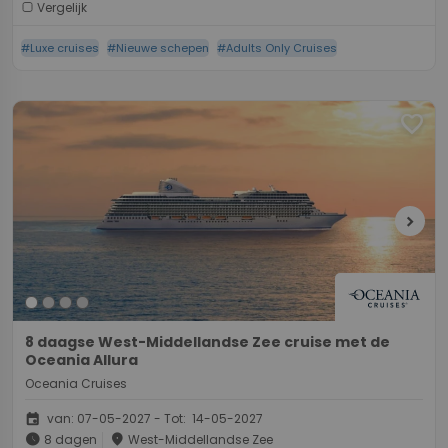
Vergelijk
#Luxe cruises
#Nieuwe schepen
#Adults Only Cruises
favorite
chevron_right
8 daagse West-Middellandse Zee cruise met de
Oceania Allura
Oceania Cruises
event
van: 07-05-2027 - Tot: 14-05-2027
schedule
place
8 dagen
West-Middellandse Zee