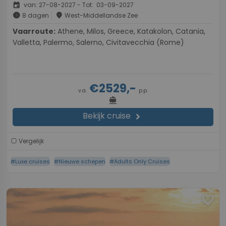
event
van: 27-08-2027 - Tot: 03-09-2027
schedule
place
8 dagen
West-Middellandse Zee
Vaarroute:
Athene, Milos, Greece, Katakolon, Catania,
Valletta, Palermo, Salerno, Civitavecchia (Rome)
€2529,-
v.a.
p.p.
directions_boat
Bekijk cruise
chevron_right
Vergelijk
#Luxe cruises
#Nieuwe schepen
#Adults Only Cruises
favorite