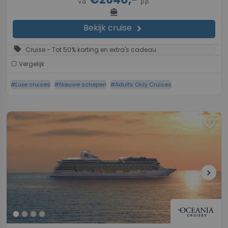
v.a.
p.p.
directions_boat
Bekijk cruise
chevron_right
sell
Cruise - Tot 50% korting en extra's cadeau
Vergelijk
#Luxe cruises
#Nieuwe schepen
#Adults Only Cruises
favorite
chevron_right