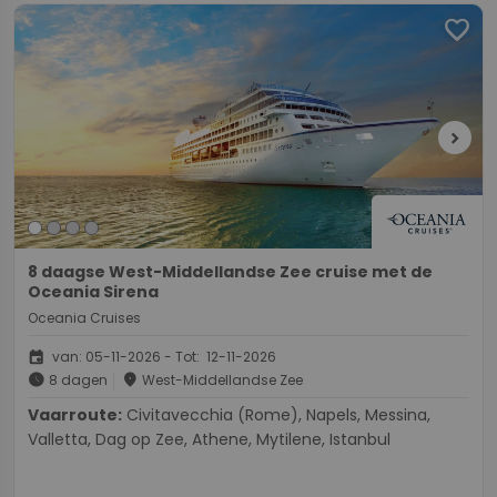
favorite
chevron_right
8 daagse West-Middellandse Zee cruise met de
Oceania Sirena
Oceania Cruises
event
van: 05-11-2026 - Tot: 12-11-2026
schedule
place
8 dagen
West-Middellandse Zee
Vaarroute:
Civitavecchia (Rome), Napels, Messina,
Valletta, Dag op Zee, Athene, Mytilene, Istanbul