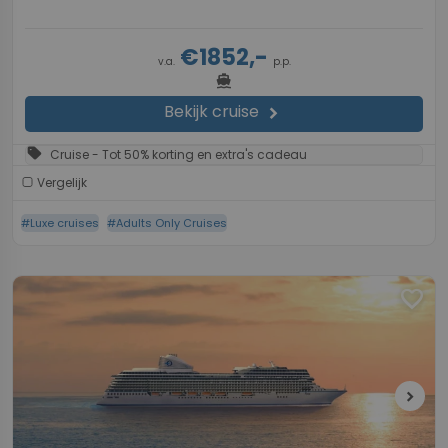
€1852,-
v.a.
p.p.
directions_boat
Bekijk cruise
chevron_right
sell
Cruise - Tot 50% korting en extra's cadeau
Vergelijk
#Luxe cruises
#Adults Only Cruises
favorite
chevron_right