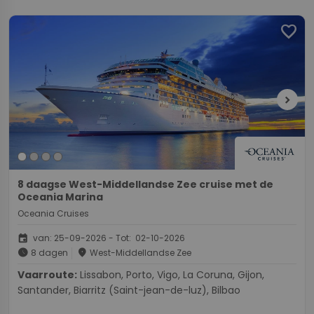
favorite
chevron_right
8 daagse West-Middellandse Zee cruise met de
Oceania Marina
Oceania Cruises
event
van: 25-09-2026 - Tot: 02-10-2026
schedule
place
8 dagen
West-Middellandse Zee
Vaarroute:
Lissabon, Porto, Vigo, La Coruna, Gijon,
Santander, Biarritz (Saint-jean-de-luz), Bilbao