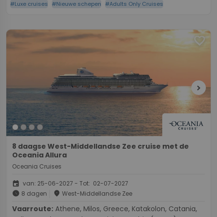
#Luxe cruises
#Nieuwe schepen
#Adults Only Cruises
favorite
chevron_right
8 daagse West-Middellandse Zee cruise met de
Oceania Allura
Oceania Cruises
event
van: 25-06-2027 - Tot: 02-07-2027
schedule
place
8 dagen
West-Middellandse Zee
Vaarroute:
Athene, Milos, Greece, Katakolon, Catania,