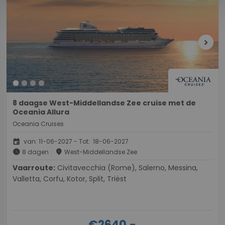
chevron_right
8 daagse West-Middellandse Zee cruise met de
Oceania Allura
Oceania Cruises
event
van: 11-06-2027 - Tot: 18-06-2027
schedule
place
8 dagen
West-Middellandse Zee
Vaarroute:
Civitavecchia (Rome), Salerno, Messina,
Valletta, Corfu, Kotor, Split, Triëst
€2640,-