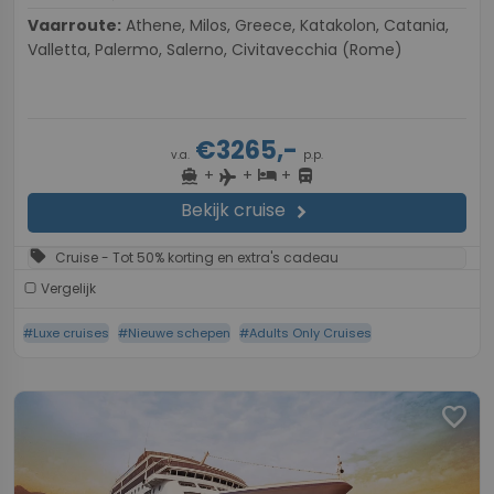
Vaarroute:
Athene, Milos, Greece, Katakolon, Catania,
Valletta, Palermo, Salerno, Civitavecchia (Rome)
€3265,-
v.a.
p.p.
+
+
+
directions_boat
hotel
directions_bus
flight
Bekijk cruise
chevron_right
sell
Cruise - Tot 50% korting en extra's cadeau
Vergelijk
#Luxe cruises
#Nieuwe schepen
#Adults Only Cruises
favorite