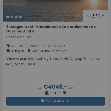
8 daagse Oost-Middellandse Zee cruise met de
Oceania Allura
Oceania Cruises
event
van: 26-09-2026 - Tot: 03-10-2026
schedule
place
8 dagen
Oost-Middellandse Zee
Vaarroute:
Istanbul, Mytilene, Izmir, Dag op Zee, Kotor,
Bari, Zadar, Triëst
€4046,-
v.a.
p.p.
+
+
directions_boat
directions_bus
flight
Bekijk cruise
chevron_right