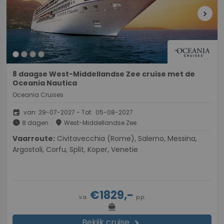
chevron_right
8 daagse West-Middellandse Zee cruise met de
Oceania Nautica
Oceania Cruises
event
van: 29-07-2027 - Tot: 05-08-2027
schedule
place
8 dagen
West-Middellandse Zee
Vaarroute:
Civitavecchia (Rome), Salerno, Messina,
Argostoli, Corfu, Split, Koper, Venetie
€1829,-
v.a.
p.p.
directions_boat
Bekijk cruise
chevron_right