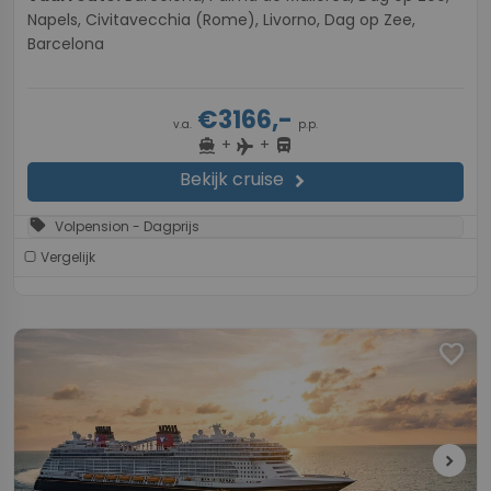
Napels, Civitavecchia (Rome), Livorno, Dag op Zee,
Barcelona
€3166,-
v.a.
p.p.
+
+
directions_boat
directions_bus
flight
Bekijk cruise
chevron_right
sell
Volpension - Dagprijs
Vergelijk
favorite
chevron_right