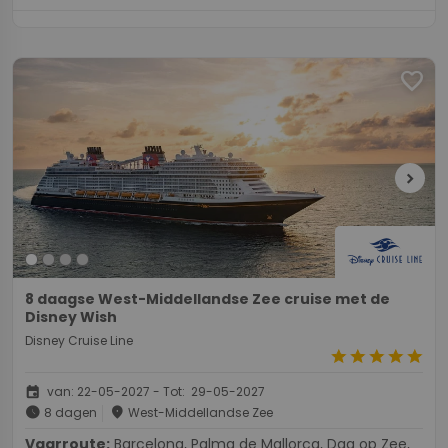
favorite
chevron_right
8 daagse West-Middellandse Zee cruise met de
Disney Wish
Disney Cruise Line
star
star
star
star
star
event
van: 22-05-2027 - Tot: 29-05-2027
schedule
place
8 dagen
West-Middellandse Zee
Vaarroute:
Barcelona, Palma de Mallorca, Dag op Zee,