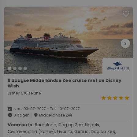
favorite
chevron_right
8 daagse Middellandse Zee cruise met de Disney
Wish
Disney Cruise Line
star
star
star
star
star
event
van: 03-07-2027 - Tot: 10-07-2027
schedule
place
8 dagen
Middellandse Zee
Vaarroute:
Barcelona, Dag op Zee, Napels,
Civitavecchia (Rome), Livorno, Genua, Dag op Zee,