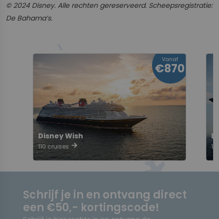
© 2024 Disney. Alle rechten gereserveerd. Scheepsregistratie:
De Bahama’s.
Vanaf
€870
Disney Wish
D
arrow_forward
110 cruises
10
Schrijf je in en ontvang direct
een €50,- kortingscode!