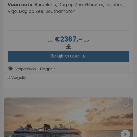
Vaarroute:
Barcelona, Dag op Zee, Gibraltar, Lissabon,
Vigo, Dag op Zee, Southampton
€2367,-
v.a.
p.p.
directions_boat
Bekijk cruise
chevron_right
sell
Volpension - Dagprijs
Vergelijk
favorite
chevron_right