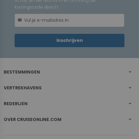
Schrijf je hier rechts in en ontvang de
kortingscode direct!
mail
Inschrijven
BESTEMMINGEN
VERTREKHAVENS
REDERIJEN
OVER CRUISEONLINE.COM