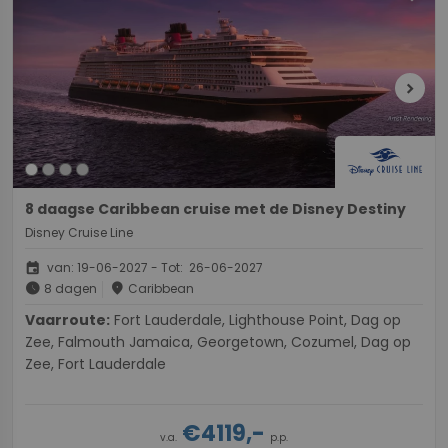
chevron_right
8 daagse Caribbean cruise met de Disney Destiny
Disney Cruise Line
event
van: 19-06-2027 - Tot: 26-06-2027
schedule
place
8 dagen
Caribbean
Vaarroute:
Fort Lauderdale, Lighthouse Point, Dag op
Zee, Falmouth Jamaica, Georgetown, Cozumel, Dag op
Zee, Fort Lauderdale
€4119,-
v.a.
p.p.