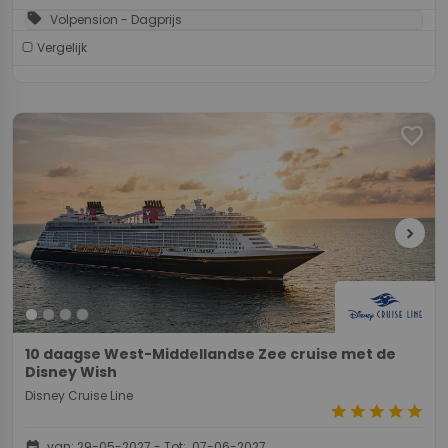
sell
Volpension - Dagprijs
Vergelijk
favorite
chevron_right
10 daagse West-Middellandse Zee cruise met de
Disney Wish
Disney Cruise Line
star
star
star
star
star
event
van: 29-05-2027 - Tot: 07-06-2027