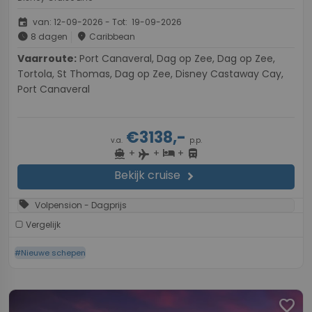
event
van: 12-09-2026 - Tot: 19-09-2026
schedule
place
8 dagen
Caribbean
Vaarroute:
Port Canaveral, Dag op Zee, Dag op Zee,
Tortola, St Thomas, Dag op Zee, Disney Castaway Cay,
Port Canaveral
€3138,-
v.a.
p.p.
+
+
+
directions_boat
hotel
directions_bus
flight
Bekijk cruise
chevron_right
sell
Volpension - Dagprijs
Vergelijk
#Nieuwe schepen
favorite