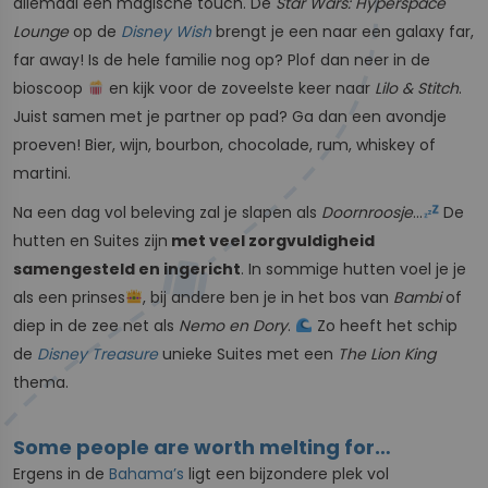
allemaal een magische touch. De
Star Wars: Hyperspace
Lounge
op de
Disney Wish
brengt je een naar een galaxy far,
far away! Is de hele familie nog op? Plof dan neer in de
bioscoop
en kijk voor de zoveelste keer naar
Lilo & Stitch
.
Juist samen met je partner op pad? Ga dan een avondje
proeven! Bier, wijn, bourbon, chocolade, rum, whiskey of
martini.
Na een dag vol beleving zal je slapen als
Doornroosje
…
De
hutten en Suites zijn
met veel zorgvuldigheid
samengesteld en ingericht
. In sommige hutten voel je je
als een prinses
, bij andere ben je in het bos van
Bambi
of
diep in de zee net als
Nemo en Dory
.
Zo heeft het schip
de
Disney Treasure
unieke Suites met een
The
Lion King
thema.
Some people are worth melting for…
Ergens in de
Bahama’s
ligt een bijzondere plek vol