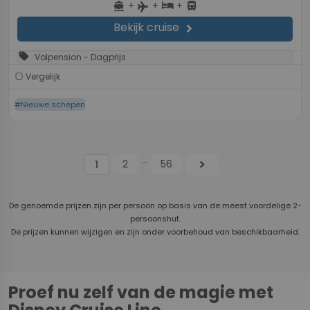
+
+
+
directions_boat
hotel
directions_bus
flight
Bekijk cruise
chevron_right
sell
Volpension - Dagprijs
Vergelijk
#Nieuwe schepen
...
2
56
chevron_right
1
De genoemde prijzen zijn per persoon op basis van de meest voordelige 2-
persoonshut.
De prijzen kunnen wijzigen en zijn onder voorbehoud van beschikbaarheid.
Proef nu zelf van de magie met