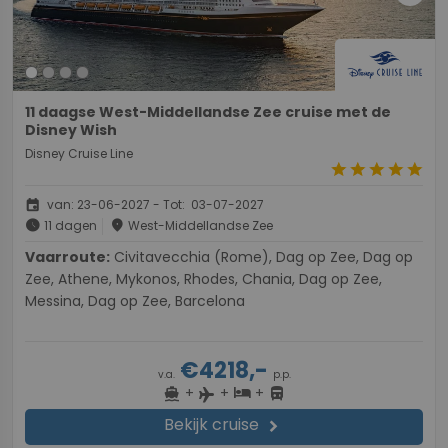
11 daagse West-Middellandse Zee cruise met de
Disney Wish
Disney Cruise Line
star
star
star
star
star
event
van: 23-06-2027 - Tot: 03-07-2027
schedule
place
11 dagen
West-Middellandse Zee
Vaarroute:
Civitavecchia (Rome), Dag op Zee, Dag op
Zee, Athene, Mykonos, Rhodes, Chania, Dag op Zee,
Messina, Dag op Zee, Barcelona
€4218,-
v.a.
p.p.
+
+
+
directions_boat
hotel
directions_bus
flight
Bekijk cruise
chevron_right