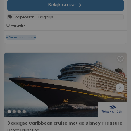
Bekijk cruise
chevron_right
sell
Volpension - Dagprijs
Vergelijk
#Nieuwe schepen
favorite
chevron_right
8 daagse Caribbean cruise met de Disney Treasure
Disney Cruise Line