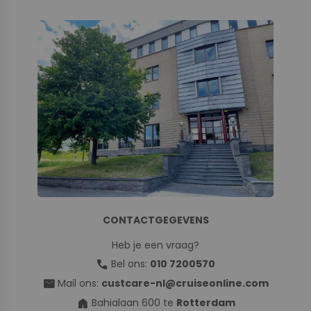
CONTACTGEGEVENS
Heb je een vraag?
call
Bel ons:
010 7200570
mail
Mail ons:
custcare-nl@cruiseonline.com
home
Bahialaan 600 te
Rotterdam