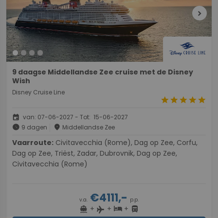
chevron_right
9 daagse Middellandse Zee cruise met de Disney
Wish
Disney Cruise Line
star
star
star
star
star
event
van: 07-06-2027 - Tot: 15-06-2027
schedule
place
9 dagen
Middellandse Zee
Vaarroute:
Civitavecchia (Rome), Dag op Zee, Corfu,
Dag op Zee, Triëst, Zadar, Dubrovnik, Dag op Zee,
Civitavecchia (Rome)
€4111,-
v.a.
p.p.
+
+
+
directions_boat
hotel
directions_bus
flight