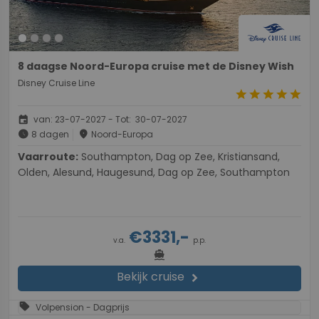
8 daagse Noord-Europa cruise met de Disney Wish
Disney Cruise Line
star
star
star
star
star
event
van: 23-07-2027 - Tot: 30-07-2027
schedule
place
8 dagen
Noord-Europa
Vaarroute:
Southampton, Dag op Zee, Kristiansand,
Olden, Alesund, Haugesund, Dag op Zee, Southampton
€3331,-
v.a.
p.p.
directions_boat
Bekijk cruise
chevron_right
sell
Volpension - Dagprijs