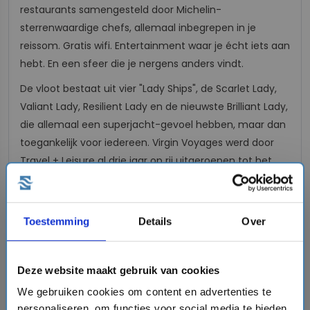
restaurants samengesteld door Michelin-
sterrenwaardige chefs, allemaal inbegrepen in je
reissom. Gratis wifi. Entertainment waar je écht iets aan
hebt. En een sfeer die je nergens anders vindt.
De vloot bestaat uit vier "Lady Ships", de Scarlet Lady,
Valiant Lady, Resilient Lady en de nieuwste Brilliant Lady,
die allemaal een superjacht-gevoel hebben, maar dan
toegankelijk voor iedereen. Virgin Voyages werd door
Travel + Leisure al drie jaar op rij uitgeroepen tot het
beste megaschip ter wereld. Dat zegt genoeg.
Overdag kun je kiezen voor yoga op het dek, een rondje
hardlopen met panoramisch oceaanzicht, een sessie in
Toestemming
Details
Over
de Redemption Spa of gewoon lui bij het zwembad
liggen. 's Avonds wordt het livelier: nachtclub The
Deze website maakt gebruik van cookies
Manor, live muziek elke avond, karaokekamers die je
We gebruiken cookies om content en advertenties te
kunt boeken, en voor de avonturiers: er is zelfs een
personaliseren, om functies voor social media te bieden