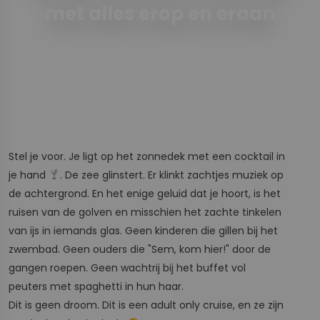
met alles erop en eraan
Stel je voor. Je ligt op het zonnedek met een cocktail in
je hand
. De zee glinstert. Er klinkt zachtjes muziek op
de achtergrond. En het enige geluid dat je hoort, is het
ruisen van de golven en misschien het zachte tinkelen
van ijs in iemands glas. Geen kinderen die gillen bij het
zwembad. Geen ouders die "Sem, kom hier!" door de
gangen roepen. Geen wachtrij bij het buffet vol
peuters met spaghetti in hun haar.
Dit is geen droom. Dit is een adult only cruise, en ze zijn