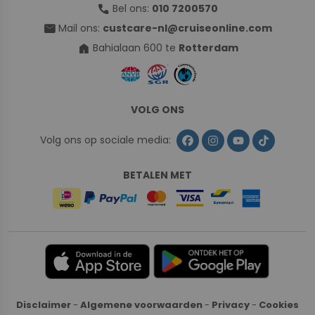
call
Bel ons:
010 7200570
mail
Mail ons:
custcare-nl@cruiseonline.com
home
Bahialaan 600 te
Rotterdam
VOLG ONS
Volg ons op sociale media:
BETALEN MET
Disclaimer
-
Algemene voorwaarden
-
Privacy
-
Cookies