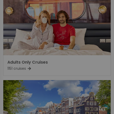
Adults Only Cruises
1151 cruises
arrow_forward