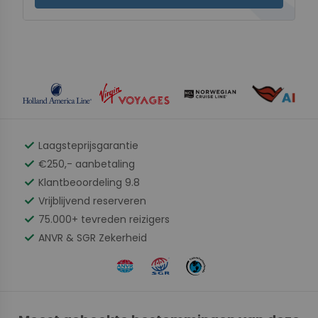
check
Laagsteprijsgarantie
check
€250,- aanbetaling
check
Klantbeoordeling 9.8
check
Vrijblijvend reserveren
check
75.000+ tevreden reizigers
check
ANVR & SGR Zekerheid