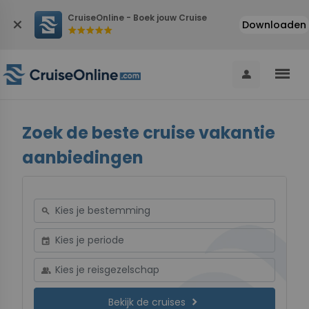
CruiseOnline - Boek jouw Cruise
close
Downloaden
star
star
star
star
star
menu
person
Zoek de beste cruise vakantie
aanbiedingen
search
event
group
chevron_right
Bekijk de cruises