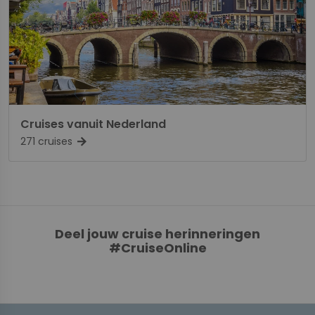
Cruises vanuit Nederland
271 cruises
arrow_forward
Deel jouw cruise herinneringen
#CruiseOnline