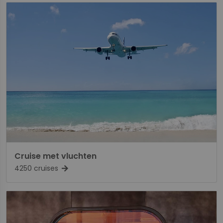
Cruise met vluchten
4250 cruises
arrow_forward