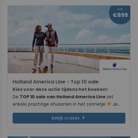
v.a.
€899
Holland America Line - Top 10 sale
Kies voor deze actie tijdens het boeken!
De
TOP 10 sale van Holland America Line
zet
enkele prachtige afvaarten in het zonnetje
Je
profiteert van zeer scherpe prijzen voor een
chevron_right
Bekijk cruises
beperkte tijd. Dus pak je kans en boek 1 van de
geselecteerde cruises uit de Top 10 sale.
Deze
actie is een non-refundable tarief en vraagt om