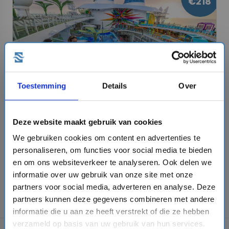
€218
je uiterlijk 10 augustus 2026 boekt ⏱️. Ben jij klaar
voor een onvergetelijke cruise-ervaring met
Disney
Cruise Line
?
Toestemming
Details
Over
Royal Caribbean - Flash Sale
Deze website maakt gebruik van cookies
Kies voor deze actie tijdens het boeken!
Boek nu met
hoge kortingen
je cruise met Royal
We gebruiken cookies om content en advertenties te
Caribbean.
Tijdelijk ontvangt de 2e persoon in
personaliseren, om functies voor social media te bieden
de hut maar liefst
60% korting
op de cruiseprijs!
en om ons websiteverkeer te analyseren. Ook delen we
chevron_right
Bekijk cruises
Tijdelijk ontvang je ook tot €775,- EXTRA korting 🤑.
informatie over uw gebruik van onze site met onze
De kortingen zijn reeds in de prijs verwerkt. Bekijk de
partners voor social media, adverteren en analyse. Deze
voorwaarden van deze actie.
partners kunnen deze gegevens combineren met andere
informatie die u aan ze heeft verstrekt of die ze hebben
verzameld op basis van uw gebruik van hun services.