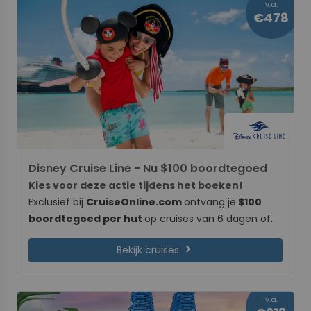
v.a.
een volledige betaling. Tijdelijk cruise je mee met
€478
Holland America Line voor een aantrekkelijke prijs.
Disney Cruise Line - Nu $100 boordtegoed
Kies voor deze actie tijdens het boeken!
Exclusief bij
CruiseOnline.com
ontvang je
$100
boordtegoed per hut
op cruises van 6 dagen of
langer met
Disney Cruise Line
. Het boordtegoed is
chevron_right
Bekijk cruises
geheel naar eigen wens te besteden aan boord en
is een cadeautje vanuit ons om jouw Disney cruise
nog leuker te maken! 🎁 Het boordtegoed zal na
v.a.
boeking automatisch worden toegevoegd wanneer