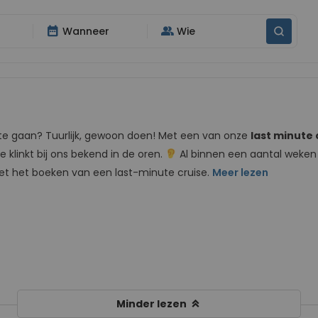
date_range
group
Wanneer
Wie
te gaan? Tuurlijk, gewoon doen! Met een van onze
last minute 
klinkt bij ons bekend in de oren.
Al binnen een aantal weken 
et het boeken van een last-minute cruise.
Meer lezen
keyboard_double_arrow_up
Minder lezen