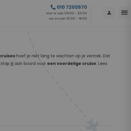
call
010 7200570
menu
person
ma-vr van 09:00 - 20:00
za-zo van 10:00 - 18:00
cruises
hoef je niet lang te wachten op je vertrek. Dat
stap jij aan boord voor
een voordelige cruise
. Lees