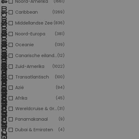
Noord-Amerika
(1661)
Caribbean
(1269)
Middellandse Zee
(836)
Noord-Europa
(381)
Oceanie
(139)
Canarische eilanden
(12)
Zuid-Amerika
(1022)
Transatlantisch
(100)
Azië
(94)
Afrika
(45)
Wereldcruise & Grand Voyages
(31)
Panamakanaal
(9)
Dubai & Emiraten
(4)