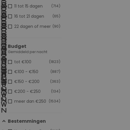
11 tot 15 dagen
(714)
16 tot 21 dagen
(65)
22 dagen of meer
(90)
Budget
Gemiddeld per nacht
tot €100
(1823)
€100 - €150
(887)
€150 - €200
(363)
€200 - €250
(134)
meer dan €250
(1534)
Bestemmingen