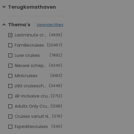
Terugkomsthaven
Thema's
Verwijder filters
Lastminute cruises
(4639)
Familiecruises
(22457)
Luxe cruises
(7892)
Nieuwe schepen
(4340)
Minicruises
(4183)
LNG cruiseschepen
(3448)
All-inclusive cruises
(2712)
Adults Only Cruises
(1298)
Cruises vanuit Nederland
(376)
Expeditiecruises
(340)