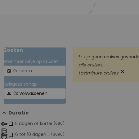
Zoeken
Er zijn geen cruises gevon
Wanneer wil je op cruise?
alle cruises.
close
event
Lastminute cruises
Reisgezelschap
group
Duratie
5 dagen of korter
(680)
6 tot 10 dagen
(3090)
populair