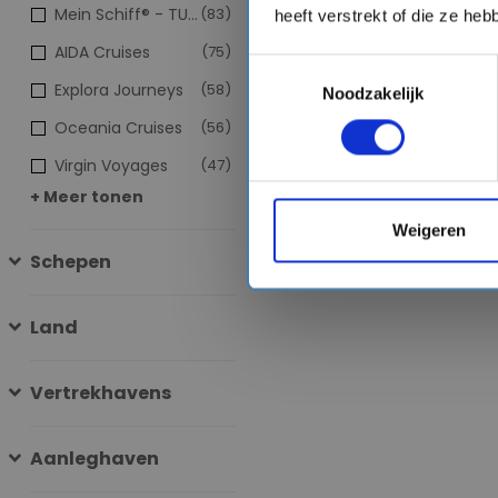
Mein Schiff® - TUI Cruises
(83)
heeft verstrekt of die ze he
AIDA Cruises
(75)
Toestemmingsselectie
Explora Journeys
(58)
Noodzakelijk
Oceania Cruises
(56)
Virgin Voyages
(47)
+ Meer tonen
Weigeren
Schepen
Land
Vertrekhavens
Aanleghaven