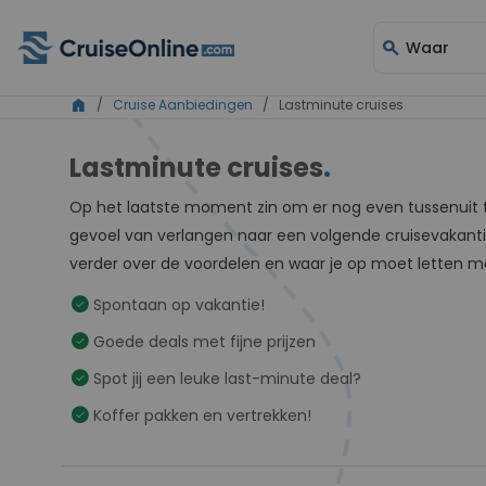
search
Waar
home
/
Cruise Aanbiedingen
/ Lastminute cruises
Lastminute cruises
.
Op het laatste moment zin om er nog even tussenuit 
gevoel van verlangen naar een volgende cruisevakantie 
verder over de voordelen en waar je op moet letten m
check_circle
Spontaan op vakantie!
check_circle
Goede deals met fijne prijzen
check_circle
Spot jij een leuke last-minute deal?
check_circle
Koffer pakken en vertrekken!