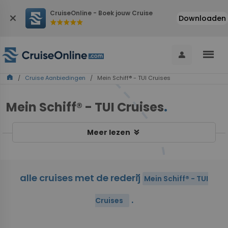
CruiseOnline - Boek jouw Cruise
close
Downloaden
star
star
star
star
star
menu
person
home
/
Cruise Aanbiedingen
/ Mein Schiff® - TUI Cruises
Mein Schiff® - TUI Cruises
.
keyboard_double_arrow_down
Meer lezen
alle cruises met de rederij
close
Mein Schiff® - TUI
.
Cruises