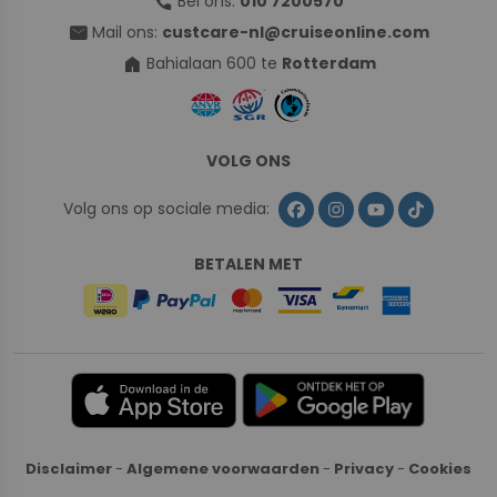
call
Bel ons:
010 7200570
mail
Mail ons:
custcare-nl@cruiseonline.com
home
Bahialaan 600 te
Rotterdam
VOLG ONS
Volg ons op sociale media:
BETALEN MET
Disclaimer
-
Algemene voorwaarden
-
Privacy
-
Cookies