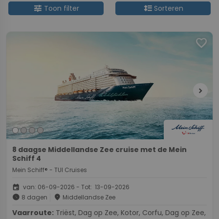
tune
format_line_spacing
Toon filter
Sorteren
favorite
chevron_right
8 daagse Middellandse Zee cruise met de Mein
Schiff 4
Mein Schiff® - TUI Cruises
event
van: 06-09-2026 - Tot: 13-09-2026
schedule
place
8 dagen
Middellandse Zee
Vaarroute:
Triëst, Dag op Zee, Kotor, Corfu, Dag op Zee,