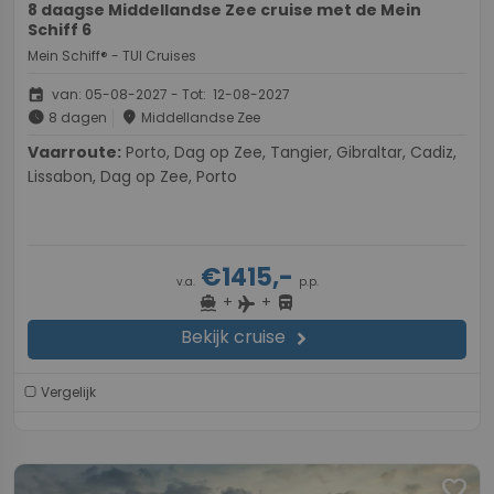
8 daagse Middellandse Zee cruise met de Mein
Schiff 6
Mein Schiff® - TUI Cruises
event
van: 05-08-2027 - Tot: 12-08-2027
schedule
place
8 dagen
Middellandse Zee
Vaarroute:
Porto, Dag op Zee, Tangier, Gibraltar, Cadiz,
Lissabon, Dag op Zee, Porto
€1415,-
v.a.
p.p.
+
+
directions_boat
directions_bus
flight
Bekijk cruise
chevron_right
Vergelijk
favorite