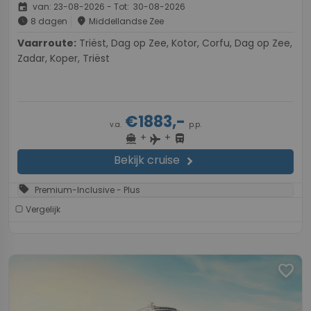
event
van: 23-08-2026 - Tot: 30-08-2026
schedule
place
8 dagen
Middellandse Zee
Vaarroute:
Triëst, Dag op Zee, Kotor, Corfu, Dag op Zee,
Zadar, Koper, Triëst
€1883,-
v.a.
p.p.
+
+
directions_boat
directions_bus
flight
Bekijk cruise
chevron_right
sell
Premium-Inclusive - Plus
Vergelijk
favorite