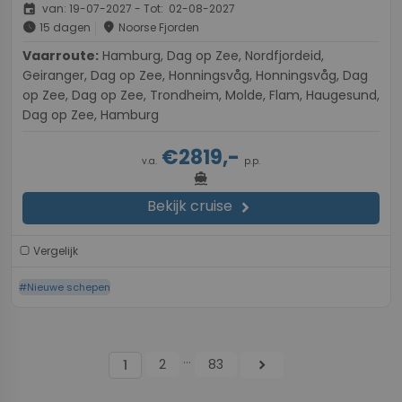
event
van: 19-07-2027 - Tot: 02-08-2027
schedule
place
15 dagen
Noorse Fjorden
Vaarroute:
Hamburg, Dag op Zee, Nordfjordeid,
Geiranger, Dag op Zee, Honningsvåg, Honningsvåg, Dag
op Zee, Dag op Zee, Trondheim, Molde, Flam, Haugesund,
Dag op Zee, Hamburg
€2819,-
v.a.
p.p.
directions_boat
Bekijk cruise
chevron_right
Vergelijk
#Nieuwe schepen
...
2
83
chevron_right
1