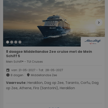
chevron_right
8 daagse Middellandse Zee cruise met de Mein
Schiff 5
Mein Schiff® - TUI Cruises
event
van: 21-05-2027 - Tot: 28-05-2027
schedule
place
8 dagen
Middellandse Zee
Vaarroute:
Heraklion, Dag op Zee, Taranto, Corfu, Dag
op Zee, Athene, Fira (Santorini), Heraklion