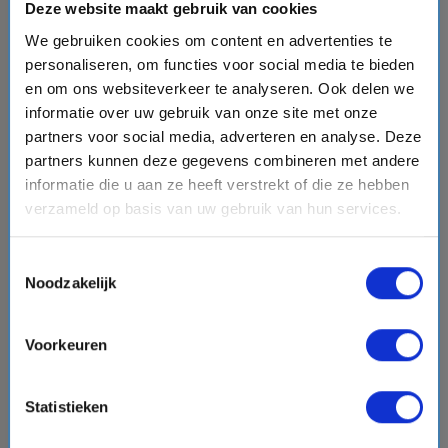
Deze website maakt gebruik van cookies
We gebruiken cookies om content en advertenties te
chevron_right
personaliseren, om functies voor social media te bieden
en om ons websiteverkeer te analyseren. Ook delen we
informatie over uw gebruik van onze site met onze
partners voor social media, adverteren en analyse. Deze
partners kunnen deze gegevens combineren met andere
8 daagse Middellandse Zee cruise met de Mein
informatie die u aan ze heeft verstrekt of die ze hebben
Schiff 4
verzameld op basis van uw gebruik van hun services.
Mein Schiff® - TUI Cruises
event
van: 27-09-2026 - Tot: 04-10-2026
Toestemmingsselectie
schedule
place
8 dagen
Middellandse Zee
Noodzakelijk
Vaarroute:
Triëst, Dag op Zee, Bari, Dubrovnik, Kotor,
Split, Dag op Zee, Triëst
Voorkeuren
Statistieken
€2417,-
v.a.
p.p.
+
+
directions_boat
directions_bus
flight