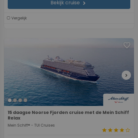
Bekijk cruise
chevron_right
Vergelijk
favorite
chevron_right
15 daagse Noorse Fjorden cruise met de Mein Schiff
Relax
Mein Schiff® - TUI Cruises
star
star
star
star
star_border