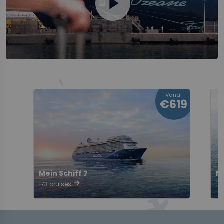
play_circle
Vanaf
€619
Mein Schiff 7
Me
arrow_forward
173 cruises
17