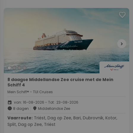
favorite
chevron_right
8 daagse Middellandse Zee cruise met de Mein
Schiff 4
Mein Schiff® - TUI Cruises
event
van: 16-08-2026 - Tot: 23-08-2026
schedule
place
8 dagen
Middellandse Zee
Vaarroute:
Triëst, Dag op Zee, Bari, Dubrovnik, Kotor,
Split, Dag op Zee, Triëst