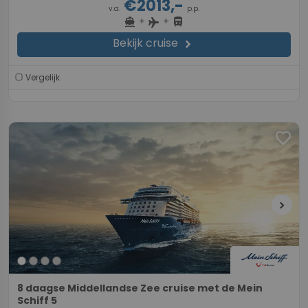
€2013,-
v.a.
p.p.
+
+
directions_boat
directions_bus
flight
Bekijk cruise
chevron_right
Vergelijk
favorite
chevron_right
8 daagse Middellandse Zee cruise met de Mein
Schiff 5