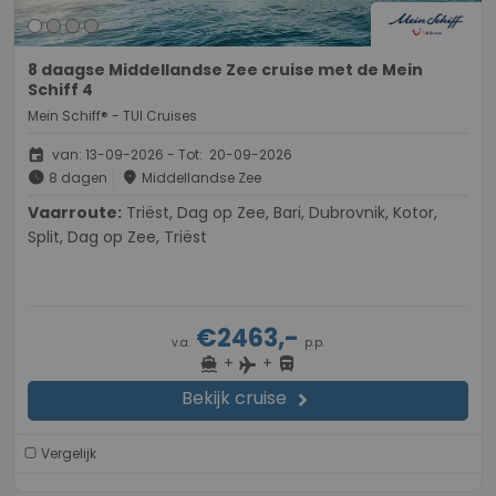
8 daagse Middellandse Zee cruise met de Mein
Schiff 4
Mein Schiff® - TUI Cruises
event
van: 13-09-2026 - Tot: 20-09-2026
schedule
place
8 dagen
Middellandse Zee
Vaarroute:
Triëst, Dag op Zee, Bari, Dubrovnik, Kotor,
Split, Dag op Zee, Triëst
€2463,-
v.a.
p.p.
+
+
directions_boat
directions_bus
flight
Bekijk cruise
chevron_right
Vergelijk