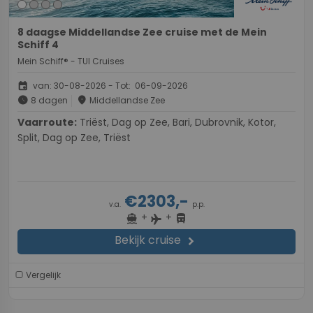
8 daagse Middellandse Zee cruise met de Mein
Schiff 4
Mein Schiff® - TUI Cruises
event
van: 30-08-2026 - Tot: 06-09-2026
schedule
place
8 dagen
Middellandse Zee
Vaarroute:
Triëst, Dag op Zee, Bari, Dubrovnik, Kotor,
Split, Dag op Zee, Triëst
€2303,-
v.a.
p.p.
+
+
directions_boat
directions_bus
flight
Bekijk cruise
chevron_right
Vergelijk