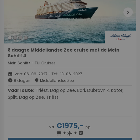
chevron_right
8 daagse Middellandse Zee cruise met de Mein
Schiff 4
Mein Schiff® - TUI Cruises
event
van: 06-06-2027 - Tot: 13-06-2027
schedule
place
8 dagen
Middellandse Zee
Vaarroute:
Triëst, Dag op Zee, Bari, Dubrovnik, Kotor,
Split, Dag op Zee, Triëst
€1975,-
v.a.
p.p.
+
+
directions_boat
directions_bus
flight