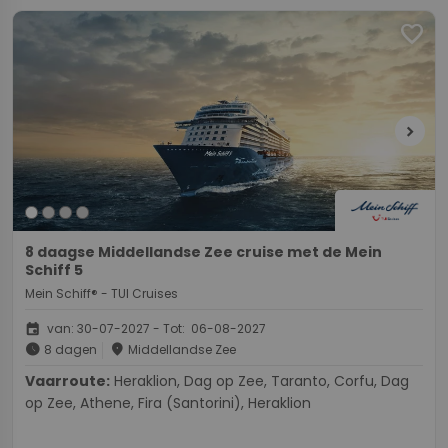
favorite
chevron_right
8 daagse Middellandse Zee cruise met de Mein
Schiff 5
Mein Schiff® - TUI Cruises
event
van: 30-07-2027 - Tot: 06-08-2027
schedule
place
8 dagen
Middellandse Zee
Vaarroute:
Heraklion, Dag op Zee, Taranto, Corfu, Dag
op Zee, Athene, Fira (Santorini), Heraklion