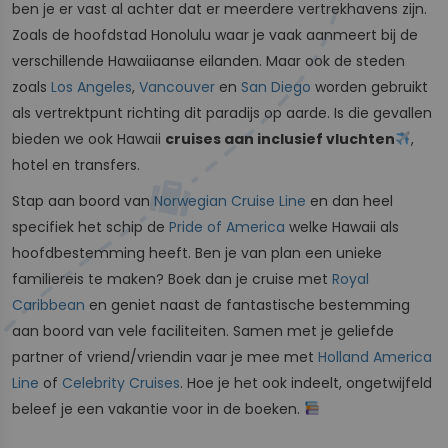
ben je er vast al achter dat er meerdere vertrekhavens zijn.
Zoals de hoofdstad Honolulu waar je vaak aanmeert bij de
verschillende Hawaiiaanse eilanden. Maar ook de steden
zoals
Los Angeles
,
Vancouver
en
San Diego
worden gebruikt
als vertrektpunt richting dit paradijs op aarde. Is die gevallen
bieden we ook Hawaii
cruises aan inclusief vluchten
,
hotel en transfers.
Stap aan boord van
Norwegian Cruise Line
en dan heel
specifiek het schip de
Pride of America
welke Hawaii als
hoofdbestemming heeft. Ben je van plan een unieke
familiereis te maken? Boek dan je cruise met
Royal
Caribbean
en geniet naast de fantastische bestemming
aan boord van vele faciliteiten. Samen met je geliefde
partner of vriend/vriendin vaar je mee met
Holland America
Line
of
Celebrity Cruises
. Hoe je het ook indeelt, ongetwijfeld
beleef je een vakantie voor in de boeken.