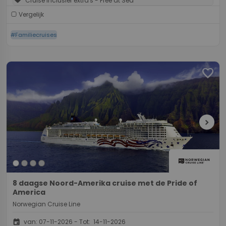
Cruise inclusief extra's - Free at Sea
Vergelijk
#Familiecruises
favorite
chevron_right
8 daagse Noord-Amerika cruise met de Pride of
America
Norwegian Cruise Line
event
van: 07-11-2026 - Tot: 14-11-2026