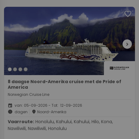
favorite
chevron_right
8 daagse Noord-Amerika cruise met de Pride of
America
Norwegian Cruise Line
event
van: 05-09-2026 - Tot: 12-09-2026
schedule
place
dagen
Noord-Amerika
Vaarroute:
Honolulu, Kahului, Kahului, Hilo, Kona,
Nawiliwili, Nawiliwili, Honolulu