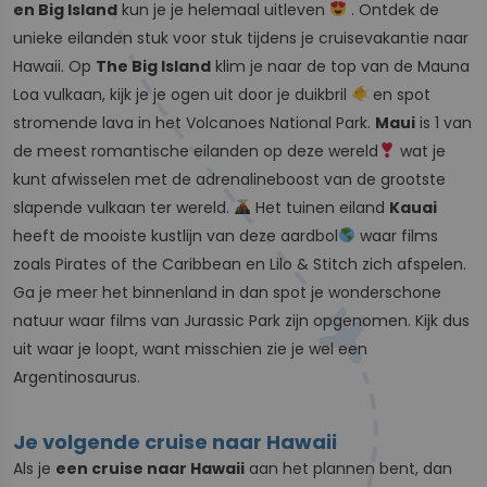
en Big Island
kun je je helemaal uitleven
. Ontdek de
unieke eilanden stuk voor stuk tijdens je cruisevakantie naar
Hawaii. Op
The Big Island
klim je naar de top van de Mauna
Loa vulkaan, kijk je je ogen uit door je duikbril
en spot
stromende lava in het Volcanoes National Park.
Maui
is 1 van
de meest romantische eilanden op deze wereld
wat je
kunt afwisselen met de adrenalineboost van de grootste
slapende vulkaan ter wereld.
Het tuinen eiland
Kauai
heeft de mooiste kustlijn van deze aardbol
waar films
zoals Pirates of the Caribbean en Lilo & Stitch zich afspelen.
Ga je meer het binnenland in dan spot je wonderschone
natuur waar films van Jurassic Park zijn opgenomen. Kijk dus
uit waar je loopt, want misschien zie je wel een
Argentinosaurus.
Je volgende cruise naar Hawaii
Als je
een cruise naar Hawaii
aan het plannen bent, dan