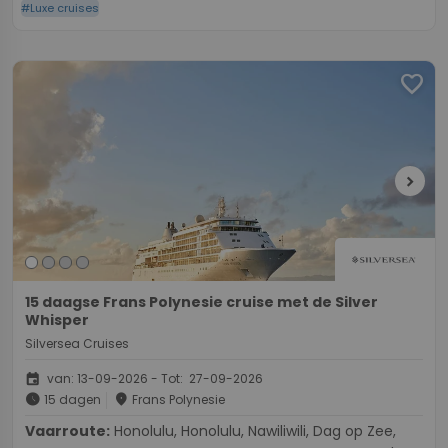
#Luxe cruises
favorite
chevron_right
15 daagse Frans Polynesie cruise met de Silver
Whisper
Silversea Cruises
event
van: 13-09-2026 - Tot: 27-09-2026
schedule
place
15 dagen
Frans Polynesie
Vaarroute:
Honolulu, Honolulu, Nawiliwili, Dag op Zee,