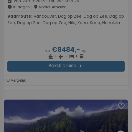
event
van: 20-09-2026 - Tot: 29-09-2026
schedule
place
10 dagen
Noord-Amerika
Vaarroute:
Vancouver, Dag op Zee, Dag op Zee, Dag op
Zee, Dag op Zee, Dag op Zee, Hilo, Kona, Kona, Honolulu
€8484,-
v.a.
p.p.
+
+
+
directions_boat
hotel
directions_bus
flight
Bekijk cruise
chevron_right
Vergelijk
favorite