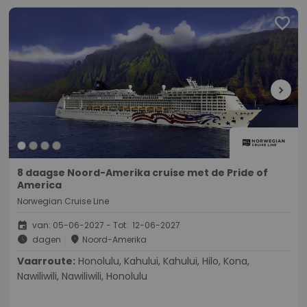
favorite
chevron_right
8 daagse Noord-Amerika cruise met de Pride of
America
Norwegian Cruise Line
event
van: 05-06-2027 - Tot: 12-06-2027
schedule
place
dagen
Noord-Amerika
Vaarroute:
Honolulu, Kahului, Kahului, Hilo, Kona,
Nawiliwili, Nawiliwili, Honolulu