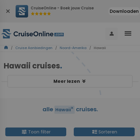
CruiseOnline - Boek jouw Cruise
close
Downloaden
star
star
star
star
star
menu
person
home
/
Cruise Aanbiedingen
/
Noord-Amerika
/ Hawaii
Hawaii cruises
.
keyboard_double_arrow_down
Meer lezen
alle
cruises.
close
Hawaii
tune
format_line_spacing
Toon filter
Sorteren