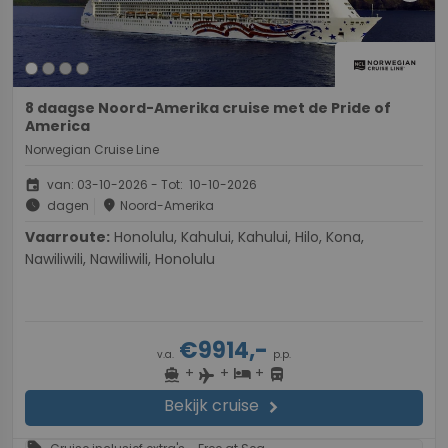
8 daagse Noord-Amerika cruise met de Pride of
America
Norwegian Cruise Line
event
van: 03-10-2026 - Tot: 10-10-2026
schedule
place
dagen
Noord-Amerika
Vaarroute:
Honolulu, Kahului, Kahului, Hilo, Kona,
Nawiliwili, Nawiliwili, Honolulu
€9914,-
v.a.
p.p.
+
+
+
directions_boat
hotel
directions_bus
flight
Bekijk cruise
chevron_right
sell