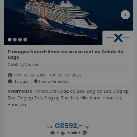
chevron_right
11 daagse Noord-Amerika cruise met de Celebrity
Edge
Celebrity Cruises
event
van: 18-09-2026 - Tot: 28-09-2026
schedule
place
11 dagen
Noord-Amerika
Vaarroute:
Vancouver, Dag op Zee, Dag op Zee, Dag op
Zee, Dag op Zee, Dag op Zee, Hilo, Hilo, Kona, Honolulu,
Honolulu
€8592,-
v.a.
p.p.
+
+
+
directions_boat
hotel
directions_bus
flight