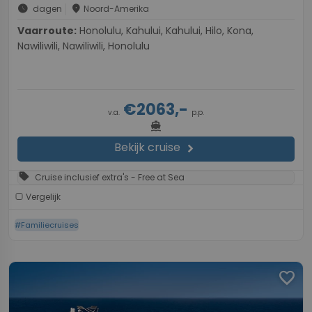
schedule
place
dagen
Noord-Amerika
Vaarroute:
Honolulu, Kahului, Kahului, Hilo, Kona,
Nawiliwili, Nawiliwili, Honolulu
€2063,-
v.a.
p.p.
directions_boat
Bekijk cruise
chevron_right
sell
Cruise inclusief extra's - Free at Sea
Vergelijk
#Familiecruises
favorite