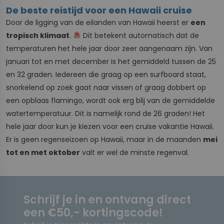
De beste reistijd voor een Hawaii cruise
Door de ligging van de eilanden van Hawaii heerst er
een
tropisch klimaat
.
Dit betekent automatisch dat de
temperaturen het hele jaar door zeer aangenaam zijn. Van
januari tot en met december is het gemiddeld tussen de 25
en 32 graden. Iedereen die graag op een surfboard staat,
snorkelend op zoek gaat naar vissen of graag dobbert op
een opblaas flamingo, wordt ook erg blij van de gemiddelde
watertemperatuur. Dit is namelijk rond de 26 graden! Het
hele jaar door kun je kiezen voor een cruise vakantie Hawaii.
Er is geen regenseizoen op Hawaii, maar in de maanden
mei
tot en met oktober
valt er wel de minste regenval.
Schrijf je in en ontvang direct
een €50,- kortingscode!