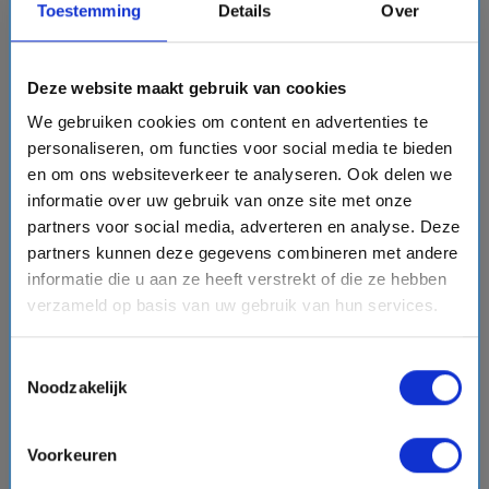
Toestemming
Details
Over
sell
Cruise inclusief extra's - Free at Sea
Vergelijk
Deze website maakt gebruik van cookies
#Familiecruises
We gebruiken cookies om content en advertenties te
personaliseren, om functies voor social media te bieden
en om ons websiteverkeer te analyseren. Ook delen we
favorite
informatie over uw gebruik van onze site met onze
partners voor social media, adverteren en analyse. Deze
partners kunnen deze gegevens combineren met andere
informatie die u aan ze heeft verstrekt of die ze hebben
chevron_right
verzameld op basis van uw gebruik van hun services.
Toestemmingsselectie
Noodzakelijk
13 daagse Noord-Amerika cruise met de Anthem of
the Seas
Voorkeuren
Royal Caribbean