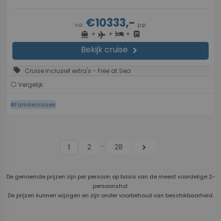
€10333,-
v.a.
p.p.
+
+
+
directions_boat
hotel
directions_bus
flight
Bekijk cruise
chevron_right
sell
Cruise inclusief extra's - Free at Sea
Vergelijk
#Familiecruises
...
2
28
chevron_right
1
De genoemde prijzen zijn per persoon op basis van de meest voordelige 2-
persoonshut.
De prijzen kunnen wijzigen en zijn onder voorbehoud van beschikbaarheid.