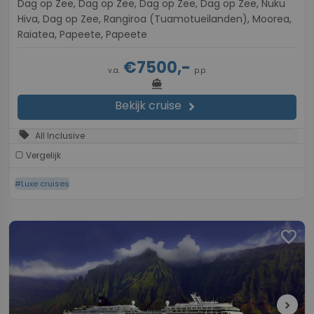
Dag op Zee, Dag op Zee, Dag op Zee, Dag op Zee, Nuku
Hiva, Dag op Zee, Rangiroa (Tuamotueilanden), Moorea,
Raiatea, Papeete, Papeete
€7500,-
v.a.
p.p.
directions_boat
Bekijk cruise
chevron_right
sell
All Inclusive
Vergelijk
#Luxe cruises
favorite
chevron_right