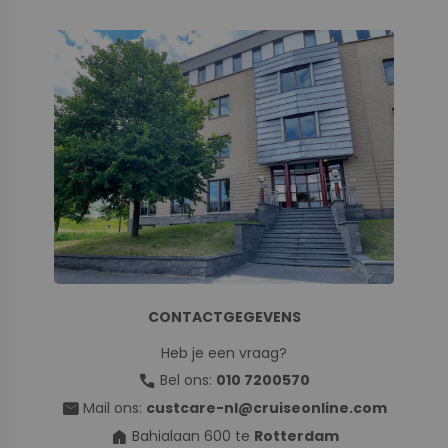
CONTACTGEGEVENS
Heb je een vraag?
call
Bel ons:
010 7200570
mail
Mail ons:
custcare-nl@cruiseonline.com
home
Bahialaan 600 te
Rotterdam