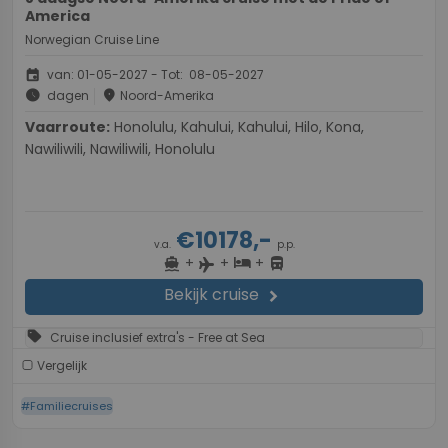
America
Norwegian Cruise Line
event
van: 01-05-2027 - Tot: 08-05-2027
schedule
place
dagen
Noord-Amerika
Vaarroute:
Honolulu, Kahului, Kahului, Hilo, Kona,
Nawiliwili, Nawiliwili, Honolulu
€10178,-
v.a.
p.p.
+
+
+
directions_boat
hotel
directions_bus
flight
Bekijk cruise
chevron_right
sell
Cruise inclusief extra's - Free at Sea
Vergelijk
#Familiecruises