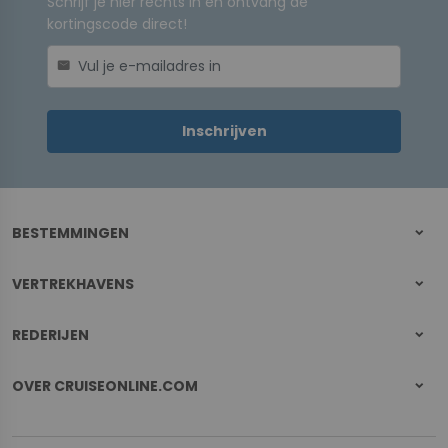
Schrijf je hier rechts in en ontvang de
kortingscode direct!
mail
Inschrijven
BESTEMMINGEN
VERTREKHAVENS
REDERIJEN
OVER CRUISEONLINE.COM