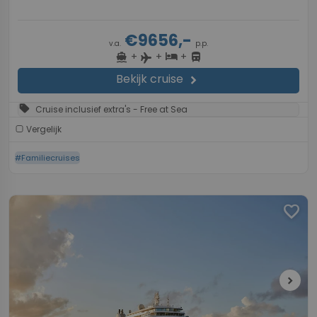
€9656,-
v.a.
p.p.
+
+
+
directions_boat
hotel
directions_bus
flight
Bekijk cruise
chevron_right
sell
Cruise inclusief extra's - Free at Sea
Vergelijk
#Familiecruises
favorite
chevron_right