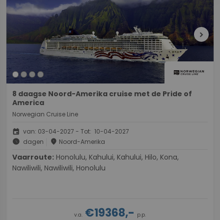
chevron_right
8 daagse Noord-Amerika cruise met de Pride of
America
Norwegian Cruise Line
event
van: 03-04-2027 - Tot: 10-04-2027
schedule
place
dagen
Noord-Amerika
Vaarroute:
Honolulu, Kahului, Kahului, Hilo, Kona,
Nawiliwili, Nawiliwili, Honolulu
€19368,-
v.a.
p.p.