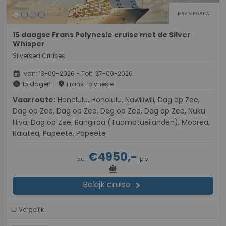
15 daagse Frans Polynesie cruise met de Silver
Whisper
Silversea Cruises
event
van: 13-09-2026 - Tot: 27-09-2026
schedule
place
15 dagen
Frans Polynesie
Vaarroute:
Honolulu, Honolulu, Nawiliwili, Dag op Zee,
Dag op Zee, Dag op Zee, Dag op Zee, Dag op Zee, Nuku
Hiva, Dag op Zee, Rangiroa (Tuamotueilanden), Moorea,
Raiatea, Papeete, Papeete
€4950,-
v.a.
p.p.
directions_boat
Bekijk cruise
chevron_right
Vergelijk