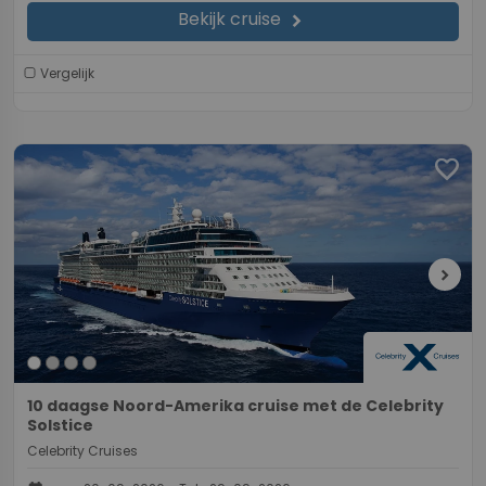
Bekijk cruise
chevron_right
Vergelijk
favorite
chevron_right
10 daagse Noord-Amerika cruise met de Celebrity
Solstice
Celebrity Cruises