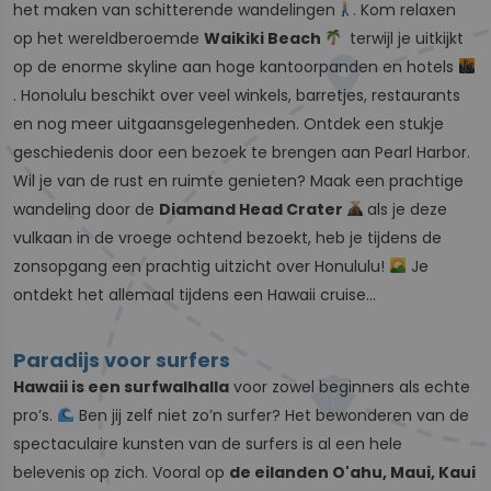
het maken van schitterende wandelingen
. Kom relaxen
op het wereldberoemde
Waikiki Beach
terwijl je uitkijkt
op de enorme skyline aan hoge kantoorpanden en hotels
. Honolulu beschikt over veel winkels, barretjes, restaurants
en nog meer uitgaansgelegenheden. Ontdek een stukje
geschiedenis door een bezoek te brengen aan Pearl Harbor.
Wil je van de rust en ruimte genieten? Maak een prachtige
wandeling door de
Diamand Head Crater
als je deze
vulkaan in de vroege ochtend bezoekt, heb je tijdens de
zonsopgang een prachtig uitzicht over Honululu!
Je
ontdekt het allemaal tijdens een Hawaii cruise...
Paradijs voor surfers
Hawaii is een surfwalhalla
voor zowel beginners als echte
pro’s.
Ben jij zelf niet zo’n surfer? Het bewonderen van de
spectaculaire kunsten van de surfers is al een hele
belevenis op zich. Vooral op
de eilanden O'ahu, Maui, Kaui