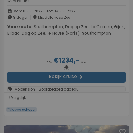
Cunard Line
event
van: 11-07-2027 - Tot: 18-07-2027
schedule
place
8 dagen
Middellandse Zee
Vaarroute:
Southampton, Dag op Zee, La Coruna, Gijon,
Bilbao, Dag op Zee, le Havre (Parijs), Southampton
€1234,-
v.a.
p.p.
directions_boat
Bekijk cruise
chevron_right
sell
Volpension - Boordtegoed cadeau
Vergelijk
#Nieuwe schepen
favorite