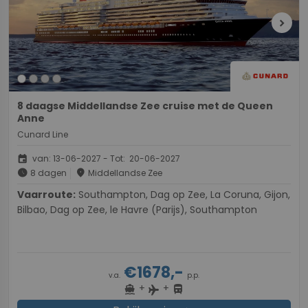
chevron_right
8 daagse Middellandse Zee cruise met de Queen
Anne
Cunard Line
event
van: 13-06-2027 - Tot: 20-06-2027
schedule
place
8 dagen
Middellandse Zee
Vaarroute:
Southampton, Dag op Zee, La Coruna, Gijon,
Bilbao, Dag op Zee, le Havre (Parijs), Southampton
€1678,-
v.a.
p.p.
+
+
directions_boat
directions_bus
flight