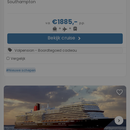
Southampton
€1885,-
v.a.
p.p.
+
+
directions_boat
directions_bus
flight
Bekijk cruise
chevron_right
sell
Volpension - Boordtegoed cadeau
Vergelijk
#Nieuwe schepen
favorite
chevron_right