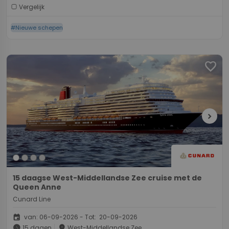
Vergelijk
#Nieuwe schepen
favorite
chevron_right
15 daagse West-Middellandse Zee cruise met de
Queen Anne
Cunard Line
event
van: 06-09-2026 - Tot: 20-09-2026
schedule
place
15 dagen
West-Middellandse Zee