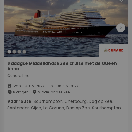
chevron_right
8 daagse Middellandse Zee cruise met de Queen
Anne
Cunard Line
event
van: 30-05-2027 - Tot: 06-06-2027
schedule
place
8 dagen
Middellandse Zee
Vaarroute:
Southampton, Cherbourg, Dag op Zee,
Santander, Gijon, La Coruna, Dag op Zee, Southampton