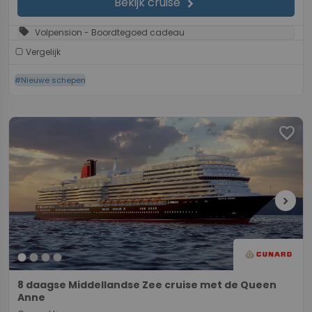
Bekijk cruise
chevron_right
sell
Volpension - Boordtegoed cadeau
Vergelijk
#Nieuwe schepen
favorite
chevron_right
8 daagse Middellandse Zee cruise met de Queen
Anne