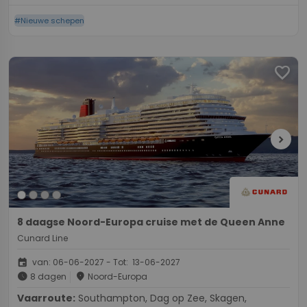
#Nieuwe schepen
favorite
chevron_right
8 daagse Noord-Europa cruise met de Queen Anne
Cunard Line
event
van: 06-06-2027 - Tot: 13-06-2027
schedule
place
8 dagen
Noord-Europa
Vaarroute:
Southampton, Dag op Zee, Skagen,