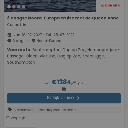
8 daagse Noord-Europa cruise met de Queen Anne
Cunard Line
event
van: 18-07-2027 - Tot: 25-07-2027
schedule
place
8 dagen
Noord-Europa
Vaarroute:
Southampton, Dag op Zee, Hardangerfjord-
Passage, Olden, Alesund, Dag op Zee, Zeebrugge,
Southampton
€1384,-
v.a.
p.p.
directions_boat
Bekijk cruise
chevron_right
sell
Volpension - Boordtegoed cadeau
Vergelijk