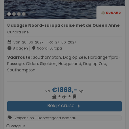
8 daagse Noord-Europa cruise met de Queen Anne
Cunard Line
event
van: 20-06-2027 - Tot: 27-06-2027
schedule
place
8 dagen
Noord-Europa
Vaarroute:
Southampton, Dag op Zee, Hardangerfjord-
Passage, Olden, Skjolden, Haugesund, Dag op Zee,
Southampton
€1868,-
v.a.
p.p.
+
+
directions_boat
directions_bus
flight
Bekijk cruise
chevron_right
sell
Volpension - Boordtegoed cadeau
Vergelijk