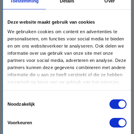
Toestemming
Details
Over
favorite
Deze website maakt gebruik van cookies
We gebruiken cookies om content en advertenties te
personaliseren, om functies voor social media te bieden
chevron_right
en om ons websiteverkeer te analyseren. Ook delen we
informatie over uw gebruik van onze site met onze
partners voor social media, adverteren en analyse. Deze
partners kunnen deze gegevens combineren met andere
informatie die u aan ze heeft verstrekt of die ze hebben
verzameld op basis van uw gebruik van hun services.
8 daagse Noord-Europa cruise met de Queen Anne
Cunard Line
Toestemmingsselectie
event
van: 25-07-2027 - Tot: 01-08-2027
Noodzakelijk
schedule
place
8 dagen
Noord-Europa
Vaarroute:
Southampton, Dag op Zee, Stavanger,
Olden, Alesund, Haugesund, Dag op Zee, Southampton
Voorkeuren