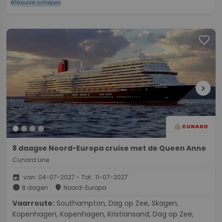
#Nieuwe schepen
favorite
chevron_right
8 daagse Noord-Europa cruise met de Queen Anne
Cunard Line
event
van: 04-07-2027 - Tot: 11-07-2027
schedule
place
8 dagen
Noord-Europa
Vaarroute:
Southampton, Dag op Zee, Skagen,
Kopenhagen, Kopenhagen, Kristiansand, Dag op Zee,