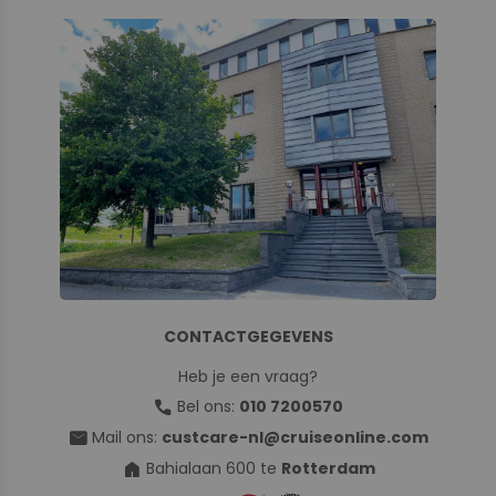
CONTACTGEGEVENS
Heb je een vraag?
call
Bel ons:
010 7200570
mail
Mail ons:
custcare-nl@cruiseonline.com
home
Bahialaan 600 te
Rotterdam