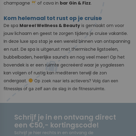
champagne
of cava in
bar Gin & Fizz
.
Kom helemaal tot rust op je cruise
De spa
Mareel Wellness & Beauty
is gemaakt om voor
jouw lichaam en geest te zorgen tijdens je cruise vakantie.
In deze luxe spa stap je een wereld binnen van ontspanning
en rust. De spa is uitgerust met thermische ligstoelen,
bubbelbaden, heerlijke sauna’s en nog veel meer! Op het
bovendek is er een ruimte gecreëerd waar je yogalessen
kan volgen of rustig kan mediteren terwijl de zon
ondergaat.
Op zoek naar iets actievers? Volg dan een
fitnessles of ga zelf aan de slag in de fitnessruimte.
Schrijf je in en ontvang direct
een €50,- kortingscode!
Schrijf je hier rechts in en ontvang de