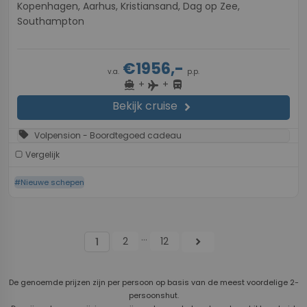
Kopenhagen, Aarhus, Kristiansand, Dag op Zee,
Southampton
€1956,-
v.a.
p.p.
+
+
directions_boat
directions_bus
flight
Bekijk cruise
chevron_right
sell
Volpension - Boordtegoed cadeau
Vergelijk
#Nieuwe schepen
...
2
12
chevron_right
1
De genoemde prijzen zijn per persoon op basis van de meest voordelige 2-
persoonshut.