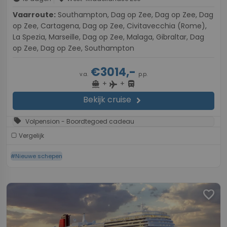
Vaarroute:
Southampton, Dag op Zee, Dag op Zee, Dag
op Zee, Cartagena, Dag op Zee, Civitavecchia (Rome),
La Spezia, Marseille, Dag op Zee, Malaga, Gibraltar, Dag
op Zee, Dag op Zee, Southampton
€3014,-
v.a.
p.p.
+
+
directions_boat
directions_bus
flight
Bekijk cruise
chevron_right
sell
Volpension - Boordtegoed cadeau
Vergelijk
#Nieuwe schepen
favorite