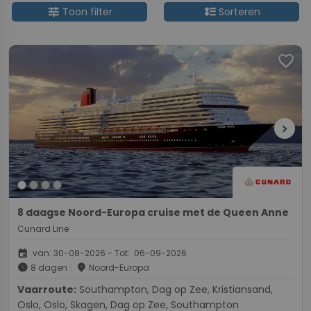
tune
format_line_spacing
Toon filter
Sorteren
favorite
chevron_right
8 daagse Noord-Europa cruise met de Queen Anne
Cunard Line
event
van: 30-08-2026 - Tot: 06-09-2026
schedule
place
8 dagen
Noord-Europa
Vaarroute:
Southampton, Dag op Zee, Kristiansand,
Oslo, Oslo, Skagen, Dag op Zee, Southampton