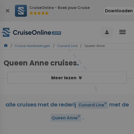
CruiseOnline - Boek jouw Cruise
close
Downloaden
star
star
star
star
star
menu
person
home
/
Cruise Aanbiedingen
/
Cunard Line
/ Queen Anne
Queen Anne cruises
.
keyboard_double_arrow_down
Meer lezen
alle cruises met de rederij
met de
close
Cunard Line
.
close
Queen Anne