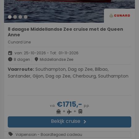
8 daagse Middellandse Zee cruise met de Queen
Anne
Cunard Line
event
van: 25-10-2026 - Tot: 01-11-2026
schedule
place
8 dagen
Middellandse Zee
Vaarroute:
Southampton, Dag op Zee, Bilbao,
Santander, Gijon, Dag op Zee, Cherbourg, Southampton
€1715,-
v.a.
p.p.
+
+
directions_boat
directions_bus
flight
Bekijk cruise
chevron_right
sell
Volpension - Boordtegoed cadeau