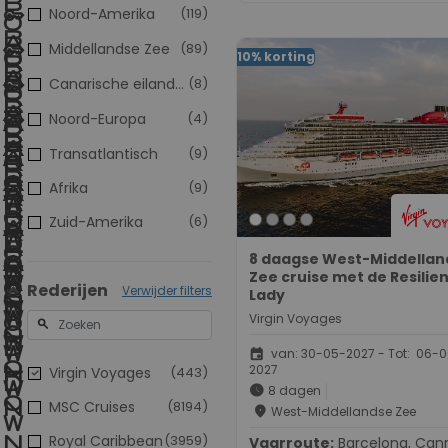
Noord-Amerika
(119)
Middellandse Zee
(89)
10% korting
Canarische eilanden
(8)
Noord-Europa
(4)
Transatlantisch
(9)
Afrika
(9)
Zuid-Amerika
(6)
8 daagse West-Middellan
Zee cruise met de Resilie
Rederijen
Verwijder filters
Lady
Virgin Voyages
search
event
van: 30-05-2027 - Tot: 06-
2027
Virgin Voyages
(443)
schedule
8 dagen
MSC Cruises
(8194)
place
West-Middellandse Zee
Royal Caribbean
(3959)
Vaarroute:
Barcelona, Cannes,