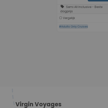
sell
Semi All Inclusive - Beste
dagprijs
Vergelijk
#Adults Only Cruises
Virgin Voyages