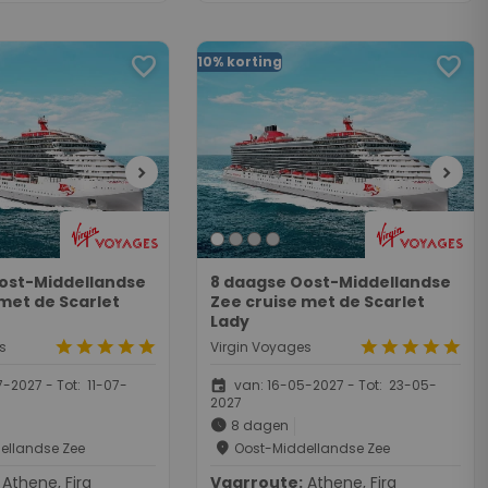
favorite
favorite
10% korting
chevron_right
chevron_right
ost-Middellandse
8 daagse Oost-Middellandse
met de Scarlet
Zee cruise met de Scarlet
Lady
star
star
star
star
star
star
star
star
star
star
s
Virgin Voyages
event
-2027 - Tot: 11-07-
van: 16-05-2027 - Tot: 23-05-
2027
schedule
8 dagen
place
ellandse Zee
Oost-Middellandse Zee
, Fira
Vaarroute:
Athene, Fira