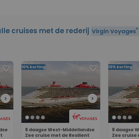
lle cruises met de rederij
close
Virgin Voyages
favorite
favorite
10% korting
10% korting
chevron_right
chevron_right
dse
8 daagse West-Middellandse
8 daagse W
nt
Zee cruise met de Resilient
Zee cruise 