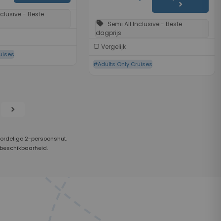
chevron_right
nclusive - Beste
sell
Semi All Inclusive - Beste
dagprijs
Vergelijk
uises
#Adults Only Cruises
chevron_right
oordelige 2-persoonshut.
 beschikbaarheid.