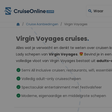
search
Waar
home
/
Cruise Aanbiedingen
/ Virgin Voyages
Virgin Voyages cruises
.
Alles wat je verwacht en denkt te weten over cruisen
Lady schepen van
Virgin Voyages
.
Bevind je in een
volledige vloot van Virgin Voyages bestaat uit
adults-
check_circle
Semi All Inclusive cruisen; restaurants, wifi, essen
check_circle
Volledig adult-only cruiseschepen
check_circle
Spectaculair entertainment met festivalsfeer
check_circle
Moderne, eigenaardige en middelgrote schepen