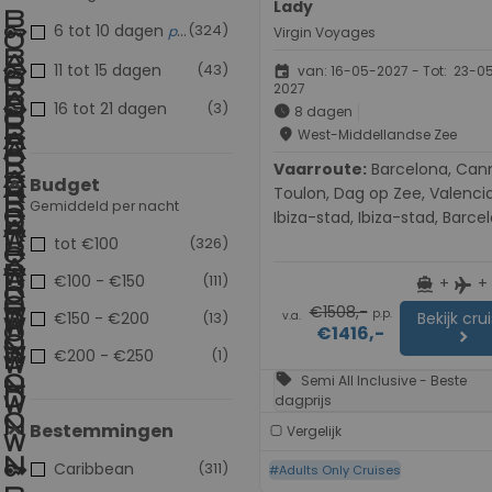
Lady
6 tot 10 dagen
(324)
populair
Virgin Voyages
11 tot 15 dagen
(43)
event
van: 16-05-2027 - Tot: 23-0
2027
16 tot 21 dagen
(3)
schedule
8 dagen
place
West-Middellandse Zee
Vaarroute:
Barcelona, Cannes,
Budget
Toulon, Dag op Zee, Valencia
Gemiddeld per nacht
Ibiza-stad, Ibiza-stad, Barce
tot €100
(326)
€100 - €150
(111)
+
+
directions_boat
flight
€1508,-
p.p.
v.a.
€150 - €200
(13)
Bekijk cru
€1416,-
chevron_right
€200 - €250
(1)
sell
Semi All Inclusive - Beste
dagprijs
Bestemmingen
Vergelijk
Caribbean
(311)
#Adults Only Cruises