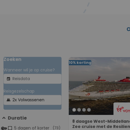
a
Zoeken
10% korting
Wanneer wil je op cruise?
event
Reisgezelschap
group
Duratie
8 daagse West-Middellan
Zee cruise met de Resilie
5 dagen of korter
(73)