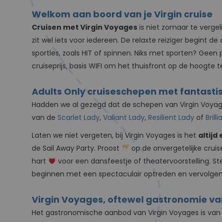
Welkom aan boord van je Virgin cruise
Cruisen met Virgin Voyages
is niet zomaar te vergeli
zit wel iets voor iedereen. De relaxte reiziger begin
sportles, zoals HIT of spinnen. Niks met sporten? Geen
cruiseprijs, basis WIFI om het thuisfront op de hoogte
Adults Only cruiseschepen met fantasti
Hadden we al gezegd dat de schepen van Virgin Voyage
van de
Scarlet Lady
,
Valiant Lady
,
Resilient Lady
of
Brill
Laten we niet vergeten, bij Virgin Voyages is het
altijd
de Sail Away Party. Proost
op de onvergetelijke cru
hart
voor een dansfeestje of theatervoorstelling. St
beginnen met een spectaculair optreden en vervolgen
Virgin Voyages, oftewel gastronomie v
Het gastronomische aanbod van Virgin Voyages is van 