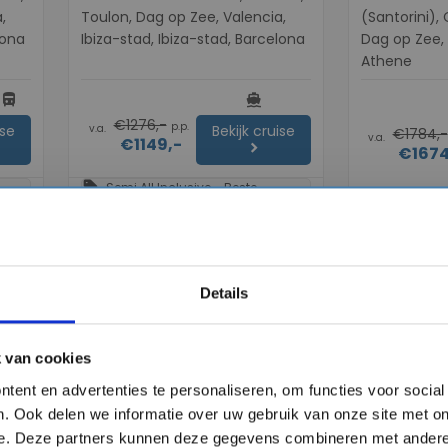
,
Toulon, Dag op Zee, Valencia,
(Santorini),
lona
Ibiza-stad, Ibiza-stad, Barcelona
Dag op Zee,
Athene
directions_bus
directions_boat
€1276,-
p.p.
v.a.
ise
Bekijk cruise
€1784,-
v.a.
€1149,-
chevron_right
€1674
sell
Semi All Inclusive - Beste
dagprijs
Vergelijk
Vergelijk
#Adults Only Cr
#Adults Only Cruises
Details
favorite
favorite
10% korting
10% korting
 van cookies
tent en advertenties te personaliseren, om functies voor socia
. Ook delen we informatie over uw gebruik van onze site met on
e. Deze partners kunnen deze gegevens combineren met andere 