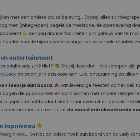
jken met een andere cruise beleving… (bijna) alles zit inbegrepen 
t de dag met (inbegrepen) begeleide meditatie, de sportieveling
 probleem!
Genoeg andere faciliteiten om gebruik van te make
 te houden van de bijzondere ervaringen en essentiële dranken zo
sch entertainment
s adults only zijn? Niet?
Oh, bij deze dan… alle schepen zijn
p
iant Lady
en waan je in een oase aan luxe, ontspanning en alleen
 een feestje aan boord
.
Van levendige feesten op het dek to
ise dagen die gaan komen en dans samen met andere reizigers
el je geplande ochtendactiviteit maar even uit en bezoek The Ma
s transformeert de ruimte tot
de meest indrukwekkende na
an topniveau
hoog niveau. Geniet op iedere hoek aan boord van de Lady sche