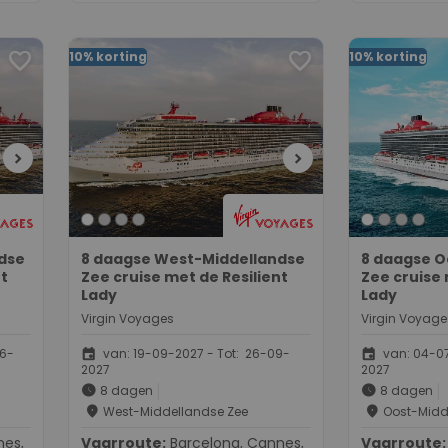
favorite
favorite
10% korting
10% korting
chevron_right
chevron_right
dse
8 daagse West-Middellandse
8 daagse O
nt
Zee cruise met de Resilient
Zee cruise 
Lady
Lady
Virgin Voyages
Virgin Voyage
event
event
06-
van: 19-09-2027 - Tot: 26-09-
van: 04-07
2027
2027
schedule
schedule
8 dagen
8 dagen
place
place
West-Middellandse Zee
Oost-Midd
Vaarroute:
Barcelona, Cannes,
Vaarroute:
Athene