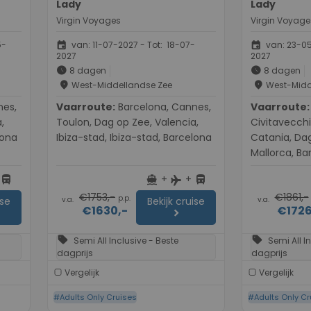
Lady
Lady
Virgin Voyages
Virgin Voyage
event
event
5-
van: 11-07-2027 - Tot: 18-07-
van: 23-05
2027
2027
schedule
schedule
8 dagen
8 dagen
place
place
West-Middellandse Zee
West-Midd
Vaarroute:
Barcelona, Cannes,
Vaarroute:
Barcelon
,
Toulon, Dag op Zee, Valencia,
Civitavecchi
lona
Ibiza-stad, Ibiza-stad, Barcelona
Catania, Da
Mallorca, Ba
+
+
directions_bus
directions_boat
directions_bus
flight
€1753,-
€1861,-
p.p.
v.a.
v.a.
ise
Bekijk cruise
€1630,-
€1726
chevron_right
sell
sell
Semi All Inclusive - Beste
Semi All I
dagprijs
dagprijs
Vergelijk
Vergelijk
#Adults Only Cruises
#Adults Only Cr