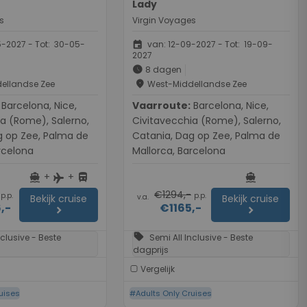
Lady
s
Virgin Voyages
event
-2027 - Tot: 30-05-
van: 12-09-2027 - Tot: 19-09-
2027
schedule
8 dagen
place
ellandse Zee
West-Middellandse Zee
a, Nice,
Vaarroute:
Barcelona, Nice,
a (Rome), Salerno,
Civitavecchia (Rome), Salerno,
g op Zee, Palma de
Catania, Dag op Zee, Palma de
rcelona
Mallorca, Barcelona
+
+
directions_boat
directions_bus
directions_boat
flight
€1294,-
p.p.
p.p.
v.a.
Bekijk cruise
Bekijk cruise
,-
€1165,-
chevron_right
chevron_right
sell
nclusive - Beste
Semi All Inclusive - Beste
dagprijs
Vergelijk
uises
#Adults Only Cruises