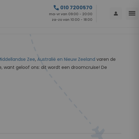
call
010 7200570
menu
person
ma-vr van 09:00 - 20:00
za-zo van 10:00 - 18:00
iddellandse Zee
,
Australië en Nieuw Zeeland
varen de
ne, want geloof ons: dit wordt een droomcruise! De