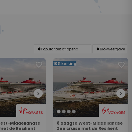
.
favorite
favorite
10% korting
chevron_right
chevron_right
est-Middellandse
8 daagse West-Middellandse
met de Resilient
Zee cruise met de Resilient