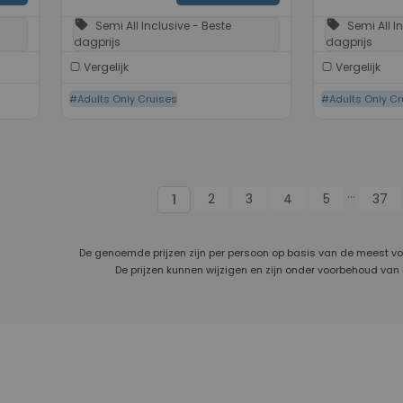
sell
sell
Semi All Inclusive - Beste
Semi All I
dagprijs
dagprijs
Vergelijk
Vergelijk
#Adults Only Cruises
#Adults Only Cr
...
2
3
4
5
37
1
De genoemde prijzen zijn per persoon op basis van de meest v
De prijzen kunnen wijzigen en zijn onder voorbehoud van