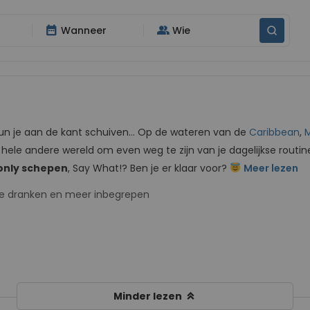
date_range
group
Wanneer
Wie
 kun je aan de kant schuiven… Op de wateren van de
Caribbean
,
M
 hele andere wereld om even weg te zijn van je dagelijkse routi
only schepen
, Say What!? Ben je er klaar voor?
Meer lezen
tiële dranken en meer inbegrepen
keyboard_double_arrow_up
Minder lezen