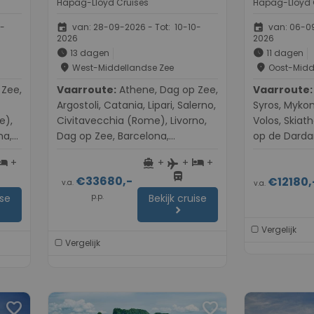
Hapag-Lloyd Cruises
Hapag-Lloyd 
event
event
0-
van: 28-09-2026 - Tot: 10-10-
van: 06-09
2026
2026
schedule
schedule
13 dagen
11 dagen
place
place
West-Middellandse Zee
Oost-Midd
Vaarroute:
Athene, Dag op Zee,
Vaarroute:
Athene,
Argostoli, Catania, Lipari, Salerno,
Syros, Mykon
e),
Civitavecchia (Rome), Livorno,
Volos, Skiat
na,
Dag op Zee, Barcelona,
op de Dardan
ma
Barcelona, Maó-Mahón, Palma
Istanbul
+
+
+
+
otel
directions_boat
hotel
flight
de Mallorca
directions_bus
€33680,-
€12180,
v.a.
v.a.
p.p.
ise
Bekijk cruise
chevron_right
Vergelijk
Vergelijk
favorite
favorite