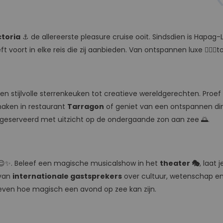
ctoria
⚓️ de allereerste pleasure cruise ooit. Sindsdien is Hapag
eft voort in elke reis die zij aanbieden. Van ontspannen luxe 🧖🏼‍♀️
 een stijlvolle sterrenkeuken tot creatieve wereldgerechten. Pr
maken in restaurant
Tarragon
of geniet van een ontspannen diner
jd geserveerd met uitzicht op de ondergaande zon aan zee 🌅.
😉✨. Beleef een magische musicalshow in het
theater 🎭
, laat
van
internationale gastsprekers
over cultuur, wetenschap e
leven hoe magisch een avond op zee kan zijn.