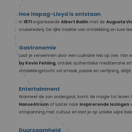
Hoe Hapag-Lloyd is ontstaan
In
1871
organiseerde
Albert Ballin
met de
Augusta Vi
cruiserederij. De rijke traditie van ontdekking en luxe le
Gastronomie
Laat je verwennen door een culinaire reis op zee. Van
by Kevin Fehling
, ontdek authentieke mediterrane s
ontdekkingstocht vol smaak, passie en verfijning, alti
Entertainment
Wanneer de zon ondergaat, komt de magie tot leven 
HanseAtrium
of luister naar
inspirerende lezingen
ontspanning met cultuur en laat je op unieke wijze be
Duurzaamheid