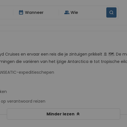
date_range
group
Wanneer
Wie
d Cruises en ervaar een reis die je zintuigen prikkelt 🚢 🗺️. 
ingen die variëren van het ijzige Antarctica ❄️ tot tropische ei
ANSEATIC-expeditieschepen
iken
op verantwoord reizen
keyboard_double_arrow_up
Minder lezen