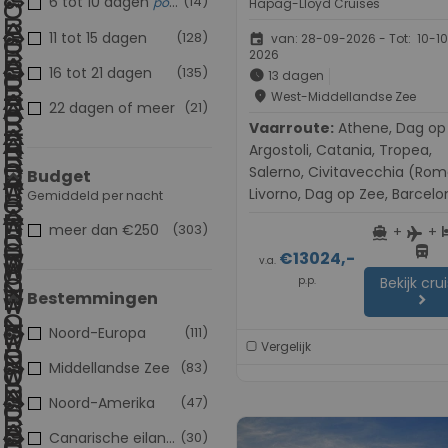
6 tot 10 dagen
(14)
populair
Hapag-Lloyd Cruises
11 tot 15 dagen
(128)
event
van: 28-09-2026 - Tot: 10-1
2026
16 tot 21 dagen
(135)
schedule
13 dagen
place
West-Middellandse Zee
22 dagen of meer
(21)
Vaarroute:
Athene, Dag op Zee,
Argostoli, Catania, Tropea,
Salerno, Civitavecchia (Rom
Budget
Livorno, Dag op Zee, Barcelo
Gemiddeld per nacht
Barcelona, Maó-Mahón, Pal
meer dan €250
(303)
+
+
directions_boat
h
flight
de Mallorca
directions_bus
€13024,-
v.a.
p.p.
Bekijk cru
Bestemmingen
chevron_right
Noord-Europa
(111)
Vergelijk
Middellandse Zee
(83)
Noord-Amerika
(47)
Canarische eilanden
(30)