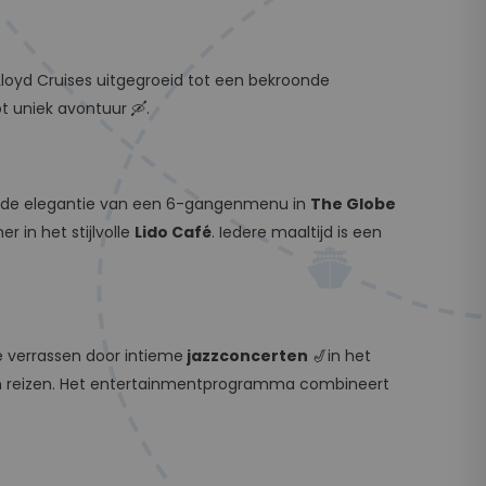
-Lloyd Cruises uitgegroeid tot een bekroonde
tot uniek avontuur 🛶.
oef de elegantie van een 6-gangenmenu in
The Globe
 in het stijlvolle
Lido Café
. Iedere maaltijd is een
 je verrassen door intieme
jazzconcerten
🎷in het
n reizen. Het entertainmentprogramma combineert