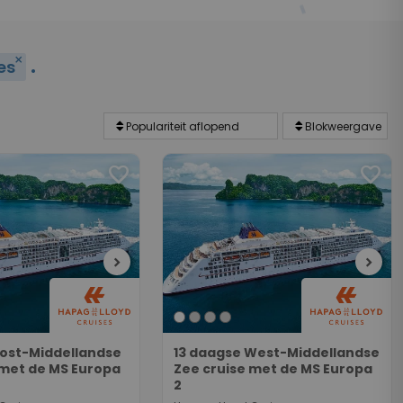
.
close
es
favorite
favorite
chevron_right
chevron_right
Oost-Middellandse
13 daagse West-Middellandse
 met de MS Europa
Zee cruise met de MS Europa
2