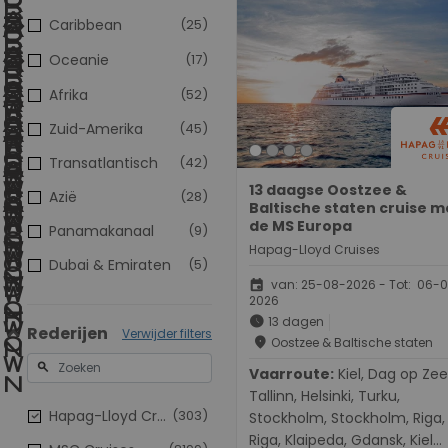
Caribbean
(25)
Oceanie
(17)
Afrika
(52)
Zuid-Amerika
(45)
Transatlantisch
(42)
13 daagse Oostzee &
Azië
(28)
Baltische staten cruise m
de MS Europa
Panamakanaal
(9)
Hapag-Lloyd Cruises
Dubai & Emiraten
(5)
event
van: 25-08-2026 - Tot: 06-
2026
schedule
13 dagen
Rederijen
Verwijder filters
place
Oostzee & Baltische staten
search
Vaarroute:
Kiel, Dag op Zee,
Tallinn, Helsinki, Turku,
Hapag-Lloyd Cruises
(303)
Stockholm, Stockholm, Riga,
Riga, Klaipeda, Gdansk, Kiel