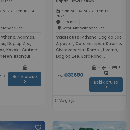
Cruises
Hapag-Lloyd Cruises
event
-2026 - Tot: 16-09-
van: 28-09-2026 - Tot: 10-10-
2026
schedule
13 dagen
place
ellandse Zee
West-Middellandse Zee
 Adamas,
Vaarroute:
Athene, Dag op Zee,
os, Dag op Zee,
Argostoli, Catania, Lipari, Salerno,
hos, Kavala, Cruisen
Civitavecchia (Rome), Livorno,
ellen, Istanbul,
Dag op Zee, Barcelona,
Barcelona, Maó-Mahón, Palma
+
+
+
directions_boat
directions_boat
hotel
flight
de Mallorca
directions_bus
€33680,-
-
v.a.
p.p.
Bekijk cruise
chevron_right
p.p.
Bekijk cruise
chevron_right
Vergelijk
favorite
favorite