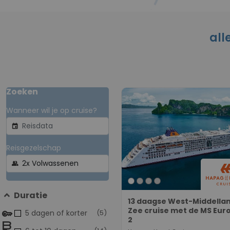
all
Zoeken
Wanneer wil je op cruise?
event
Reisgezelschap
group
Duratie
13 daagse West-Middella
Zee cruise met de MS Eur
5 dagen of korter
(5)
2