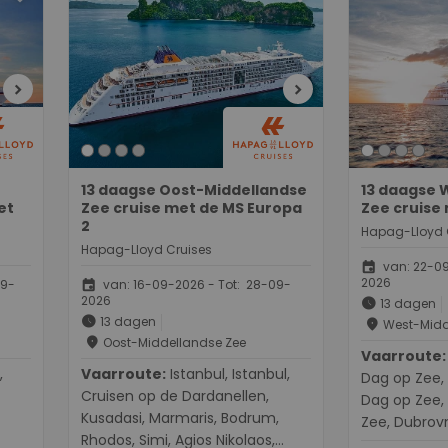
chevron_right
chevron_right
13 daagse Oost-Middellandse
13 daagse 
et
Zee cruise met de MS Europa
Zee cruise
2
Hapag-Lloyd 
Hapag-Lloyd Cruises
event
van: 22-09
2026
event
09-
van: 16-09-2026 - Tot: 28-09-
2026
schedule
13 dagen
schedule
13 dagen
place
West-Midd
place
Oost-Middellandse Zee
Vaarroute:
Palma de 
Vaarroute:
Istanbul, Istanbul,
Dag op Zee, 
Cruisen op de Dardanellen,
Dag op Zee,
Kusadasi, Marmaris, Bodrum,
Zee, Dubrovni
Rhodos, Simi, Agios Nikolaos,
Triëst, Piran