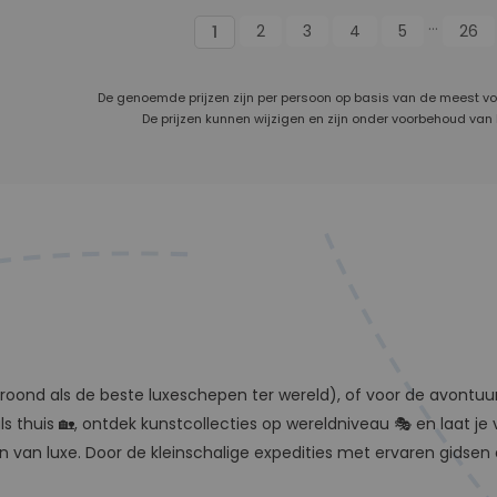
...
2
3
4
5
26
1
De genoemde prijzen zijn per persoon op basis van de meest v
De prijzen kunnen wijzigen en zijn onder voorbehoud van
roond als de beste luxeschepen ter wereld), of voor de avontuur
ls thuis 🏡, ontdek kunstcollecties op wereldniveau 🎭 en laat 
houden van luxe. Door de kleinschalige expedities met ervaren g