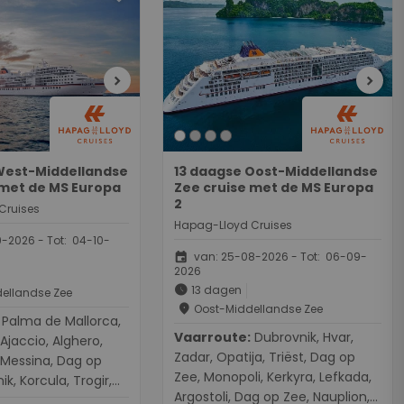
chevron_right
chevron_right
West-Middellandse
13 daagse Oost-Middellandse
 met de MS Europa
Zee cruise met de MS Europa
2
Cruises
Hapag-Lloyd Cruises
-2026 - Tot: 04-10-
event
van: 25-08-2026 - Tot: 06-09-
2026
schedule
13 dagen
ellandse Zee
place
Oost-Middellandse Zee
Mallorca,
Vaarroute:
Dubrovnik, Hvar,
Ajaccio, Alghero,
Zadar, Opatija, Triëst, Dag op
 Messina, Dag op
Zee, Monopoli, Kerkyra, Lefkada,
k, Korcula, Trogir,
Argostoli, Dag op Zee, Nauplion,
, Fusina