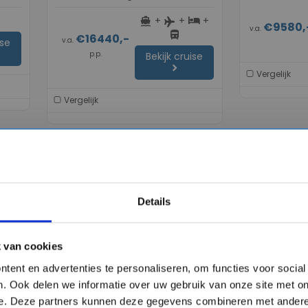
Thíra, Naxos, Nauplion, Athene
+
+
+
directions_boat
hotel
flight
€9580,
v.a.
directions_bus
€16440,-
v.a.
ise
p.p.
Bekijk cruise
chevron_right
Vergelijk
Vergelijk
favorite
favorite
Details
chevron_right
chevron_right
 van cookies
tent en advertenties te personaliseren, om functies voor socia
. Ook delen we informatie over uw gebruik van onze site met on
ndse
11 daagse Noorse Fjorden
14 daagse 
e. Deze partners kunnen deze gegevens combineren met andere 