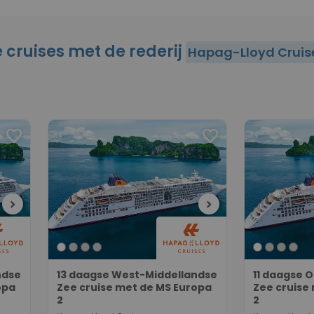
e cruises met de rederij
Hapag-Lloyd Cruis
favorite
favorite
chevron_right
chevron_right
ndse
13 daagse West-Middellandse
11 daagse 
opa
Zee cruise met de MS Europa
Zee cruise
2
2