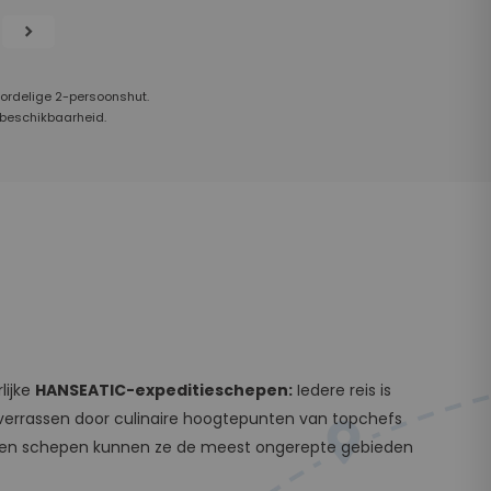
chevron_right
oordelige 2-persoonshut.
 beschikbaarheid.
lijke
HANSEATIC-expeditieschepen:
Iedere reis is
je verrassen door culinaire hoogtepunten van topchefs
idsen en schepen kunnen ze de meest ongerepte gebieden