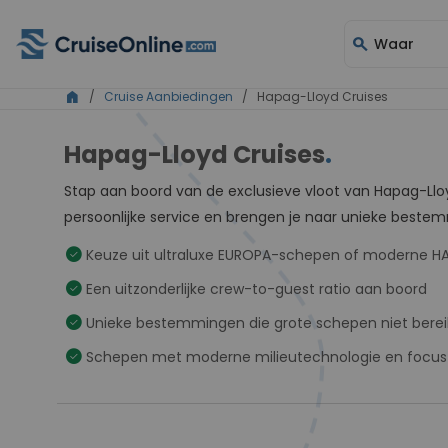
search
Waar
home
/
Cruise Aanbiedingen
/ Hapag-Lloyd Cruises
Hapag-Lloyd Cruises
.
Stap aan boord van de exclusieve vloot van Hapag-Lloy
persoonlijke service en brengen je naar unieke bestemm
check_circle
Keuze uit ultraluxe EUROPA-schepen of moderne H
check_circle
Een uitzonderlijke crew-to-guest ratio aan boord
check_circle
Unieke bestemmingen die grote schepen niet bere
check_circle
Schepen met moderne milieutechnologie en focus 