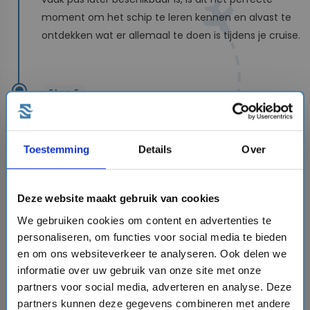
moment om het schip te leren kennen en alvast te
ontdekken wat er allemaal te doen is tijdens je cruise.
Stap 5
Het uitvaren vanuit IJmuiden
Het vertrek vanuit IJmuiden is een bijzonder moment.
Toestemming
Details
Over
Je vaart via het Noordzeekanaal direct de open
Noordzee op, met aan beide zijden de
indrukwekkende haveninfrastructuur van een van de
Deze website maakt gebruik van cookies
grootste havens van Nederland. Pak een drankje, zoek
We gebruiken cookies om content en advertenties te
een plekje op het buitendek en geniet van het begin
personaliseren, om functies voor social media te bieden
van je cruise.
en om ons websiteverkeer te analyseren. Ook delen we
informatie over uw gebruik van onze site met onze
partners voor social media, adverteren en analyse. Deze
Felison Cruise Terminal in IJmuiden
partners kunnen deze gegevens combineren met andere