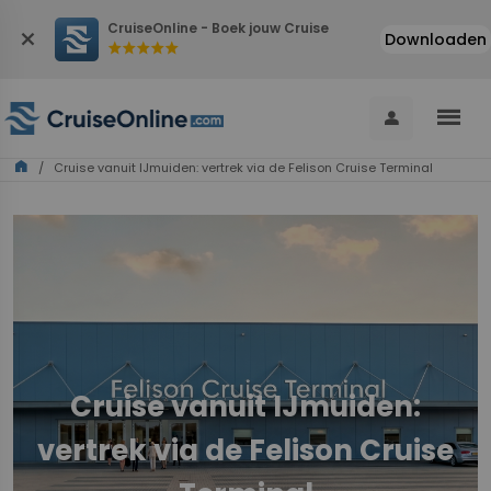
CruiseOnline - Boek jouw Cruise
close
Downloaden
star
star
star
star
star
menu
person
home
/ Cruise vanuit IJmuiden: vertrek via de Felison Cruise Terminal
Cruise vanuit IJmuiden:
vertrek via de Felison Cruise