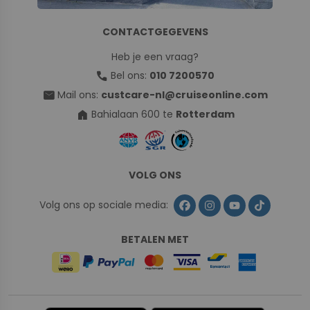
CONTACTGEGEVENS
Heb je een vraag?
call
Bel ons:
010 7200570
mail
Mail ons:
custcare-nl@cruiseonline.com
home
Bahialaan 600 te
Rotterdam
VOLG ONS
Volg ons op sociale media:
BETALEN MET