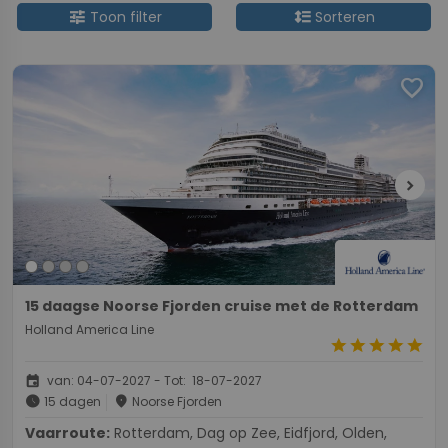
tune
format_line_spacing
Toon filter
Sorteren
favorite
chevron_right
15 daagse Noorse Fjorden cruise met de Rotterdam
Holland America Line
star
star
star
star
star
event
van: 04-07-2027 - Tot: 18-07-2027
schedule
place
15 dagen
Noorse Fjorden
Vaarroute:
Rotterdam, Dag op Zee, Eidfjord, Olden,