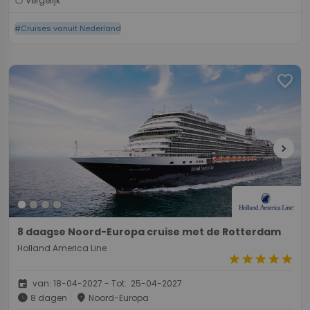
Vergelijk
#Cruises vanuit Nederland
favorite
chevron_right
8 daagse Noord-Europa cruise met de Rotterdam
Holland America Line
star
star
star
star
star
event
van: 18-04-2027 - Tot: 25-04-2027
schedule
place
8 dagen
Noord-Europa