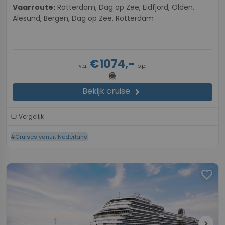
Vaarroute:
Rotterdam, Dag op Zee, Eidfjord, Olden,
Alesund, Bergen, Dag op Zee, Rotterdam
€1074,-
v.a.
p.p.
directions_boat
Bekijk cruise
chevron_right
Vergelijk
#Cruises vanuit Nederland
favorite
chevron_right