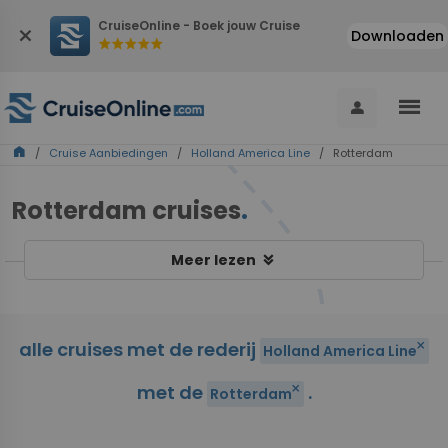
CruiseOnline - Boek jouw Cruise
close
Downloaden
star
star
star
star
star
menu
person
home
/
Cruise Aanbiedingen
/
Holland America Line
/ Rotterdam
Rotterdam cruises
.
keyboard_double_arrow_down
Meer lezen
alle cruises met de rederij
close
Holland America Line
met de
.
close
Rotterdam