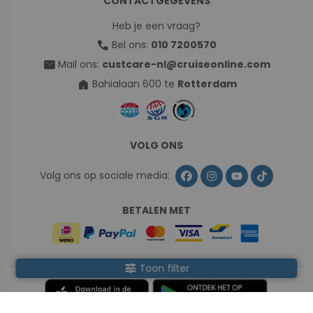
CONTACTGEGEVENS
Heb je een vraag?
call
Bel ons:
010 7200570
mail
Mail ons:
custcare-nl@cruiseonline.com
home
Bahialaan 600 te
Rotterdam
VOLG ONS
Volg ons op sociale media:
BETALEN MET
tune
Toon filter