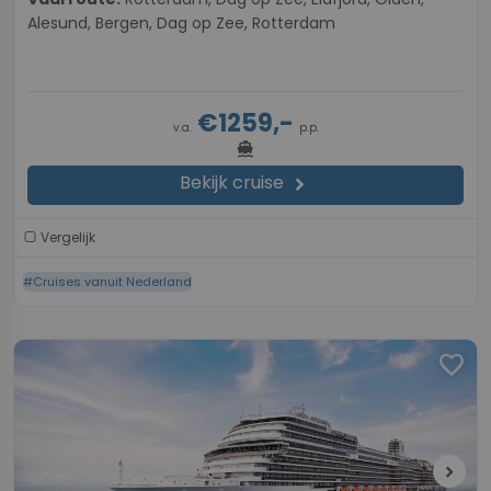
Alesund, Bergen, Dag op Zee, Rotterdam
€1259,-
v.a.
p.p.
directions_boat
Bekijk cruise
chevron_right
Vergelijk
#Cruises vanuit Nederland
favorite
chevron_right