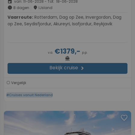
event
van: 11-06-2028 - Tot: 18-06-2028
schedule
place
8 dagen
IJsland
Vaarroute:
Rotterdam, Dag op Zee, Invergordon, Dag
op Zee, Seydisfjordur, Akureyri, Isafjordur, Reykjavik
€1379,-
v.a.
p.p.
directions_boat
Bekijk cruise
chevron_right
Vergelijk
#Cruises vanuit Nederland
favorite