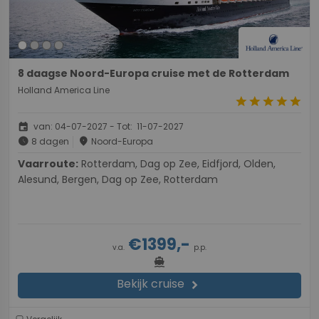
8 daagse Noord-Europa cruise met de Rotterdam
Holland America Line
star
star
star
star
star
event
van: 04-07-2027 - Tot: 11-07-2027
schedule
place
8 dagen
Noord-Europa
Vaarroute:
Rotterdam, Dag op Zee, Eidfjord, Olden,
Alesund, Bergen, Dag op Zee, Rotterdam
€1399,-
v.a.
p.p.
directions_boat
Bekijk cruise
chevron_right