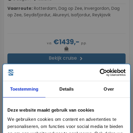
Vaarroute:
Rotterdam, Dag op Zee, Invergordon, Dag
op Zee, Seydisfjordur, Akureyri, Isafjordur, Reykjavik
€1439,-
v.a.
p.p.
directions_boat
Bekijk cruise
chevron_right
Vergelijk
#Cruises vanuit Nederland
Toestemming
Details
Over
favorite
Deze website maakt gebruik van cookies
We gebruiken cookies om content en advertenties te
personaliseren, om functies voor social media te bieden