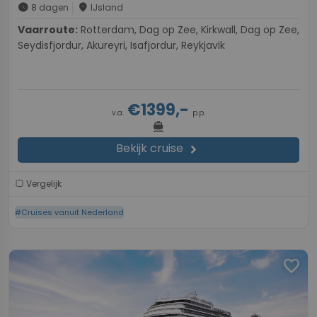
schedule
place
8 dagen
IJsland
Vaarroute:
Rotterdam, Dag op Zee, Kirkwall, Dag op Zee,
Seydisfjordur, Akureyri, Isafjordur, Reykjavik
€1399,-
v.a.
p.p.
directions_boat
Bekijk cruise
chevron_right
Vergelijk
#Cruises vanuit Nederland
favorite