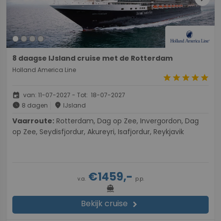
8 daagse IJsland cruise met de Rotterdam
Holland America Line
star
star
star
star
star
event
van: 11-07-2027 - Tot: 18-07-2027
schedule
place
8 dagen
IJsland
Vaarroute:
Rotterdam, Dag op Zee, Invergordon, Dag
op Zee, Seydisfjordur, Akureyri, Isafjordur, Reykjavik
€1459,-
v.a.
p.p.
directions_boat
Bekijk cruise
chevron_right