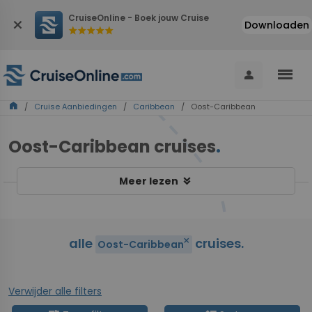
CruiseOnline - Boek jouw Cruise
close
Downloaden
star
star
star
star
star
menu
person
home
/
Cruise Aanbiedingen
/
Caribbean
/ Oost-Caribbean
Oost-Caribbean cruises
.
keyboard_double_arrow_down
Meer lezen
alle
cruises.
close
Oost-Caribbean
Verwijder alle filters