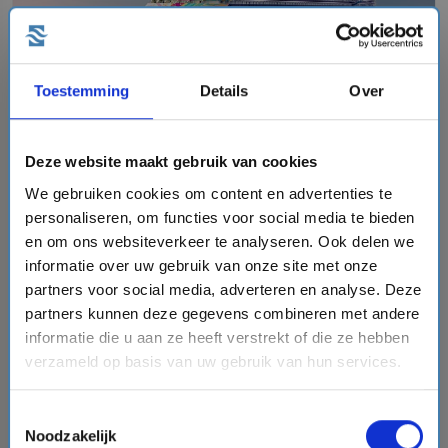
chevron_right
Toestemming
Details
Over
8 daagse Caribbean cruise met de Norwegian Aqua
Deze website maakt gebruik van cookies
Norwegian Cruise Line
We gebruiken cookies om content en advertenties te
event
van: 11-07-2027 - Tot: 18-07-2027
personaliseren, om functies voor social media te bieden
schedule
place
dagen
Caribbean
en om ons websiteverkeer te analyseren. Ook delen we
Vaarroute:
Port Canaveral, Dag op Zee, Puerto Plata, St
informatie over uw gebruik van onze site met onze
Thomas, Tortola, Dag op Zee, Great Stirrup Cay, Port
partners voor social media, adverteren en analyse. Deze
Canaveral
partners kunnen deze gegevens combineren met andere
informatie die u aan ze heeft verstrekt of die ze hebben
verzameld op basis van uw gebruik van hun services.
€3342,-
v.a.
p.p.
directions_boat
Toestemmingsselectie
Bekijk cruise
chevron_right
Noodzakelijk