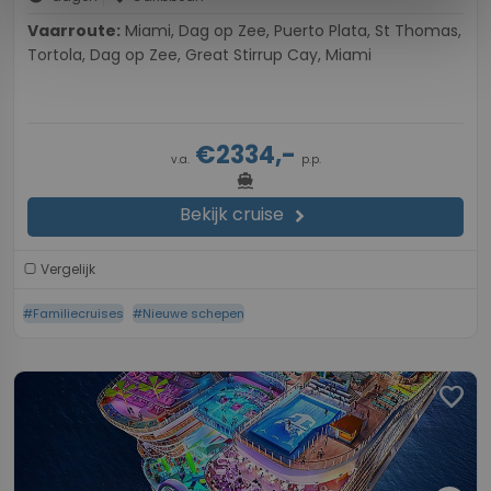
Vaarroute:
Miami, Dag op Zee, Puerto Plata, St Thomas,
Tortola, Dag op Zee, Great Stirrup Cay, Miami
€2334,-
v.a.
p.p.
directions_boat
Bekijk cruise
chevron_right
Vergelijk
#Familiecruises
#Nieuwe schepen
favorite