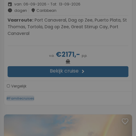
event
van: 06-09-2026 - Tot: 13-09-2026
schedule
place
dagen
Caribbean
Vaarroute:
Port Canaveral, Dag op Zee, Puerto Plata, St
Thomas, Tortola, Dag op Zee, Great Stirrup Cay, Port
Canaveral
€2171,-
v.a.
p.p.
directions_boat
Bekijk cruise
chevron_right
Vergelijk
#Familiecruises
favorite