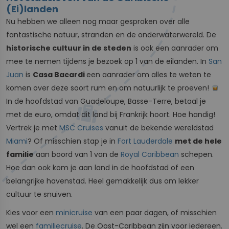
(Ei)landen
Nu hebben we alleen nog maar gesproken over alle
fantastische natuur, stranden en de onderwaterwereld. De
historische cultuur in de steden
is ook een aanrader om
mee te nemen tijdens je bezoek op 1 van de eilanden. In
San
Juan
is
Casa Bacardi
een aanrader om alles te weten te
komen over deze soort rum en om natuurlijk te proeven!
In de hoofdstad van Guadeloupe, Basse-Terre, betaal je
met de euro, omdat dit land bij Frankrijk hoort. Hoe handig!
Vertrek je met
MSC Cruises
vanuit de bekende wereldstad
Miami
? Of misschien stap je in
Fort Lauderdale
met de hele
familie
aan boord van 1 van de
Royal Caribbean
schepen.
Hoe dan ook kom je aan land in de hoofdstad of een
belangrijke havenstad. Heel gemakkelijk dus om lekker
cultuur te snuiven.
Kies voor een
minicruise
van een paar dagen, of misschien
wel een
familiecruise
. De Oost-Caribbean zijn voor iedereen.