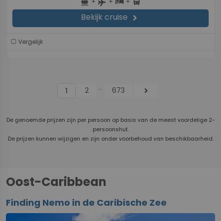
+
+
+
directions_boat
hotel
directions_bus
flight
Bekijk cruise
chevron_right
Vergelijk
...
2
673
chevron_right
1
De genoemde prijzen zijn per persoon op basis van de meest voordelige 2-
persoonshut.
De prijzen kunnen wijzigen en zijn onder voorbehoud van beschikbaarheid.
Oost-Caribbean
Finding Nemo in de Caribische Zee