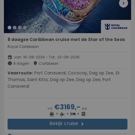
chevron_right
8 daagse Caribbean cruise met de Star of the Seas
Royal Caribbean
event
van: 16-08-2026 - Tot: 23-08-2026
schedule
place
8 dagen
Caribbean
Vaarroute:
Port Canaveral, Cococay, Dag op Zee, St
Thomas, Saint Kitts, Dag op Zee, Dag op Zee, Port
Canaveral
€3169,-
v.a.
p.p.
+
+
+
directions_boat
hotel
directions_bus
flight
Bekijk cruise
chevron_right