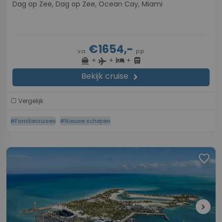
Dag op Zee, Dag op Zee, Ocean Cay, Miami
€1654,-
v.a.
p.p.
+
+
+
directions_boat
hotel
directions_bus
flight
Bekijk cruise
chevron_right
Vergelijk
#Familiecruises
#Nieuwe schepen
favorite
chevron_right