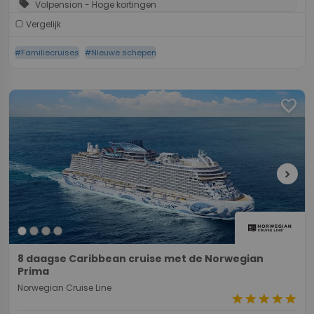
sell
Volpension - Hoge kortingen
Vergelijk
#Familiecruises
#Nieuwe schepen
favorite
chevron_right
8 daagse Caribbean cruise met de Norwegian
Prima
Norwegian Cruise Line
star
star
star
star
star