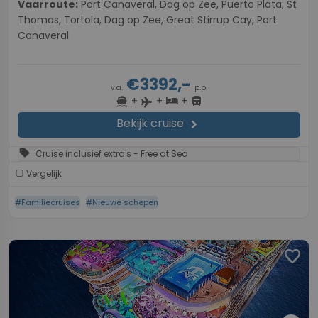
Vaarroute:
Port Canaveral, Dag op Zee, Puerto Plata, St
Thomas, Tortola, Dag op Zee, Great Stirrup Cay, Port
Canaveral
€3392,-
v.a.
p.p.
+
+
+
directions_boat
hotel
directions_bus
flight
Bekijk cruise
chevron_right
sell
Cruise inclusief extra's - Free at Sea
Vergelijk
#Familiecruises
#Nieuwe schepen
favorite