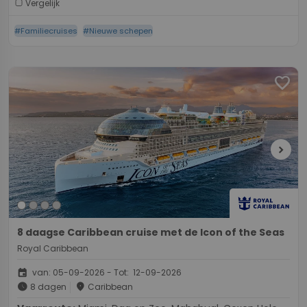
Vergelijk
#Familiecruises
#Nieuwe schepen
favorite
chevron_right
8 daagse Caribbean cruise met de Icon of the Seas
Royal Caribbean
event
van: 05-09-2026 - Tot: 12-09-2026
schedule
place
8 dagen
Caribbean