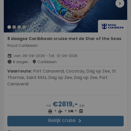
chevron_right
8 daagse Caribbean cruise met de Star of the Seas
Royal Caribbean
event
van: 06-09-2026 - Tot: 13-09-2026
schedule
place
8 dagen
Caribbean
Vaarroute:
Port Canaveral, Cococay, Dag op Zee, St
Thomas, Saint Kitts, Dag op Zee, Dag op Zee, Port
Canaveral
€2819,-
v.a.
p.p.
+
+
+
directions_boat
hotel
directions_bus
flight
Bekijk cruise
chevron_right