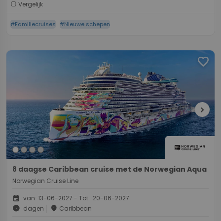
Vergelijk
#Familiecruises
#Nieuwe schepen
favorite
chevron_right
8 daagse Caribbean cruise met de Norwegian Aqua
Norwegian Cruise Line
event
van: 13-06-2027 - Tot: 20-06-2027
schedule
place
dagen
Caribbean