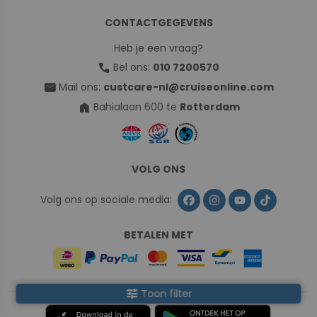
CONTACTGEGEVENS
Heb je een vraag?
call
Bel ons:
010 7200570
mail
Mail ons:
custcare-nl@cruiseonline.com
home
Bahialaan 600 te
Rotterdam
VOLG ONS
Volg ons op sociale media:
BETALEN MET
tune
Toon filter