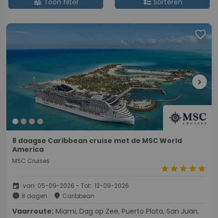
tune
format_line_spacing
Toon filter
Sorteren
favorite
chevron_right
8 daagse Caribbean cruise met de MSC World
America
MSC Cruises
star
star
star
star
star
event
van: 05-09-2026 - Tot: 12-09-2026
schedule
place
8 dagen
Caribbean
Vaarroute:
Miami, Dag op Zee, Puerto Plata, San Juan,