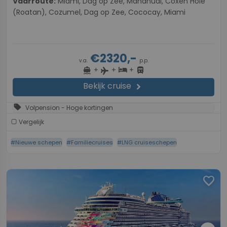
Vaarroute:
Miami, Dag op Zee, Mahahual, Coxen Hole
(Roatan), Cozumel, Dag op Zee, Cococay, Miami
€2320,-
v.a.
p.p.
+
+
+
directions_boat
hotel
directions_bus
flight
Bekijk cruise
chevron_right
sell
Volpension - Hoge kortingen
Vergelijk
#Nieuwe schepen
#Familiecruises
#LNG cruiseschepen
favorite