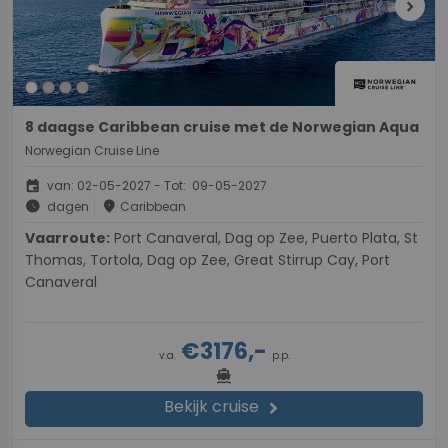
chevron_right
8 daagse Caribbean cruise met de Norwegian Aqua
Norwegian Cruise Line
event
van: 02-05-2027 - Tot: 09-05-2027
schedule
place
dagen
Caribbean
Vaarroute:
Port Canaveral, Dag op Zee, Puerto Plata, St
Thomas, Tortola, Dag op Zee, Great Stirrup Cay, Port
Canaveral
€3176,-
v.a.
p.p.
directions_boat
Bekijk cruise
chevron_right