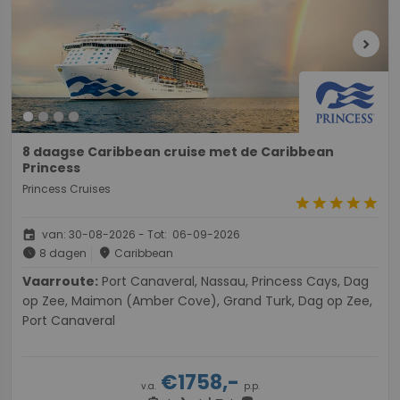
chevron_right
8 daagse Caribbean cruise met de Caribbean
Princess
Princess Cruises
star
star
star
star
star
event
van: 30-08-2026 - Tot: 06-09-2026
schedule
place
8 dagen
Caribbean
Vaarroute:
Port Canaveral, Nassau, Princess Cays, Dag
op Zee, Maimon (Amber Cove), Grand Turk, Dag op Zee,
Port Canaveral
€1758,-
v.a.
p.p.