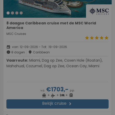
8 daagse Caribbean cruise met de MSC World
America
MSC Cruises
star
star
star
star
star
event
van: 12-09-2026 - Tot: 19-09-2026
schedule
place
8 dagen
Caribbean
Vaarroute:
Miami, Dag op Zee, Coxen Hole (Roatan),
Mahahual, Cozumel, Dag op Zee, Ocean Cay, Miami
€1703,-
v.a.
p.p.
+
+
+
directions_boat
hotel
directions_bus
flight
Bekijk cruise
chevron_right