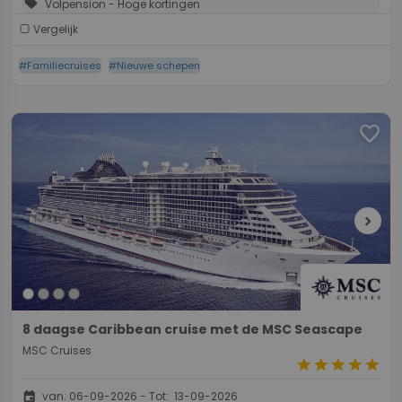
sell
Volpension - Hoge kortingen
Vergelijk
#Familiecruises
#Nieuwe schepen
favorite
chevron_right
8 daagse Caribbean cruise met de MSC Seascape
MSC Cruises
star
star
star
star
star
event
van: 06-09-2026 - Tot: 13-09-2026