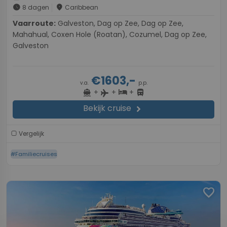
schedule
place
8 dagen
Caribbean
Vaarroute:
Galveston, Dag op Zee, Dag op Zee,
Mahahual, Coxen Hole (Roatan), Cozumel, Dag op Zee,
Galveston
€1603,-
v.a.
p.p.
+
+
+
directions_boat
hotel
directions_bus
flight
Bekijk cruise
chevron_right
Vergelijk
#Familiecruises
favorite