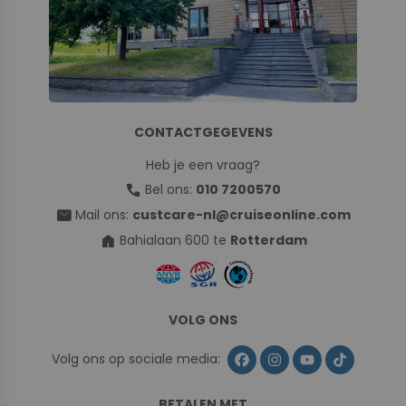
CONTACTGEGEVENS
Heb je een vraag?
call
Bel ons:
010 7200570
mail
Mail ons:
custcare-nl@cruiseonline.com
home
Bahialaan 600 te
Rotterdam
VOLG ONS
Volg ons op sociale media:
BETALEN MET