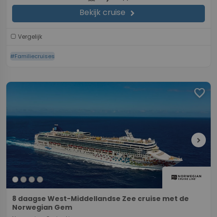
Bekijk cruise
chevron_right
Vergelijk
#Familiecruises
favorite
chevron_right
8 daagse West-Middellandse Zee cruise met de
Norwegian Gem