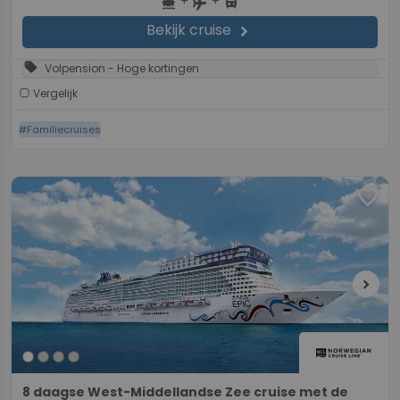
+
+
directions_boat
directions_bus
flight
Bekijk cruise
chevron_right
sell
Volpension - Hoge kortingen
Vergelijk
#Familiecruises
favorite
chevron_right
8 daagse West-Middellandse Zee cruise met de