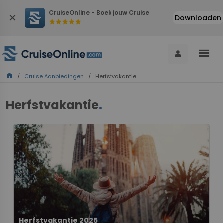
CruiseOnline - Boek jouw Cruise
close
Downloaden
star
star
star
star
star
menu
person
home
/
Cruise Aanbiedingen
/ Herfstvakantie
Herfstvakantie
.
Herfstvakantie 2025