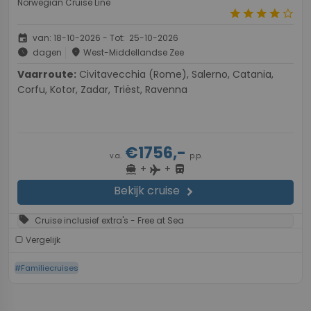
Norwegian Cruise Line
star
star
star
star
star_border
event
van: 18-10-2026 - Tot: 25-10-2026
schedule
place
dagen
West-Middellandse Zee
Vaarroute:
Civitavecchia (Rome), Salerno, Catania,
Corfu, Kotor, Zadar, Triëst, Ravenna
€1756,-
v.a.
p.p.
+
+
directions_boat
directions_bus
flight
Bekijk cruise
chevron_right
sell
Cruise inclusief extra's - Free at Sea
Vergelijk
#Familiecruises