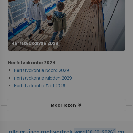
Herfstvakantie 2029
Herfstvakantie 2029
Herfstvakantie Noord 2029
Herfstvakantie Midden 2029
Herfstvakantie Zuid 2029
keyboard_double_arrow_down
Meer lezen
alle cruises met vertrek
en
close
vanaf 10-10-2026