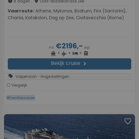
schedule
place
8 dagen
Oost-Middellandse Zee
Vaarroute:
Athene, Mykonos, Bodrum, Fira (Santorini),
Chania, Katakolon, Dag op Zee, Civitavecchia (Rome)
€2196,-
v.a.
p.p.
+
+
+
directions_boat
hotel
directions_bus
flight
Bekijk cruise
chevron_right
sell
Volpension - Hoge kortingen
Vergelijk
#Familiecruises
favorite