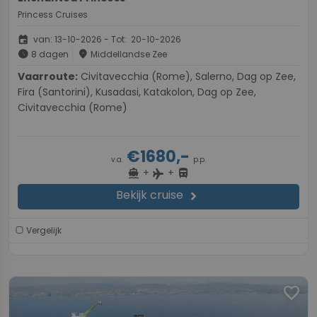
Princess Cruises
event
van: 13-10-2026 - Tot: 20-10-2026
schedule
place
8 dagen
Middellandse Zee
Vaarroute:
Civitavecchia (Rome), Salerno, Dag op Zee,
Fira (Santorini), Kusadasi, Katakolon, Dag op Zee,
Civitavecchia (Rome)
€1680,-
v.a.
p.p.
+
+
directions_boat
directions_bus
flight
Bekijk cruise
chevron_right
Vergelijk
favorite