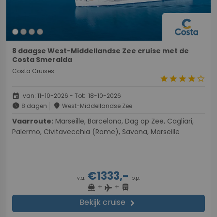
8 daagse West-Middellandse Zee cruise met de
Costa Smeralda
Costa Cruises
star
star
star
star
star_border
event
van: 11-10-2026 - Tot: 18-10-2026
schedule
place
8 dagen
West-Middellandse Zee
Vaarroute:
Marseille, Barcelona, Dag op Zee, Cagliari,
Palermo, Civitavecchia (Rome), Savona, Marseille
€1333,-
v.a.
p.p.
+
+
directions_boat
directions_bus
flight
Bekijk cruise
chevron_right