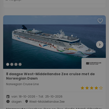
favorite
chevron_right
8 daagse West-Middellandse Zee cruise met de
Norwegian Dawn
Norwegian Cruise Line
star
star
star
star
star_border
event
van: 18-10-2026 - Tot: 25-10-2026
schedule
place
dagen
West-Middellandse Zee