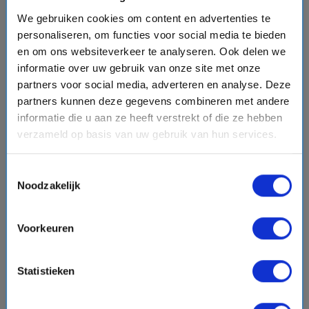
We gebruiken cookies om content en advertenties te
favorite
personaliseren, om functies voor social media te bieden
en om ons websiteverkeer te analyseren. Ook delen we
informatie over uw gebruik van onze site met onze
partners voor social media, adverteren en analyse. Deze
chevron_right
partners kunnen deze gegevens combineren met andere
informatie die u aan ze heeft verstrekt of die ze hebben
verzameld op basis van uw gebruik van hun services.
Toestemmingsselectie
8 daagse West-Middellandse Zee cruise met de
Noodzakelijk
Norwegian Dawn
Norwegian Cruise Line
star
star
star
star
star_border
Voorkeuren
event
van: 11-10-2026 - Tot: 18-10-2026
schedule
place
dagen
West-Middellandse Zee
Statistieken
Vaarroute:
Barcelona, Palma de Mallorca, Valencia,
Motril, Gibraltar, Cadiz, Portimao, Lissabon