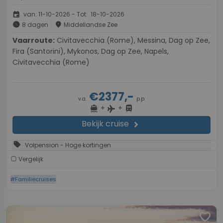
event
van: 11-10-2026 - Tot: 18-10-2026
schedule
place
8 dagen
Middellandse Zee
Vaarroute:
Civitavecchia (Rome), Messina, Dag op Zee,
Fira (Santorini), Mykonos, Dag op Zee, Napels,
Civitavecchia (Rome)
€2377,-
v.a.
p.p.
+
+
directions_boat
directions_bus
flight
Bekijk cruise
chevron_right
sell
Volpension - Hoge kortingen
Vergelijk
#Familiecruises
favorite