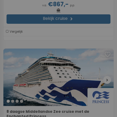
€867,-
v.a.
p.p.
directions_boat
Bekijk cruise
chevron_right
Vergelijk
favorite
chevron_right
8 daagse Middellandse Zee cruise met de
Enchanted Princess