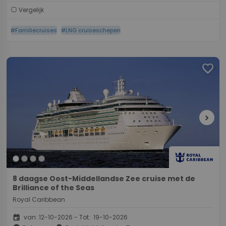
Vergelijk
#Familiecruises
#LNG cruiseschepen
favorite
chevron_right
8 daagse Oost-Middellandse Zee cruise met de
Brilliance of the Seas
Royal Caribbean
event
van: 12-10-2026 - Tot: 19-10-2026