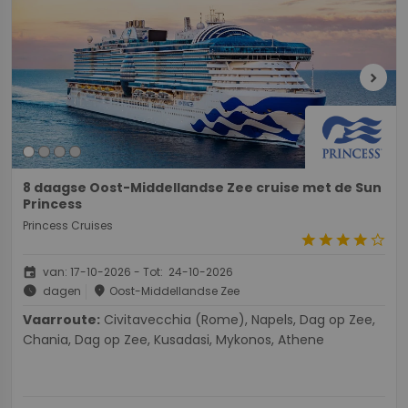
chevron_right
8 daagse Oost-Middellandse Zee cruise met de Sun
Princess
Princess Cruises
star
star
star
star
star_border
event
van: 17-10-2026 - Tot: 24-10-2026
schedule
place
dagen
Oost-Middellandse Zee
Vaarroute:
Civitavecchia (Rome), Napels, Dag op Zee,
Chania, Dag op Zee, Kusadasi, Mykonos, Athene