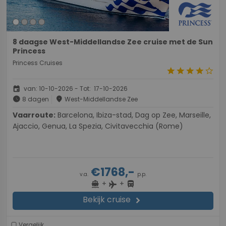
8 daagse West-Middellandse Zee cruise met de Sun
Princess
Princess Cruises
star
star
star
star
star_border
event
van: 10-10-2026 - Tot: 17-10-2026
schedule
place
8 dagen
West-Middellandse Zee
Vaarroute:
Barcelona, Ibiza-stad, Dag op Zee, Marseille,
Ajaccio, Genua, La Spezia, Civitavecchia (Rome)
€1768,-
v.a.
p.p.
+
+
directions_boat
directions_bus
flight
Bekijk cruise
chevron_right
Vergelijk