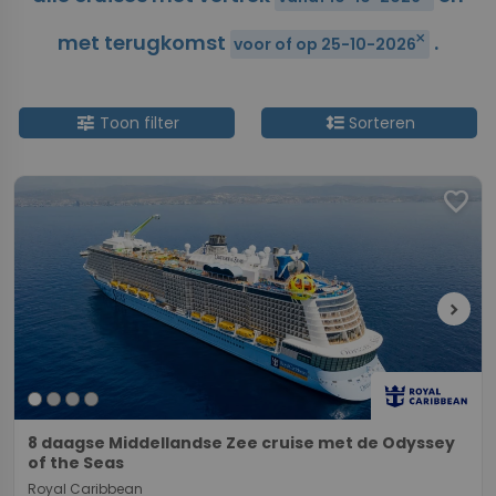
met terugkomst
.
close
voor of op 25-10-2026
tune
format_line_spacing
Toon filter
Sorteren
favorite
chevron_right
8 daagse Middellandse Zee cruise met de Odyssey
of the Seas
Royal Caribbean