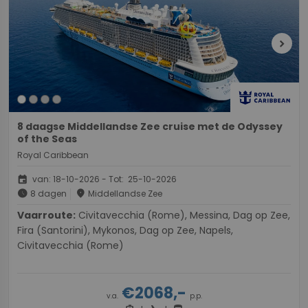
chevron_right
8 daagse Middellandse Zee cruise met de Odyssey
of the Seas
Royal Caribbean
event
van: 18-10-2026 - Tot: 25-10-2026
schedule
place
8 dagen
Middellandse Zee
Vaarroute:
Civitavecchia (Rome), Messina, Dag op Zee,
Fira (Santorini), Mykonos, Dag op Zee, Napels,
Civitavecchia (Rome)
€2068,-
v.a.
p.p.