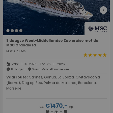
chevron_right
8 daagse West-Middellandse Zee cruise met de
MSC Grandiosa
MSC Cruises
star
star
star
star
star
event
van: 18-10-2026 - Tot: 25-10-2026
schedule
place
8 dagen
West-Middellandse Zee
Vaarroute:
Cannes, Genua, La Spezia, Civitavecchia
(Rome), Dag op Zee, Palma de Mallorca, Barcelona,
Marseille
€1470,-
v.a.
p.p.
+
+
directions_boat
directions_bus
flight