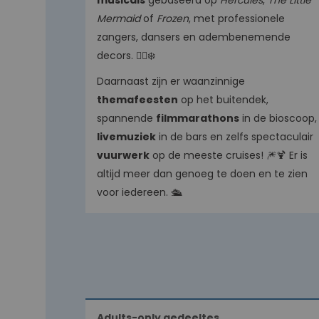
musicals
gebaseerd op
Hercules
,
The Little
Mermaid
of
Frozen
, met professionele
zangers, dansers en adembenemende
decors. 🧜‍♀️❄️
Daarnaast zijn er waanzinnige
themafeesten
op het buitendek,
spannende
filmmarathons
in de bioscoop,
livemuziek
in de bars en zelfs spectaculair
vuurwerk
op de meeste cruises! 🎆🍹 Er is
altijd meer dan genoeg te doen en te zien
voor iedereen. 🛳️
Adults-only gedeeltes