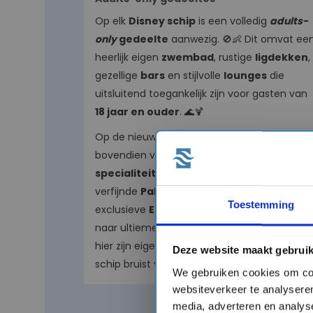
Op elk
Disney schip
is een volledig
adults-
only
gedeelte
aanwezig. 🚫👶 Dit omvat ee
heerlijk eigen
zwembad
, rustige
ligdekken
,
gezellige
bars
en stijlvolle
lounges
die
uitsluitend toegankelijk zijn voor gasten van
18 jaar en ouder
. 🌊🍹
Op de nieuwere schepen geniet je
bovendien van hoogwaardige
adults-only
specialiteitenrestaurants
, zoals het
verfijnde
Palo Steakhouse
en het zeer
Toestemming
exclusieve
Enchanté
. ✨🥩 Wie op zoek is
naar ultieme
rust en ontspanning
vindt
hier zijn eigen paradijs, terwijl de rest van het
Deze website maakt gebruik
schip bruist van de gezellige activiteiten. 🚢
We gebruiken cookies om con
websiteverkeer te analyseren
media, adverteren en analys