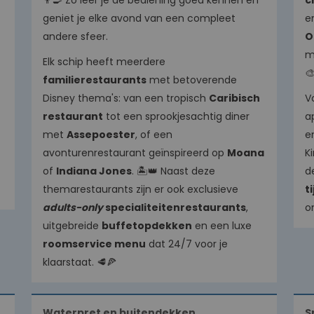
👨‍🍳 Zo leer je de bediening goed kennen en
c
geniet je elke avond van een compleet
e
andere sfeer.
O
m
Elk schip heeft meerdere
🎨
familierestaurants
met betoverende
Disney thema's: van een tropisch
Caribisch
Vo
restaurant
tot een sprookjesachtig diner
a
met
Assepoester
, of een
e
avonturenrestaurant geïnspireerd op
Moana
K
of
Indiana Jones
. 🏝️👑 Naast deze
d
themarestaurants zijn er ook exclusieve
t
adults-only
specialiteitenrestaurants
,
on
uitgebreide
buffetopdekken
en een luxe
roomservice menu
dat 24/7 voor je
klaarstaat. 🥩🍕
Waterpret en buitendekken
S