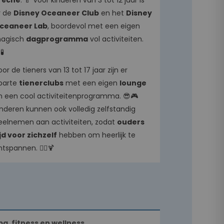
rèche
. 🍼 Voor kinderen van 3 tot 12 jaar is
r de
Disney Oceaneer Club
en het
Disney
ceaneer Lab
, boordevol met een eigen
agisch
dagprogramma
vol activiteiten.
🧪
or de tieners van 13 tot 17 jaar zijn er
parte
tienerclubs
met een eigen
lounge
n een cool activiteitenprogramma. 😎🎮
inderen kunnen ook volledig zelfstandig
eelnemen aan activiteiten, zodat
ouders
ijd voor zichzelf
hebben om heerlijk te
tspannen. 🧘‍♂️🍹
pa, fitness en wellness