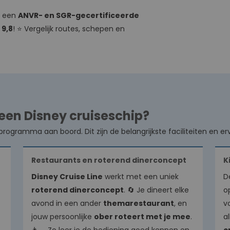
a een
ANVR- en SGR-gecertificeerde
n
9,8
! ⭐ Vergelijk routes, schepen en
een Disney cruiseschip?
rogramma aan boord. Dit zijn de belangrijkste faciliteiten en er
Restaurants en roterend dinerconcept
K
Disney Cruise Line
werkt met een uniek
D
roterend dinerconcept
. 🔄 Je dineert elke
o
avond in een ander
themarestaurant
, en
v
jouw persoonlijke
ober roteert met je mee
.
al