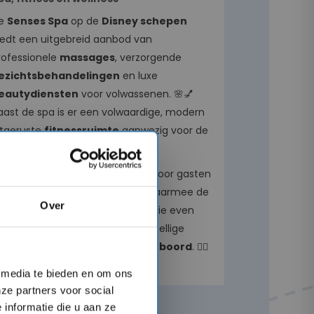
e
Senses Spa
op de
Disney schepen
iedt een uitgebreid aanbod van
rofessionele
massages
, verzorgende
ezichtsbehandelingen
en luxe
eautydiensten
voor volwassenen. 🌸💅
aast de spa is er een volwaardige, modern
itgeruste
fitnessruimte
aanwezig voor de
dige actie. 🏋️‍♂️💪
e spa is uitsluitend toegankelijk voor gasten
an
18 jaar en ouder
en vormt daarmee de
Over
ltieme, rustige
toevlucht
voor wie even
eerlijk wil ontsnappen aan de gezellige
rukte van het
familieleven aan boord
. 🧘‍♂️

l media te bieden en om ons
ze partners voor social
informatie die u aan ze