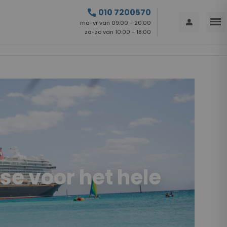
call
010 7200570
menu
person
ma-vr van 09:00 - 20:00
za-zo van 10:00 - 18:00
se voor het hele