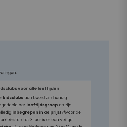
varingen.
idsclubs voor alle leeftijden
e
kidsclubs
aan boord zijn handig
pgedeeld per
leeftijdsgroep
en zijn
olledig
inbegrepen in de prijs
! 💰voor de
lerkleinsten tot 3 jaar is er een veilige