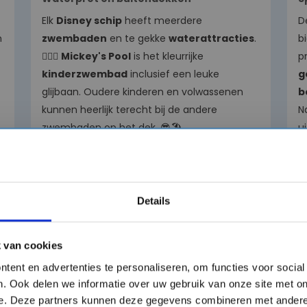
Elk
Disney schip
heeft meerdere
D
n
zwembaden
en te gekke
waterattracties
.
b
🏊‍♂️✨
Mickey's Pool
is het kleurrijke
p
kinderzwembad
inclusief een leuke
g
glijbaan.
Oudere kinderen en volwassenen
b
kunnen heerlijk terecht bij de andere
N
zwembaden op het dek.
😎🏖️
u
no
Op de nieuwere schepen is de
AquaMouse
de absolute publiekstrekker:
een
D
spectaculaire
waterglijbaan
met een
v
Details
parcours van maar liefst
760 meter lang
u
over het bovendek,
inclusief magische
h
show-elementen
,
lichteffecten en
d
 van cookies

speciale animaties!
🎢💦 Op de eerdere

tent en advertenties te personaliseren, om functies voor socia
schepen vind je het
Aqualab
,
een
. Ook delen we informatie over uw gebruik van onze site met on
interactieve
spetterspeeltuin
die perfect is
e. Deze partners kunnen deze gegevens combineren met andere 