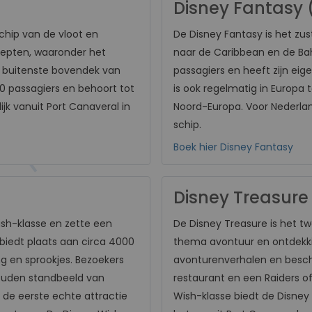
Disney Fantasy 
chip van de vloot en
De Disney Fantasy is het zu
cepten, waaronder het
naar de Caribbean en de Bah
t buitenste bovendek van
passagiers en heeft zijn ei
00 passagiers en behoort tot
is ook regelmatig in Europa
k vanuit Port Canaveral in
Noord-Europa. Voor Nederlan
schip.
Boek hier Disney Fantasy
Disney Treasure
ish-klasse en zette een
De Disney Treasure is het tw
 biedt plaats aan circa 4000
thema avontuur en ontdekkin
g en sprookjes. Bezoekers
avonturenverhalen en besch
ouden standbeeld van
restaurant en een Raiders of 
 de eerste echte attractie
Wish-klasse biedt de Disney