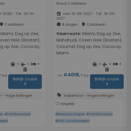
ean
Royal Caribbean
event
-2026 - Tot: 03-10-
van: 12-06-2027 - Tot: 19-06-
2027
place
schedule
place
Caribbean
8 dagen
Caribbean
g op Zee,
Vaarroute:
Miami, Dag op Zee,
oxen Hole (Roatan),
Mahahual, Coxen Hole (Roatan),
g op Zee, Cococay,
Cozumel, Dag op Zee, Cococay,
Miami
+
+
+
+
+
+
directions_boat
hotel
directions_boat
hotel
flight
flight
directions_bus
directions_bus
-
€4018,-
p.p.
v.a.
p.p.
Bekijk cruise
Bekijk cruise
chevron_right
chevron_right
sell
n - Hoge kortingen
Volpension - Hoge kortingen
Vergelijk
en
#Familiecruises
#Nieuwe schepen
#Familiecruises
hepen
#LNG cruiseschepen