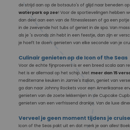
de strijd aan op de botsauto's of glijd naar beneden 
waterpark op zee
! Voor de sportievelingen hebben w
dan deel aan een van de fitnesslessen of ga een potje
in de zwevende hot tubs of geniet in de spa. Van ma
als je 's avonds zin hebt in een feestje, dan zijn er ver
je hoeft te doen: genieten van elke seconde van je cru
Culinair genieten op de Icon of the Seas
Voor de echte fijnproevers is er een breed scala aan r
het is er allemaal op het schip. Met
meer dan 15 vers
mediterrane keuken in Jamie's Italian, geniet van verse 
ga dan naar Johnny Rockets voor een Amerikaanse er
genieten van de zoete lekkernijen in de Cupcake Cupboa
genieten van een verfrissend drankje. Van de luxe dine
Verveel je geen moment tijdens je cruis
Icon of the Seas pakt uit en dat merk je aan alles! Boe