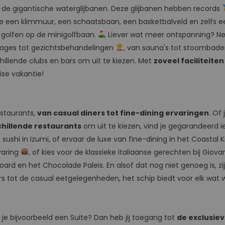
op de gigantische waterglijbanen. Deze glijbanen hebben records
e een klimmuur, een schaatsbaan, een basketbalveld en zelfs ee
 golfen op de minigolfbaan.
Liever wat meer ontspanning? N
ssages tot gezichtsbehandelingen
, van sauna's tot stoombaden
schillende clubs en bars om uit te kiezen. Met
zoveel faciliteite
ise vakantie!
estaurants,
van casual diners tot fine-dining ervaringen
. Of
chillende restaurants
om uit te kiezen, vind je gegarandeerd ie
sushi in Izumi, of ervaar de luxe van fine-dining in het Coastal Ki
varing
, of kies voor de klassieke Italiaanse gerechten bij Giovan
rd en het Chocolade Paleis. En alsof dat nog niet genoeg is, zij
rs tot de casual eetgelegenheden, het schip biedt voor elk wat w
e
k je bijvoorbeeld een Suite? Dan heb jij toegang tot
de exclusie