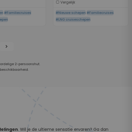
Vergelijk
en
#Familiecruises
#Nieuwe schepen
#Familiecruises
hepen
#LNG cruiseschepen
chevron_right
oordelige 2-persoonshut.
 beschikbaarheid.
delingen
. Wil je de ultieme sensatie ervaren? Ga dan