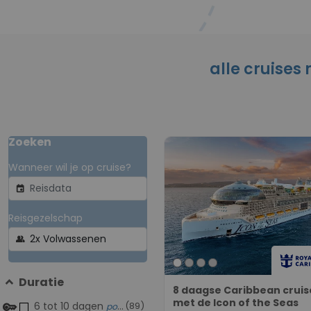
alle cruises
Zoeken
Wanneer wil je op cruise?
event
Reisgezelschap
group
Duratie
8 daagse Caribbean cruis
met de Icon of the Seas
6 tot 10 dagen
(89)
populair