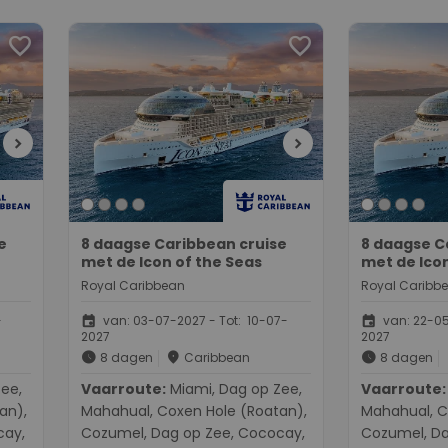
favorite
favorite
chevron_right
chevron_right
e
8 daagse Caribbean cruise
8 daagse C
met de Icon of the Seas
met de Icon
Royal Caribbean
Royal Caribb
event
event
-
van: 03-07-2027 - Tot: 10-07-
van: 22-05
2027
2027
schedule
place
schedule
8 dagen
Caribbean
8 dagen
Vaarroute:
Miami, Dag op Zee,
Vaarroute:
Miami, Da
an),
Mahahual, Coxen Hole (Roatan),
Mahahual, C
cay,
Cozumel, Dag op Zee, Cococay,
Cozumel, Da