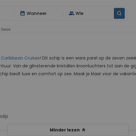
date_range
group
Wanneer
Wie
e Seas
 Caribbean Cruises
! Dit schip is een ware parel op de zeven zee
vontuur. Van de glinsterende kristallen kroonluchters tot aan 
 schip biedt luxe en comfort op zee. Maak je klaar voor de vakanti
dijs
keyboard_double_arrow_up
Minder lezen