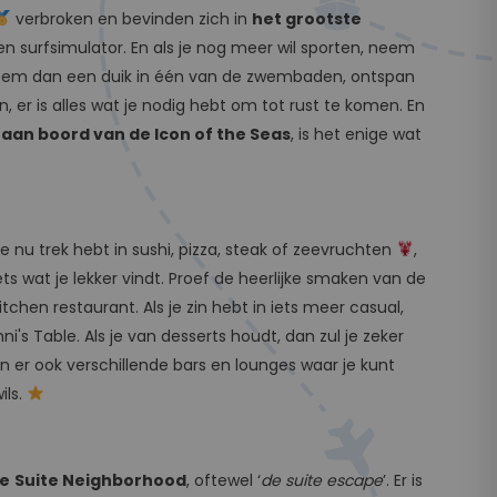
verbroken en bevinden zich in
het grootste
n surfsimulator. En als je nog meer wil sporten, neem
eem dan een duik in één van de zwembaden, ontspan
, er is alles wat je nodig hebt om tot rust te komen. En
n aan boord van de Icon of the Seas
, is het enige wat
 je nu trek hebt in sushi, pizza, steak of zeevruchten
,
ts wat je lekker vindt. Proef de heerlijke smaken van de
tchen restaurant. Als je zin hebt in iets meer casual,
ni's Table. Als je van desserts houdt, dan zul je zeker
n er ook verschillende bars en lounges waar je kunt
ils.
ve
Suite Neighborhood
, oftewel ‘
de suite escape
’. Er is