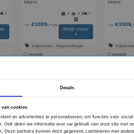
Miami
Miami
+
+
+
+
otel
directions_boat
hotel
flight
directions_bus
€3306,-
€3309,
v.a.
p.p.
v.a.
ise
Bekijk cruise
chevron_right
sell
sell
Volpension - Hoge kortingen
Volpensio
Vergelijk
Vergelijk
#Nieuwe schepen
#Familiecruises
#Nieuwe schep
#LNG cruiseschepen
#LNG cruisesc
Details
favorite
favorite
 van cookies
tent en advertenties te personaliseren, om functies voor socia
. Ook delen we informatie over uw gebruik van onze site met on
chevron_right
chevron_right
e. Deze partners kunnen deze gegevens combineren met andere 