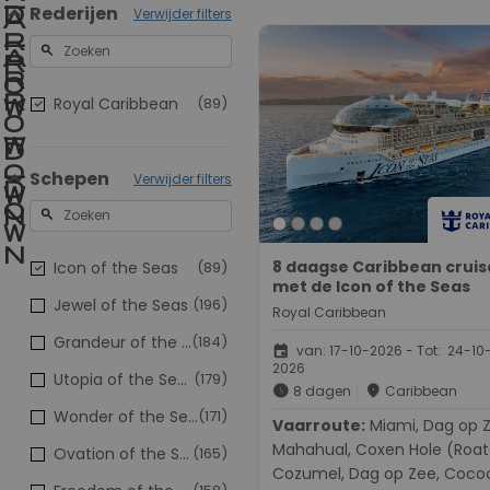
Rederijen
Verwijder filters
search
Royal Caribbean
(89)
Schepen
Verwijder filters
search
8 daagse Caribbean cruis
Icon of the Seas
(89)
met de Icon of the Seas
Jewel of the Seas
(196)
Royal Caribbean
Grandeur of the Seas
(184)
event
van: 17-10-2026 - Tot: 24-10
2026
Utopia of the Seas
(179)
schedule
place
8 dagen
Caribbean
Wonder of the Seas
(171)
Vaarroute:
Miami, Dag op Zee,
Mahahual, Coxen Hole (Roat
Ovation of the Seas
(165)
Cozumel, Dag op Zee, Coco