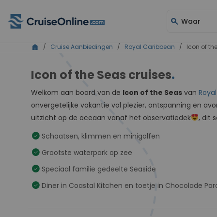
search
Waar
home
/
Cruise Aanbiedingen
/
Royal Caribbean
/ Icon of th
Icon of the Seas cruises
.
Welkom aan boord van de
Icon of the Seas
van
Royal
onvergetelijke vakantie vol plezier, ontspanning en a
uitzicht op de oceaan vanaf het observatiedek
, dit
check_circle
Schaatsen, klimmen en minigolfen
check_circle
Grootste waterpark op zee
check_circle
Speciaal familie gedeelte Seaside
check_circle
Diner in Coastal Kitchen en toetje in Chocolade Para