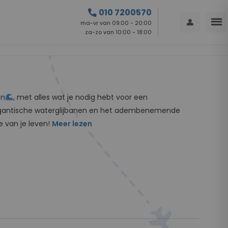
call
010 7200570
menu
person
ma-vr van 09:00 - 20:00
za-zo van 10:00 - 18:00
ën
, met alles wat je nodig hebt voor een
de gigantische waterglijbanen en het adembenemende
e van je leven!
Meer lezen