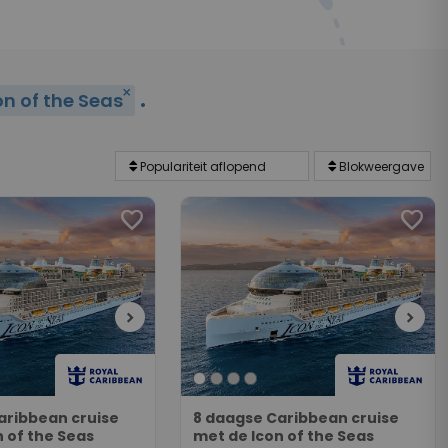
.
close
on of the Seas
favorite
favorite
chevron_right
chevron_right
aribbean cruise
8 daagse Caribbean cruise
 of the Seas
met de Icon of the Seas