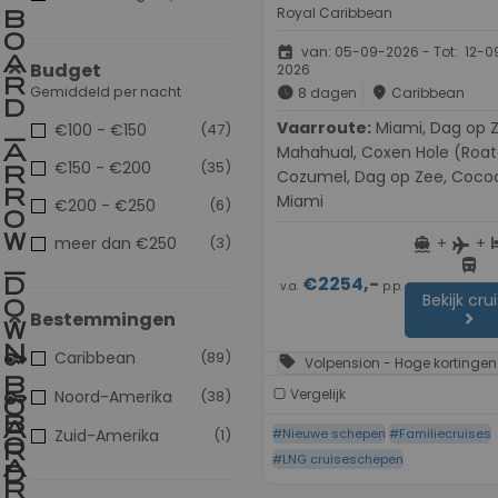
Royal Caribbean
event
van: 05-09-2026 - Tot: 12-0
Budget
2026
Gemiddeld per nacht
schedule
place
8 dagen
Caribbean
Vaarroute:
Miami, Dag op Zee,
€100 - €150
(47)
Mahahual, Coxen Hole (Roat
€150 - €200
(35)
Cozumel, Dag op Zee, Coco
Miami
€200 - €250
(6)
meer dan €250
(3)
+
+
directions_boat
h
flight
directions_bus
€2254,-
v.a.
p.p.
Bekijk cru
Bestemmingen
chevron_right
Caribbean
(89)
sell
Volpension - Hoge kortingen
Vergelijk
Noord-Amerika
(38)
Zuid-Amerika
(1)
#Nieuwe schepen
#Familiecruises
#LNG cruiseschepen