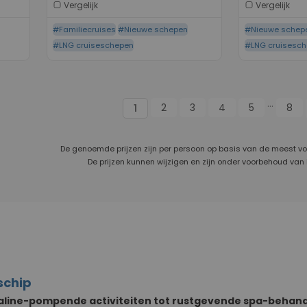
Vergelijk
Vergelijk
#Familiecruises
#Nieuwe schepen
#Nieuwe schep
#LNG cruiseschepen
#LNG cruisesc
...
2
3
4
5
8
1
De genoemde prijzen zijn per persoon op basis van de meest v
De prijzen kunnen wijzigen en zijn onder voorbehoud van
 schip
line-pompende activiteiten tot rustgevende spa-behan