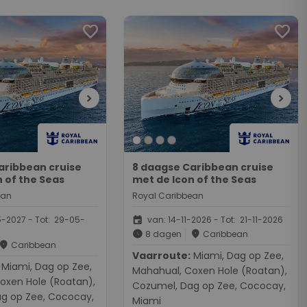
favorite
favorite
chevron_right
chevron_right
aribbean cruise
8 daagse Caribbean cruise
 of the Seas
met de Icon of the Seas
ean
Royal Caribbean
event
-2027 - Tot: 29-05-
van: 14-11-2026 - Tot: 21-11-2026
schedule
place
8 dagen
Caribbean
place
Caribbean
Vaarroute:
Miami, Dag op Zee,
g op Zee,
Mahahual, Coxen Hole (Roatan),
oxen Hole (Roatan),
Cozumel, Dag op Zee, Cococay,
g op Zee, Cococay,
Miami