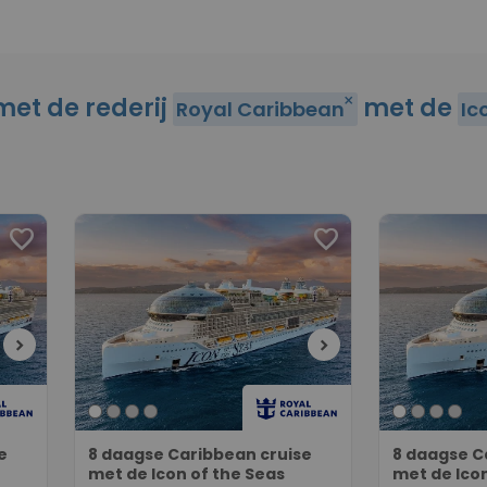
 met de rederij
met de
close
Royal Caribbean
Ic
favorite
favorite
chevron_right
chevron_right
e
8 daagse Caribbean cruise
8 daagse C
met de Icon of the Seas
met de Icon