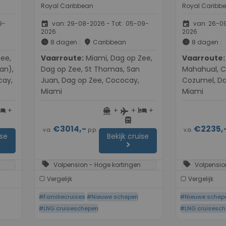
Royal Caribbean
Royal Caribb
event
event
9-
van: 29-08-2026 - Tot: 05-09-
van: 26-09
2026
2026
schedule
place
schedule
8 dagen
Caribbean
8 dagen
Vaarroute:
Miami, Dag op Zee,
Vaarroute:
Miami, Da
an),
Dag op Zee, St Thomas, San
Mahahual, C
cay,
Juan, Dag op Zee, Cococay,
Cozumel, Da
Miami
Miami
+
+
+
+
otel
directions_boat
hotel
flight
directions_bus
€3014,-
€2235,
v.a.
p.p.
v.a.
ise
Bekijk cruise
chevron_right
sell
sell
Volpension - Hoge kortingen
Volpensio
Vergelijk
Vergelijk
#Familiecruises
#Nieuwe schepen
#Nieuwe schep
#LNG cruiseschepen
#LNG cruisesc