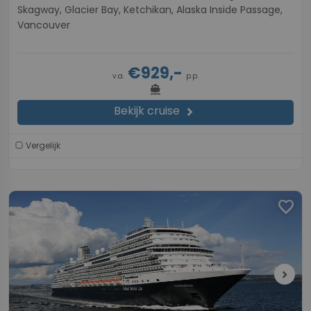
Skagway, Glacier Bay, Ketchikan, Alaska Inside Passage,
Vancouver
€929,-
v.a.
p.p.
directions_boat
Bekijk cruise
chevron_right
Vergelijk
favorite
chevron_right