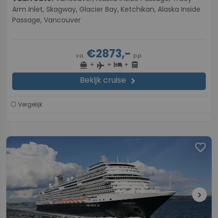
Arm Inlet, Skagway, Glacier Bay, Ketchikan, Alaska Inside
Passage, Vancouver
€2873,-
v.a.
p.p.
+
+
+
directions_boat
hotel
directions_bus
flight
Bekijk cruise
chevron_right
Vergelijk
favorite
chevron_right