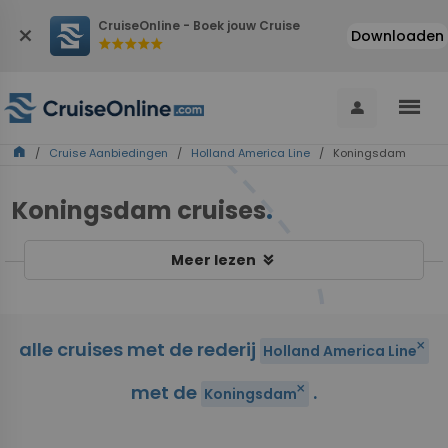
CruiseOnline - Boek jouw Cruise
close
Downloaden
star
star
star
star
star
menu
person
home
/
Cruise Aanbiedingen
/
Holland America Line
/ Koningsdam
Koningsdam cruises
.
keyboard_double_arrow_down
Meer lezen
alle cruises met de rederij
close
Holland America Line
met de
.
close
Koningsdam