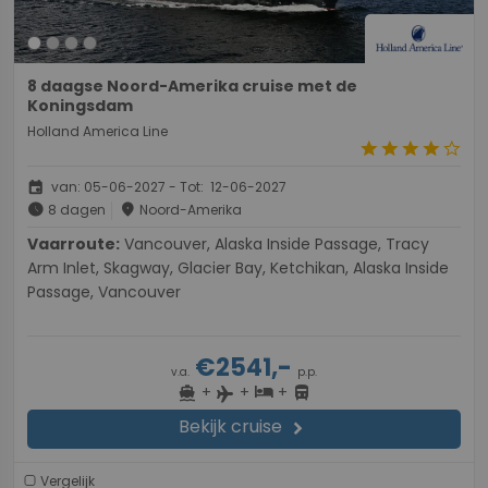
8 daagse Noord-Amerika cruise met de
Koningsdam
Holland America Line
star
star
star
star
star_border
event
van: 05-06-2027 - Tot: 12-06-2027
schedule
place
8 dagen
Noord-Amerika
Vaarroute:
Vancouver, Alaska Inside Passage, Tracy
Arm Inlet, Skagway, Glacier Bay, Ketchikan, Alaska Inside
Passage, Vancouver
€2541,-
v.a.
p.p.
+
+
+
directions_boat
hotel
directions_bus
flight
Bekijk cruise
chevron_right
Vergelijk