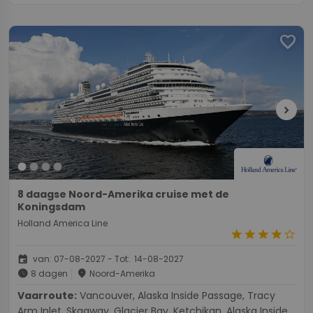
favorite
chevron_right
8 daagse Noord-Amerika cruise met de
Koningsdam
Holland America Line
star
star
star
star
star_border
event
van: 07-08-2027 - Tot: 14-08-2027
schedule
place
8 dagen
Noord-Amerika
Vaarroute:
Vancouver, Alaska Inside Passage, Tracy
Arm Inlet, Skagway, Glacier Bay, Ketchikan, Alaska Inside