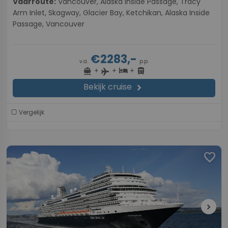
Vaarroute:
Vancouver, Alaska Inside Passage, Tracy
Arm Inlet, Skagway, Glacier Bay, Ketchikan, Alaska Inside
Passage, Vancouver
€2283,-
v.a.
p.p.
+
+
+
directions_boat
hotel
directions_bus
flight
Bekijk cruise
chevron_right
Vergelijk
favorite
chevron_right