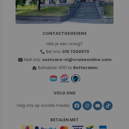
CONTACTGEGEVENS
Heb je een vraag?
call
Bel ons:
010 7200570
mail
Mail ons:
custcare-nl@cruiseonline.com
home
Bahialaan 600 te
Rotterdam
VOLG ONS
Volg ons op sociale media:
BETALEN MET