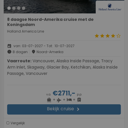
8 daagse Noord-Amerika cruise met de
Koningsdam
Holland America Line
star
star
star
star
star_border
event
van: 03-07-2027 - Tot: 10-07-2027
schedule
place
8 dagen
Noord-Amerika
Vaarroute:
Vancouver, Alaska Inside Passage, Tracy
Arm Inlet, Skagway, Glacier Bay, Ketchikan, Alaska Inside
Passage, Vancouver
€2711,-
v.a.
p.p.
+
+
+
directions_boat
hotel
directions_bus
flight
Bekijk cruise
chevron_right
Vergelijk