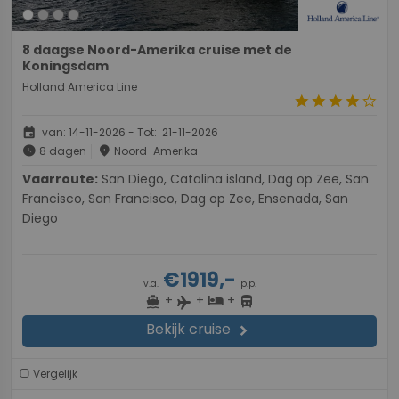
8 daagse Noord-Amerika cruise met de
Koningsdam
Holland America Line
star
star
star
star
star_border
event
van: 14-11-2026 - Tot: 21-11-2026
schedule
place
8 dagen
Noord-Amerika
Vaarroute:
San Diego, Catalina island, Dag op Zee, San
Francisco, San Francisco, Dag op Zee, Ensenada, San
Diego
€1919,-
v.a.
p.p.
+
+
+
directions_boat
hotel
directions_bus
flight
Bekijk cruise
chevron_right
Vergelijk