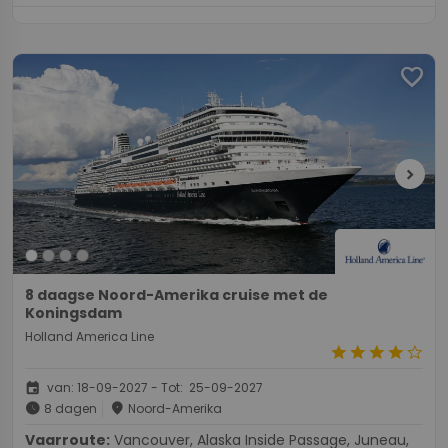
favorite
chevron_right
8 daagse Noord-Amerika cruise met de
Koningsdam
Holland America Line
star
star
star
star
star_border
event
van: 18-09-2027 - Tot: 25-09-2027
schedule
place
8 dagen
Noord-Amerika
Vaarroute:
Vancouver, Alaska Inside Passage, Juneau,