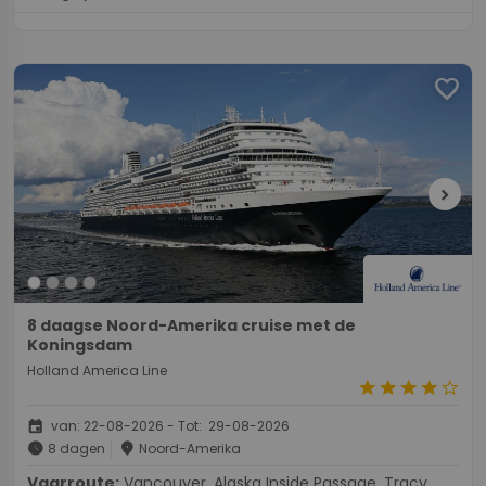
favorite
chevron_right
8 daagse Noord-Amerika cruise met de
Koningsdam
Holland America Line
star
star
star
star
star_border
event
van: 22-08-2026 - Tot: 29-08-2026
schedule
place
8 dagen
Noord-Amerika
Vaarroute:
Vancouver, Alaska Inside Passage, Tracy