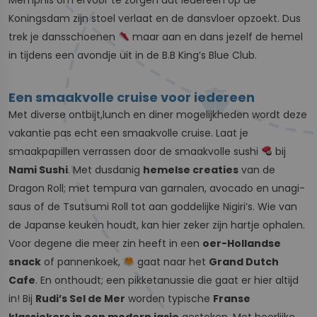
Koningsdam zijn stoel verlaat en de dansvloer opzoekt. Dus
trek je dansschoenen
maar aan en dans jezelf de hemel
in tijdens een avondje uit in de B.B King’s Blue Club.
Een smaakvolle cruise voor iedereen
Met diverse ontbijt,lunch en diner mogelijkheden wordt deze
vakantie pas echt een smaakvolle cruise. Laat je
smaakpapillen verrassen door de smaakvolle sushi
bij
Nami Sushi
. Met dusdanig
hemelse creaties
van de
Dragon Roll; met tempura van garnalen, avocado en unagi-
saus of de Tsutsumi Roll tot aan goddelijke Nigiri’s. Wie van
de Japanse keuken houdt, kan hier zeker zijn hartje ophalen.
Voor degene die meer zin heeft in een
oer-Hollandse
snack
of pannenkoek,
gaat naar het
Grand Dutch
Cafe
. En onthoudt; een pikketanussie die gaat er hier altijd
in! Bij
Rudi’s Sel de Mer
worden typische
Franse
klassiekers in een modern jasje
gestoken. Met heerlijke