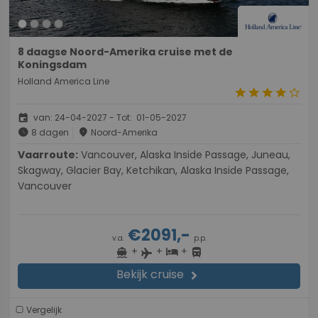
8 daagse Noord-Amerika cruise met de
Koningsdam
Holland America Line
star
star
star
star
star_border
event
van: 24-04-2027 - Tot: 01-05-2027
schedule
place
8 dagen
Noord-Amerika
Vaarroute:
Vancouver, Alaska Inside Passage, Juneau,
Skagway, Glacier Bay, Ketchikan, Alaska Inside Passage,
Vancouver
€2091,-
v.a.
p.p.
+
+
+
directions_boat
hotel
directions_bus
flight
Bekijk cruise
chevron_right
Vergelijk