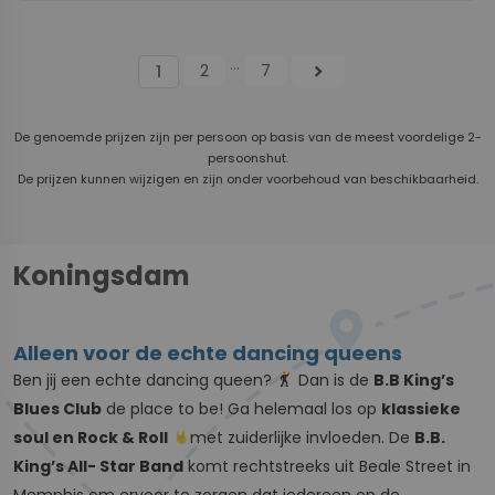
...
2
7
chevron_right
1
De genoemde prijzen zijn per persoon op basis van de meest voordelige 2-
persoonshut.
De prijzen kunnen wijzigen en zijn onder voorbehoud van beschikbaarheid.
Koningsdam
Alleen voor de echte dancing queens
Ben jij een echte dancing queen?
Dan is de
B.B King’s
Blues Club
de place to be! Ga helemaal los op
klassieke
soul en Rock & Roll
met zuiderlijke invloeden. De
B.B.
King’s All- Star Band
komt rechtstreeks uit Beale Street in
Memphis om ervoor te zorgen dat iedereen op de