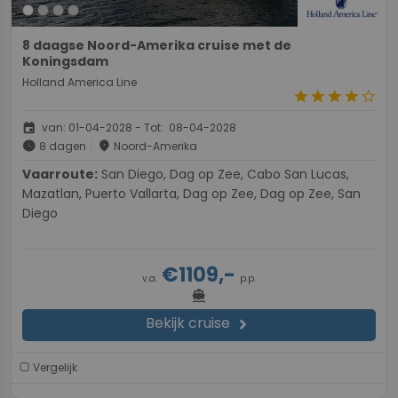
8 daagse Noord-Amerika cruise met de
Koningsdam
Holland America Line
star
star
star
star
star_border
event
van: 01-04-2028 - Tot: 08-04-2028
schedule
place
8 dagen
Noord-Amerika
Vaarroute:
San Diego, Dag op Zee, Cabo San Lucas,
Mazatlan, Puerto Vallarta, Dag op Zee, Dag op Zee, San
Diego
€1109,-
v.a.
p.p.
directions_boat
Bekijk cruise
chevron_right
Vergelijk