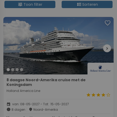
tune
format_line_spacing
Toon filter
Sorteren
favorite
chevron_right
8 daagse Noord-Amerika cruise met de
Koningsdam
Holland America Line
star
star
star
star
star_border
event
van: 08-05-2027 - Tot: 15-05-2027
schedule
place
8 dagen
Noord-Amerika