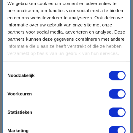
We gebruiken cookies om content en advertenties te
personaliseren, om functies voor social media te bieden
en om ons websiteverkeer te analyseren. Ook delen we
8 daagse Noord-Amerika cruise met de
Koningsdam
informatie over uw gebruik van onze site met onze
Holland America Line
partners voor social media, adverteren en analyse. Deze
star
star
star
star
star_border
partners kunnen deze gegevens combineren met andere
event
van: 25-09-2027 - Tot: 02-10-2027
informatie die u aan ze heeft verstrekt of die ze hebben
schedule
place
8 dagen
Noord-Amerika
verzameld op basis van uw gebruik van hun services.
Vaarroute:
Vancouver, Alaska Inside Passage, Juneau,
Skagway, Glacier Bay, Ketchikan, Alaska Inside Passage,
Toestemmingsselectie
Vancouver
Noodzakelijk
€929,-
Voorkeuren
v.a.
p.p.
directions_boat
Bekijk cruise
chevron_right
Statistieken
Vergelijk
Marketing