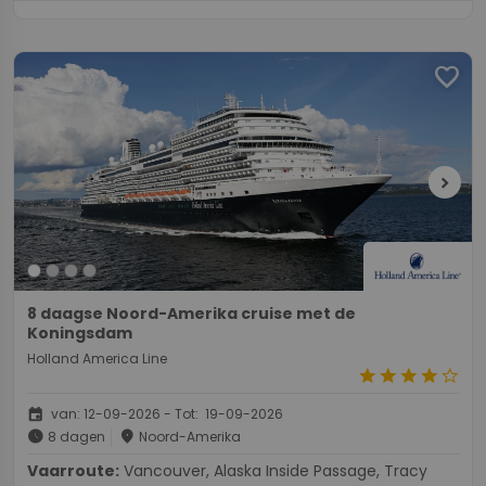
favorite
chevron_right
8 daagse Noord-Amerika cruise met de
Koningsdam
Holland America Line
star
star
star
star
star_border
event
van: 12-09-2026 - Tot: 19-09-2026
schedule
place
8 dagen
Noord-Amerika
Vaarroute:
Vancouver, Alaska Inside Passage, Tracy