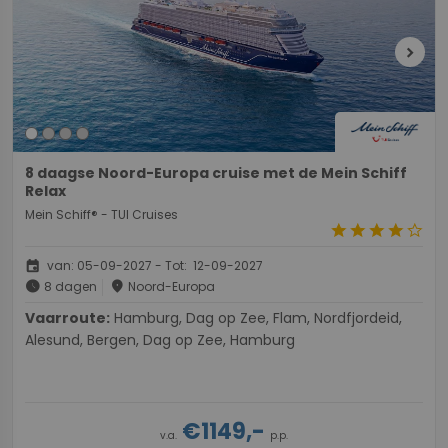
chevron_right
8 daagse Noord-Europa cruise met de Mein Schiff
Relax
Mein Schiff® - TUI Cruises
star
star
star
star
star_border
event
van: 05-09-2027 - Tot: 12-09-2027
schedule
place
8 dagen
Noord-Europa
Vaarroute:
Hamburg, Dag op Zee, Flam, Nordfjordeid,
Alesund, Bergen, Dag op Zee, Hamburg
€1149,-
v.a.
p.p.