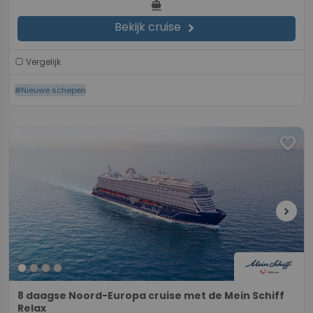
directions_boat
Bekijk cruise
chevron_right
Vergelijk
#Nieuwe schepen
favorite
chevron_right
8 daagse Noord-Europa cruise met de Mein Schiff
Relax