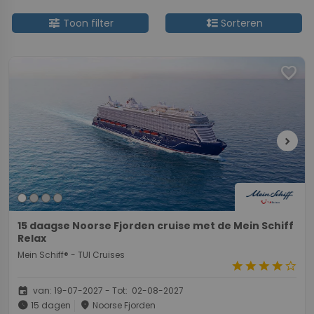
tune
format_line_spacing
Toon filter
Sorteren
favorite
chevron_right
15 daagse Noorse Fjorden cruise met de Mein Schiff
Relax
Mein Schiff® - TUI Cruises
star
star
star
star
star_border
event
van: 19-07-2027 - Tot: 02-08-2027
schedule
place
15 dagen
Noorse Fjorden