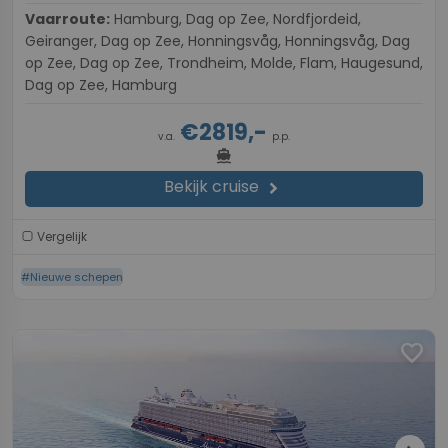
Vaarroute:
Hamburg, Dag op Zee, Nordfjordeid,
Geiranger, Dag op Zee, Honningsvåg, Honningsvåg, Dag
op Zee, Dag op Zee, Trondheim, Molde, Flam, Haugesund,
Dag op Zee, Hamburg
€2819,-
v.a.
p.p.
directions_boat
Bekijk cruise
chevron_right
Vergelijk
#Nieuwe schepen
favorite