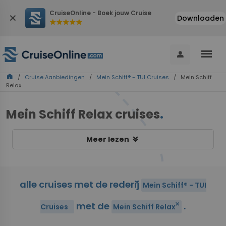
CruiseOnline - Boek jouw Cruise
close
Downloaden
star
star
star
star
star
menu
person
home
/
Cruise Aanbiedingen
/
Mein Schiff® - TUI Cruises
/ Mein Schiff
Relax
Mein Schiff Relax cruises
.
keyboard_double_arrow_down
Meer lezen
alle cruises met de rederij
close
Mein Schiff® - TUI
met de
.
close
Cruises
Mein Schiff Relax