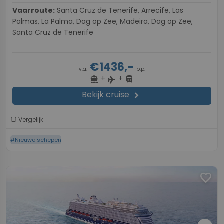
Vaarroute:
Santa Cruz de Tenerife, Arrecife, Las
Palmas, La Palma, Dag op Zee, Madeira, Dag op Zee,
Santa Cruz de Tenerife
€1436,-
v.a.
p.p.
+
+
directions_boat
directions_bus
flight
Bekijk cruise
chevron_right
Vergelijk
#Nieuwe schepen
favorite