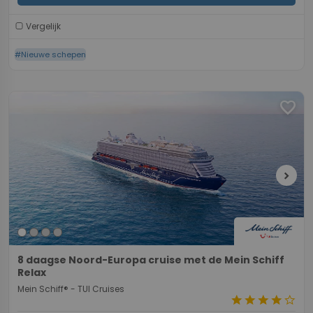
Vergelijk
#Nieuwe schepen
favorite
chevron_right
8 daagse Noord-Europa cruise met de Mein Schiff
Relax
Mein Schiff® - TUI Cruises
star
star
star
star
star_border