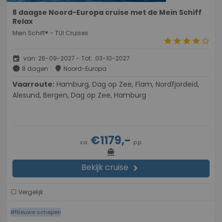
8 daagse Noord-Europa cruise met de Mein Schiff
Relax
Mein Schiff® - TUI Cruises
star
star
star
star
star_border
event
van: 26-09-2027 - Tot: 03-10-2027
schedule
place
8 dagen
Noord-Europa
Vaarroute:
Hamburg, Dag op Zee, Flam, Nordfjordeid,
Alesund, Bergen, Dag op Zee, Hamburg
€1179,-
v.a.
p.p.
directions_boat
Bekijk cruise
chevron_right
Vergelijk
#Nieuwe schepen