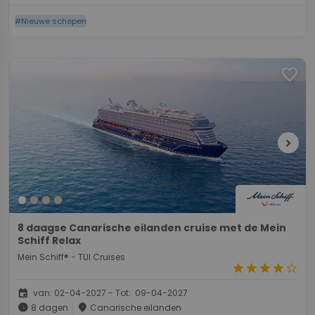
#Nieuwe schepen
favorite
chevron_right
8 daagse Canarische eilanden cruise met de Mein
Schiff Relax
Mein Schiff® - TUI Cruises
star
star
star
star
star_border
event
van: 02-04-2027 - Tot: 09-04-2027
schedule
place
8 dagen
Canarische eilanden