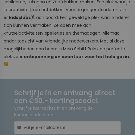
schilderen, tekenen en zeefdrukken maken. Een plek waar je
je creativiteit kan ontdekken. Voor de jongere kinderen zijn
er
kidsclubs🤸
aan boord. Een geweldige plek waar kinderen
zich kunnen vermaken. Ze doen mee aan
knutselactiviteiten, spelletjes en themadagen. Allemaal
onder toezicht van vriendelijke medewerkers. Met al deze
mogelijkheden aan boord is Mein Schiff Relax de perfecte
plek voor
ontspanning en avontuur voor het hele gezin.
Schrijf je in en ontvang direct
een €50,- kortingscode!
Schrijf je hier rechts in en ontvang de
kortingscode direct!
mail