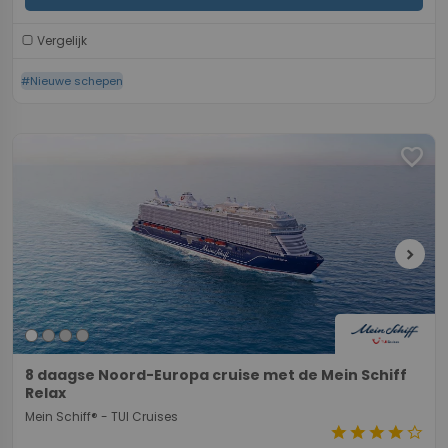
Vergelijk
#Nieuwe schepen
favorite
chevron_right
8 daagse Noord-Europa cruise met de Mein Schiff
Relax
Mein Schiff® - TUI Cruises
star
star
star
star
star_border