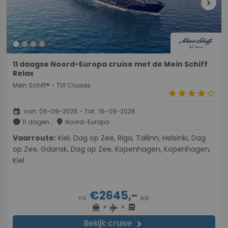
chevron_right
11 daagse Noord-Europa cruise met de Mein Schiff
Relax
Mein Schiff® - TUI Cruises
star
star
star
star
star_border
event
van: 06-09-2026 - Tot: 16-09-2026
schedule
place
11 dagen
Noord-Europa
Vaarroute:
Kiel, Dag op Zee, Riga, Tallinn, Helsinki, Dag
op Zee, Gdansk, Dag op Zee, Kopenhagen, Kopenhagen,
Kiel
€2645,-
v.a.
p.p.
+
+
directions_boat
directions_bus
flight
Bekijk cruise
chevron_right