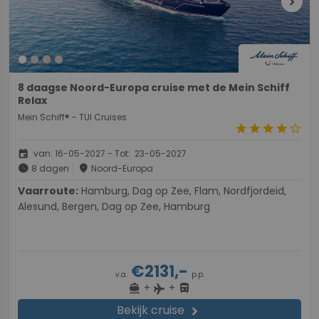
chevron_right
8 daagse Noord-Europa cruise met de Mein Schiff
Relax
Mein Schiff® - TUI Cruises
star
star
star
star
star_border
event
van: 16-05-2027 - Tot: 23-05-2027
schedule
place
8 dagen
Noord-Europa
Vaarroute:
Hamburg, Dag op Zee, Flam, Nordfjordeid,
Alesund, Bergen, Dag op Zee, Hamburg
€2131,-
v.a.
p.p.
+
+
directions_boat
directions_bus
flight
Bekijk cruise
chevron_right