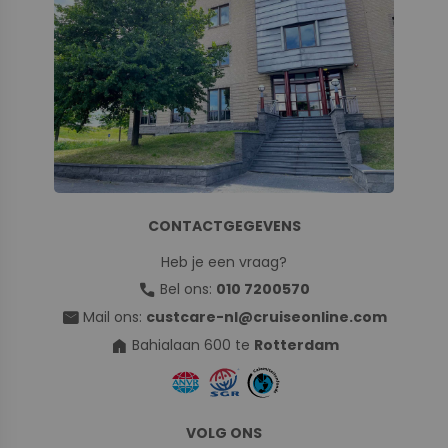
CONTACTGEGEVENS
Heb je een vraag?
call
Bel ons:
010 7200570
mail
Mail ons:
custcare-nl@cruiseonline.com
home
Bahialaan 600 te
Rotterdam
VOLG ONS