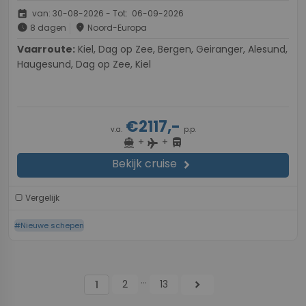
event
van: 30-08-2026 - Tot: 06-09-2026
schedule
place
8 dagen
Noord-Europa
Vaarroute:
Kiel, Dag op Zee, Bergen, Geiranger, Alesund,
Haugesund, Dag op Zee, Kiel
€2117,-
v.a.
p.p.
+
+
directions_boat
directions_bus
flight
Bekijk cruise
chevron_right
Vergelijk
#Nieuwe schepen
...
2
13
chevron_right
1