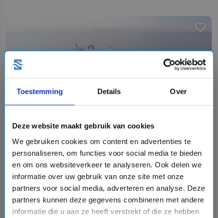
favorite
chevron_right
Toestemming
Details
Over
Deze website maakt gebruik van cookies
12 daagse Noorse Fjorden cruise met de Mein Schiff
We gebruiken cookies om content en advertenties te
Relax
personaliseren, om functies voor social media te bieden
Mein Schiff® - TUI Cruises
star
star
star
star
star_border
en om ons websiteverkeer te analyseren. Ook delen we
informatie over uw gebruik van onze site met onze
event
van: 08-07-2027 - Tot: 19-07-2027
partners voor social media, adverteren en analyse. Deze
schedule
place
12 dagen
Noorse Fjorden
partners kunnen deze gegevens combineren met andere
Vaarroute:
Hamburg, Dag op Zee, Bergen, Geiranger,
informatie die u aan ze heeft verstrekt of die ze hebben
Dag op Zee, Trondheim, Alesund, Dag op Zee, Oslo,