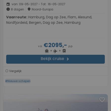
event
van: 09-05-2027 - Tot: 16-05-2027
schedule
place
8 dagen
Noord-Europa
Vaarroute:
Hamburg, Dag op Zee, Flam, Alesund,
Nordfjordeid, Bergen, Dag op Zee, Hamburg
€2095,-
v.a.
p.p.
+
+
directions_boat
directions_bus
flight
Bekijk cruise
chevron_right
Vergelijk
#Nieuwe schepen
favorite