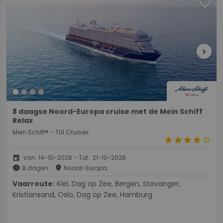
favorite
chevron_right
8 daagse Noord-Europa cruise met de Mein Schiff
Relax
Mein Schiff® - TUI Cruises
star
star
star
star
star_border
event
van: 14-10-2026 - Tot: 21-10-2026
schedule
place
8 dagen
Noord-Europa
Vaarroute:
Kiel, Dag op Zee, Bergen, Stavanger,
Kristiansand, Oslo, Dag op Zee, Hamburg