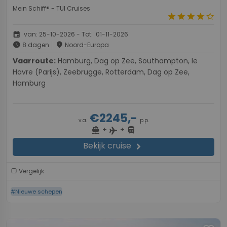
Mein Schiff® - TUI Cruises
star
star
star
star
star_border
event
van: 25-10-2026 - Tot: 01-11-2026
schedule
place
8 dagen
Noord-Europa
Vaarroute:
Hamburg, Dag op Zee, Southampton, le
Havre (Parijs), Zeebrugge, Rotterdam, Dag op Zee,
Hamburg
€2245,-
v.a.
p.p.
+
+
directions_boat
directions_bus
flight
Bekijk cruise
chevron_right
Vergelijk
#Nieuwe schepen