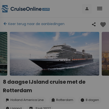
menu
person
favorite
arrow_back
Keer terug naar de aanbiedingen
share
8 daagse IJsland cruise met de
Rotterdam
Holland America Line
Rotterdam
8 dagen
flag
directions_boat
schedule
IJsland
11 juli 2027
place
event