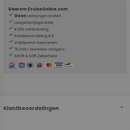
Daarom CruiseOnline.com
check
Geen
verborgen kosten
check
Laagsteprijsgarantie
check
€250 aanbetaling
check
Klantbeoordeling 9.8
check
Vrijblijvend reserveren
check
75.000+ tevreden reizigers
check
ANVR & SGR Zekerheid
Klantbeoordelingen