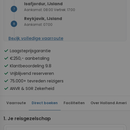
Isafjordur, IJsland
7
Aankomst: 08:00 Vertrek: 17:00
Reykjavik, IJsland
8
Aankomst: 07:00
Bekijk volledige vaarroute
check
Laagsteprijsgarantie
check
€250,- aanbetaling
check
Klantbeoordeling 9.8
check
Vrijblijvend reserveren
check
75.000+ tevreden reizigers
check
ANVR & SGR Zekerheid
Vaarroute
Direct boeken
Faciliteiten
Over Holland America
Je reisgezelschap