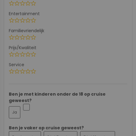
star
star
star
star
star
Entertainment
star
star
star
star
star
Familievriendelijk
star
star
star
star
star
Prijs/Kwaliteit
star
star
star
star
star
Service
star
star
star
star
star
Ben je met kinderen onder de 18 op cruise
geweest?
Ja
Ben je vaker op cruise geweest?