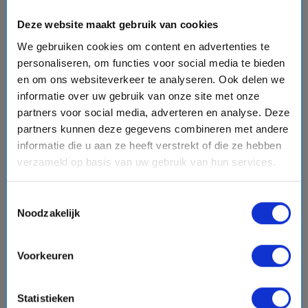
korter zijn. Na het aflopen van de reservering
vervalt de reservering automatisch en
Deze website maakt gebruik van cookies
kosteloos. Zo kan je er nog even over
We gebruiken cookies om content en advertenties te
nadenken, zonder stress.
personaliseren, om functies voor social media te bieden
€0,00
en om ons websiteverkeer te analyseren. Ook delen we
Reserveren is gratis
informatie over uw gebruik van onze site met onze
partners voor social media, adverteren en analyse. Deze
partners kunnen deze gegevens combineren met andere
informatie die u aan ze heeft verstrekt of die ze hebben
Aanbetaling - direct bevestigen
verzameld op basis van uw gebruik van hun services.
Meest gekozen
Doe nu een aanbetaling om de boeking te
Toestemmingsselectie
bevestigen en voldoe het restantbedrag voor
Noodzakelijk
16-05-2027
. Excursies en andere extra's
kunnen bijgeboekt worden.
Voorkeuren
€250,00
€2.680,50
Aanbetaling
Restantbetaling
Statistieken