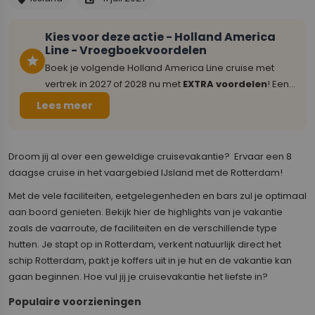
Kies voor deze actie
- Holland America
Line - Vroegboekvoordelen
star
Boek je volgende Holland America Line cruise met
vertrek in 2027 of 2028 nu met
EXTRA voordelen
! Een
cruise met de Holland America Line is altijd genieten,
Lees meer
maar met het Have it All Plus pakket maak je de cruise
helemaal compleet.. Geniet van een Elite
drankenpakket, Premium internetpakket, tot $300,-
Droom jij al over een geweldige cruisevakantie? Ervaar een 8
boordtegoed, excursietegoed, diners in
daagse cruise in het vaargebied IJsland met de Rotterdam!
specialiteitenrestaurants en de fooien zijn direct
Met de vele faciliteiten, eetgelegenheden en bars zul je optimaal
inbegrepen!
aan boord genieten. Bekijk hier de highlights van je vakantie
zoals de vaarroute, de faciliteiten en de verschillende type
hutten. Je stapt op in Rotterdam, verkent natuurlijk direct het
schip Rotterdam, pakt je koffers uit in je hut en de vakantie kan
gaan beginnen. Hoe vul jij je cruisevakantie het liefste in?
Populaire voorzieningen