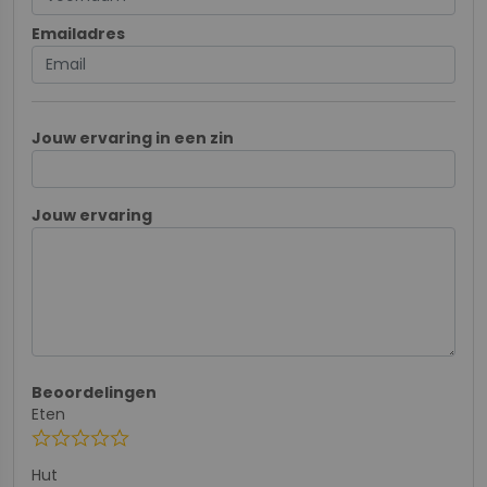
Emailadres
Jouw ervaring in een zin
Jouw ervaring
Beoordelingen
Eten
star
star
star
star
star
Hut