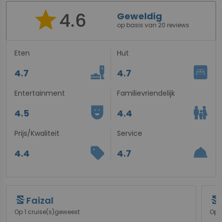
star
4.6
Geweldig
op basis van 20 reviews
Eten
Hut
brunch_dining
bedroom_parent
4.7
4.7
Entertainment
Familievriendelijk
comedy_mask
family_restroom
4.5
4.4
Prijs/Kwaliteit
Service
sell
room_service
4.4
4.7
Faizal
Op 1 cruise(s)geweest
Op 