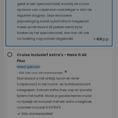
geldt er een speciaal tarief, waarbij de cruise
op basis van volpension voordeliger is dan de
reguliere dagprijs. Deze exclusieve
prijsverlaging wordt automatisch toegepast.
Indien je het Have it All pakket wenst bij te
boeken bij het speciale tarief, dan kan dit ook
na boeking nog worden bijgeboekt.
+
€0
p.p.
Cruise inclusief extra's - Have it All
Plus
Meest gekozen
keyboard_double_arrow_down
- Klik hier voor de voorwaarden
Standaard is het ontbijt, lunch en diner
(volpension) in het hoofd- en buffetrestaurant
inbegrepen. Evenals koffie, thee, sap en ijswater
tijdens het buffet. Maak je geselecteerde cruise
nu tijdelijk all inclusief met een extra vroegboek
voordeel inclusief 6 EXTRA'S.
check
Elite drankenpakket