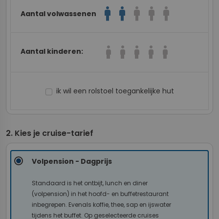
man
man
man
man
man
Aantal volwassenen
boy
boy
boy
boy
boy
Aantal kinderen:
ik wil een rolstoel toegankelijke hut
Kies je cruise-tarief
Volpension - Dagprijs
Standaard is het ontbijt, lunch en diner
(volpension) in het hoofd- en buffetrestaurant
inbegrepen. Evenals koffie, thee, sap en ijswater
tijdens het buffet. Op geselecteerde cruises