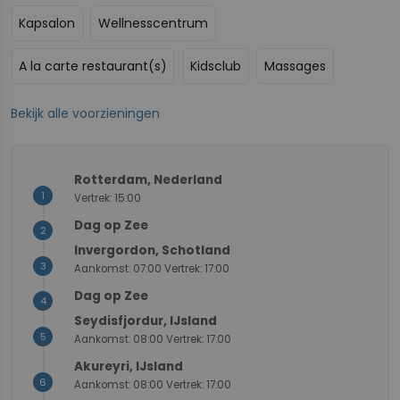
Kapsalon
Wellnesscentrum
A la carte restaurant(s)
Kidsclub
Massages
Bekijk alle voorzieningen
7
6
5
8
3
1
+
Rotterdam, Nederland
1
Vertrek: 15:00
−
Dag op Zee
2
Invergordon, Schotland
3
Aankomst: 07:00 Vertrek: 17:00
Dag op Zee
4
Seydisfjordur, IJsland
5
Aankomst: 08:00 Vertrek: 17:00
Akureyri, IJsland
6
Aankomst: 08:00 Vertrek: 17:00