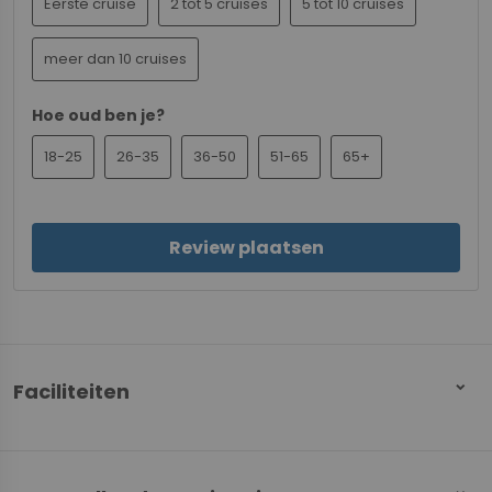
Eerste cruise
2 tot 5 cruises
5 tot 10 cruises
meer dan 10 cruises
Hoe oud ben je?
18-25
26-35
36-50
51-65
65+
Review plaatsen
Faciliteiten