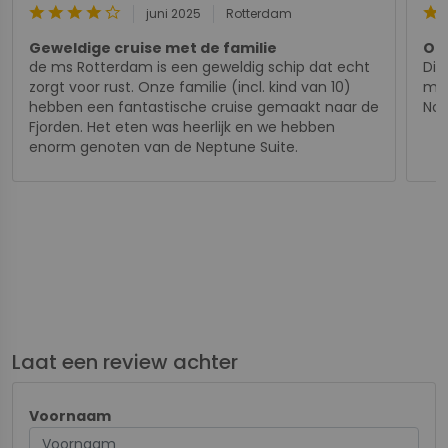
star
star
star
star
star_border
star
s
juni 2025
Rotterdam
Geweldige cruise met de familie
Onv
de ms Rotterdam is een geweldig schip dat echt
Dit
zorgt voor rust. Onze familie (incl. kind van 10)
met
hebben een fantastische cruise gemaakt naar de
Noo
Fjorden. Het eten was heerlijk en we hebben
enorm genoten van de Neptune Suite.
Laat een review achter
Voornaam