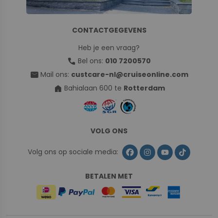
CONTACTGEGEVENS
Heb je een vraag?
call
Bel ons:
010 7200570
mail
Mail ons:
custcare-nl@cruiseonline.com
home
Bahialaan 600 te
Rotterdam
VOLG ONS
Volg ons op sociale media:
BETALEN MET