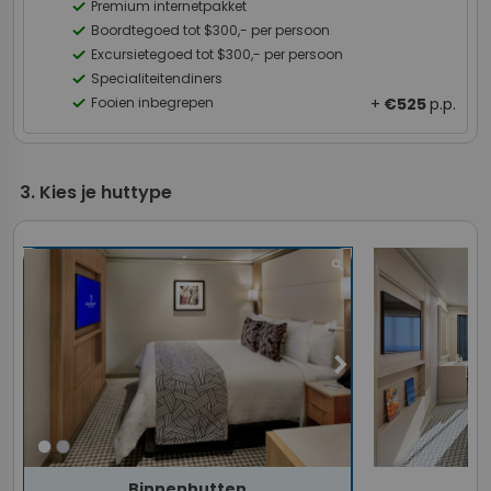
check
Premium internetpakket
check
Boordtegoed tot $300,- per persoon
check
Excursietegoed tot $300,- per persoon
check
Specialiteitendiners
check
Fooien inbegrepen
+
€525
p.p.
Kies je huttype
chevron_right
Binnenhutten
B