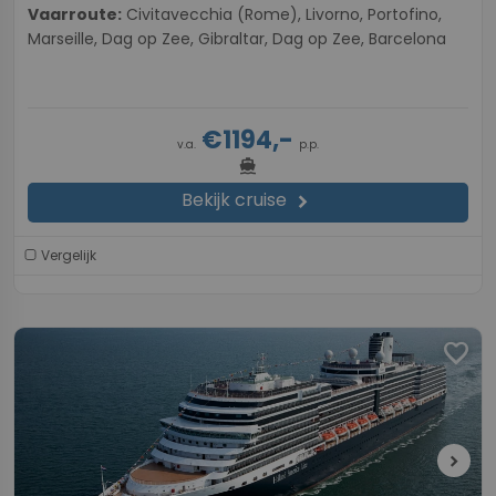
Vaarroute:
Civitavecchia (Rome), Livorno, Portofino,
Marseille, Dag op Zee, Gibraltar, Dag op Zee, Barcelona
€1194,-
v.a.
p.p.
directions_boat
Bekijk cruise
chevron_right
Vergelijk
favorite
chevron_right