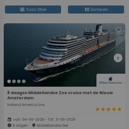
tune
format_line_spacing
Toon filter
Sorteren
favorite
chevron_right
8 daagse Middellandse Zee cruise met de Nieuw
Amsterdam
Holland America Line
star
star
star
star
star
event
van: 04-06-2028 - Tot: 11-06-2028
schedule
place
8 dagen
Middellandse Zee