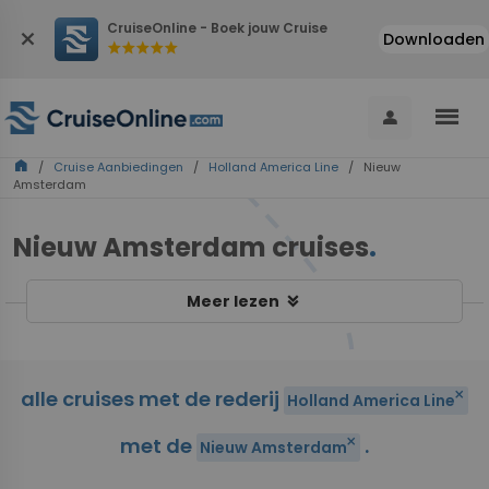
CruiseOnline - Boek jouw Cruise
close
Downloaden
star
star
star
star
star
menu
person
home
/
Cruise Aanbiedingen
/
Holland America Line
/ Nieuw
Amsterdam
Nieuw Amsterdam cruises
.
keyboard_double_arrow_down
Meer lezen
alle cruises met de rederij
close
Holland America Line
met de
.
close
Nieuw Amsterdam