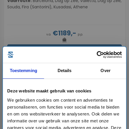
Vaarroute:
Barcelona, Dag op Zee, Valletta, Dag op Zee,
Souda, Fira (Santorini), Kusadasi, Athene
€1189,-
v.a.
p.p.
directions_boat
Bekijk cruise
chevron_right
Vergelijk
Toestemming
Details
Over
favorite
Deze website maakt gebruik van cookies
We gebruiken cookies om content en advertenties te
personaliseren, om functies voor social media te bieden
en om ons websiteverkeer te analyseren. Ook delen we
chevron_right
informatie over uw gebruik van onze site met onze
partners voor social media, adverteren en analyse. Deze