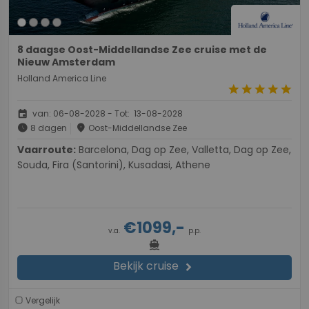
8 daagse Oost-Middellandse Zee cruise met de
Nieuw Amsterdam
Holland America Line
star
star
star
star
star
event
van: 06-08-2028 - Tot: 13-08-2028
schedule
place
8 dagen
Oost-Middellandse Zee
Vaarroute:
Barcelona, Dag op Zee, Valletta, Dag op Zee,
Souda, Fira (Santorini), Kusadasi, Athene
€1099,-
v.a.
p.p.
directions_boat
Bekijk cruise
chevron_right
Vergelijk