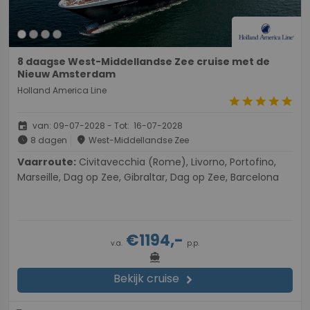
8 daagse West-Middellandse Zee cruise met de
Nieuw Amsterdam
Holland America Line
star
star
star
star
star
event
van: 09-07-2028 - Tot: 16-07-2028
schedule
place
8 dagen
West-Middellandse Zee
Vaarroute:
Civitavecchia (Rome), Livorno, Portofino,
Marseille, Dag op Zee, Gibraltar, Dag op Zee, Barcelona
€1194,-
v.a.
p.p.
directions_boat
Bekijk cruise
chevron_right