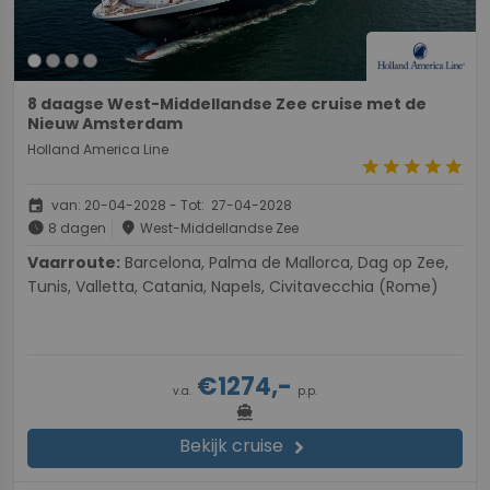
8 daagse West-Middellandse Zee cruise met de
Nieuw Amsterdam
Holland America Line
star
star
star
star
star
event
van: 20-04-2028 - Tot: 27-04-2028
schedule
place
8 dagen
West-Middellandse Zee
Vaarroute:
Barcelona, Palma de Mallorca, Dag op Zee,
Tunis, Valletta, Catania, Napels, Civitavecchia (Rome)
€1274,-
v.a.
p.p.
directions_boat
Bekijk cruise
chevron_right