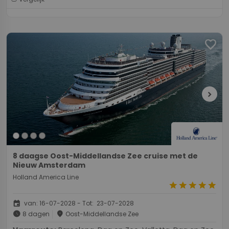
favorite
chevron_right
8 daagse Oost-Middellandse Zee cruise met de
Nieuw Amsterdam
Holland America Line
star
star
star
star
star
event
van: 16-07-2028 - Tot: 23-07-2028
schedule
place
8 dagen
Oost-Middellandse Zee