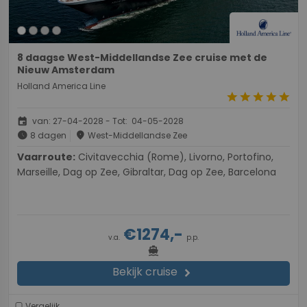
8 daagse West-Middellandse Zee cruise met de
Nieuw Amsterdam
Holland America Line
star
star
star
star
star
event
van: 27-04-2028 - Tot: 04-05-2028
schedule
place
8 dagen
West-Middellandse Zee
Vaarroute:
Civitavecchia (Rome), Livorno, Portofino,
Marseille, Dag op Zee, Gibraltar, Dag op Zee, Barcelona
€1274,-
v.a.
p.p.
directions_boat
Bekijk cruise
chevron_right
Vergelijk