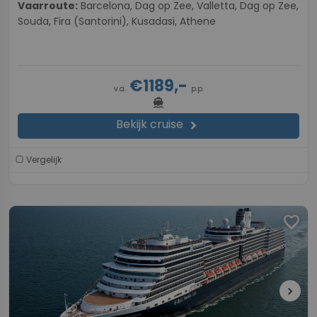
Vaarroute:
Barcelona, Dag op Zee, Valletta, Dag op Zee,
Souda, Fira (Santorini), Kusadasi, Athene
€1189,-
v.a.
p.p.
directions_boat
Bekijk cruise
chevron_right
Vergelijk
favorite
chevron_right