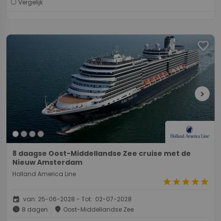
Vergelijk
favorite
chevron_right
8 daagse Oost-Middellandse Zee cruise met de
Nieuw Amsterdam
Holland America Line
star
star
star
star
star
event
van: 25-06-2028 - Tot: 02-07-2028
schedule
place
8 dagen
Oost-Middellandse Zee