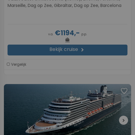
Marseille, Dag op Zee, Gibraltar, Dag op Zee, Barcelona
€1194,-
v.a.
p.p.
directions_boat
Bekijk cruise
chevron_right
Vergelijk
favorite
chevron_right