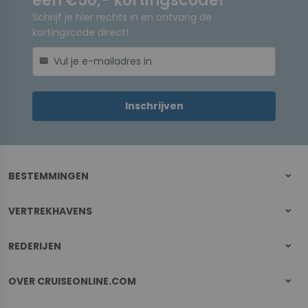
een €50,- kortingscode!
Schrijf je hier rechts in en ontvang de
kortingscode direct!
mail
Inschrijven
BESTEMMINGEN
VERTREKHAVENS
REDERIJEN
OVER CRUISEONLINE.COM