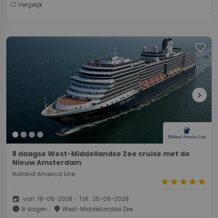
Vergelijk
favorite
chevron_right
8 daagse West-Middellandse Zee cruise met de
Nieuw Amsterdam
Holland America Line
star
star
star
star
star
event
van: 18-06-2028 - Tot: 25-06-2028
schedule
place
8 dagen
West-Middellandse Zee