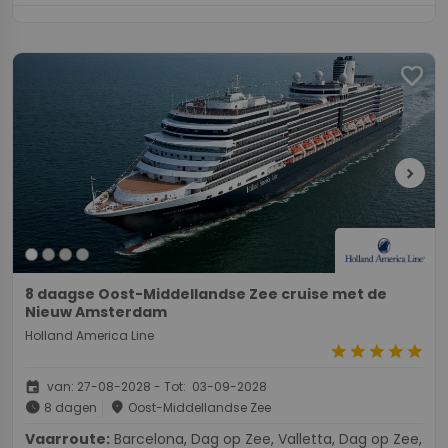
favorite
chevron_right
8 daagse Oost-Middellandse Zee cruise met de
Nieuw Amsterdam
Holland America Line
star
star
star
star
star
event
van: 27-08-2028 - Tot: 03-09-2028
schedule
place
8 dagen
Oost-Middellandse Zee
Vaarroute:
Barcelona, Dag op Zee, Valletta, Dag op Zee,