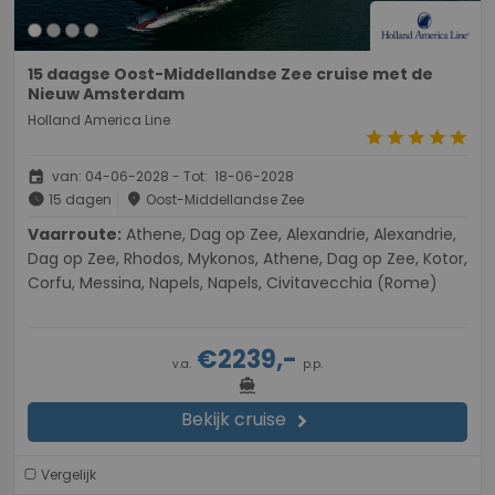
15 daagse Oost-Middellandse Zee cruise met de
Nieuw Amsterdam
Holland America Line
star
star
star
star
star
event
van: 04-06-2028 - Tot: 18-06-2028
schedule
place
15 dagen
Oost-Middellandse Zee
Vaarroute:
Athene, Dag op Zee, Alexandrie, Alexandrie,
Dag op Zee, Rhodos, Mykonos, Athene, Dag op Zee, Kotor,
Corfu, Messina, Napels, Napels, Civitavecchia (Rome)
€2239,-
v.a.
p.p.
directions_boat
Bekijk cruise
chevron_right
Vergelijk