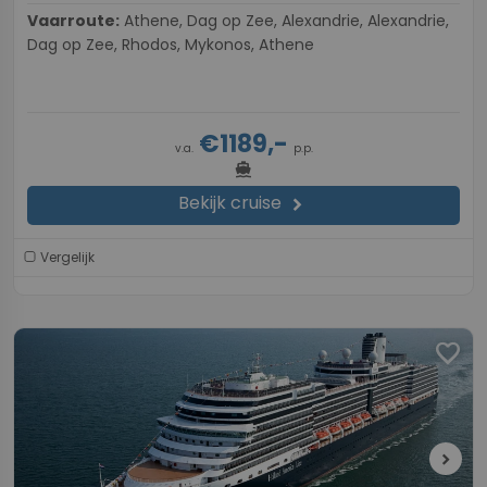
Vaarroute:
Athene, Dag op Zee, Alexandrie, Alexandrie,
Dag op Zee, Rhodos, Mykonos, Athene
€1189,-
v.a.
p.p.
directions_boat
Bekijk cruise
chevron_right
Vergelijk
favorite
chevron_right