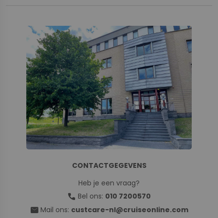
CONTACTGEGEVENS
Heb je een vraag?
call
Bel ons:
010 7200570
mail
Mail ons:
custcare-nl@cruiseonline.com