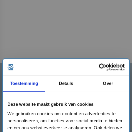
Schrijf je in en ontvang direct
een €50,- kortingscode!
Toestemming
Details
Over
Schrijf je hier rechts in en ontvang de
kortingscode direct!
Deze website maakt gebruik van cookies
mail
We gebruiken cookies om content en advertenties te
personaliseren, om functies voor social media te bieden
en om ons websiteverkeer te analyseren. Ook delen we
Inschrijven