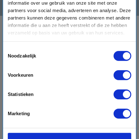
informatie over uw gebruik van onze site met onze
partners voor social media, adverteren en analyse. Deze
partners kunnen deze gegevens combineren met andere
informatie die u aan ze heeft verstrekt of die ze hebben
BESTEMMINGEN
verzameld op basis van uw gebruik van hun services.
VERTREKHAVENS
Toestemmingsselectie
Noodzakelijk
REDERIJEN
Voorkeuren
OVER CRUISEONLINE.COM
Statistieken
Marketing