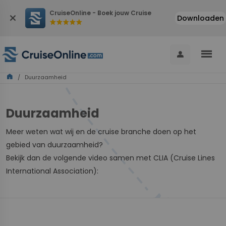
CruiseOnline - Boek jouw Cruise
close
Downloaden
star
star
star
star
star
menu
person
home
/ Duurzaamheid
Duurzaamheid
Meer weten wat wij en de cruise branche doen op het
gebied van duurzaamheid?
Bekijk dan de volgende video samen met CLIA (Cruise Lines
International Association):