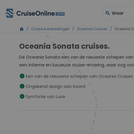
search
Waar
home
/
Cruise Aanbiedingen
/
Oceania Cruises
/ Oceania S
Oceania Sonata cruises
.
De Oceania Sonata een van de nieuwste schepen va
een intieme en luxueuze cruise-ervaring, waar oog vo
check_circle
Een van de nieuwste schepen van Oceania Cruises
check_circle
Ongekend design aan boord
check_circle
Symfonie van Luxe