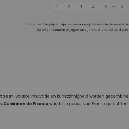
...
2
3
4
5
8
1
De genoemde prijzen zijn per persoon op basis van de meest v
De prijzen kunnen wijzigen en zijn onder voorbehoud van
t Sea
®, waarbij innovatie en kunstzinnigheid worden gecombine
s Cuisiniers de France
waarbij je geniet van Franse gerechten o