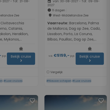
event
-2027 - Tot: 21-08-
van: 30-08-2027 - Tot: 09-09-
2027
schedule
11 dagen
place
ellandse Zee
West-Middellandse Zee
vecchia
Vaarroute:
Barcelona, Palma
rno, Catania,
de Mallorca, Dag op Zee, Cadiz,
akolon, Heraklion,
Lissabon, Porto, La Coruna,
ne, Mykonos,
Bilbao, Pauillac, Dag op Zee,
fu, Bar, Split, Zadar,
Southampton
directions_boat
directions_boat
-
€5159,-
p.p.
v.a.
p.p.
Bekijk cruise
Bekijk cruise
chevron_right
chevron_right
Vergelijk
en
#Luxe cruises
#Nieuwe schepen
#Luxe cruises
favorite
favorite