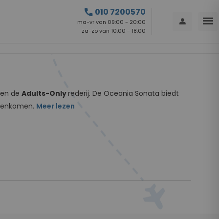
call
010 7200570
menu
person
ma-vr van 09:00 - 20:00
za-zo van 10:00 - 18:00
nen de
Adults-Only
rederij. De Oceania Sonata biedt
samenkomen.
Meer lezen