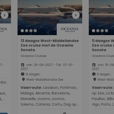
chevron_right
chevron_right
13 daagse West-Middellandse
11 daagse 
Zee cruise met de Oceania
Zee cruise
Sonata
Sonata
Oceania Cruises
Oceania Crui
event
event
07-
van: 25-09-2027 - Tot: 07-10-
van: 15-09
2027
2027
schedule
schedule
13 dagen
11 dagen
place
place
West-Middellandse Zee
West-Midd
Vaarroute:
Lissabon, Portimao,
Vaarroute:
Southamp
Malaga, Alicante, Barcelona,
op Zee, La Ro
est,
Marseille, Livorno, Livorno,
Pauillac, Bil
,
Salerno, Catania, Corfu, Dag op
Vigo, Porto, 
l,
Zee, Triëst