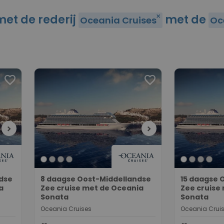
met de rederij
met de
close
Oceania Cruises
Oc
favorite
favorite
chevron_right
chevron_right
dse
8 daagse Oost-Middellandse
15 daagse 
a
Zee cruise met de Oceania
Zee cruise
Sonata
Sonata
Oceania Cruises
Oceania Crui