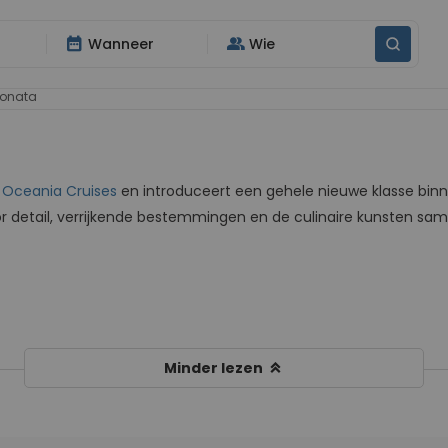
date_range
group
Wanneer
Wie
onata
n
Oceania Cruises
en introduceert een gehele nieuwe klasse bin
or detail, verrijkende bestemmingen en de culinaire kunsten 
keyboard_double_arrow_up
Minder lezen