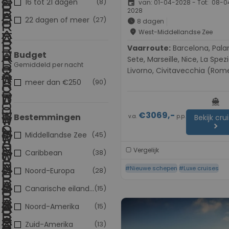
16 tot 21 dagen
(8)
event
van: 01-04-2028 - Tot: 08-0
2028
22 dagen of meer
(27)
schedule
8 dagen
place
West-Middellandse Zee
Vaarroute:
Barcelona, Palamos,
Budget
Sete, Marseille, Nice, La Spezi
Gemiddeld per nacht
Livorno, Civitavecchia (Rom
meer dan €250
(90)
directions_boat
€3069,-
Bestemmingen
v.a.
p.p.
Bekijk cru
chevron_right
Middellandse Zee
(45)
Vergelijk
Caribbean
(38)
#Nieuwe schepen
#Luxe cruises
Noord-Europa
(28)
Canarische eilanden
(15)
Noord-Amerika
(15)
Zuid-Amerika
(13)