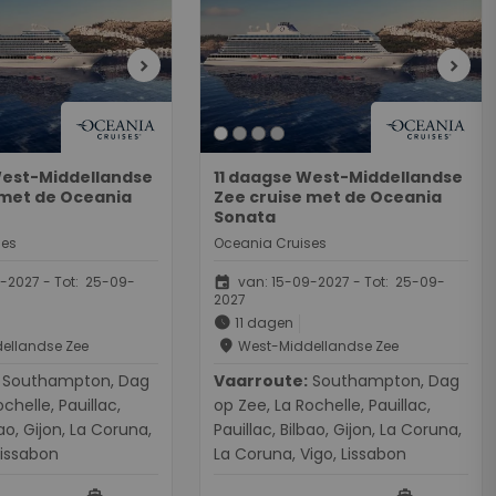
chevron_right
chevron_right
West-Middellandse
11 daagse West-Middellandse
 met de Oceania
Zee cruise met de Oceania
Sonata
ses
Oceania Cruises
event
-2027 - Tot: 25-09-
van: 15-09-2027 - Tot: 25-09-
2027
schedule
11 dagen
place
ellandse Zee
West-Middellandse Zee
ton, Dag
Vaarroute:
Southampton, Dag
chelle, Pauillac,
op Zee, La Rochelle, Pauillac,
bao, Gijon, La Coruna,
Pauillac, Bilbao, Gijon, La Coruna,
Lissabon
La Coruna, Vigo, Lissabon