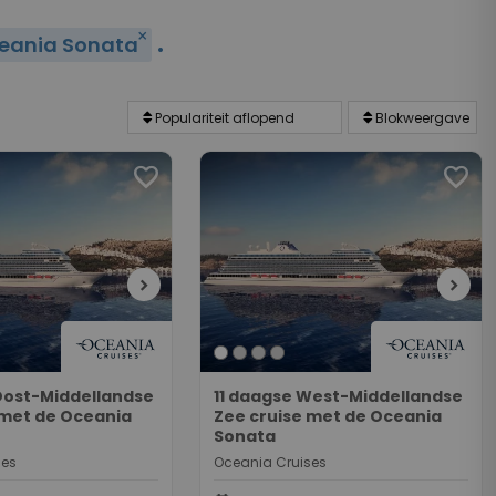
.
close
eania Sonata
favorite
favorite
chevron_right
chevron_right
Oost-Middellandse
11 daagse West-Middellandse
 met de Oceania
Zee cruise met de Oceania
Sonata
ses
Oceania Cruises