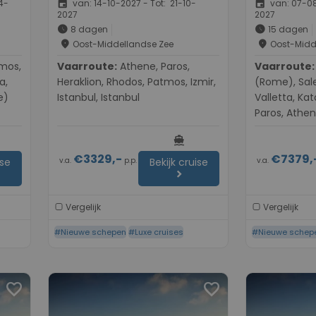
event
event
4-
van: 14-10-2027 - Tot: 21-10-
van: 07-08
2027
2027
schedule
schedule
8 dagen
15 dagen
place
place
Oost-Middellandse Zee
Oost-Midd
Vaarroute:
Athene, Paros,
Vaarroute:
Civita
a,
Heraklion, Rhodos, Patmos, Izmir,
(Rome), Sale
e)
Istanbul, Istanbul
Valletta, Kat
Paros, Athe
Argostoli, Cor
directions_boat
Triëst
€3329,-
€7379,
v.a.
p.p.
v.a.
ise
Bekijk cruise
chevron_right
Vergelijk
Vergelijk
#Nieuwe schepen
#Luxe cruises
#Nieuwe schep
favorite
favorite