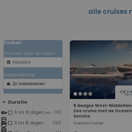
alle cruises 
Zoeken
Wanneer wil je op cruise?
event
Reisgezelschap
group
Duratie
8 daagse West-Middellan
Zee cruise met de Oceani
6 tot 10 dagen
(13)
populair
Sonata
11 tot 15 dagen
(42)
Oceania Cruises