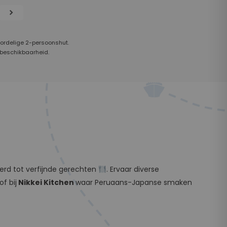
chevron_right
oordelige 2-persoonshut.
 beschikbaarheid.
erd tot verfijnde gerechten
. Ervaar diverse
f bij
Nikkei Kitchen
waar Peruaans-Japanse smaken