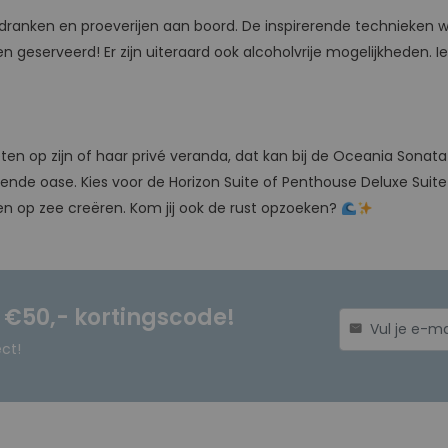
erke dranken en proeverijen aan boord. De inspirerende techni
geserveerd! Er zijn uiteraard ook alcoholvrije mogelijkheden. I
ieten op zijn of haar privé veranda, dat kan bij de Oceania Sona
ende oase. Kies voor de Horizon Suite of Penthouse Deluxe Sui
en op zee creëren. Kom jij ook de rust opzoeken?
n €50,- kortingscode!
mail
ect!