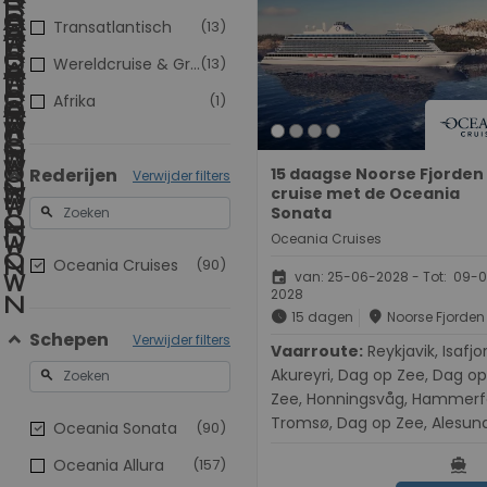
Transatlantisch
(13)
Wereldcruise & Grand Voyages
(13)
Afrika
(1)
Rederijen
15 daagse Noorse Fjorden
Verwijder filters
cruise met de Oceania
Sonata
search
Oceania Cruises
Oceania Cruises
(90)
event
van: 25-06-2028 - Tot: 09-
2028
schedule
place
15 dagen
Noorse Fjorden
Schepen
Verwijder filters
Vaarroute:
Reykjavik, Isafjordur,
Akureyri, Dag op Zee, Dag op
search
Zee, Honningsvåg, Hammerf
Tromsø, Dag op Zee, Alesund
Oceania Sonata
(90)
Maloy, Rosendal, Ulvik, Manda
directions_boat
Oceania Allura
(157)
Oslo