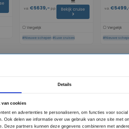
directions_boat
ise
€5639,-
€5499,
v.a.
p.p.
v.a.
Bekijk cruise
chevron_right
Vergelijk
Vergelijk
#Nieuwe schepen
#Luxe cruises
#Nieuwe schep
favorite
favorite
Details
chevron_right
chevron_right
 van cookies
tent en advertenties te personaliseren, om functies voor socia
ndse
10 daagse West-Middellandse
11 daagse 
. Ook delen we informatie over uw gebruik van onze site met on
a
Zee cruise met de Oceania
Zee cruise
e. Deze partners kunnen deze gegevens combineren met andere 
Sonata
Sonata