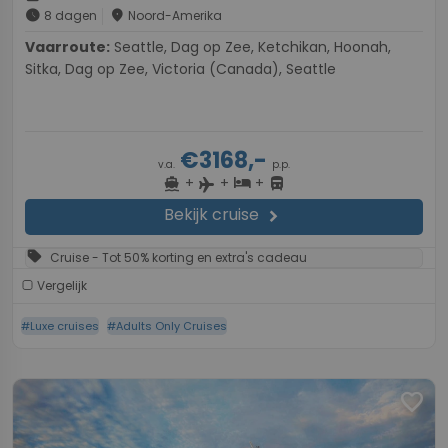
schedule
place
8 dagen
Noord-Amerika
Vaarroute:
Seattle, Dag op Zee, Ketchikan, Hoonah,
Sitka, Dag op Zee, Victoria (Canada), Seattle
€3168,-
v.a.
p.p.
+
+
+
directions_boat
hotel
directions_bus
flight
Bekijk cruise
chevron_right
sell
Cruise - Tot 50% korting en extra's cadeau
Vergelijk
#Luxe cruises
#Adults Only Cruises
favorite