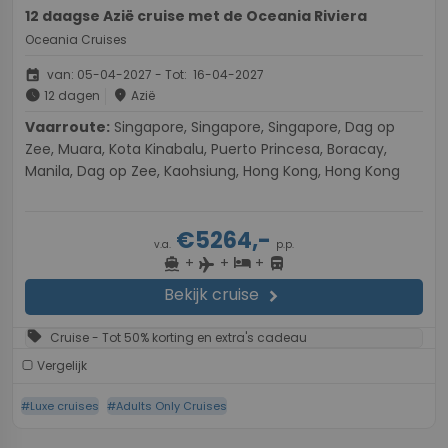
12 daagse Azië cruise met de Oceania Riviera
Oceania Cruises
event
van: 05-04-2027 - Tot: 16-04-2027
schedule
place
12 dagen
Azië
Vaarroute:
Singapore, Singapore, Singapore, Dag op
Zee, Muara, Kota Kinabalu, Puerto Princesa, Boracay,
Manila, Dag op Zee, Kaohsiung, Hong Kong, Hong Kong
€5264,-
v.a.
p.p.
+
+
+
directions_boat
hotel
directions_bus
flight
Bekijk cruise
chevron_right
sell
Cruise - Tot 50% korting en extra's cadeau
Vergelijk
#Luxe cruises
#Adults Only Cruises