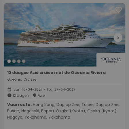
favorite
chevron_right
12 daagse Azië cruise met de Oceania Riviera
Oceania Cruises
event
van: 16-04-2027 - Tot: 27-04-2027
schedule
place
12 dagen
Azië
Vaarroute:
Hong Kong, Dag op Zee, Taipei, Dag op Zee,
Busan, Nagasaki, Beppu, Osaka (Kyoto), Osaka (Kyoto),
Nagoya, Yokohama, Yokohama