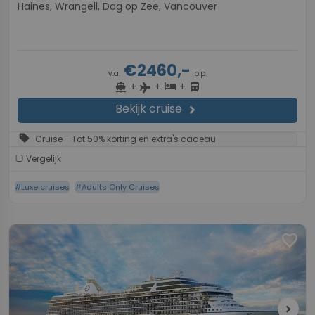
Haines, Wrangell, Dag op Zee, Vancouver
€2460,-
v.a.
p.p.
+
+
+
directions_boat
hotel
directions_bus
flight
Bekijk cruise
chevron_right
sell
Cruise - Tot 50% korting en extra's cadeau
Vergelijk
#Luxe cruises
#Adults Only Cruises
favorite
chevron_right