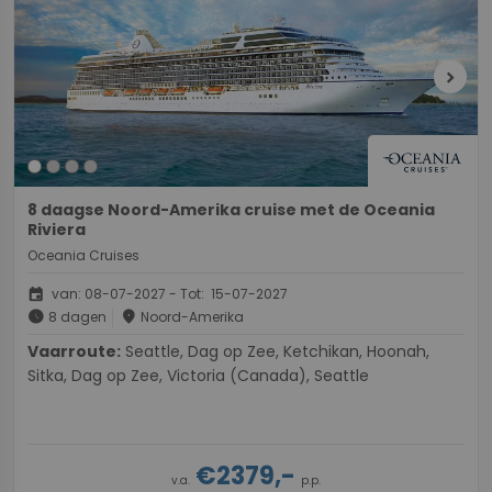
chevron_right
8 daagse Noord-Amerika cruise met de Oceania
Riviera
Oceania Cruises
event
van: 08-07-2027 - Tot: 15-07-2027
schedule
place
8 dagen
Noord-Amerika
Vaarroute:
Seattle, Dag op Zee, Ketchikan, Hoonah,
Sitka, Dag op Zee, Victoria (Canada), Seattle
€2379,-
v.a.
p.p.