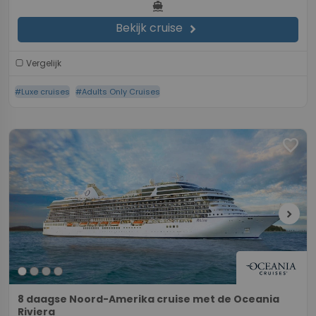
directions_boat
Bekijk cruise
chevron_right
Vergelijk
#Luxe cruises
#Adults Only Cruises
favorite
chevron_right
8 daagse Noord-Amerika cruise met de Oceania
Riviera