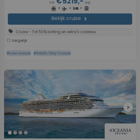
€5219,-
v.a.
p.p.
+
+
+
directions_boat
hotel
directions_bus
flight
Bekijk cruise
chevron_right
sell
Cruise - Tot 50% korting en extra's cadeau
Vergelijk
#Luxe cruises
#Adults Only Cruises
favorite
chevron_right