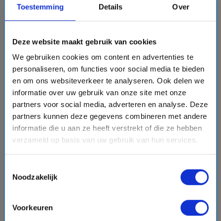
Toestemming
Details
Over
Deze website maakt gebruik van cookies
chevron_right
We gebruiken cookies om content en advertenties te
personaliseren, om functies voor social media te bieden
en om ons websiteverkeer te analyseren. Ook delen we
informatie over uw gebruik van onze site met onze
8 daagse Noord-Amerika cruise met de Oceania
partners voor social media, adverteren en analyse. Deze
Riviera
partners kunnen deze gegevens combineren met andere
Oceania Cruises
informatie die u aan ze heeft verstrekt of die ze hebben
verzameld op basis van uw gebruik van hun services.
event
van: 22-07-2027 - Tot: 29-07-2027
schedule
place
8 dagen
Noord-Amerika
Vaarroute:
Seattle, Dag op Zee, Ketchikan, Hoonah,
Toestemmingsselectie
Noodzakelijk
Sitka, Dag op Zee, Victoria (Canada), Seattle
Voorkeuren