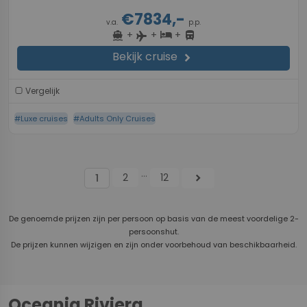
€7834,-
v.a.
p.p.
+
+
+
directions_boat
hotel
directions_bus
flight
Bekijk cruise
chevron_right
Vergelijk
#Luxe cruises
#Adults Only Cruises
...
2
12
chevron_right
1
De genoemde prijzen zijn per persoon op basis van de meest voordelige 2-
persoonshut.
De prijzen kunnen wijzigen en zijn onder voorbehoud van beschikbaarheid.
Oceania Riviera