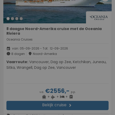
8 daagse Noord-Amerika cruise met de Oceania
Riviera
Oceania Cruises
event
van: 05-09-2026 - Tot: 12-09-2026
schedule
place
8 dagen
Noord-Amerika
Vaarroute:
Vancouver, Dag op Zee, Ketchikan, Juneau,
Sitka, Wrangell, Dag op Zee, Vancouver
€2556,-
v.a.
p.p.
+
+
+
directions_boat
hotel
directions_bus
flight
Bekijk cruise
chevron_right