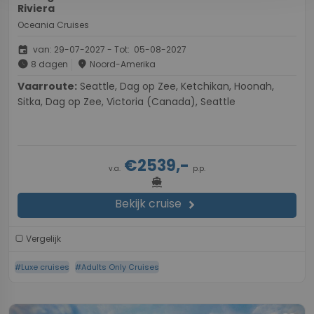
Riviera
Oceania Cruises
event
van: 29-07-2027 - Tot: 05-08-2027
schedule
place
8 dagen
Noord-Amerika
Vaarroute:
Seattle, Dag op Zee, Ketchikan, Hoonah,
Sitka, Dag op Zee, Victoria (Canada), Seattle
€2539,-
v.a.
p.p.
directions_boat
Bekijk cruise
chevron_right
Vergelijk
#Luxe cruises
#Adults Only Cruises