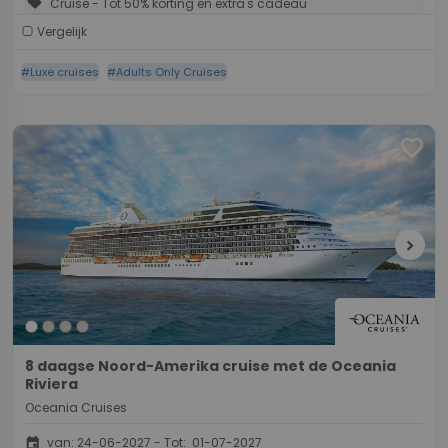
sell
Cruise - Tot 50% korting en extra's cadeau
Vergelijk
#Luxe cruises
#Adults Only Cruises
favorite
chevron_right
8 daagse Noord-Amerika cruise met de Oceania
Riviera
Oceania Cruises
event
van: 24-06-2027 - Tot: 01-07-2027