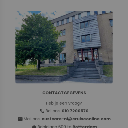
CONTACTGEGEVENS
Heb je een vraag?
call
Bel ons:
010 7200570
mail
Mail ons:
custcare-nl@cruiseonline.com
home
Bahialaan 600 te
Rotterdam