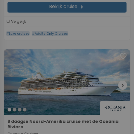
Bekijk cruise
chevron_right
Vergelijk
#Luxe cruises
#Adults Only Cruises
favorite
chevron_right
8 daagse Noord-Amerika cruise met de Oceania
Riviera
Oceania Cruises