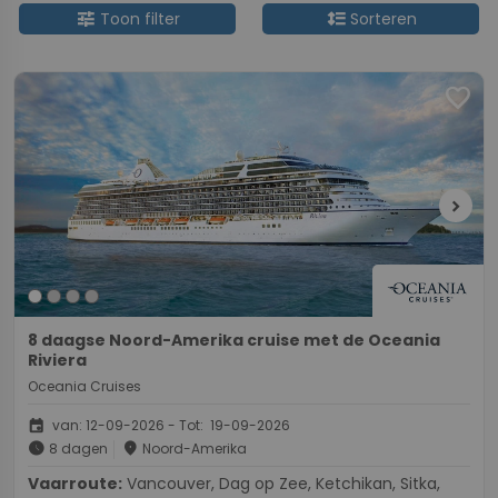
tune
format_line_spacing
Toon filter
Sorteren
favorite
chevron_right
8 daagse Noord-Amerika cruise met de Oceania
Riviera
Oceania Cruises
event
van: 12-09-2026 - Tot: 19-09-2026
schedule
place
8 dagen
Noord-Amerika
Vaarroute:
Vancouver, Dag op Zee, Ketchikan, Sitka,