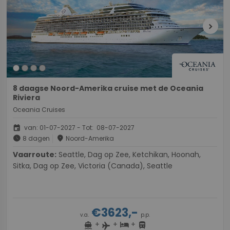
chevron_right
8 daagse Noord-Amerika cruise met de Oceania
Riviera
Oceania Cruises
event
van: 01-07-2027 - Tot: 08-07-2027
schedule
place
8 dagen
Noord-Amerika
Vaarroute:
Seattle, Dag op Zee, Ketchikan, Hoonah,
Sitka, Dag op Zee, Victoria (Canada), Seattle
€3623,-
v.a.
p.p.
+
+
+
directions_boat
hotel
directions_bus
flight