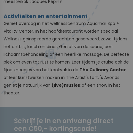
meesterkok Jacques Pépin?
Activiteiten en entertainment
Geniet overdag in het wellnesscentrum Aquamar Spa +
Vitality Center. In het hoofdrestaurant worden speciaal
Wellness geïnspireerde gerechten geserveerd, zowel tijdens
het ontbijt, lunch en diner. Geniet van de sauna, een
lichaamsbehandeling of een heerlijke massage. De perfecte
plek om even tot rust te komen. Leer tijdens je cruise ook de
fijne kneepjes van het kookvak in de
The Culinary Center
of leer kunstwerken maken in The Artist's Loft. 's Avonds
geniet je natuurlijk van
(live)muziek
of een show in het
theater.
Schrijf je in en ontvang direct
een €50,- kortingscode!