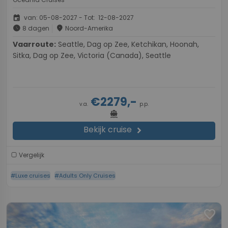
event
van: 05-08-2027 - Tot: 12-08-2027
schedule
place
8 dagen
Noord-Amerika
Vaarroute:
Seattle, Dag op Zee, Ketchikan, Hoonah,
Sitka, Dag op Zee, Victoria (Canada), Seattle
€2279,-
v.a.
p.p.
directions_boat
Bekijk cruise
chevron_right
Vergelijk
#Luxe cruises
#Adults Only Cruises
favorite