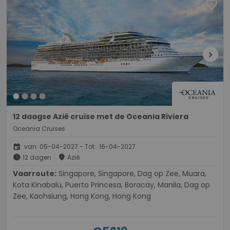
favorite
chevron_right
12 daagse Azië cruise met de Oceania Riviera
Oceania Cruises
event
van: 05-04-2027 - Tot: 16-04-2027
schedule
place
12 dagen
Azië
Vaarroute:
Singapore, Singapore, Dag op Zee, Muara,
Kota Kinabalu, Puerto Princesa, Boracay, Manila, Dag op
Zee, Kaohsiung, Hong Kong, Hong Kong