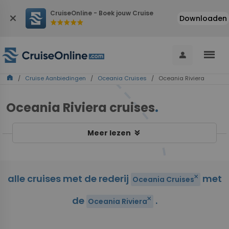
CruiseOnline - Boek jouw Cruise
close
Downloaden
star
star
star
star
star
menu
person
home
/
Cruise Aanbiedingen
/
Oceania Cruises
/ Oceania Riviera
Oceania Riviera cruises
.
keyboard_double_arrow_down
Meer lezen
alle cruises met de rederij
met
close
Oceania Cruises
de
.
close
Oceania Riviera