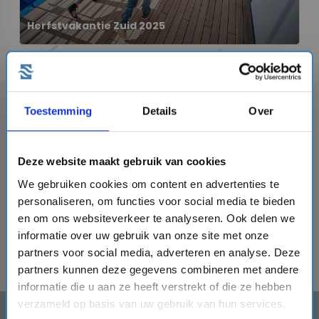
Herfstvakantie Zuid 2025
tune
format_line_spacing
Toon filter
Sorteren
Toestemming
Details
Over
Er zijn geen cruises gevonden die matchen met jouw
Deze website maakt gebruik van cookies
zoekopdracht. Verander je zoekopdracht en probeer
We gebruiken cookies om content en advertenties te
het opnieuw.
personaliseren, om functies voor social media te bieden
close
alle cruises met vertrek
vanaf 11-10-2025
en met
en om ons websiteverkeer te analyseren. Ook delen we
close
terugkomst
voor of op 26-10-2025
.
informatie over uw gebruik van onze site met onze
partners voor social media, adverteren en analyse. Deze
partners kunnen deze gegevens combineren met andere
informatie die u aan ze heeft verstrekt of die ze hebben
verzameld op basis van uw gebruik van hun services.