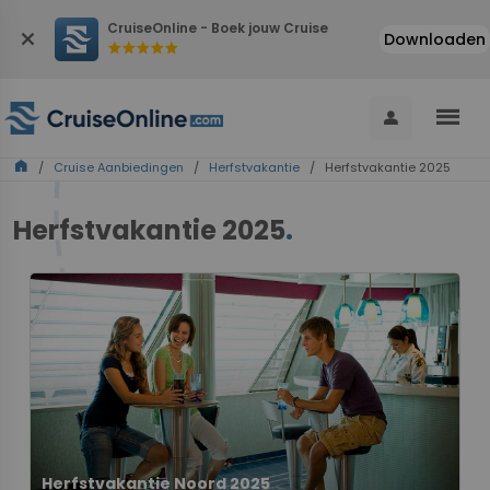
CruiseOnline - Boek jouw Cruise
close
Downloaden
star
star
star
star
star
menu
person
home
/
Cruise Aanbiedingen
/
Herfstvakantie
/ Herfstvakantie 2025
Herfstvakantie 2025
.
Herfstvakantie Noord 2025