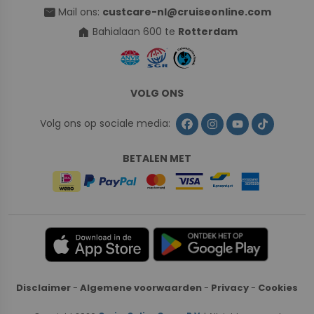
mail
Mail ons:
custcare-nl@cruiseonline.com
home
Bahialaan 600 te
Rotterdam
VOLG ONS
Volg ons op sociale media:
BETALEN MET
Disclaimer
-
Algemene voorwaarden
-
Privacy
-
Cookies