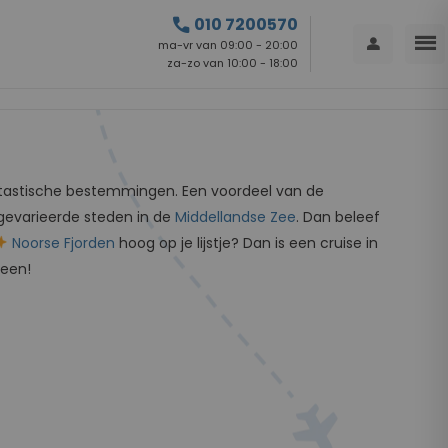
call
010 7200570
menu
person
ma-vr van 09:00 - 20:00
za-zo van 10:00 - 18:00
tastische bestemmingen. Een voordeel van de
gevarieerde steden in de
Middellandse Zee
. Dan beleef
Noorse Fjorden
hoog op je lijstje? Dan is een cruise in
reen!