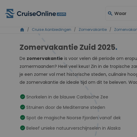
search
Waar
home
/
Cruise Aanbiedingen
/
Zomervakantie
/
Zomervakan
Zomervakantie Zuid 2025
.
De
zomervakantie
is voor velen dé periode om eropui
zomermaanden? Heel veel keus! Zin in de tropische z
je een zomer vol met historische steden, culinaire ho
de zomervakantie de ideale tijd om dit te beleven. Waa
check_circle
Snorkelen in de blauwe Caribische Zee
check_circle
Struinen door de Mediterrane steden
check_circle
Spot de magische Noorse Fjorden vanaf dek
check_circle
Beleef unieke natuurverschijnselen in Alaska