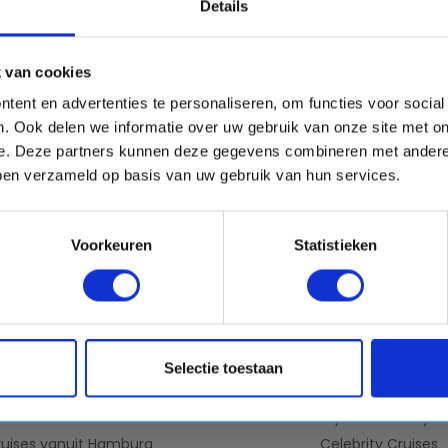
n €50,- kortingscode!
Details
mail
ect!
 van cookies
tent en advertenties te personaliseren, om functies voor socia
. Ook delen we informatie over uw gebruik van onze site met on
VERTREKHAVENS
REDERIJEN
e. Deze partners kunnen deze gegevens combineren met andere 
uises vanuit Rotterdam
Holland America Lin
bben verzameld op basis van uw gebruik van hun services.
ises vanuit Amsterdam
Norwegian Cruise Lin
ruises vanuit IJmuiden
Virgin Voyages
Voorkeuren
Statistieken
vanuit Civitavecchia (Rome)
Princess Cruises
uises vanuit Barcelona
AIDA Cruises
ruises vanuit Venetie
MSC Cruises
Cruises vanuit Dubai
Costa Cruises
Cruises vanuit Miami
Mein Schiff® - TUI Crui
Selectie toestaan
ruises vanuit Marseille
Oceania Cruises
es vanuit Fort Lauderdale
Explora Journeys
ruises vanuit Hamburg
Celebrity Cruises