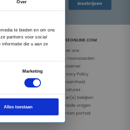
Over
Inschrijven
l media te bieden en om ons
ze partners voor social
OVER CRUISEONLINE.COM
informatie die u aan ze
e
Over ons
e
Algemene Voorwaarden
Disclaimer
Marketing
AVG Privacy Policy
Duurzaamheid
Vacatures
Mijn dossier(s) bekijken
ses
Veelgestelde vragen
Alles toestaan
Reisagenten portaal