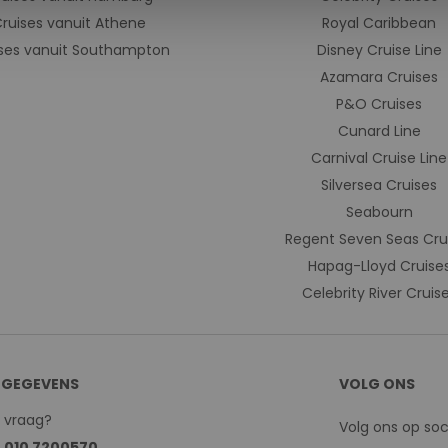
ruises vanuit Athene
Royal Caribbean
ses vanuit Southampton
Disney Cruise Line
Azamara Cruises
P&O Cruises
Cunard Line
Carnival Cruise Line
Silversea Cruises
Seabourn
Regent Seven Seas Cru
Hapag-Lloyd Cruise
Celebrity River Cruis
GEGEVENS
VOLG ONS
n vraag?
Volg ons op so
:
010 7200570