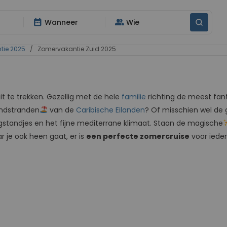
date_range
group
Wanneer
Wie
tie 2025
/ Zomervakantie Zuid 2025
t te trekken. Gezellig met de hele
familie
richting de meest fan
andstranden
van de
Caribische Eilanden
? Of misschien wel de 
ogstandjes en het fijne mediterrane klimaat. Staan de magische
r je ook heen gaat, er is
een perfecte zomercruise
voor iede