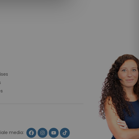
ises
s
es
ciale media: