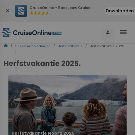
CruiseOnline - Boek jouw Cruise
close
Downloaden
star
star
star
star
star
menu
person
home
/
Cruise Aanbiedingen
/
Herfstvakantie
/ Herfstvakantie 2025
Herfstvakantie 2025
.
Herfstvakantie Noord 2025