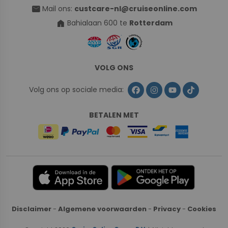
mail
Mail ons:
custcare-nl@cruiseonline.com
home
Bahialaan 600 te
Rotterdam
VOLG ONS
Volg ons op sociale media:
BETALEN MET
Disclaimer
-
Algemene voorwaarden
-
Privacy
-
Cookies