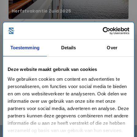
Herfstvakantie Zuid 2025
tune
format_line_spacing
Toon filter
Sorteren
Toestemming
Details
Over
Er zijn geen cruises gevonden die matchen met jouw
Deze website maakt gebruik van cookies
zoekopdracht. Verander je zoekopdracht en probeer
We gebruiken cookies om content en advertenties te
het opnieuw.
personaliseren, om functies voor social media te bieden
close
alle cruises met vertrek
vanaf 11-10-2025
en met
en om ons websiteverkeer te analyseren. Ook delen we
close
terugkomst
voor of op 26-10-2025
.
informatie over uw gebruik van onze site met onze
partners voor social media, adverteren en analyse. Deze
partners kunnen deze gegevens combineren met andere
informatie die u aan ze heeft verstrekt of die ze hebben
verzameld op basis van uw gebruik van hun services.