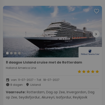
favorite
chevron_right
8 daagse IJsland cruise met de Rotterdam
Holland America Line
star
star
star
star
star
event
van: 11-07-2027 - Tot: 18-07-2027
schedule
place
8 dagen
IJsland
Vaarroute:
Rotterdam, Dag op Zee, Invergordon, Dag
op Zee, Seydisfjordur, Akureyri, Isafjordur, Reykjavik