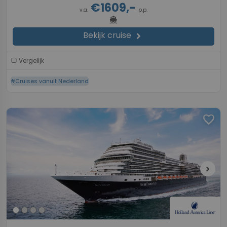
€1609,-
v.a.
p.p.
directions_boat
Bekijk cruise
chevron_right
Vergelijk
#Cruises vanuit Nederland
favorite
chevron_right