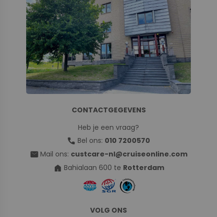
CONTACTGEGEVENS
Heb je een vraag?
call
Bel ons:
010 7200570
mail
Mail ons:
custcare-nl@cruiseonline.com
home
Bahialaan 600 te
Rotterdam
VOLG ONS