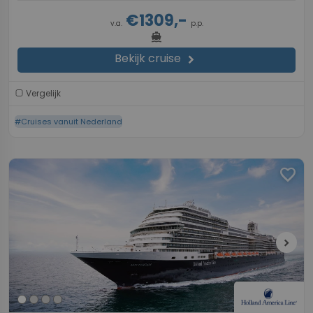
€1309,-
v.a.
p.p.
directions_boat
Bekijk cruise
chevron_right
Vergelijk
#Cruises vanuit Nederland
favorite
chevron_right