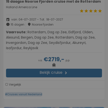
15 daagse Noorse Fjorden cruise met de Rotterdam
Holland America Line
star
star
star
star
star
event
van: 04-07-2027 - Tot: 18-07-2027
schedule
place
15 dagen
Noorse Fjorden
Vaarroute:
Rotterdam, Dag op Zee, Eidfjord, Olden,
Alesund, Bergen, Dag op Zee, Rotterdam, Dag op Zee,
Invergordon, Dag op Zee, Seydisfjordur, Akureyri,
Isafjordur, Reykjavik
€2719,-
v.a.
p.p.
directions_boat
Bekijk cruise
chevron_right
Vergelijk
#Cruises vanuit Nederland