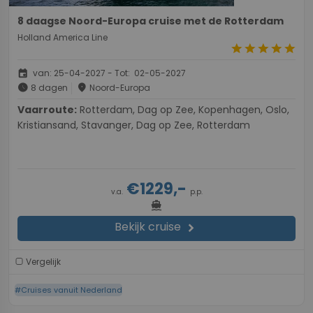
8 daagse Noord-Europa cruise met de Rotterdam
Holland America Line
star
star
star
star
star
event
van: 25-04-2027 - Tot: 02-05-2027
schedule
place
8 dagen
Noord-Europa
Vaarroute:
Rotterdam, Dag op Zee, Kopenhagen, Oslo,
Kristiansand, Stavanger, Dag op Zee, Rotterdam
€1229,-
v.a.
p.p.
directions_boat
Bekijk cruise
chevron_right
Vergelijk
#Cruises vanuit Nederland