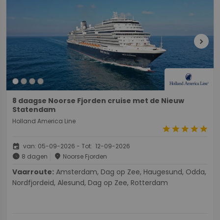
chevron_right
8 daagse Noorse Fjorden cruise met de Nieuw
Statendam
Holland America Line
star
star
star
star
star
event
van: 05-09-2026 - Tot: 12-09-2026
schedule
place
8 dagen
Noorse Fjorden
Vaarroute:
Amsterdam, Dag op Zee, Haugesund, Odda,
Nordfjordeid, Alesund, Dag op Zee, Rotterdam