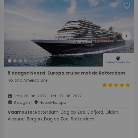
favorite
chevron_right
8 daagse Noord-Europa cruise met de Rotterdam
Holland America Line
star
star
star
star
star
event
van: 20-06-2027 - Tot: 27-06-2027
schedule
place
8 dagen
Noord-Europa
Vaarroute:
Rotterdam, Dag op Zee, Eidfjord, Olden,
Alesund, Bergen, Dag op Zee, Rotterdam