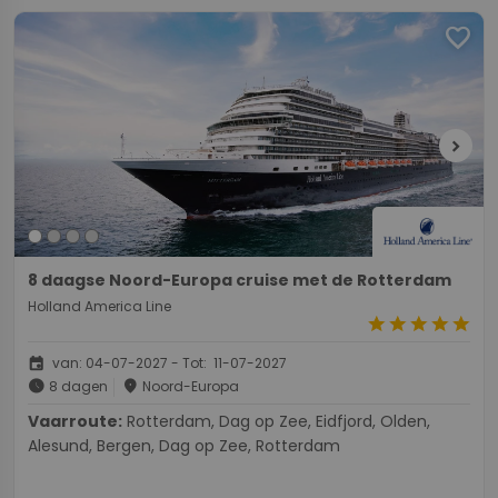
favorite
chevron_right
8 daagse Noord-Europa cruise met de Rotterdam
Holland America Line
star
star
star
star
star
event
van: 04-07-2027 - Tot: 11-07-2027
schedule
place
8 dagen
Noord-Europa
Vaarroute:
Rotterdam, Dag op Zee, Eidfjord, Olden,
Alesund, Bergen, Dag op Zee, Rotterdam