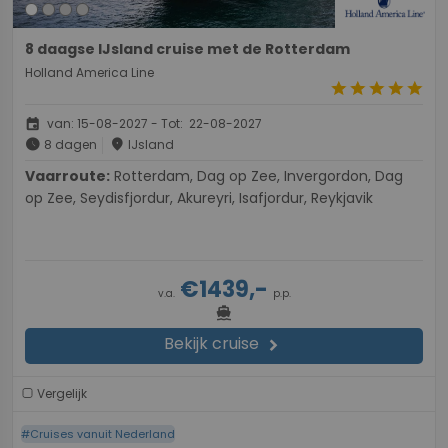
8 daagse IJsland cruise met de Rotterdam
Holland America Line
star
star
star
star
star
event
van: 15-08-2027 - Tot: 22-08-2027
schedule
place
8 dagen
IJsland
Vaarroute:
Rotterdam, Dag op Zee, Invergordon, Dag
op Zee, Seydisfjordur, Akureyri, Isafjordur, Reykjavik
€1439,-
v.a.
p.p.
directions_boat
Bekijk cruise
chevron_right
Vergelijk
#Cruises vanuit Nederland