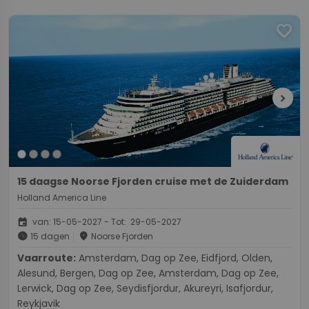
favorite
chevron_right
15 daagse Noorse Fjorden cruise met de Zuiderdam
Holland America Line
event
van: 15-05-2027 - Tot: 29-05-2027
schedule
place
15 dagen
Noorse Fjorden
Vaarroute:
Amsterdam, Dag op Zee, Eidfjord, Olden,
Alesund, Bergen, Dag op Zee, Amsterdam, Dag op Zee,
Lerwick, Dag op Zee, Seydisfjordur, Akureyri, Isafjordur,
Reykjavik