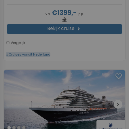
€1399,-
v.a.
p.p.
directions_boat
Bekijk cruise
chevron_right
Vergelijk
#Cruises vanuit Nederland
favorite
chevron_right