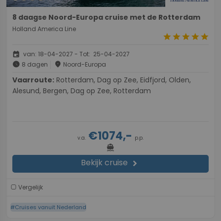
8 daagse Noord-Europa cruise met de Rotterdam
Holland America Line
star
star
star
star
star
event
van: 18-04-2027 - Tot: 25-04-2027
schedule
place
8 dagen
Noord-Europa
Vaarroute:
Rotterdam, Dag op Zee, Eidfjord, Olden,
Alesund, Bergen, Dag op Zee, Rotterdam
€1074,-
v.a.
p.p.
directions_boat
Bekijk cruise
chevron_right
Vergelijk
#Cruises vanuit Nederland