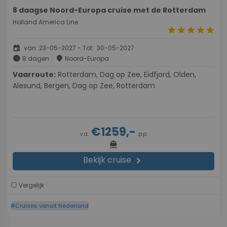
8 daagse Noord-Europa cruise met de Rotterdam
Holland America Line
star
star
star
star
star
event
van: 23-05-2027 - Tot: 30-05-2027
schedule
place
8 dagen
Noord-Europa
Vaarroute:
Rotterdam, Dag op Zee, Eidfjord, Olden,
Alesund, Bergen, Dag op Zee, Rotterdam
€1259,-
v.a.
p.p.
directions_boat
Bekijk cruise
chevron_right
Vergelijk
#Cruises vanuit Nederland