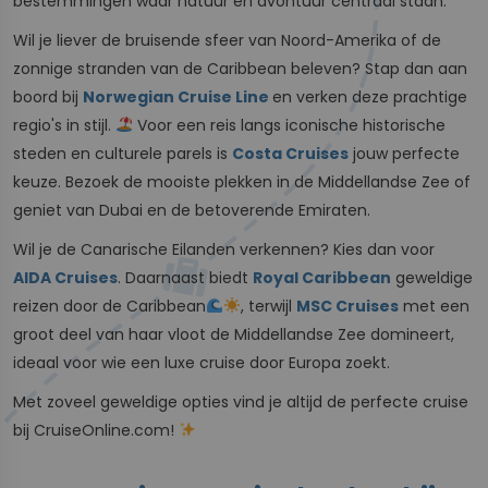
bestemmingen waar natuur en avontuur centraal staan.
Wil je liever de bruisende sfeer van Noord-Amerika of de
zonnige stranden van de Caribbean beleven? Stap dan aan
boord bij
Norwegian Cruise Line
en verken deze prachtige
regio's in stijl.
Voor een reis langs iconische historische
steden en culturele parels is
Costa Cruises
jouw perfecte
keuze. Bezoek de mooiste plekken in de Middellandse Zee of
geniet van Dubai en de betoverende Emiraten.
Wil je de Canarische Eilanden verkennen? Kies dan voor
AIDA Cruises
. Daarnaast biedt
Royal Caribbean
geweldige
reizen door de Caribbean
, terwijl
MSC Cruises
met een
groot deel van haar vloot de Middellandse Zee domineert,
ideaal voor wie een luxe cruise door Europa zoekt.
Met zoveel geweldige opties vind je altijd de perfecte cruise
bij CruiseOnline.com!