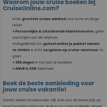
Waarom jouw cruise boeken bij
CruiseOnline.com?
+
Het
grootste cruise aanbod
voor korte en lange
reizen
+ Persoonlijke & uitstekende klantenservice
; geen
wachtrijen aan de telefoon
+
Mogelijkheid om
geheel online je pakket samen
te stellen
& écht
zorgeloos op cruise-avontuur
te
gaan
+ 365 dagen
in het jaar te bereiken
+ ANVR & SGR
Zekerheid
Boek de beste aanbieding voor
jouw cruise vakantie!
Geniet, beleef en bewonder. Kijk snel voor de beste prijs op
jouw favoriete vaarroute. Boek jouw cruise makkelijk geheel