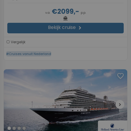
€2099,-
v.a.
p.p.
directions_boat
Bekijk cruise
chevron_right
Vergelijk
#Cruises vanuit Nederland
favorite
chevron_right