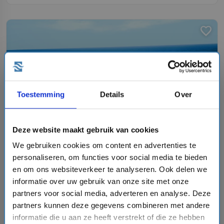
favorite
chevron_right
Toestemming
Details
Over
Deze website maakt gebruik van cookies
15 daagse Noorse Fjorden cruise met de Zuiderdam
We gebruiken cookies om content en advertenties te
Holland America Line
personaliseren, om functies voor social media te bieden
event
en om ons websiteverkeer te analyseren. Ook delen we
van: 17-07-2027 - Tot: 31-07-2027
schedule
place
15 dagen
Noorse Fjorden
informatie over uw gebruik van onze site met onze
partners voor social media, adverteren en analyse. Deze
Vaarroute:
Amsterdam, Dag op Zee, Eidfjord, Alesund,
partners kunnen deze gegevens combineren met andere
Olden, Sandnes, Dag op Zee, Amsterdam, Dag op Zee,
Oslo, Kristiansand, Sandnes, Skjolden, Dag op Zee,
informatie die u aan ze heeft verstrekt of die ze hebben