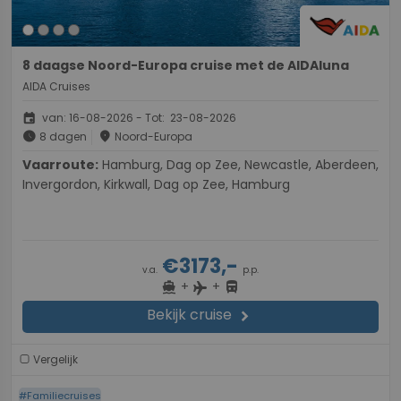
8 daagse Noord-Europa cruise met de AIDAluna
AIDA Cruises
event
van: 16-08-2026 - Tot: 23-08-2026
schedule
place
8 dagen
Noord-Europa
Vaarroute:
Hamburg, Dag op Zee, Newcastle, Aberdeen,
Invergordon, Kirkwall, Dag op Zee, Hamburg
€3173,-
v.a.
p.p.
+
+
directions_boat
directions_bus
flight
Bekijk cruise
chevron_right
Vergelijk
#Familiecruises