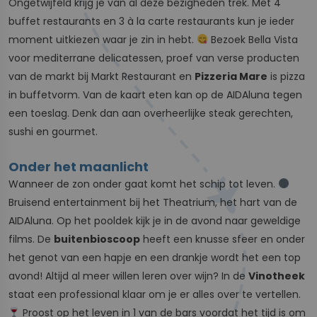
Ongetwijfeld krijg je van al deze bezigheden trek. Met 4
buffet restaurants en 3 à la carte restaurants kun je ieder
moment uitkiezen waar je zin in hebt.
Bezoek Bella Vista
voor mediterrane delicatessen, proef van verse producten
van de markt bij Markt Restaurant en
Pizzeria Mare
is pizza
in buffetvorm. Van de kaart eten kan op de AIDAluna tegen
een toeslag. Denk dan aan overheerlijke steak gerechten,
sushi en gourmet.
Onder het maanlicht
Wanneer de zon onder gaat komt het schip tot leven.
Bruisend entertainment bij het Theatrium, het hart van de
AIDAluna. Op het pooldek kijk je in de avond naar geweldige
films. De
buitenbioscoop
heeft een knusse sfeer en onder
het genot van een hapje en een drankje wordt het een top
avond! Altijd al meer willen leren over wijn? In de
Vinotheek
staat een professional klaar om je er alles over te vertellen.
Proost op het leven in 1 van de bars voordat het tijd is om