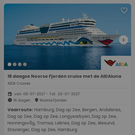
favorite
chevron_right
16 daagse Noorse Fjorden cruise met de AIDAluna
AIDA Cruises
event
van: 05-07-2027 - Tot: 20-07-2027
schedule
place
16 dagen
Noorse Fjorden
Vaarroute:
Hamburg, Dag op Zee, Bergen, Andalsnes,
Dag op Zee, Dag op Zee, Longyearbyen, Dag op Zee,
Honningsvåg, Tromsø, Leknes, Dag op Zee, Alesund,
Stavanger, Dag op Zee, Hamburg