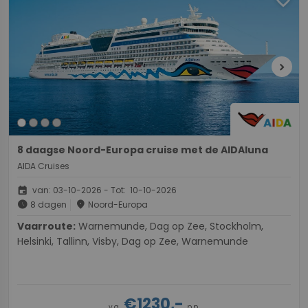
chevron_right
8 daagse Noord-Europa cruise met de AIDAluna
AIDA Cruises
event
van: 03-10-2026 - Tot: 10-10-2026
schedule
place
8 dagen
Noord-Europa
Vaarroute:
Warnemunde, Dag op Zee, Stockholm,
Helsinki, Tallinn, Visby, Dag op Zee, Warnemunde
€1230,-
v.a.
p.p.