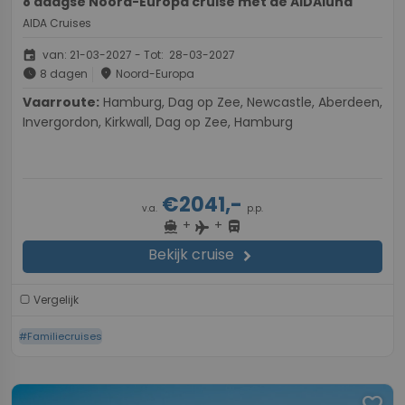
8 daagse Noord-Europa cruise met de AIDAluna
AIDA Cruises
event
van: 21-03-2027 - Tot: 28-03-2027
schedule
place
8 dagen
Noord-Europa
Vaarroute:
Hamburg, Dag op Zee, Newcastle, Aberdeen,
Invergordon, Kirkwall, Dag op Zee, Hamburg
€2041,-
v.a.
p.p.
+
+
directions_boat
directions_bus
flight
Bekijk cruise
chevron_right
Vergelijk
#Familiecruises
favorite