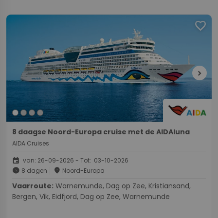
favorite
chevron_right
8 daagse Noord-Europa cruise met de AIDAluna
AIDA Cruises
event
van: 26-09-2026 - Tot: 03-10-2026
schedule
place
8 dagen
Noord-Europa
Vaarroute:
Warnemunde, Dag op Zee, Kristiansand,
Bergen, Vik, Eidfjord, Dag op Zee, Warnemunde