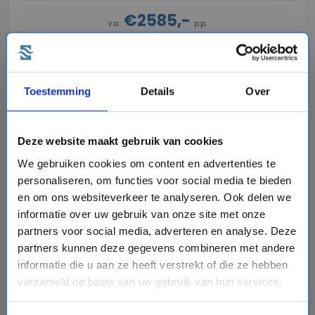
€2585,-
v.a.
p.p.
directions_boat
Bekijk cruise
chevron_right
Toestemming
Details
Over
Vergelijk
#Familiecruises
Deze website maakt gebruik van cookies
We gebruiken cookies om content en advertenties te
favorite
personaliseren, om functies voor social media te bieden
en om ons websiteverkeer te analyseren. Ook delen we
informatie over uw gebruik van onze site met onze
partners voor social media, adverteren en analyse. Deze
chevron_right
partners kunnen deze gegevens combineren met andere
informatie die u aan ze heeft verstrekt of die ze hebben
verzameld op basis van uw gebruik van hun services.