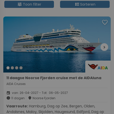
tune
format_line_spacing
Toon filter
Sorteren
favorite
chevron_right
11 daagse Noorse Fjorden cruise met de AIDAluna
AIDA Cruises
event
van: 26-04-2027 - Tot: 06-05-2027
schedule
place
11 dagen
Noorse Fjorden
Vaarroute:
Hamburg, Dag op Zee, Bergen, Olden,
Andalsnes, Maloy, Skjolden, Haugesund, Eidfjord, Dag op