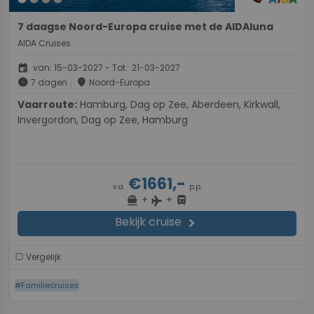
7 daagse Noord-Europa cruise met de AIDAluna
AIDA Cruises
event
van: 15-03-2027 - Tot: 21-03-2027
schedule
place
7 dagen
Noord-Europa
Vaarroute:
Hamburg, Dag op Zee, Aberdeen, Kirkwall,
Invergordon, Dag op Zee, Hamburg
€1661,-
v.a.
p.p.
+
+
directions_boat
directions_bus
flight
Bekijk cruise
chevron_right
Vergelijk
#Familiecruises