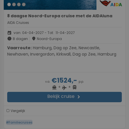
8 daagse Noord-Europa cruise met de AIDAluna
AIDA Cruises
event
van: 04-04-2027 - Tot: 11-04-2027
schedule
place
8 dagen
Noord-Europa
Vaarroute:
Hamburg, Dag op Zee, Newcastle,
Newhaven, Invergordon, Kirkwall, Dag op Zee, Hamburg
€1524,-
v.a.
p.p.
+
+
directions_boat
directions_bus
flight
Bekijk cruise
chevron_right
Vergelijk
#Familiecruises