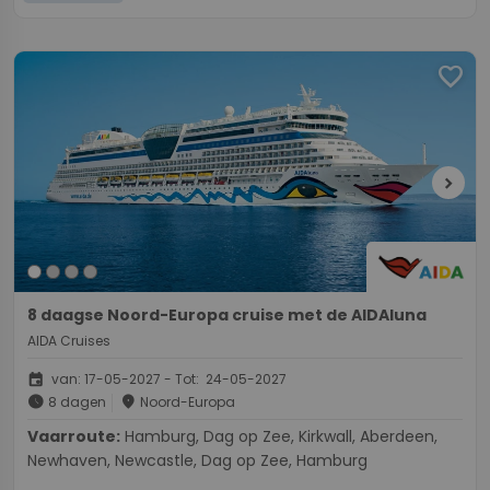
favorite
chevron_right
8 daagse Noord-Europa cruise met de AIDAluna
AIDA Cruises
event
van: 17-05-2027 - Tot: 24-05-2027
schedule
place
8 dagen
Noord-Europa
Vaarroute:
Hamburg, Dag op Zee, Kirkwall, Aberdeen,
Newhaven, Newcastle, Dag op Zee, Hamburg