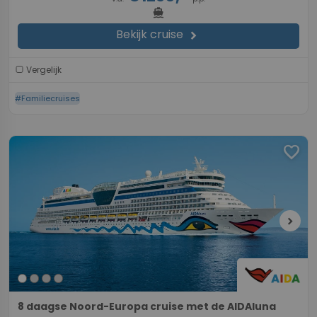
directions_boat
Bekijk cruise
chevron_right
Vergelijk
#Familiecruises
favorite
chevron_right
8 daagse Noord-Europa cruise met de AIDAluna