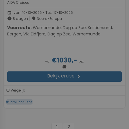
AIDA Cruises
event
van: 10-10-2026 - Tot: 17-10-2026
schedule
place
8 dagen
Noord-Europa
Vaarroute:
Warnemunde, Dag op Zee, Kristiansand,
Bergen, Vik, Eidfjord, Dag op Zee, Warnemunde
€1030,-
v.a.
p.p.
directions_boat
Bekijk cruise
chevron_right
Vergelijk
#Familiecruises
2
1