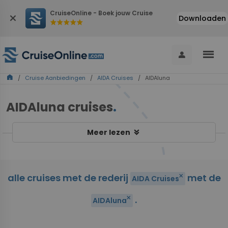
CruiseOnline - Boek jouw Cruise
close
Downloaden
star
star
star
star
star
menu
person
home
/
Cruise Aanbiedingen
/
AIDA Cruises
/ AIDAluna
AIDAluna cruises
.
keyboard_double_arrow_down
Meer lezen
alle cruises met de rederij
met de
close
AIDA Cruises
.
close
AIDAluna