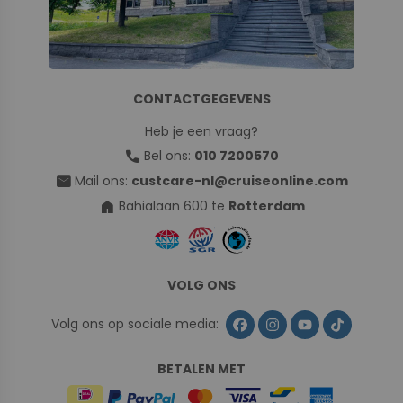
CONTACTGEGEVENS
Heb je een vraag?
call
Bel ons:
010 7200570
mail
Mail ons:
custcare-nl@cruiseonline.com
home
Bahialaan 600 te
Rotterdam
VOLG ONS
Volg ons op sociale media:
BETALEN MET