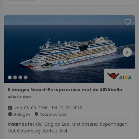
favorite
chevron_right
8 daagse Noord-Europa cruise met de AIDAbella
AIDA Cruises
event
van: 06-09-2026 - Tot: 13-09-2026
schedule
place
8 dagen
Noord-Europa
Vaarroute:
Kiel, Dag op Zee, Kristiansand, Kopenhagen,
Kiel, Gotenburg, Aarhus, Kiel