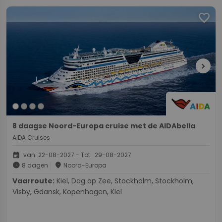
favorite
chevron_right
8 daagse Noord-Europa cruise met de AIDAbella
AIDA Cruises
event
van: 22-08-2027 - Tot: 29-08-2027
schedule
place
8 dagen
Noord-Europa
Vaarroute:
Kiel, Dag op Zee, Stockholm, Stockholm,
Visby, Gdansk, Kopenhagen, Kiel