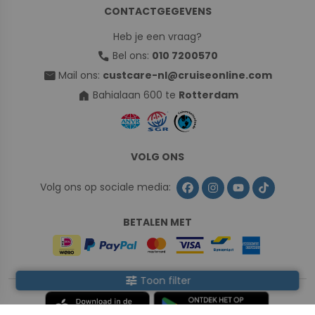
CONTACTGEGEVENS
Heb je een vraag?
call
Bel ons:
010 7200570
mail
Mail ons:
custcare-nl@cruiseonline.com
home
Bahialaan 600 te
Rotterdam
VOLG ONS
Volg ons op sociale media:
BETALEN MET
tune
Toon filter