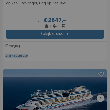
op Zee, Stavanger, Dag op Zee, Kiel
€2647,-
v.a.
p.p.
+
+
directions_boat
directions_bus
flight
Bekijk cruise
chevron_right
Vergelijk
#Familiecruises
favorite
chevron_right