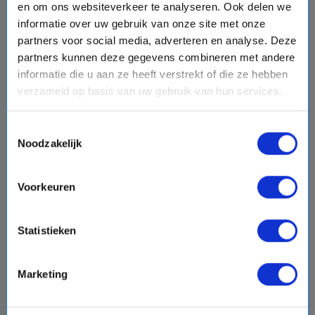
en om ons websiteverkeer te analyseren. Ook delen we
informatie over uw gebruik van onze site met onze
9 daagse Noord-Europa cruise met de AIDAbella
partners voor social media, adverteren en analyse. Deze
AIDA Cruises
partners kunnen deze gegevens combineren met andere
informatie die u aan ze heeft verstrekt of die ze hebben
event
van: 13-09-2026 - Tot: 21-09-2026
verzameld op basis van uw gebruik van hun services.
schedule
place
9 dagen
Noord-Europa
Vaarroute:
Kiel, Skagen, Oslo, Dag op Zee, Kiel,
Toestemmingsselectie
Kopenhagen, Kristiansand, Dag op Zee, Kiel
Noodzakelijk
Voorkeuren
€999,-
v.a.
p.p.
directions_boat
Statistieken
Bekijk cruise
chevron_right
Vergelijk
Marketing
#Familiecruises