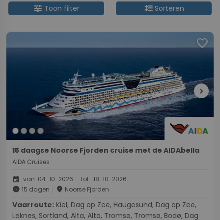
tune
format_line_spacing
Toon filter
Sorteren
favorite
chevron_right
15 daagse Noorse Fjorden cruise met de AIDAbella
AIDA Cruises
event
van: 04-10-2026 - Tot: 18-10-2026
schedule
place
15 dagen
Noorse Fjorden
Vaarroute:
Kiel, Dag op Zee, Haugesund, Dag op Zee,
Leknes, Sortland, Alta, Alta, Tromsø, Tromsø, Bodø, Dag