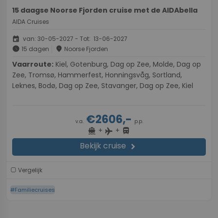
15 daagse Noorse Fjorden cruise met de AIDAbella
AIDA Cruises
event
van: 30-05-2027 - Tot: 13-06-2027
schedule
place
15 dagen
Noorse Fjorden
Vaarroute:
Kiel, Gotenburg, Dag op Zee, Molde, Dag op
Zee, Tromsø, Hammerfest, Honningsvåg, Sortland,
Leknes, Bodø, Dag op Zee, Stavanger, Dag op Zee, Kiel
€2606,-
v.a.
p.p.
+
+
directions_boat
directions_bus
flight
Bekijk cruise
chevron_right
Vergelijk
#Familiecruises