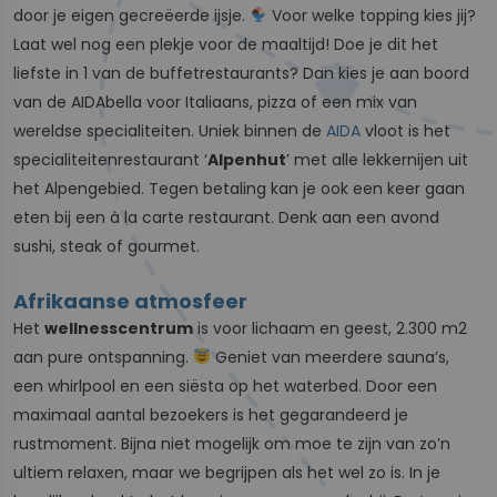
door je eigen gecreëerde ijsje.
Voor welke topping kies jij?
Laat wel nog een plekje voor de maaltijd! Doe je dit het
liefste in 1 van de buffetrestaurants? Dan kies je aan boord
van de AIDAbella voor Italiaans, pizza of een mix van
wereldse specialiteiten. Uniek binnen de
AIDA
vloot is het
specialiteitenrestaurant ‘
Alpenhut
’ met alle lekkernijen uit
het Alpengebied. Tegen betaling kan je ook een keer gaan
eten bij een à la carte restaurant. Denk aan een avond
sushi, steak of gourmet.
Afrikaanse atmosfeer
Het
wellnesscentrum
is voor lichaam en geest, 2.300 m2
aan pure ontspanning.
Geniet van meerdere sauna’s,
een whirlpool en een siësta op het waterbed. Door een
maximaal aantal bezoekers is het gegarandeerd je
rustmoment. Bijna niet mogelijk om moe te zijn van zo’n
ultiem relaxen, maar we begrijpen als het wel zo is. In je