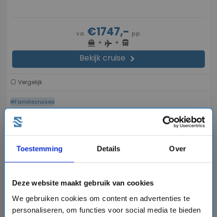
€1747,-
v.a.
p.p.
+
+
directions_boat
directions_bus
flight
Bekijk cruise
chevron_right
Vergelijk
#Familiecruises
favorite
Toestemming
Details
Over
Deze website maakt gebruik van cookies
chevron_right
We gebruiken cookies om content en advertenties te
personaliseren, om functies voor social media te bieden