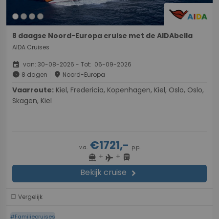
8 daagse Noord-Europa cruise met de AIDAbella
AIDA Cruises
event
van: 30-08-2026 - Tot: 06-09-2026
schedule
place
8 dagen
Noord-Europa
Vaarroute:
Kiel, Fredericia, Kopenhagen, Kiel, Oslo, Oslo,
Skagen, Kiel
€1721,-
v.a.
p.p.
+
+
directions_boat
directions_bus
flight
Bekijk cruise
chevron_right
Vergelijk
#Familiecruises