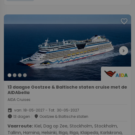
favorite
chevron_right
13 daagse Oostzee & Baltische staten cruise met de
AIDAbella
AIDA Cruises
event
van: 18-05-2027 - Tot: 30-05-2027
schedule
place
13 dagen
Oostzee & Baltische staten
Vaarroute:
Kiel, Dag op Zee, Stockholm, Stockholm,
Tallinn, Hamina, Helsinki, Riga, Riga, Klaipeda, Karlskrona,