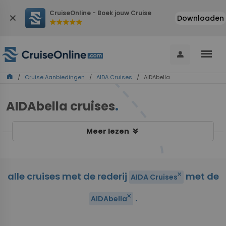
CruiseOnline - Boek jouw Cruise
close
Downloaden
star
star
star
star
star
menu
person
home
/
Cruise Aanbiedingen
/
AIDA Cruises
/ AIDAbella
AIDAbella cruises
.
keyboard_double_arrow_down
Meer lezen
alle cruises met de rederij
met de
close
AIDA Cruises
.
close
AIDAbella