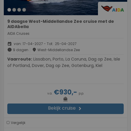
9 daagse West-Middellandse Zee cruise met de
AIDAbella
AIDA Cruises
event
van: 17-04-2027 - Tot: 25-04-2027
schedule
place
9 dagen
West-Middellandse Zee
Vaarroute:
Lissabon, Porto, La Coruna, Dag op Zee, Isle
of Portland, Dover, Dag op Zee, Gotenburg, Kiel
€930,-
v.a.
p.p.
directions_boat
Bekijk cruise
chevron_right
Vergelijk