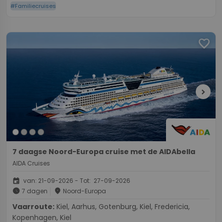
#Familiecruises
favorite
chevron_right
7 daagse Noord-Europa cruise met de AIDAbella
AIDA Cruises
event
van: 21-09-2026 - Tot: 27-09-2026
schedule
place
7 dagen
Noord-Europa
Vaarroute:
Kiel, Aarhus, Gotenburg, Kiel, Fredericia,
Kopenhagen, Kiel