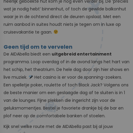
heerlijk geboekte hut kom je nog even verder bij. De ‘precies
wat je nodig hebt’ binnenhut, of toch de gewilde balkonhut
waar je in de ochtend direct de deuren opslaat. Met een
ruim aanbod in suites houdt niets je tegen om in luxe op
cruisevakantie te gaan.
Geen tijd om te vervelen
De AIDAbella biedt een
uitgebreid entertainment
programma. Loop overdag of in de avond langs het hart van
het schip, het theatrium. De hele dag door zijn hier shows en
live muziek.
Het casino is er voor de spanning-zoekers.
Een spelletje poker, roulette of toch Black Jack? Volgens ons
de beste manier om een geslaagde dag af te sluiten is in 1
van de lounges. Fijne plekken die ingericht zijn voor de
geluksmomentjes. Bestel je favoriete drankje bij de bar en
plof neer op de comfortabele banken of stoelen.
Kijk snel welke route met de AIDAbella past bij al jouw