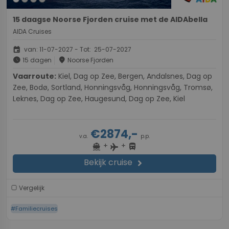
15 daagse Noorse Fjorden cruise met de AIDAbella
AIDA Cruises
event
van: 11-07-2027 - Tot: 25-07-2027
schedule
place
15 dagen
Noorse Fjorden
Vaarroute:
Kiel, Dag op Zee, Bergen, Andalsnes, Dag op
Zee, Bodø, Sortland, Honningsvåg, Honningsvåg, Tromsø,
Leknes, Dag op Zee, Haugesund, Dag op Zee, Kiel
€2874,-
v.a.
p.p.
+
+
directions_boat
directions_bus
flight
Bekijk cruise
chevron_right
Vergelijk
#Familiecruises