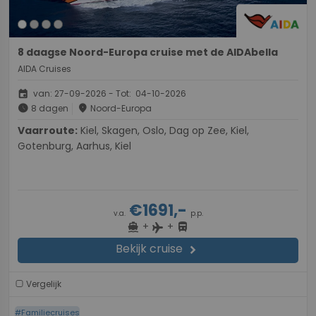
8 daagse Noord-Europa cruise met de AIDAbella
AIDA Cruises
event
van: 27-09-2026 - Tot: 04-10-2026
schedule
place
8 dagen
Noord-Europa
Vaarroute:
Kiel, Skagen, Oslo, Dag op Zee, Kiel,
Gotenburg, Aarhus, Kiel
€1691,-
v.a.
p.p.
+
+
directions_boat
directions_bus
flight
Bekijk cruise
chevron_right
Vergelijk
#Familiecruises