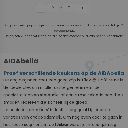
...
2
7
chevron_right
1
De genoemde prijzen zijn per persoon op basis van de meest voordelige 2-
persoonshut.
De prijzen kunnen wijzigen en zijn onder voorbehoud van beschikbaarheid.
AIDAbella
Proef verschillende keukens op de AIDAbella
De dag beginnen met een goed kop koffie?
Café Mare is
de ideale plek om in alle rust te genieten van de
specialiteiten van starbucks of een ruime selectie aan thee
smaken. Iedereen die zichzelf bij de groep
‘chocoladeliefhebbers’ indeelt, is erg gelukkig door de
variaties van chocolademelk. Om nog even door te gaan in
het zoete segment. In de
IJsbar
wordt je intens gelukkig