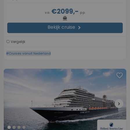
€2099,-
v.a.
p.p.
directions_boat
Bekijk cruise
chevron_right
Vergelijk
#Cruises vanuit Nederland
favorite
chevron_right