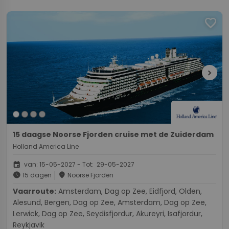
favorite
chevron_right
15 daagse Noorse Fjorden cruise met de Zuiderdam
Holland America Line
event
van: 15-05-2027 - Tot: 29-05-2027
schedule
place
15 dagen
Noorse Fjorden
Vaarroute:
Amsterdam, Dag op Zee, Eidfjord, Olden,
Alesund, Bergen, Dag op Zee, Amsterdam, Dag op Zee,
Lerwick, Dag op Zee, Seydisfjordur, Akureyri, Isafjordur,
Reykjavik