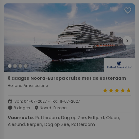
favorite
chevron_right
8 daagse Noord-Europa cruise met de Rotterdam
Holland America Line
star
star
star
star
star
event
van: 04-07-2027 - Tot: 11-07-2027
schedule
place
8 dagen
Noord-Europa
Vaarroute:
Rotterdam, Dag op Zee, Eidfjord, Olden,
Alesund, Bergen, Dag op Zee, Rotterdam