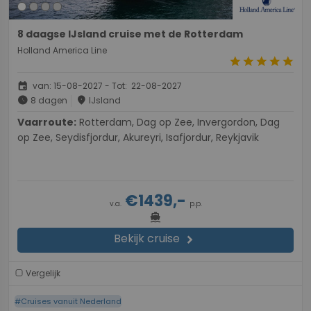
8 daagse IJsland cruise met de Rotterdam
Holland America Line
star
star
star
star
star
event
van: 15-08-2027 - Tot: 22-08-2027
schedule
place
8 dagen
IJsland
Vaarroute:
Rotterdam, Dag op Zee, Invergordon, Dag
op Zee, Seydisfjordur, Akureyri, Isafjordur, Reykjavik
€1439,-
v.a.
p.p.
directions_boat
Bekijk cruise
chevron_right
Vergelijk
#Cruises vanuit Nederland