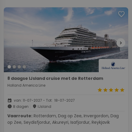
favorite
chevron_right
8 daagse IJsland cruise met de Rotterdam
Holland America Line
star
star
star
star
star
event
van: 11-07-2027 - Tot: 18-07-2027
schedule
place
8 dagen
IJsland
Vaarroute:
Rotterdam, Dag op Zee, Invergordon, Dag
op Zee, Seydisfjordur, Akureyri, Isafjordur, Reykjavik