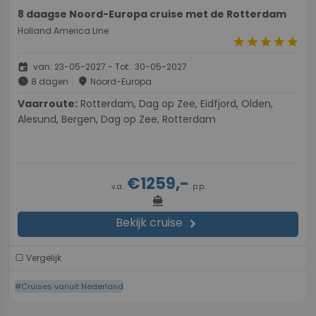
8 daagse Noord-Europa cruise met de Rotterdam
Holland America Line
star
star
star
star
star
event
van: 23-05-2027 - Tot: 30-05-2027
schedule
place
8 dagen
Noord-Europa
Vaarroute:
Rotterdam, Dag op Zee, Eidfjord, Olden,
Alesund, Bergen, Dag op Zee, Rotterdam
€1259,-
v.a.
p.p.
directions_boat
Bekijk cruise
chevron_right
Vergelijk
#Cruises vanuit Nederland