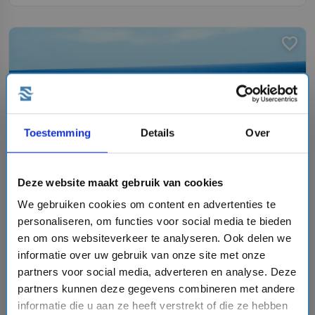
favorite
chevron_right
Toestemming
Details
Over
Deze website maakt gebruik van cookies
15 daagse Noorse Fjorden cruise met de Zuiderdam
We gebruiken cookies om content en advertenties te
Holland America Line
personaliseren, om functies voor social media te bieden
event
en om ons websiteverkeer te analyseren. Ook delen we
van: 17-07-2027 - Tot: 31-07-2027
schedule
place
15 dagen
Noorse Fjorden
informatie over uw gebruik van onze site met onze
partners voor social media, adverteren en analyse. Deze
Vaarroute:
Amsterdam, Dag op Zee, Eidfjord, Alesund,
partners kunnen deze gegevens combineren met andere
Olden, Sandnes, Dag op Zee, Amsterdam, Dag op Zee,
Oslo, Kristiansand, Sandnes, Skjolden, Dag op Zee,
informatie die u aan ze heeft verstrekt of die ze hebben