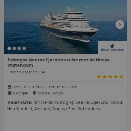
chevron_right
8 daagse Noorse Fjorden cruise met de Nieuw
Statendam
Holland America Line
star
star
star
star
star
event
van: 05-09-2026 - Tot: 12-09-2026
schedule
place
8 dagen
Noorse Fjorden
Vaarroute:
Amsterdam, Dag op Zee, Haugesund, Odda,
Nordfjordeid, Alesund, Dag op Zee, Rotterdam