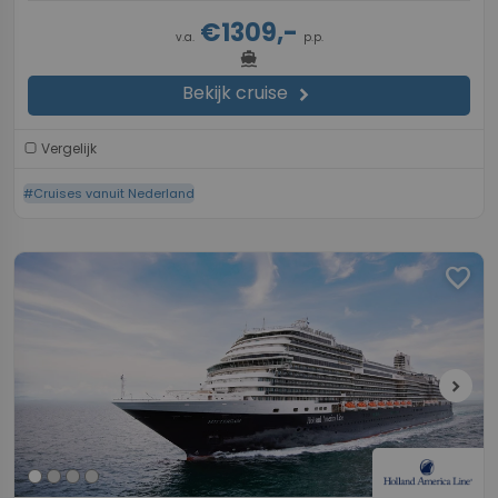
€1309,-
v.a.
p.p.
directions_boat
Bekijk cruise
chevron_right
Vergelijk
#Cruises vanuit Nederland
favorite
chevron_right