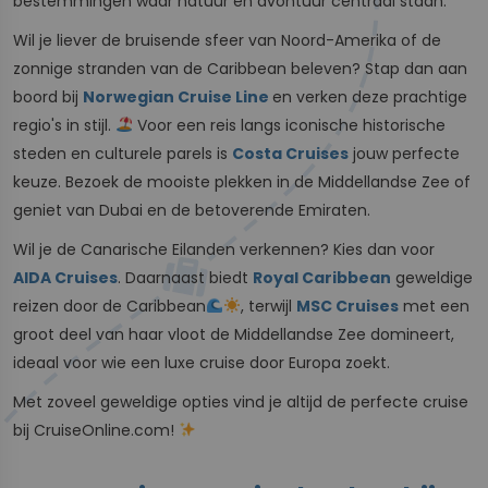
bestemmingen waar natuur en avontuur centraal staan.
Wil je liever de bruisende sfeer van Noord-Amerika of de
zonnige stranden van de Caribbean beleven? Stap dan aan
boord bij
Norwegian Cruise Line
en verken deze prachtige
regio's in stijl.
Voor een reis langs iconische historische
steden en culturele parels is
Costa Cruises
jouw perfecte
keuze. Bezoek de mooiste plekken in de Middellandse Zee of
geniet van Dubai en de betoverende Emiraten.
Wil je de Canarische Eilanden verkennen? Kies dan voor
AIDA Cruises
. Daarnaast biedt
Royal Caribbean
geweldige
reizen door de Caribbean
, terwijl
MSC Cruises
met een
groot deel van haar vloot de Middellandse Zee domineert,
ideaal voor wie een luxe cruise door Europa zoekt.
Met zoveel geweldige opties vind je altijd de perfecte cruise
bij CruiseOnline.com!