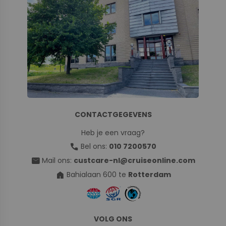
CONTACTGEGEVENS
Heb je een vraag?
call
Bel ons:
010 7200570
mail
Mail ons:
custcare-nl@cruiseonline.com
home
Bahialaan 600 te
Rotterdam
VOLG ONS