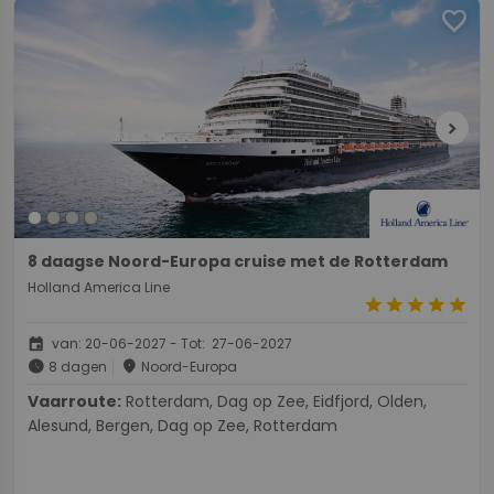
favorite
chevron_right
8 daagse Noord-Europa cruise met de Rotterdam
Holland America Line
star
star
star
star
star
event
van: 20-06-2027 - Tot: 27-06-2027
schedule
place
8 dagen
Noord-Europa
Vaarroute:
Rotterdam, Dag op Zee, Eidfjord, Olden,
Alesund, Bergen, Dag op Zee, Rotterdam