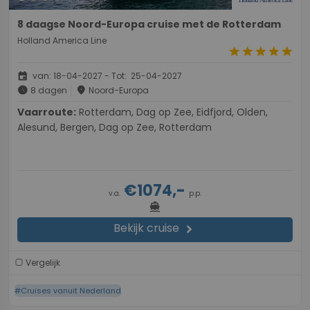
8 daagse Noord-Europa cruise met de Rotterdam
Holland America Line
star
star
star
star
star
event
van: 18-04-2027 - Tot: 25-04-2027
schedule
place
8 dagen
Noord-Europa
Vaarroute:
Rotterdam, Dag op Zee, Eidfjord, Olden,
Alesund, Bergen, Dag op Zee, Rotterdam
€1074,-
v.a.
p.p.
directions_boat
Bekijk cruise
chevron_right
Vergelijk
#Cruises vanuit Nederland