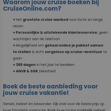
Waarom jouw cruise boeken bij
CruiseOnline.com?
+
Het
grootste cruise aanbod
voor korte en lange
reizen
+ Persoonlijke & uitstekende klantenservice
; geen
wachtrijen aan de telefoon
+
Mogelijkheid om
geheel online je pakket samen
te stellen
& écht
zorgeloos op cruise-avontuur
te
gaan
+ 365 dagen
in het jaar te bereiken
+ ANVR & SGR
Zekerheid
Boek de beste aanbieding voor
jouw cruise vakantie!
Geniet, beleef en bewonder. Kijk snel voor de beste prijs op
jouw favoriete vaarroute. Boek jouw cruise makkelijk geheel