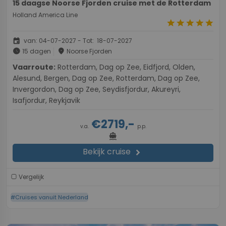
15 daagse Noorse Fjorden cruise met de Rotterdam
Holland America Line
star
star
star
star
star
event
van: 04-07-2027 - Tot: 18-07-2027
schedule
place
15 dagen
Noorse Fjorden
Vaarroute:
Rotterdam, Dag op Zee, Eidfjord, Olden,
Alesund, Bergen, Dag op Zee, Rotterdam, Dag op Zee,
Invergordon, Dag op Zee, Seydisfjordur, Akureyri,
Isafjordur, Reykjavik
€2719,-
v.a.
p.p.
directions_boat
Bekijk cruise
chevron_right
Vergelijk
#Cruises vanuit Nederland