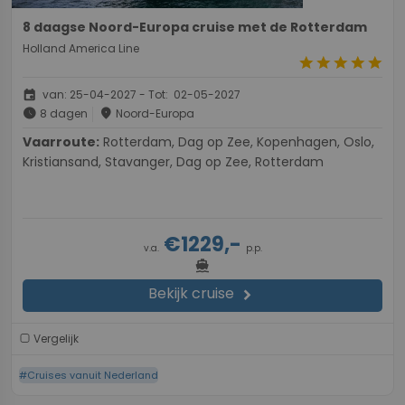
8 daagse Noord-Europa cruise met de Rotterdam
Holland America Line
star
star
star
star
star
event
van: 25-04-2027 - Tot: 02-05-2027
schedule
place
8 dagen
Noord-Europa
Vaarroute:
Rotterdam, Dag op Zee, Kopenhagen, Oslo,
Kristiansand, Stavanger, Dag op Zee, Rotterdam
€1229,-
v.a.
p.p.
directions_boat
Bekijk cruise
chevron_right
Vergelijk
#Cruises vanuit Nederland