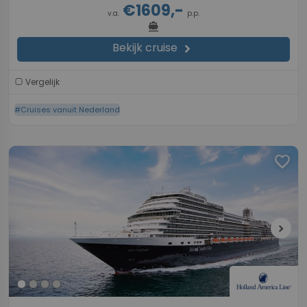
€1609,-
v.a.
p.p.
directions_boat
Bekijk cruise
chevron_right
Vergelijk
#Cruises vanuit Nederland
favorite
chevron_right