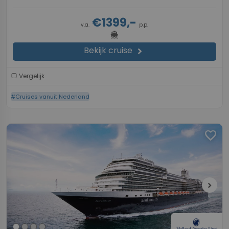
€1399,-
v.a.
p.p.
directions_boat
Bekijk cruise
chevron_right
Vergelijk
#Cruises vanuit Nederland
favorite
chevron_right