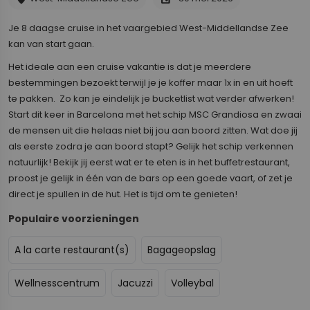
Je 8 daagse cruise in het vaargebied West-Middellandse Zee
kan van start gaan.
Het ideale aan een cruise vakantie is dat je meerdere
bestemmingen bezoekt terwijl je je koffer maar 1x in en uit hoeft
te pakken. Zo kan je eindelijk je bucketlist wat verder afwerken!
Start dit keer in Barcelona met het schip MSC Grandiosa en zwaai
de mensen uit die helaas niet bij jou aan boord zitten. Wat doe jij
als eerste zodra je aan boord stapt? Gelijk het schip verkennen
natuurlijk! Bekijk jij eerst wat er te eten is in het buffetrestaurant,
proost je gelijk in één van de bars op een goede vaart, of zet je
direct je spullen in de hut. Het is tijd om te genieten!
Populaire voorzieningen
A la carte restaurant(s)
Bagageopslag
Wellnesscentrum
Jacuzzi
Volleybal