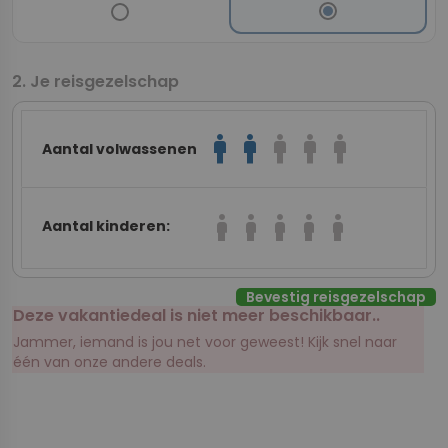
Je reisgezelschap
man
man
man
man
man
Aantal volwassenen
boy
boy
boy
boy
boy
Aantal kinderen:
Bevestig reisgezelschap
Deze vakantiedeal is niet meer beschikbaar..
Jammer, iemand is jou net voor geweest! Kijk snel naar
één van onze andere deals.