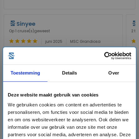
Sinyee
Op 1 cruise(s)geweest
2 to
star
star
star
star
star
star
s
juni 2025
MSC Grandiosa
Heel erg gaaf!!
Wa
Wat een ontzettend leuk manier van reizen is dit!
Ik 
Elke dag was het een feestje aan boord en het
en 
personeel was zo vriendelijk, er werd superveel
hou
Toestemming
Details
Over
rekening gehouden met mijn dieetwensen. Zo
De 
veel leuke plekken gezien waar je normaal
Voo
gesproken niet zo snel zou gaan. Echt een
gig
aanrader.
en 
Deze website maakt gebruik van cookies
We gebruiken cookies om content en advertenties te
personaliseren, om functies voor social media te bieden
en om ons websiteverkeer te analyseren. Ook delen we
informatie over uw gebruik van onze site met onze
partners voor social media, adverteren en analyse. Deze