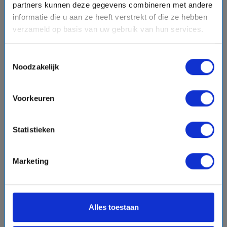
partners kunnen deze gegevens combineren met andere
Laat een review achter
informatie die u aan ze heeft verstrekt of die ze hebben
verzameld op basis van uw gebruik van hun services.
Voornaam
Toestemmingsselectie
Noodzakelijk
Emailadres
Voorkeuren
Jouw ervaring in een zin
Statistieken
Jouw ervaring
Marketing
Alles toestaan