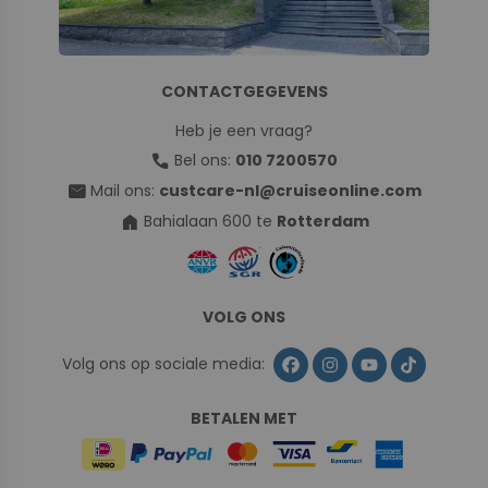
CONTACTGEGEVENS
Heb je een vraag?
call
Bel ons:
010 7200570
mail
Mail ons:
custcare-nl@cruiseonline.com
home
Bahialaan 600 te
Rotterdam
VOLG ONS
Volg ons op sociale media:
BETALEN MET