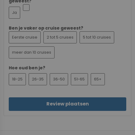
geweest?
Ja
Ben je vaker op cruise geweest?
Eerste cruise
2 tot 5 cruises
5 tot 10 cruises
meer dan 10 cruises
Hoe oud ben je?
18-25
26-35
36-50
51-65
65+
Review plaatsen