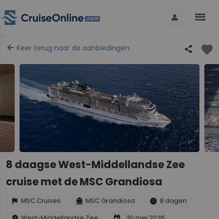
menu
person
favorite
arrow_back
Keer terug naar de aanbiedingen
share
8 daagse West-Middellandse Zee
cruise met de MSC Grandiosa
MSC Cruises
MSC Grandiosa
8 dagen
flag
directions_boat
schedule
West-Middellandse Zee
30 mei 2026
place
event