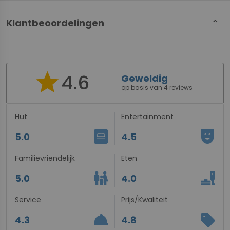
Klantbeoordelingen
star
4.6
Geweldig
op basis van 4 reviews
Hut
Entertainment
bedroom_parent
comedy_mask
5.0
4.5
Familievriendelijk
Eten
family_restroom
brunch_dining
5.0
4.0
Service
Prijs/Kwaliteit
room_service
sell
4.3
4.8