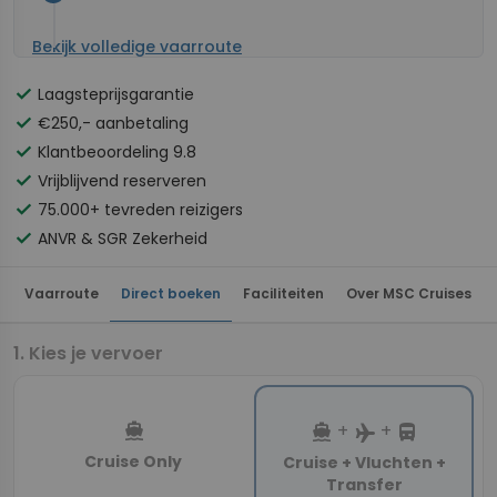
Bekijk volledige vaarroute
check
Laagsteprijsgarantie
check
€250,- aanbetaling
check
Klantbeoordeling 9.8
check
Vrijblijvend reserveren
check
75.000+ tevreden reizigers
check
ANVR & SGR Zekerheid
Vaarroute
Direct boeken
Faciliteiten
Over MSC Cruises
Kies je vervoer
directions_boat
directions_boat
directions_bus
+
+
flight
Cruise Only
Cruise + Vluchten +
Transfer