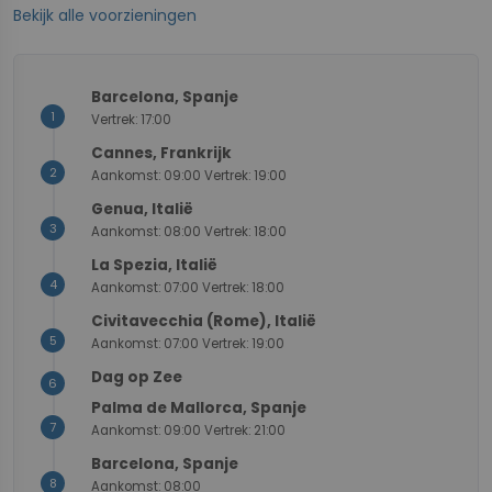
Bekijk alle voorzieningen
3
4
2
5
1/8
1/8
7
+
Barcelona, Spanje
1
Vertrek: 17:00
−
Cannes, Frankrijk
2
Aankomst: 09:00 Vertrek: 19:00
Genua, Italië
3
Aankomst: 08:00 Vertrek: 18:00
La Spezia, Italië
4
Aankomst: 07:00 Vertrek: 18:00
Civitavecchia (Rome), Italië
5
Aankomst: 07:00 Vertrek: 19:00
Dag op Zee
6
Palma de Mallorca, Spanje
7
Aankomst: 09:00 Vertrek: 21:00
Barcelona, Spanje
8
Aankomst: 08:00