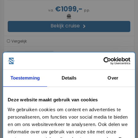
€1099,-
v.a.
p.p.
directions_boat
Bekijk cruise
chevron_right
Vergelijk
#Cruises vanuit Nederland
favorite
Toestemming
Details
Over
Deze website maakt gebruik van cookies
chevron_right
We gebruiken cookies om content en advertenties te
personaliseren, om functies voor social media te bieden
en om ons websiteverkeer te analyseren. Ook delen we
informatie over uw gebruik van onze site met onze