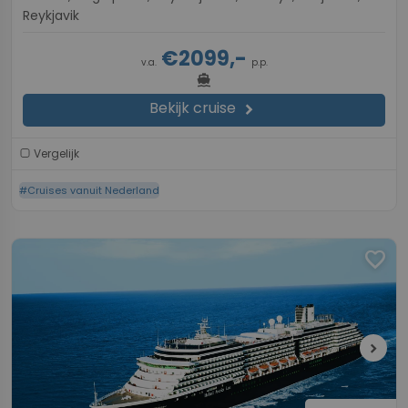
Reykjavik
€2099,-
v.a.
p.p.
directions_boat
Bekijk cruise
chevron_right
Vergelijk
#Cruises vanuit Nederland
favorite
chevron_right