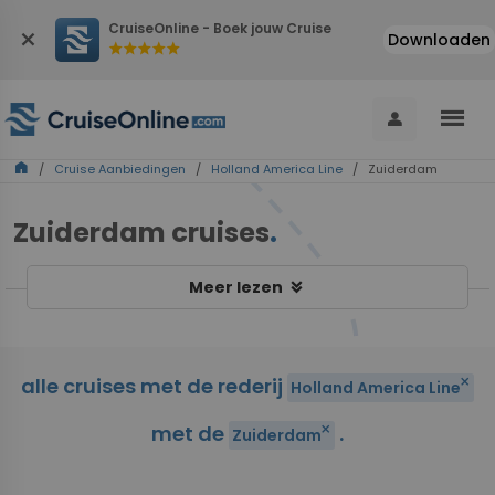
CruiseOnline - Boek jouw Cruise
close
Downloaden
star
star
star
star
star
menu
person
home
/
Cruise Aanbiedingen
/
Holland America Line
/ Zuiderdam
Zuiderdam cruises
.
keyboard_double_arrow_down
Meer lezen
alle cruises met de rederij
close
Holland America Line
met de
.
close
Zuiderdam