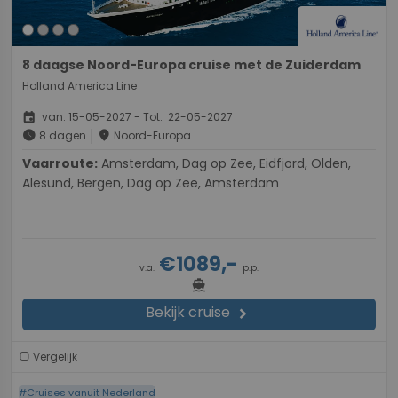
8 daagse Noord-Europa cruise met de Zuiderdam
Holland America Line
event
van: 15-05-2027 - Tot: 22-05-2027
schedule
place
8 dagen
Noord-Europa
Vaarroute:
Amsterdam, Dag op Zee, Eidfjord, Olden,
Alesund, Bergen, Dag op Zee, Amsterdam
€1089,-
v.a.
p.p.
directions_boat
Bekijk cruise
chevron_right
Vergelijk
#Cruises vanuit Nederland