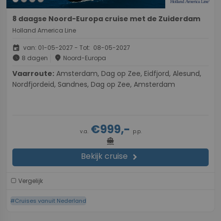
8 daagse Noord-Europa cruise met de Zuiderdam
Holland America Line
event
van: 01-05-2027 - Tot: 08-05-2027
schedule
place
8 dagen
Noord-Europa
Vaarroute:
Amsterdam, Dag op Zee, Eidfjord, Alesund,
Nordfjordeid, Sandnes, Dag op Zee, Amsterdam
€999,-
v.a.
p.p.
directions_boat
Bekijk cruise
chevron_right
Vergelijk
#Cruises vanuit Nederland