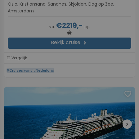
Oslo, Kristiansand, Sandnes, Skjolden, Dag op Zee,
Amsterdam
€2219,-
v.a.
p.p.
directions_boat
Bekijk cruise
chevron_right
Vergelijk
#Cruises vanuit Nederland
favorite
chevron_right