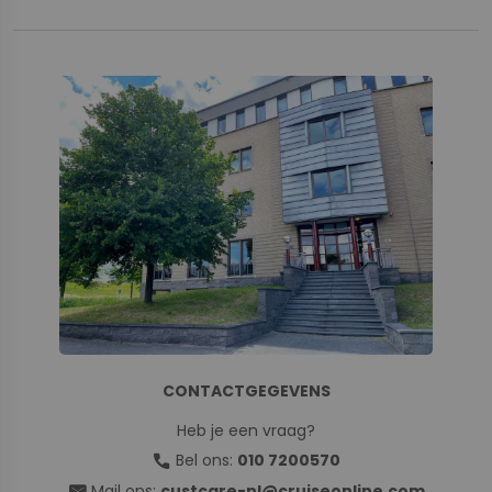
CONTACTGEGEVENS
Heb je een vraag?
call
Bel ons:
010 7200570
Mail ons:
custcare-nl@cruiseonline.com