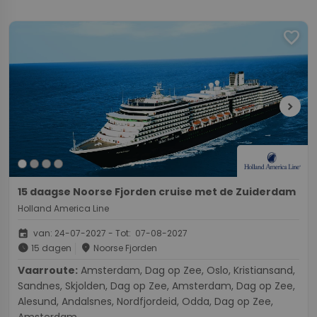
favorite
chevron_right
15 daagse Noorse Fjorden cruise met de Zuiderdam
Holland America Line
event
van: 24-07-2027 - Tot: 07-08-2027
schedule
place
15 dagen
Noorse Fjorden
Vaarroute:
Amsterdam, Dag op Zee, Oslo, Kristiansand,
Sandnes, Skjolden, Dag op Zee, Amsterdam, Dag op Zee,
Alesund, Andalsnes, Nordfjordeid, Odda, Dag op Zee,
Amsterdam