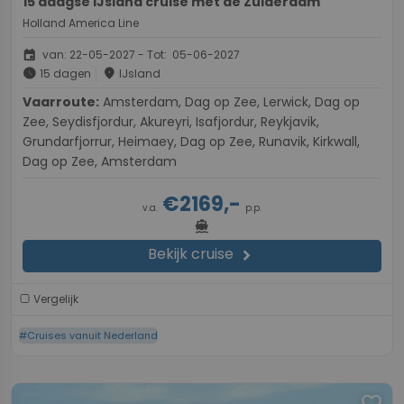
15 daagse IJsland cruise met de Zuiderdam
Holland America Line
event
van: 22-05-2027 - Tot: 05-06-2027
schedule
place
15 dagen
IJsland
Vaarroute:
Amsterdam, Dag op Zee, Lerwick, Dag op
Zee, Seydisfjordur, Akureyri, Isafjordur, Reykjavik,
Grundarfjorrur, Heimaey, Dag op Zee, Runavik, Kirkwall,
Dag op Zee, Amsterdam
€2169,-
v.a.
p.p.
directions_boat
Bekijk cruise
chevron_right
Vergelijk
#Cruises vanuit Nederland
favorite