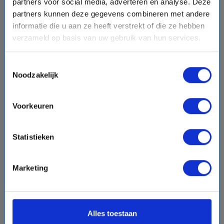
partners voor social media, adverteren en analyse. Deze
8 daagse IJsland cruise met de Zuiderdam
partners kunnen deze gegevens combineren met andere
Holland America Line
informatie die u aan ze heeft verstrekt of die ze hebben
verzameld op basis van uw gebruik van hun services.
event
van: 20-05-2028 - Tot: 27-05-2028
schedule
place
8 dagen
IJsland
Vaarroute:
Amsterdam, Dag op Zee, Lerwick, Dag op
Toestemmingsselectie
Noodzakelijk
Zee, Seydisfjordur, Akureyri, Isafjordur, Reykjavik
Voorkeuren
€1194,-
v.a.
p.p.
directions_boat
Statistieken
Bekijk cruise
chevron_right
Marketing
Vergelijk
#Cruises vanuit Nederland
Alles toestaan