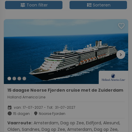
tune
format_line_spacing
Toon filter
Sorteren
favorite
chevron_right
15 daagse Noorse Fjorden cruise met de Zuiderdam
Holland America Line
event
van: 17-07-2027 - Tot: 31-07-2027
schedule
place
15 dagen
Noorse Fjorden
Vaarroute:
Amsterdam, Dag op Zee, Eidfjord, Alesund,
Olden, Sandnes, Dag op Zee, Amsterdam, Dag op Zee,