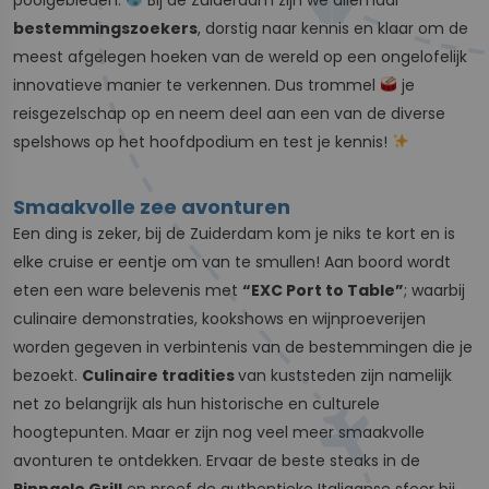
bestemmingszoekers
, dorstig naar kennis en klaar om de
meest afgelegen hoeken van de wereld op een ongelofelijk
innovatieve manier te verkennen. Dus trommel
je
reisgezelschap op en neem deel aan een van de diverse
spelshows op het hoofdpodium en test je kennis!
Smaakvolle zee avonturen
Een ding is zeker, bij de Zuiderdam kom je niks te kort en is
elke cruise er eentje om van te smullen! Aan boord wordt
eten een ware belevenis met
“EXC Port to Table”
; waarbij
culinaire demonstraties, kookshows en wijnproeverijen
worden gegeven in verbintenis van de bestemmingen die je
bezoekt.
Culinaire tradities
van kuststeden zijn namelijk
net zo belangrijk als hun historische en culturele
hoogtepunten. Maar er zijn nog veel meer smaakvolle
avonturen te ontdekken. Ervaar de beste steaks in de
Pinnacle Grill
en proef de authentieke Italiaanse sfeer bij