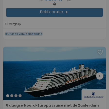
directions_boat
Bekijk cruise
chevron_right
Vergelijk
#Cruises vanuit Nederland
favorite
chevron_right
8 daagse Noord-Europa cruise met de Zuiderdam