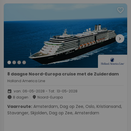
favorite
chevron_right
8 daagse Noord-Europa cruise met de Zuiderdam
Holland America Line
event
van: 06-05-2028 - Tot: 13-05-2028
schedule
place
8 dagen
Noord-Europa
Vaarroute:
Amsterdam, Dag op Zee, Oslo, Kristiansand,
Stavanger, Skjolden, Dag op Zee, Amsterdam