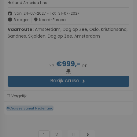
Holland America Line
event
van: 24-07-2027 - Tot: 31-07-2027
schedule
place
8 dagen
Noord-Europa
Vaarroute:
Amsterdam, Dag op Zee, Oslo, Kristiansand,
Sandnes, Skjolden, Dag op Zee, Amsterdam
€999,-
v.a.
p.p.
directions_boat
Bekijk cruise
chevron_right
Vergelijk
#Cruises vanuit Nederland
...
2
11
chevron_right
1