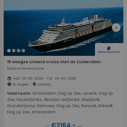
chevron_right
15 daagse IJsland cruise met de Zuiderdam
Holland America Line
event
van: 20-05-2028 - Tot: 03-06-2028
schedule
place
15 dagen
IJsland
Vaarroute:
Amsterdam, Dag op Zee, Lerwick, Dag op
Zee, Seydisfjordur, Akureyri, Isafjordur, Reykjavik,
Grundarfjorrur, Heimaey, Dag op Zee, Runavik, Kirkwall,
Dag op Zee, Amsterdam
€2164,-
v.a.
p.p.