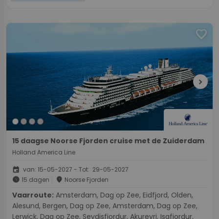
favorite
chevron_right
15 daagse Noorse Fjorden cruise met de Zuiderdam
Holland America Line
event
van: 15-05-2027 - Tot: 29-05-2027
schedule
place
15 dagen
Noorse Fjorden
Vaarroute:
Amsterdam, Dag op Zee, Eidfjord, Olden,
Alesund, Bergen, Dag op Zee, Amsterdam, Dag op Zee,
Lerwick, Dag op Zee, Seydisfjordur, Akureyri, Isafjordur,