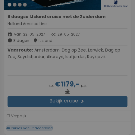
8 daagse IJsland cruise met de Zuiderdam
Holland America Line
event
van: 22-05-2027 - Tot: 29-05-2027
schedule
place
8 dagen
IJsland
Vaarroute:
Amsterdam, Dag op Zee, Lerwick, Dag op
Zee, Seydisfjordur, Akureyri, Isafjordur, Reykjavik
€1179,-
v.a.
p.p.
directions_boat
Bekijk cruise
chevron_right
Vergelijk
#Cruises vanuit Nederland