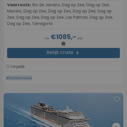
Vaarroute:
Rio de Janeiro, Dag op Zee, Dag op Zee,
Maceio, Dag op Zee, Dag op Zee, Dag op Zee, Dag op
Zee, Dag op Zee, Dag op Zee, Las Palmas, Dag op Zee,
Dag op Zee, Tarragona
€1085,-
v.a.
p.p.
directions_boat
Bekijk cruise
chevron_right
Vergelijk
#Familiecruises
favorite