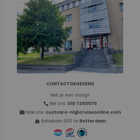
CONTACTGEGEVENS
Heb je een vraag?
call
Bel ons:
010 7200570
mail
Mail ons:
custcare-nl@cruiseonline.com
home
Bahialaan 600 te
Rotterdam