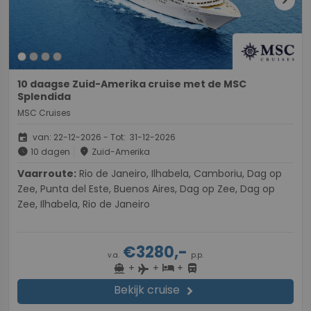
chevron_right
10 daagse Zuid-Amerika cruise met de MSC
Splendida
MSC Cruises
event
van: 22-12-2026 - Tot: 31-12-2026
schedule
place
10 dagen
Zuid-Amerika
Vaarroute:
Rio de Janeiro, Ilhabela, Camboriu, Dag op
Zee, Punta del Este, Buenos Aires, Dag op Zee, Dag op
Zee, Ilhabela, Rio de Janeiro
€3280,-
v.a.
p.p.
+
+
+
directions_boat
hotel
directions_bus
flight
Bekijk cruise
chevron_right