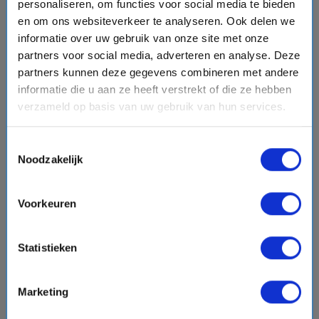
Grande, Dag op Zee, Paranagua, Itajai, Ilhabela, Rio de
personaliseren, om functies voor social media te bieden
Janeiro
en om ons websiteverkeer te analyseren. Ook delen we
informatie over uw gebruik van onze site met onze
partners voor social media, adverteren en analyse. Deze
€3050,-
partners kunnen deze gegevens combineren met andere
v.a.
p.p.
+
+
+
directions_boat
hotel
directions_bus
flight
informatie die u aan ze heeft verstrekt of die ze hebben
Bekijk cruise
verzameld op basis van uw gebruik van hun services.
chevron_right
Vergelijk
Toestemmingsselectie
Noodzakelijk
#Familiecruises
Voorkeuren
favorite
Statistieken
Marketing
chevron_right