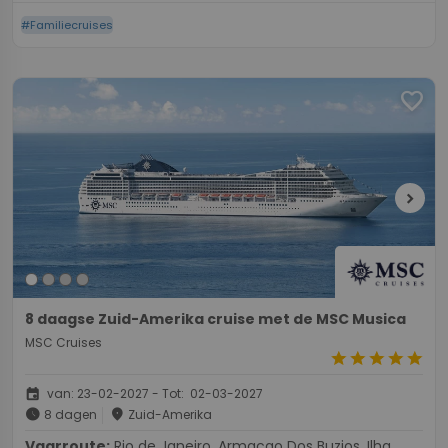
#Familiecruises
favorite
chevron_right
8 daagse Zuid-Amerika cruise met de MSC Musica
MSC Cruises
star
star
star
star
star
event
van: 23-02-2027 - Tot: 02-03-2027
schedule
place
8 dagen
Zuid-Amerika
Vaarroute:
Rio de Janeiro, Armacao Dos Buzios, Ilha