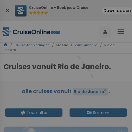
CruiseOnline - Boek jouw Cruise
close
Downloaden
star
star
star
star
star
menu
person
home
/
Cruise Aanbiedingen
/ Brazilië /
Zuid-Amerika
/ Rio de
Janeiro
Cruises vanuit Rio de Janeiro
.
alle cruises vanuit
.
close
Rio de Janeiro
tune
format_line_spacing
Toon filter
Sorteren