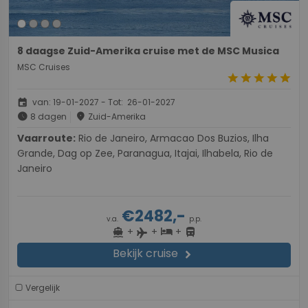
8 daagse Zuid-Amerika cruise met de MSC Musica
MSC Cruises
star
star
star
star
star
event
van: 19-01-2027 - Tot: 26-01-2027
schedule
place
8 dagen
Zuid-Amerika
Vaarroute:
Rio de Janeiro, Armacao Dos Buzios, Ilha
Grande, Dag op Zee, Paranagua, Itajai, Ilhabela, Rio de
Janeiro
€2482,-
v.a.
p.p.
+
+
+
directions_boat
hotel
directions_bus
flight
Bekijk cruise
chevron_right
Vergelijk