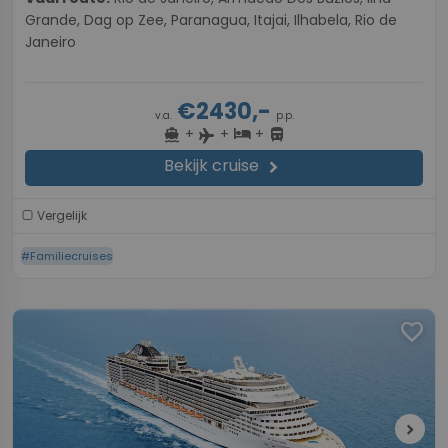
Grande, Dag op Zee, Paranagua, Itajai, Ilhabela, Rio de
Janeiro
€2430,-
v.a.
p.p.
+
+
+
directions_boat
hotel
directions_bus
flight
Bekijk cruise
chevron_right
Vergelijk
#Familiecruises
favorite
chevron_right