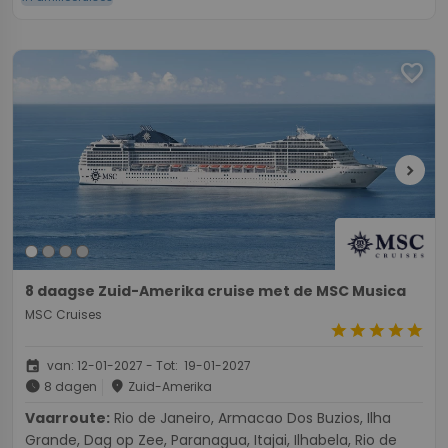
favorite
chevron_right
8 daagse Zuid-Amerika cruise met de MSC Musica
MSC Cruises
star
star
star
star
star
event
van: 12-01-2027 - Tot: 19-01-2027
schedule
place
8 dagen
Zuid-Amerika
Vaarroute:
Rio de Janeiro, Armacao Dos Buzios, Ilha
Grande, Dag op Zee, Paranagua, Itajai, Ilhabela, Rio de