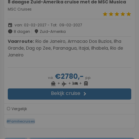
8 daagse Zuid-Amerika cruise met de MSC Musica
MSC Cruises
star
star
star
star
star
event
van: 02-02-2027 - Tot: 09-02-2027
schedule
place
8 dagen
Zuid-Amerika
Vaarroute:
Rio de Janeiro, Armacao Dos Buzios, Ilha
Grande, Dag op Zee, Paranagua, Itajai, Ilhabela, Rio de
Janeiro
€2780,-
v.a.
p.p.
+
+
+
directions_boat
hotel
directions_bus
flight
Bekijk cruise
chevron_right
Vergelijk
#Familiecruises