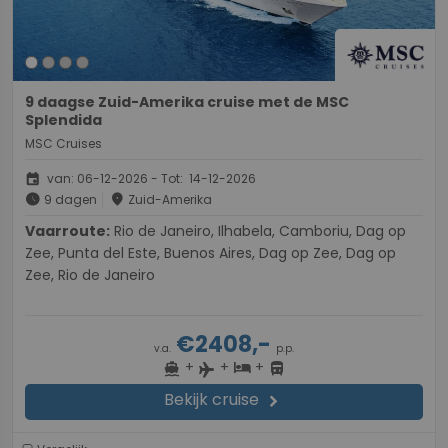
9 daagse Zuid-Amerika cruise met de MSC
Splendida
MSC Cruises
event
van: 06-12-2026 - Tot: 14-12-2026
schedule
place
9 dagen
Zuid-Amerika
Vaarroute:
Rio de Janeiro, Ilhabela, Camboriu, Dag op
Zee, Punta del Este, Buenos Aires, Dag op Zee, Dag op
Zee, Rio de Janeiro
€2408,-
v.a.
p.p.
+
+
+
directions_boat
hotel
directions_bus
flight
Bekijk cruise
chevron_right