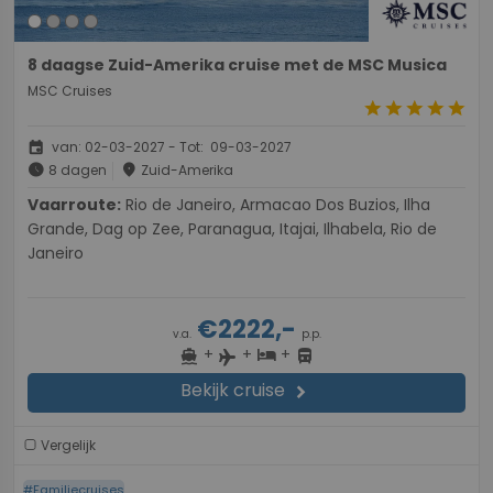
8 daagse Zuid-Amerika cruise met de MSC Musica
MSC Cruises
star
star
star
star
star
event
van: 02-03-2027 - Tot: 09-03-2027
schedule
place
8 dagen
Zuid-Amerika
Vaarroute:
Rio de Janeiro, Armacao Dos Buzios, Ilha
Grande, Dag op Zee, Paranagua, Itajai, Ilhabela, Rio de
Janeiro
€2222,-
v.a.
p.p.
+
+
+
directions_boat
hotel
directions_bus
flight
Bekijk cruise
chevron_right
Vergelijk
#Familiecruises