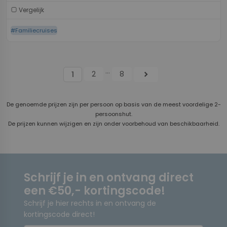
Vergelijk
#Familiecruises
...
2
8
chevron_right
1
De genoemde prijzen zijn per persoon op basis van de meest voordelige 2-
persoonshut.
De prijzen kunnen wijzigen en zijn onder voorbehoud van beschikbaarheid.
Schrijf je in en ontvang direct
een €50,- kortingscode!
Schrijf je hier rechts in en ontvang de
kortingscode direct!