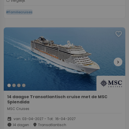
Vergelijk
#Familiecruises
favorite
chevron_right
14 daagse Transatlantisch cruise met de MSC
Splendida
MSC Cruises
event
van: 03-04-2027 - Tot: 16-04-2027
schedule
place
14 dagen
Transatlantisch