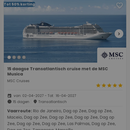
favorite
Tot 50% korting
chevron_right
15 daagse Transatlantisch cruise met de MSC
Musica
MSC Cruises
star
star
star
star
star
event
van: 02-04-2027 - Tot: 16-04-2027
schedule
place
15 dagen
Transatlantisch
Vaarroute:
Rio de Janeiro, Dag op Zee, Dag op Zee,
Maceio, Dag op Zee, Dag op Zee, Dag op Zee, Dag op
Zee, Dag op Zee, Dag op Zee, Las Palmas, Dag op Zee,