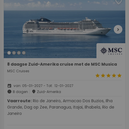
favorite
chevron_right
8 daagse Zuid-Amerika cruise met de MSC Musica
MSC Cruises
star
star
star
star
star
event
van: 05-01-2027 - Tot: 12-01-2027
schedule
place
8 dagen
Zuid-Amerika
Vaarroute:
Rio de Janeiro, Armacao Dos Buzios, Ilha
Grande, Dag op Zee, Paranagua, Itajai, Ilhabela, Rio de
Janeiro