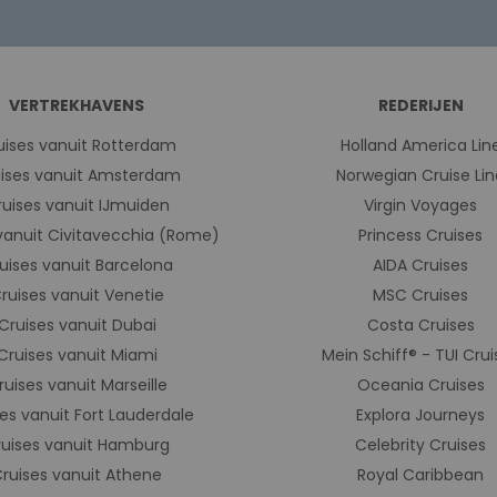
VERTREKHAVENS
REDERIJEN
uises vanuit Rotterdam
Holland America Lin
ises vanuit Amsterdam
Norwegian Cruise Lin
ruises vanuit IJmuiden
Virgin Voyages
vanuit Civitavecchia (Rome)
Princess Cruises
uises vanuit Barcelona
AIDA Cruises
ruises vanuit Venetie
MSC Cruises
Cruises vanuit Dubai
Costa Cruises
Cruises vanuit Miami
Mein Schiff® - TUI Crui
ruises vanuit Marseille
Oceania Cruises
es vanuit Fort Lauderdale
Explora Journeys
ruises vanuit Hamburg
Celebrity Cruises
ruises vanuit Athene
Royal Caribbean