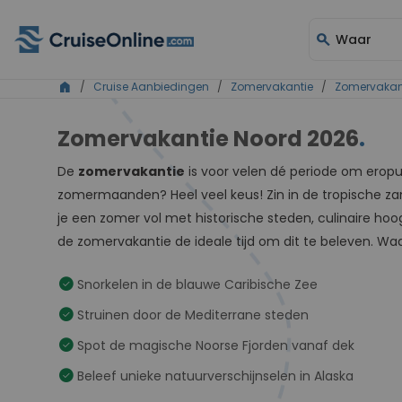
search
Waar
home
/
Cruise Aanbiedingen
/
Zomervakantie
/
Zomervakan
Zomervakantie Noord 2026
.
De
zomervakantie
is voor velen dé periode om eropui
zomermaanden? Heel veel keus! Zin in de tropische z
je een zomer vol met historische steden, culinaire ho
de zomervakantie de ideale tijd om dit te beleven. Waa
check_circle
Snorkelen in de blauwe Caribische Zee
check_circle
Struinen door de Mediterrane steden
check_circle
Spot de magische Noorse Fjorden vanaf dek
check_circle
Beleef unieke natuurverschijnselen in Alaska