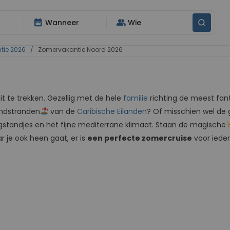
date_range
group
Wanneer
Wie
tie 2026
/ Zomervakantie Noord 2026
t te trekken. Gezellig met de hele
familie
richting de meest fan
andstranden
van de
Caribische Eilanden
? Of misschien wel de 
ogstandjes en het fijne mediterrane klimaat. Staan de magische
r je ook heen gaat, er is
een perfecte zomercruise
voor iede