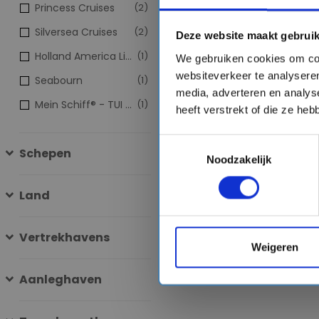
Princess Cruises
(2)
Silversea Cruises
(2)
Deze website maakt gebruik
Holland America Line
(1)
We gebruiken cookies om con
websiteverkeer te analyseren
Seabourn
(1)
media, adverteren en analys
Mein Schiff® - TUI Cruises
(1)
heeft verstrekt of die ze he
Toestemmingsselectie
Schepen
Noodzakelijk
Land
Vertrekhavens
Weigeren
Aanleghaven