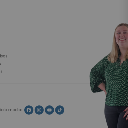
ises
s
es
ciale media: