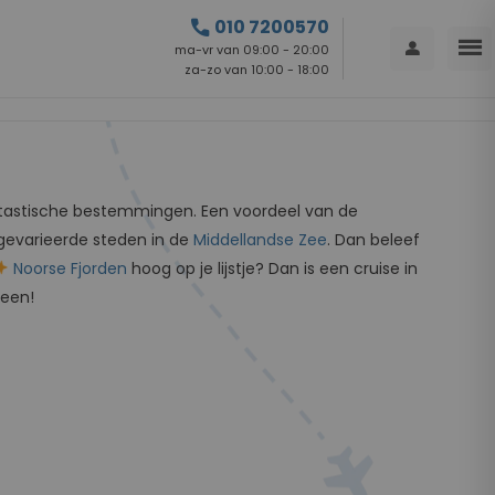
call
010 7200570
menu
person
ma-vr van 09:00 - 20:00
za-zo van 10:00 - 18:00
tastische bestemmingen. Een voordeel van de
gevarieerde steden in de
Middellandse Zee
. Dan beleef
Noorse Fjorden
hoog op je lijstje? Dan is een cruise in
reen!