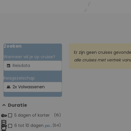
Zoeken
Er zijn geen cruises gevon
Wanneer wil je op cruise?
alle cruises met vertrek
van
event
Reisgezelschap
group
Duratie
5 dagen of korter
(15)
6 tot 10 dagen
(54)
populair