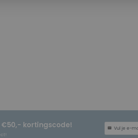
n €50,- kortingscode!
mail
ect!