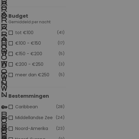
Budget
Gemiddeld per nacht
tot €100
(41)
€100 - €150
(17)
€150 - €200
(5)
€200 - €250
(3)
meer dan €250
(5)
Bestemmingen
Caribbean
(28)
Middellandse Zee
(24)
Noord-Amerika
(23)