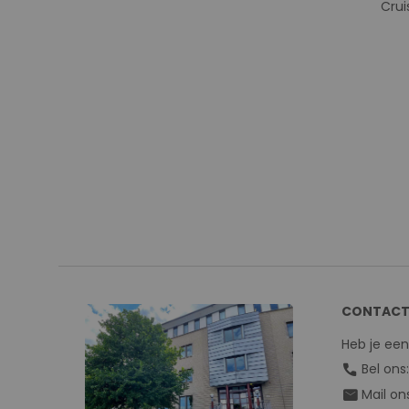
Crui
CONTACT
Heb je ee
call
Bel ons
mail
Mail on