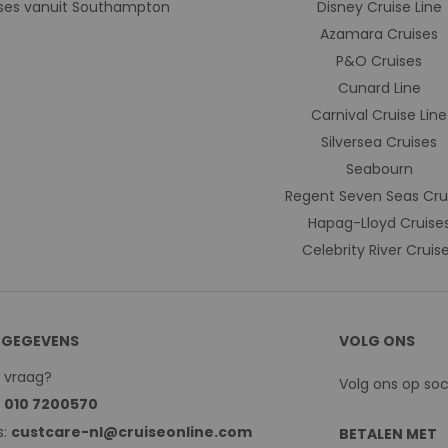
ses vanuit Southampton
Disney Cruise Line
Azamara Cruises
P&O Cruises
Cunard Line
Carnival Cruise Line
Silversea Cruises
Seabourn
Regent Seven Seas Cru
Hapag-Lloyd Cruise
Celebrity River Cruis
GEGEVENS
VOLG ONS
n vraag?
Volg ons op so
:
010 7200570
s:
custcare-nl@cruiseonline.com
BETALEN MET