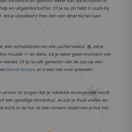
t eten vanavond en gewoon lekker kan aanschuiven in
ap en uitgebreid buffet. Of je nu zin hebt in sushi bij
. Wil je uitpakken? Plan dan een diner bij het luxe
r
, een schaatsbaan en een surfsimulator
, zal je
 live muziek
en dans, zul je zeker geen moment van
wereld. Of je nu wilt genieten van de zon op een
 van
Noord-Europa
, er is een reis voor iedereen.
ervoor te zorgen dat je vakantie onvergetelijk wordt.
f een gezellige binnenhut. Je zult je thuis voelen en
 Ja echt, in de hut zit een scherm waarmee je live het