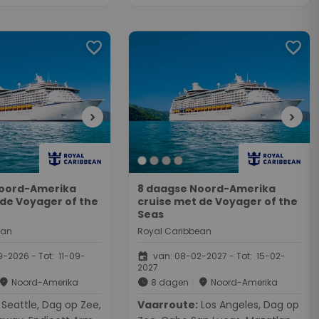
favorite
favorite
chevron_right
chevron_right
Noord-Amerika
8 daagse Noord-Amerika
 de Voyager of the
cruise met de Voyager of the
Seas
ean
Royal Caribbean
event
-2026 - Tot: 11-09-
van: 08-02-2027 - Tot: 15-02-
2027
place
schedule
place
Noord-Amerika
8 dagen
Noord-Amerika
ag op Zee,
Vaarroute:
Los Angeles, Dag op