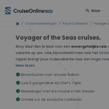
search
Waar
home
/
Cruise Aanbiedingen
/
Royal Caribbean
/ Voyager of
Voyager of the Seas cruises
.
Ahoy daar! Ben je klaar voor een
onvergetelijke reis
o
vakantie op zee. Vaar bijvoorbeeld mee naar het
Midde
topper brengt jouw cruisevakantie naar een hoger niv
Meer lezen
check_circle
Binnenhutten met virtueel ‘balkon’
check_circle
Luxe 5 gangendiner bij Chef’s Table
check_circle
Meeswingen met live muziek in het theater
check_circle
Ontdek o.a. de exotische Caribbean