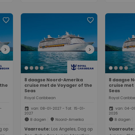
favorite
favorite
chevron_right
chevron_right
8 daagse Noord-Amerika
8 daagse 
 the
cruise met de Voyager of the
cruise met
Seas
Seas
Royal Caribbean
Royal Caribb
event
event
-
van: 08-01-2027 - Tot: 15-01-
van: 04-09
2027
2026
schedule
place
schedule
8 dagen
Noord-Amerika
8 dagen
Vaarroute:
Los Angeles, Dag op
Vaarroute:
Seattle, D