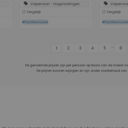
sell
sell
Volpension - Hoge kortingen
Volpensio
Vergelijk
Vergelijk
#Familiecruises
#Familiecruise
...
2
3
4
5
8
1
De genoemde prijzen zijn per persoon op basis van de meest v
De prijzen kunnen wijzigen en zijn onder voorbehoud van