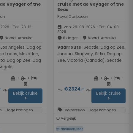
 de Voyager of the
cruise met de Voyager of the
Seas
ean
Royal Caribbean
event
2026 - Tot: 28-12-
van: 28-08-2026 - Tot: 04-09-
2026
place
schedule
place
Noord-Amerika
8 dagen
Noord-Amerika
es, Dag op
Vaarroute:
Seattle, Dag op Zee,
an Lucas, Mazatlan,
Juneau, Skagway, Sitka, Dag op
rta, Dag op Zee, Dag
Zee, Victoria (Canada), Seattle
Angeles
+
+
+
+
+
+
directions_boat
hotel
directions_boat
hotel
flight
flight
directions_bus
directions_bus
-
€2324,-
p.p.
v.a.
p.p.
Bekijk cruise
Bekijk cruise
chevron_right
chevron_right
sell
n - Hoge kortingen
Volpension - Hoge kortingen
Vergelijk
s
#Familiecruises