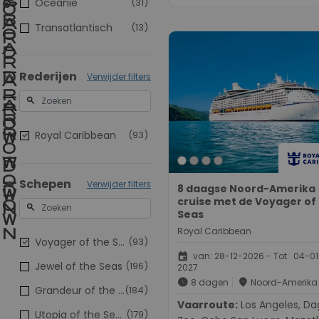
Oceanie
(31)
Transatlantisch
(13)
Rederijen
Verwijder filters
search
Royal Caribbean
(93)
Schepen
Verwijder filters
8 daagse Noord-Amerika
cruise met de Voyager of
search
Seas
Royal Caribbean
Voyager of the Seas
(93)
event
van: 28-12-2026 - Tot: 04-01
Jewel of the Seas
(196)
2027
schedule
place
8 dagen
Noord-Amerika
Grandeur of the Seas
(184)
Vaarroute:
Los Angeles, Dag op
Utopia of the Seas
(179)