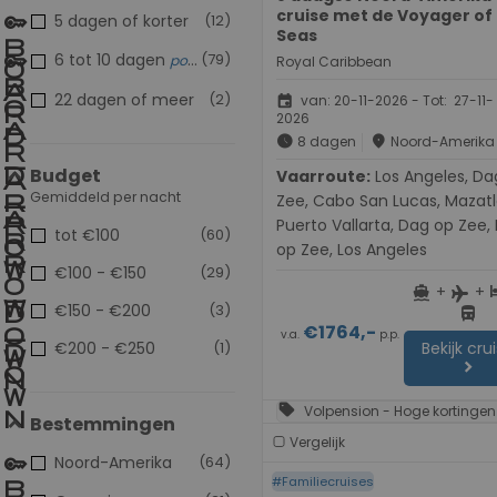
cruise met de Voyager of
5 dagen of korter
(12)
Seas
6 tot 10 dagen
(79)
populair
Royal Caribbean
22 dagen of meer
(2)
event
van: 20-11-2026 - Tot: 27-11-
2026
schedule
place
8 dagen
Noord-Amerika
Budget
Vaarroute:
Los Angeles, Dag op
Gemiddeld per nacht
Zee, Cabo San Lucas, Mazatl
Puerto Vallarta, Dag op Zee,
tot €100
(60)
op Zee, Los Angeles
€100 - €150
(29)
+
+
directions_boat
h
flight
€150 - €200
(3)
directions_bus
€1764,-
v.a.
p.p.
€200 - €250
(1)
Bekijk cru
chevron_right
sell
Volpension - Hoge kortingen
Bestemmingen
Vergelijk
Noord-Amerika
(64)
#Familiecruises