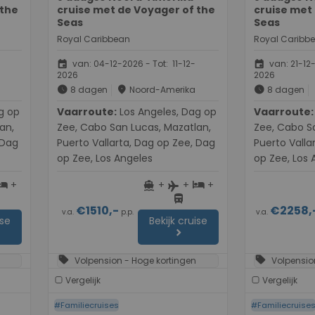
 the
cruise met de Voyager of the
cruise met
Seas
Seas
Royal Caribbean
Royal Caribb
event
event
van: 04-12-2026 - Tot: 11-12-
van: 21-12-
2026
2026
schedule
place
schedule
8 dagen
Noord-Amerika
8 dagen
Vaarroute:
Los Angeles, Dag op
Vaarroute:
Los Angel
an,
Zee, Cabo San Lucas, Mazatlan,
Zee, Cabo S
 Dag
Puerto Vallarta, Dag op Zee, Dag
Puerto Valla
op Zee, Los Angeles
op Zee, Los 
+
+
+
+
otel
directions_boat
hotel
flight
directions_bus
€1510,-
€2258,
v.a.
p.p.
v.a.
ise
Bekijk cruise
chevron_right
sell
sell
Volpension - Hoge kortingen
Volpensio
Vergelijk
Vergelijk
#Familiecruises
#Familiecruise