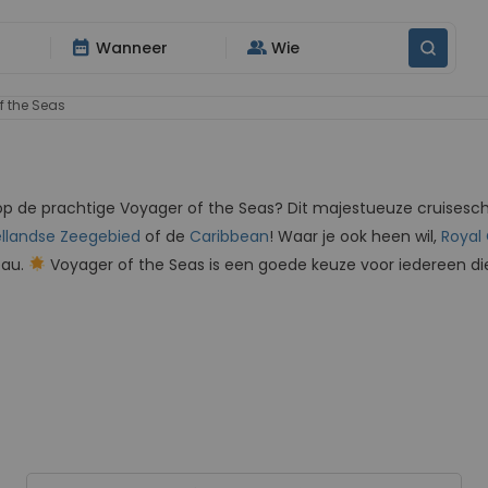
date_range
group
Wanneer
Wie
 the Seas
p de prachtige Voyager of the Seas? Dit majestueuze cruiseschi
llandse Zeegebied
of de
Caribbean
! Waar je ook heen wil,
Royal
eau.
Voyager of the Seas is een goede keuze voor iedereen die