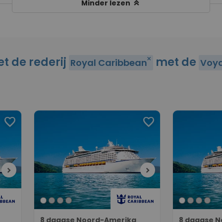
keyboard_double_arrow_up
Minder lezen
et de rederij
met de
close
Royal Caribbean
Voya
favorite
favorite
chevron_right
chevron_right
8 daagse Noord-Amerika
8 daagse 