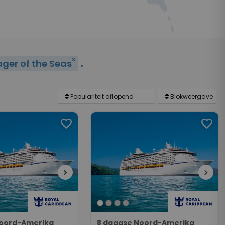
.
close
ger of the Seas
favorite
favorite
chevron_right
chevron_right
Noord-Amerika
8 daagse Noord-Amerika