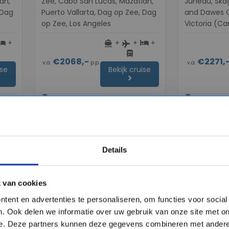
an,
Zee, Cabo San Lucas, Mazatlan,
Juneau, Ska
 Dag
Puerto Vallarta, Dag op Zee, Dag
and Dawes G
op Zee, Los Angeles
Victoria (Ca
+
+
+
+
otel
directions_boat
hotel
flight
directions_bus
€2068,-
€2271,
v.a.
p.p.
v.a.
ise
Bekijk cruise
chevron_right
sell
sell
Volpension - Hoge kortingen
Volpensio
Vergelijk
Vergelijk
#Familiecruises
#Familiecruise
Details
favorite
favorite
 van cookies
tent en advertenties te personaliseren, om functies voor socia
. Ook delen we informatie over uw gebruik van onze site met on
chevron_right
chevron_right
e. Deze partners kunnen deze gegevens combineren met andere 