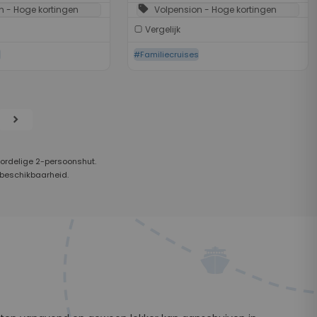
sell
n - Hoge kortingen
Volpension - Hoge kortingen
Vergelijk
s
#Familiecruises
chevron_right
oordelige 2-persoonshut.
 beschikbaarheid.