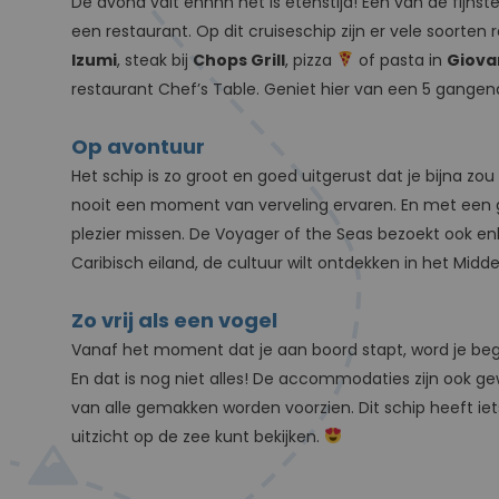
De avond valt ennnn het is etenstijd! Een van de fijn
een restaurant. Op dit cruiseschip zijn er vele soorten 
Izumi
, steak bij
Chops Grill
, pizza
of pasta in
Giova
restaurant Chef’s Table. Geniet hier van een 5 gangend
Op avontuur
Het schip is zo groot en goed uitgerust dat je bijna zou
nooit een moment van verveling ervaren. En met een 
plezier missen. De Voyager of the Seas bezoekt ook e
Caribisch eiland, de cultuur wilt ontdekken in het Mid
Zo vrij als een vogel
Vanaf het moment dat je aan boord stapt, word je begro
En dat is nog niet alles! De accommodaties zijn ook gew
van alle gemakken worden voorzien. Dit schip heeft i
uitzicht op de zee kunt bekijken.