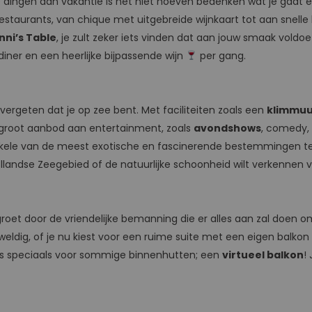
ste dingen aan vakantie is het niet hoeven bedenken wat je gaa
restaurants, van chique met uitgebreide wijnkaart tot aan snelle h
nni’s Table
, je zult zeker iets vinden dat aan jouw smaak voldoet
iner en een heerlijke bijpassende wijn
per gang.
 vergeten dat je op zee bent. Met faciliteiten zoals een
klimmuu
groot aanbod aan entertainment, zoals
avondshows
, comedy,
nkele van de meest exotische en fascinerende bestemmingen ter 
dellandse Zeegebied of de natuurlijke schoonheid wilt verkennen
et door de vriendelijke bemanning die er alles aan zal doen om 
eldig, of je nu kiest voor een ruime suite met een eigen balkon o
ets speciaals voor sommige binnenhutten; een
virtueel balkon
!