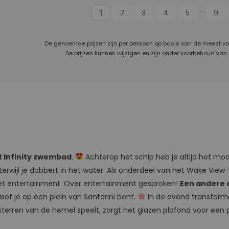
...
2
3
4
5
9
1
De genoemde prijzen zijn per persoon op basis van de meest v
De prijzen kunnen wijzigen en zijn onder voorbehoud van
t Infinity zwembad
.
Achterop het schip heb je altijd het moo
terwijl je dobbert in het water. Als onderdeel van het Wake View
 het entertainment. Over entertainment gesproken!
Een andere 
sof je op een plein van Santorini bent.
In de avond transform
 sterren van de hemel speelt, zorgt het glazen plafond voor een 