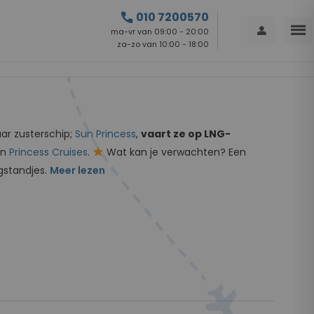
call
010 7200570
menu
person
ma-vr van 09:00 - 20:00
za-zo van 10:00 - 18:00
aar zusterschip;
Sun Princess
,
vaart ze op LNG-
an
Princess Cruises
.
Wat kan je verwachten? Een
gstandjes.
Meer lezen