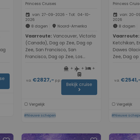
Princess Cruises
Princess Cruis
event
event
-
van: 27-09-2026 - Tot: 04-10-
van: 20-09
2026
2026
schedule
place
schedule
8 dagen
Noord-Amerika
8 dagen
Vaarroute:
Vancouver, Victoria
Vaarroute:
Seattle, D
(Canada), Dag op Zee, Dag op
Ketchikan, 
Dag
Zee, San Francisco, San
Dawes Glaci
Francisco, Dag op Zee, Los
Zee, Dag op
Angeles
+
+
+
directions_boat
hotel
flight
directions_bus
ise
€2827,-
€2541,
v.a.
p.p.
v.a.
Bekijk cruise
chevron_right
Vergelijk
Vergelijk
#Nieuwe schepen
#Nieuwe schep