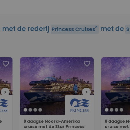
s met de rederij
met de
close
Princess Cruises
S
favorite
favorite
chevron_right
chevron_right
e
8 daagse Noord-Amerika
8 daagse 
cruise met de Star Princess
cruise met 