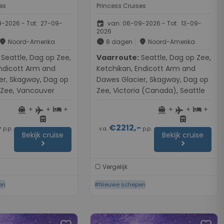
es
Princess Cruises
event
-2026 - Tot: 27-09-
van: 06-09-2026 - Tot: 13-09-
2026
place
schedule
place
Noord-Amerika
8 dagen
Noord-Amerika
ag op Zee,
Vaarroute:
Seattle, Dag op Zee,
Endicott Arm and
Ketchikan, Endicott Arm and
er, Skagway, Dag op
Dawes Glacier, Skagway, Dag op
 Zee, Vancouver
Zee, Victoria (Canada), Seattle
+
+
+
+
+
+
directions_boat
hotel
directions_boat
hotel
flight
flight
directions_bus
directions_bus
-
€2212,-
p.p.
v.a.
p.p.
Bekijk cruise
Bekijk cruise
chevron_right
chevron_right
Vergelijk
en
#Nieuwe schepen