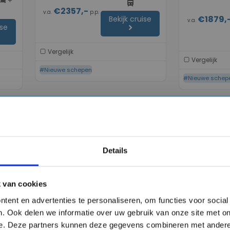
+
otel
directions_bus
€2357,-
v.a.
p.p.
€1879,
Bekijk cruise
v.a.
ise
chevron_right
Vergelijk
Vergelijk
#Nieuwe schepen
#Nieuwe schep
favorite
favorite
Details
chevron_right
chevron_right
 van cookies
tent en advertenties te personaliseren, om functies voor socia
. Ook delen we informatie over uw gebruik van onze site met on
e
8 daagse Noord-Amerika
8 daagse 
e. Deze partners kunnen deze gegevens combineren met andere 