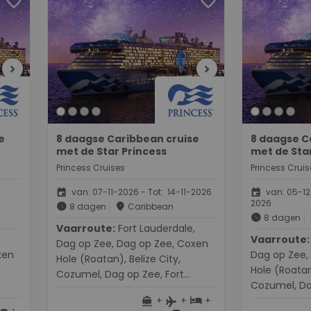
favorite
favorite
chevron_right
chevron_right
e
8 daagse Caribbean cruise
8 daagse C
met de Star Princess
met de Sta
Princess Cruises
Princess Cruis
event
event
-
van: 07-11-2026 - Tot: 14-11-2026
van: 05-12-
2026
schedule
place
8 dagen
Caribbean
schedule
8 dagen
Vaarroute:
Fort Lauderdale,
Vaarroute:
Fort Lau
Dag op Zee, Dag op Zee, Coxen
xen
Dag op Zee,
Hole (Roatan), Belize City,
Hole (Roatan)
Cozumel, Dag op Zee, Fort
Cozumel, Da
Lauderdale
+
+
+
Lauderdale
directions_boat
hotel
flight