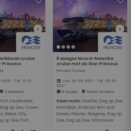
favorite
favorite
chevron_right
chevron_right
aribbean cruise
8 daagse Noord-Amerika
r Princess
cruise met de Star Princess
es
Princess Cruises
event
2026 - Tot: 12-12-
van: 26-09-2027 - Tot: 03-10-
2027
place
schedule
place
Caribbean
8 dagen
Noord-Amerika
derdale,
Vaarroute:
Seattle, Dag op Zee,
 Dag op Zee, Coxen
Ketchikan, Endicott Arm and
, Belize City,
Dawes Glacier, Skagway, Dag op
g op Zee, Fort
Zee, Dag op Zee, Vancouver