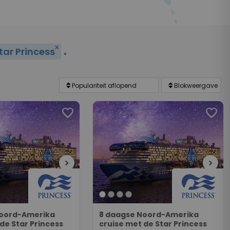
.
close
tar Princess
favorite
favorite
chevron_right
chevron_right
Noord-Amerika
8 daagse Noord-Amerika
de Star Princess
cruise met de Star Princess