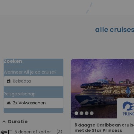
alle cruise
Zoeken
Wanneer wil je op cruise?
event
Reisgezelschap
group
Duratie
8 daagse Caribbean cruis
met de Star Princess
5 dagen of korter
(3)