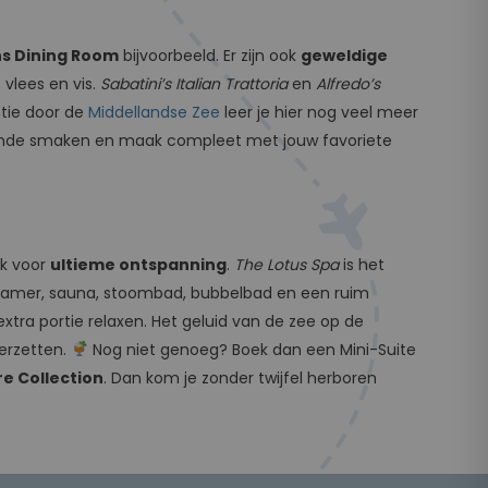
ns Dining Room
bijvoorbeeld. Er zijn ook
geweldige
vlees en vis.
Sabatini’s Italian Trattoria
en
Alfredo’s
ntie door de
Middellandse Zee
leer je hier nog veel meer
lende smaken en maak compleet met jouw favoriete
ek voor
ultieme ontspanning
.
The Lotus Spa
is het
outkamer, sauna, stoombad, bubbelbad en een ruim
xtra portie relaxen. Het geluid van de zee op de
eerzetten.
Nog niet genoeg? Boek dan een Mini-Suite
re Collection
. Dan kom je zonder twijfel herboren