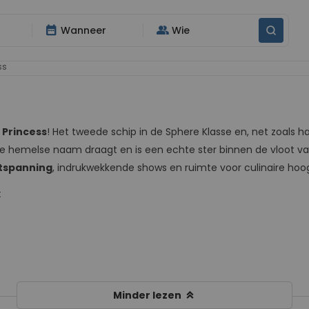
date_range
group
Wanneer
Wie
ss
 Princess
! Het tweede schip in de Sphere Klasse en, net zoals h
deze hemelse naam draagt en is een echte ster binnen de vloot v
ntspanning
, indrukwekkende shows en ruimte voor culinaire hoo
t
keyboard_double_arrow_up
Minder lezen