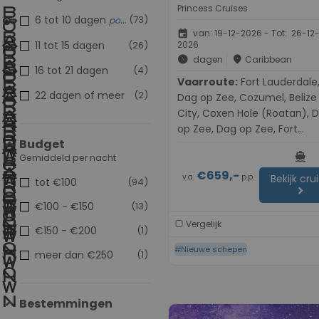
Princess Cruises
6 tot 10 dagen
(73)
populair
event
van: 19-12-2026 - Tot: 26-12
11 tot 15 dagen
(26)
2026
schedule
place
dagen
Caribbean
16 tot 21 dagen
(4)
Vaarroute:
Fort Lauderdale,
22 dagen of meer
(2)
Dag op Zee, Cozumel, Belize
City, Coxen Hole (Roatan), 
op Zee, Dag op Zee, Fort
Budget
Lauderdale
directions_boat
Gemiddeld per nacht
€659,-
v.a.
p.p.
Bekijk cru
tot €100
(94)
chevron_right
€100 - €150
(13)
Vergelijk
€150 - €200
(1)
#Nieuwe schepen
meer dan €250
(1)
Bestemmingen