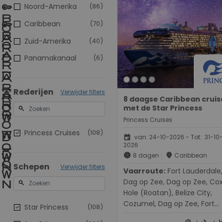
Noord-Amerika
(86)
Caribbean
(70)
Zuid-Amerika
(40)
Panamakanaal
(6)
Rederijen
Verwijder filters
8 daagse Caribbean cruis
met de Star Princess
search
Princess Cruises
Princess Cruises
(108)
event
van: 24-10-2026 - Tot: 31-10
2026
schedule
place
8 dagen
Caribbean
Schepen
Verwijder filters
Vaarroute:
Fort Lauderdale,
Dag op Zee, Dag op Zee, Co
search
Hole (Roatan), Belize City,
Cozumel, Dag op Zee, Fort
Star Princess
(108)
Lauderdale