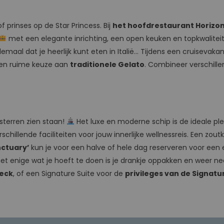
 prinses op de Star Princess. Bij
het hoofdrestaurant Horizo
met een elegante inrichting, een open keuken en topkwaliteit 
lemaal dat je heerlijk kunt eten in Italië… Tijdens een cruisevaka
 een ruime keuze aan
traditionele Gelato
. Combineer verschil
 sterren zien staan!
Het luxe en moderne schip is de ideale pl
chillende faciliteiten voor jouw innerlijke wellnessreis. Een z
nctuary’
kun je voor een halve of hele dag reserveren voor een e
het enige wat je hoeft te doen is je drankje oppakken en weer n
Deck
, of een Signature Suite voor de
privileges van de Signatu