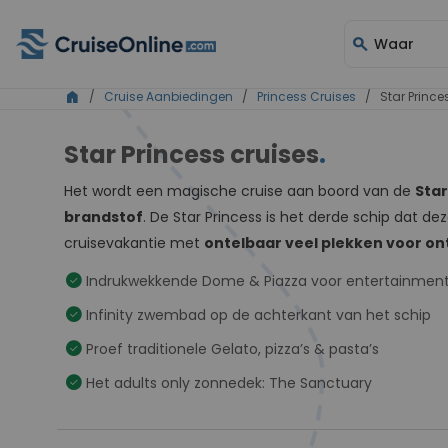
search
Waar
home
/
Cruise Aanbiedingen
/
Princess Cruises
/ Star Prince
Star Princess cruises
.
Het wordt een magische cruise aan boord van de
Star
brandstof
. De Star Princess is het derde schip dat 
cruisevakantie met
ontelbaar veel plekken voor o
check_circle
Indrukwekkende Dome & Piazza voor entertainmen
check_circle
Infinity zwembad op de achterkant van het schip
check_circle
Proef traditionele Gelato, pizza’s & pasta’s
check_circle
Het adults only zonnedek: The Sanctuary