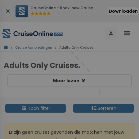
CruiseOnline - Boek jouw Cruise
close
Downloaden
star
star
star
star
star
menu
person
home
/
Cruise Aanbiedingen
/ Adults Only Cruises
Adults Only Cruises
.
keyboard_double_arrow_down
Meer lezen
tune
format_line_spacing
Toon filter
Sorteren
Er zijn geen cruises gevonden die matchen met jouw