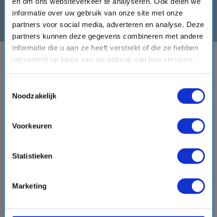
en om ons websiteverkeer te analyseren. Ook delen we
informatie over uw gebruik van onze site met onze
Inschrijven
partners voor social media, adverteren en analyse. Deze
partners kunnen deze gegevens combineren met andere
informatie die u aan ze heeft verstrekt of die ze hebben
verzameld op basis van uw gebruik van hun services.
BESTEMMINGEN
Toestemmingsselectie
VERTREKHAVENS
Noodzakelijk
REDERIJEN
Voorkeuren
OVER CRUISEONLINE.COM
Statistieken
Marketing