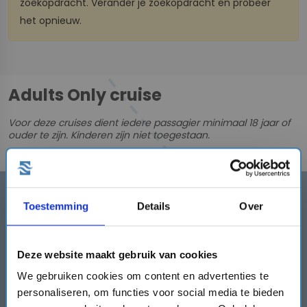
zoekopdracht. Verander je zoekopdracht en probeer
het opnieuw.
Adults Only cruise
Voor deze cruises dient iedere
passagier
minimaal 18 jaar of
ouder te zijn. Kinderen zijn niet toegestaan.
Schrijf je in en ontvang direct
Toestemming
Details
Over
een €50,- kortingscode!
Schrijf je hier rechts in en ontvang de
kortingscode direct!
Deze website maakt gebruik van cookies
We gebruiken cookies om content en advertenties te
mail
personaliseren, om functies voor social media te bieden