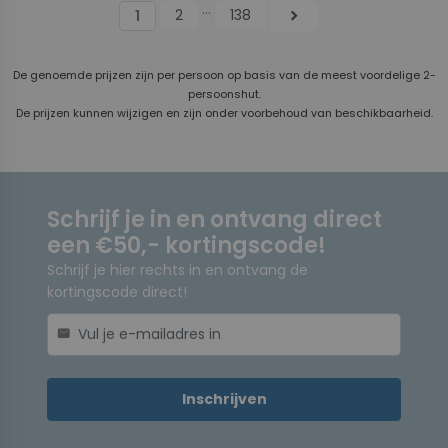
...
2
138
chevron_right
1
De genoemde prijzen zijn per persoon op basis van de meest voordelige 2-
persoonshut.
De prijzen kunnen wijzigen en zijn onder voorbehoud van beschikbaarheid.
Schrijf je in en ontvang direct
een €50,- kortingscode!
Schrijf je hier rechts in en ontvang de
kortingscode direct!
mail
Inschrijven