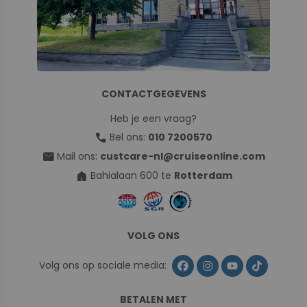
CONTACTGEGEVENS
Heb je een vraag?
call
Bel ons:
010 7200570
mail
Mail ons:
custcare-nl@cruiseonline.com
home
Bahialaan 600 te
Rotterdam
VOLG ONS
Volg ons op sociale media:
BETALEN MET