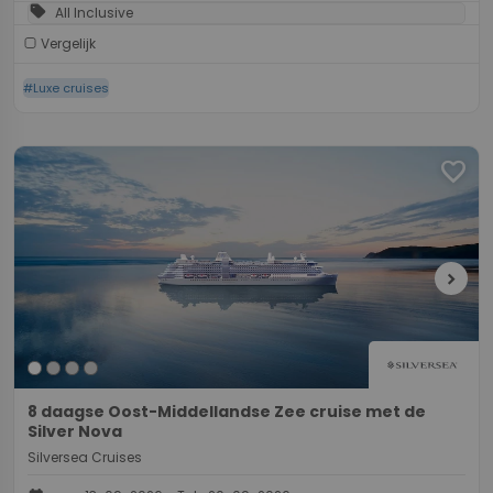
sell
All Inclusive
Vergelijk
#Luxe cruises
favorite
chevron_right
8 daagse Oost-Middellandse Zee cruise met de
Silver Nova
Silversea Cruises