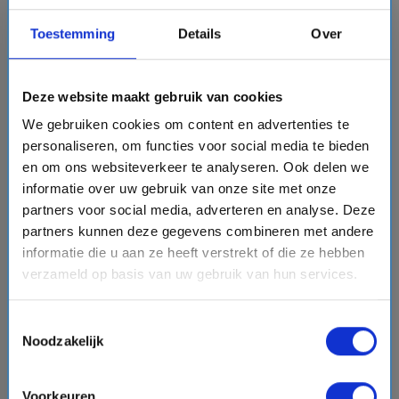
Toestemming
Details
Over
8 daagse Oost-Middellandse Zee cruise met de
Silver Nova
Silversea Cruises
Deze website maakt gebruik van cookies
event
van: 23-08-2026 - Tot: 30-08-2026
We gebruiken cookies om content en advertenties te
schedule
place
8 dagen
Oost-Middellandse Zee
personaliseren, om functies voor social media te bieden
Vaarroute:
Athene, Nafplion, Milos, Heraklion, Rhodos,
en om ons websiteverkeer te analyseren. Ook delen we
Kusadasi, Mykonos, Athene
informatie over uw gebruik van onze site met onze
partners voor social media, adverteren en analyse. Deze
partners kunnen deze gegevens combineren met andere
informatie die u aan ze heeft verstrekt of die ze hebben
€5782,-
v.a.
p.p.
verzameld op basis van uw gebruik van hun services.
+
+
directions_boat
directions_bus
flight
Bekijk cruise
chevron_right
Toestemmingsselectie
Noodzakelijk
sell
All Inclusive
Vergelijk
Voorkeuren