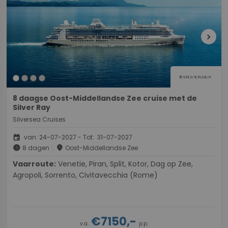
chevron_right
8 daagse Oost-Middellandse Zee cruise met de
Silver Ray
Silversea Cruises
event
van: 24-07-2027 - Tot: 31-07-2027
schedule
place
8 dagen
Oost-Middellandse Zee
Vaarroute:
Venetie, Piran, Split, Kotor, Dag op Zee,
Agropoli, Sorrento, Civitavecchia (Rome)
€7150,-
v.a.
p.p.