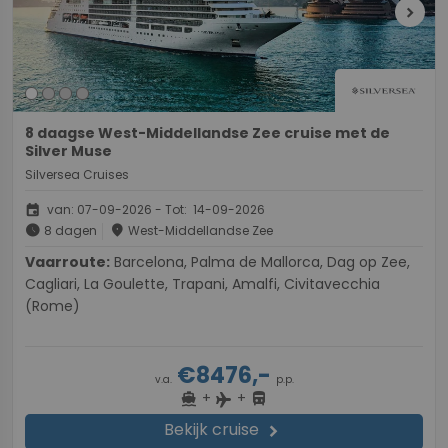
chevron_right
8 daagse West-Middellandse Zee cruise met de
Silver Muse
Silversea Cruises
event
van: 07-09-2026 - Tot: 14-09-2026
schedule
place
8 dagen
West-Middellandse Zee
Vaarroute:
Barcelona, Palma de Mallorca, Dag op Zee,
Cagliari, La Goulette, Trapani, Amalfi, Civitavecchia
(Rome)
€8476,-
v.a.
p.p.
+
+
directions_boat
directions_bus
flight
Bekijk cruise
chevron_right