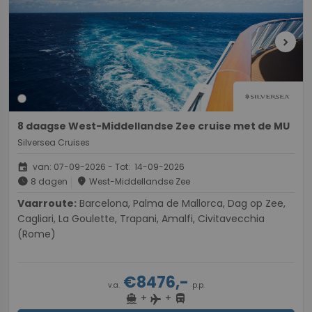
chevron_right
8 daagse West-Middellandse Zee cruise met de MU
Silversea Cruises
event
van: 07-09-2026 - Tot: 14-09-2026
schedule
place
8 dagen
West-Middellandse Zee
Vaarroute:
Barcelona, Palma de Mallorca, Dag op Zee,
Cagliari, La Goulette, Trapani, Amalfi, Civitavecchia
(Rome)
€8476,-
v.a.
p.p.
+
+
directions_boat
directions_bus
flight