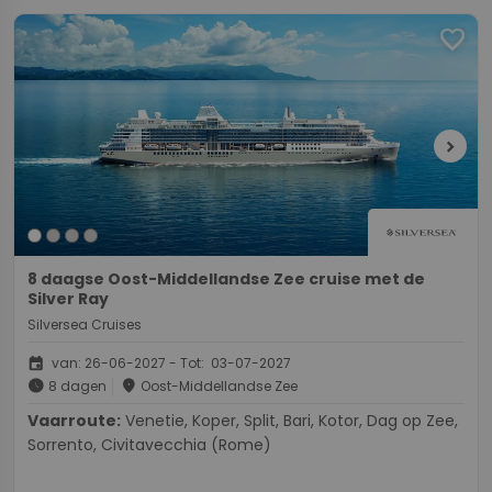
favorite
chevron_right
8 daagse Oost-Middellandse Zee cruise met de
Silver Ray
Silversea Cruises
event
van: 26-06-2027 - Tot: 03-07-2027
schedule
place
8 dagen
Oost-Middellandse Zee
Vaarroute:
Venetie, Koper, Split, Bari, Kotor, Dag op Zee,
Sorrento, Civitavecchia (Rome)