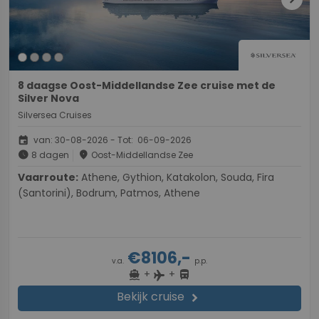
chevron_right
8 daagse Oost-Middellandse Zee cruise met de
Silver Nova
Silversea Cruises
event
van: 30-08-2026 - Tot: 06-09-2026
schedule
place
8 dagen
Oost-Middellandse Zee
Vaarroute:
Athene, Gythion, Katakolon, Souda, Fira
(Santorini), Bodrum, Patmos, Athene
€8106,-
v.a.
p.p.
+
+
directions_boat
directions_bus
flight
Bekijk cruise
chevron_right