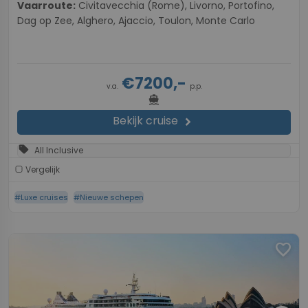
Vaarroute:
Civitavecchia (Rome), Livorno, Portofino,
Dag op Zee, Alghero, Ajaccio, Toulon, Monte Carlo
€7200,-
v.a.
p.p.
directions_boat
Bekijk cruise
chevron_right
sell
All Inclusive
Vergelijk
#Luxe cruises
#Nieuwe schepen
favorite