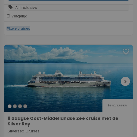
sell
All Inclusive
Vergelijk
#Luxe cruises
favorite
chevron_right
8 daagse Oost-Middellandse Zee cruise met de
Silver Ray
Silversea Cruises