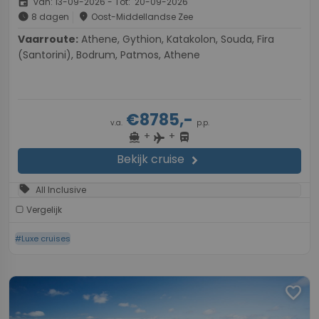
event
van: 13-09-2026 - Tot: 20-09-2026
schedule
place
8 dagen
Oost-Middellandse Zee
Vaarroute:
Athene, Gythion, Katakolon, Souda, Fira
(Santorini), Bodrum, Patmos, Athene
€8785,-
v.a.
p.p.
+
+
directions_boat
directions_bus
flight
Bekijk cruise
chevron_right
sell
All Inclusive
Vergelijk
#Luxe cruises
favorite