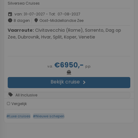
Silversea Cruises
event
van: 31-07-2027 - Tot: 07-08-2027
schedule
place
8 dagen
Oost-Middellandse Zee
Vaarroute:
Civitavecchia (Rome), Sorrento, Dag op
Zee, Dubrovnik, Hvar, Split, Koper, Venetie
€6950,-
v.a.
p.p.
directions_boat
Bekijk cruise
chevron_right
sell
All Inclusive
Vergelijk
#Luxe cruises
#Nieuwe schepen