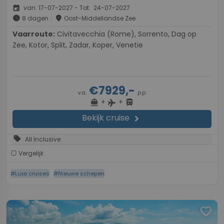
event
van: 17-07-2027 - Tot: 24-07-2027
schedule
place
8 dagen
Oost-Middellandse Zee
Vaarroute:
Civitavecchia (Rome), Sorrento, Dag op
Zee, Kotor, Split, Zadar, Koper, Venetie
€7929,-
v.a.
p.p.
+
+
directions_boat
directions_bus
flight
Bekijk cruise
chevron_right
sell
All Inclusive
Vergelijk
#Luxe cruises
#Nieuwe schepen
favorite