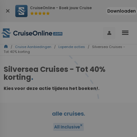
CruiseOnline - Boek jouw Cruise
close
Downloaden
star
star
star
star
star
menu
person
home
/
Cruise Aanbiedingen
/
Lopende acties
/ Silversea Cruises -
Tot 40% korting
Silversea Cruises - Tot 40%
korting
.
Kies voor deze actie tijdens het boeken!.
alle cruises.
close
All Inclusive