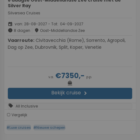
Silver Ray
Silversea Cruises
event
van: 28-08-2027 - Tot: 04-09-2027
schedule
place
8 dagen
Oost-Middellandse Zee
Vaarroute:
Civitavecchia (Rome), Sorrento, Agropoli,
Dag op Zee, Dubrovnik, Split, Koper, Venetie
€7350,-
v.a.
p.p.
directions_boat
Bekijk cruise
chevron_right
sell
All Inclusive
Vergelijk
#Luxe cruises
#Nieuwe schepen