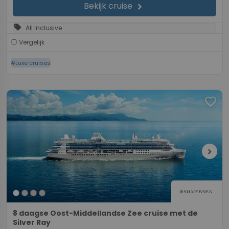
Bekijk cruise
chevron_right
sell
All Inclusive
Vergelijk
#Luxe cruises
favorite
chevron_right
8 daagse Oost-Middellandse Zee cruise met de
Silver Ray