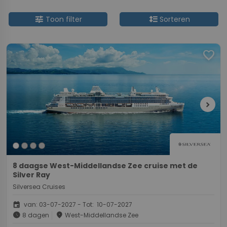
tune
format_line_spacing
Toon filter
Sorteren
favorite
chevron_right
8 daagse West-Middellandse Zee cruise met de
Silver Ray
Silversea Cruises
event
van: 03-07-2027 - Tot: 10-07-2027
schedule
place
8 dagen
West-Middellandse Zee