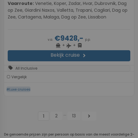
Vaarroute:
Venetie, Koper, Zadar, Hvar, Dubrovnik, Dag
op Zee, Giardini Naxos, Valletta, Trapani, Cagliari, Dag op
Zee, Cartagena, Malaga, Dag op Zee, Lissabon
€9428,-
v.a.
p.p.
+
+
directions_boat
directions_bus
flight
Bekijk cruise
chevron_right
sell
All Inclusive
Vergelijk
#Luxe cruises
...
2
13
chevron_right
1
De genoemde prijzen zijn per persoon op basis van de meest voordelige 2-