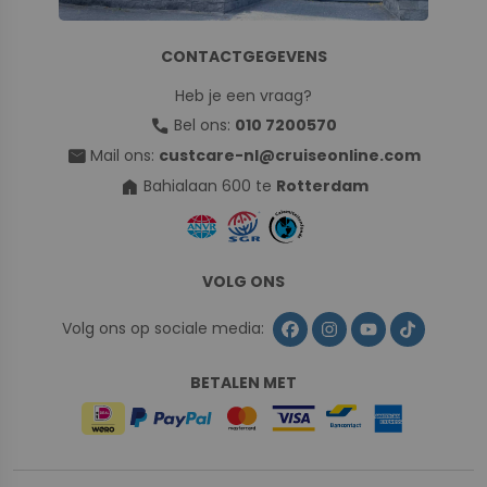
CONTACTGEGEVENS
Heb je een vraag?
call
Bel ons:
010 7200570
mail
Mail ons:
custcare-nl@cruiseonline.com
home
Bahialaan 600 te
Rotterdam
VOLG ONS
Volg ons op sociale media:
BETALEN MET