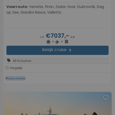
Vaarroute:
Venetie, Piran, Zadar, Hvar, Dubrovnik, Dag
op Zee, Giardini Naxos, Valletta
€7037,-
v.a.
p.p.
+
+
directions_boat
directions_bus
flight
Bekijk cruise
chevron_right
sell
All Inclusive
Vergelijk
#Luxe cruises
favorite