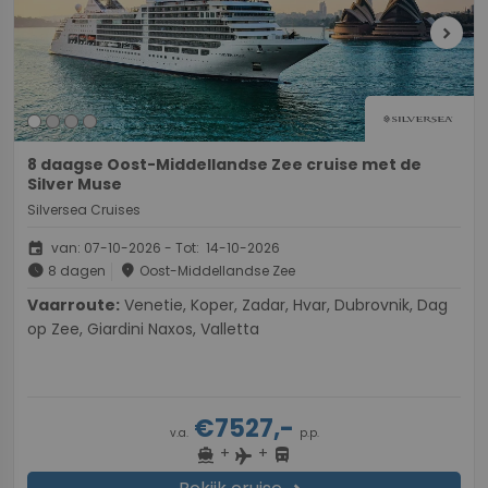
chevron_right
8 daagse Oost-Middellandse Zee cruise met de
Silver Muse
Silversea Cruises
event
van: 07-10-2026 - Tot: 14-10-2026
schedule
place
8 dagen
Oost-Middellandse Zee
Vaarroute:
Venetie, Koper, Zadar, Hvar, Dubrovnik, Dag
op Zee, Giardini Naxos, Valletta
€7527,-
v.a.
p.p.
+
+
directions_boat
directions_bus
flight