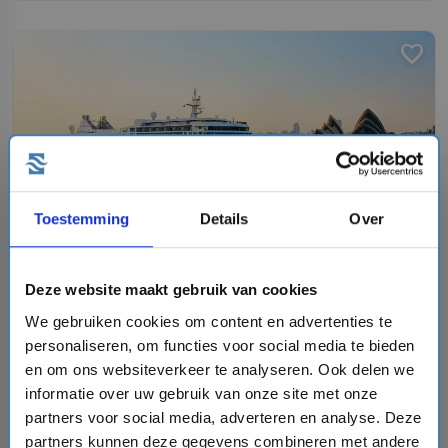
favorite
chevron_right
Toestemming
Details
Over
10 daagse West-Middellandse Zee cruise met de
Silver Muse
Deze website maakt gebruik van cookies
Silversea Cruises
We gebruiken cookies om content en advertenties te
personaliseren, om functies voor social media te bieden
event
van: 29-08-2026 - Tot: 07-09-2026
schedule
place
en om ons websiteverkeer te analyseren. Ook delen we
10 dagen
West-Middellandse Zee
informatie over uw gebruik van onze site met onze
Vaarroute:
Barcelona, Marseille, Monte Carlo, Dag op
partners voor social media, adverteren en analyse. Deze
Zee, Maó-Mahón, Palma de Mallorca, Ibiza-stad,
partners kunnen deze gegevens combineren met andere
Alicante, Valencia, Barcelona