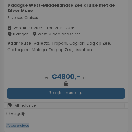
8 daagse West-Middellandse Zee cruise met de
Silver Muse
Silversea Cruises
event
van: 14-10-2026 - Tot: 21-10-2026
schedule
place
8 dagen
West-Middellandse Zee
Vaarroute:
Valletta, Trapani, Cagliari, Dag op Zee,
Cartagena, Malaga, Dag op Zee, Lissabon
€4800,-
v.a.
p.p.
directions_boat
Bekijk cruise
chevron_right
sell
All Inclusive
Vergelijk
#Luxe cruises