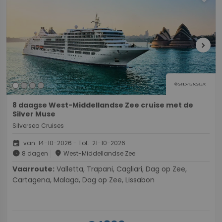
chevron_right
8 daagse West-Middellandse Zee cruise met de
Silver Muse
Silversea Cruises
event
van: 14-10-2026 - Tot: 21-10-2026
schedule
place
8 dagen
West-Middellandse Zee
Vaarroute:
Valletta, Trapani, Cagliari, Dag op Zee,
Cartagena, Malaga, Dag op Zee, Lissabon