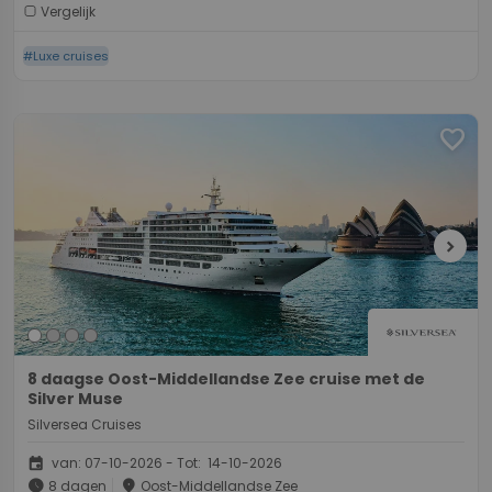
Vergelijk
#Luxe cruises
favorite
chevron_right
8 daagse Oost-Middellandse Zee cruise met de
Silver Muse
Silversea Cruises
event
van: 07-10-2026 - Tot: 14-10-2026
schedule
place
8 dagen
Oost-Middellandse Zee