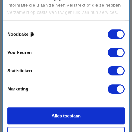
informatie die u aan ze heeft verstrekt of die ze hebben
verzameld op basis van uw gebruik van hun services.
€6045,-
v.a.
p.p.
+
+
directions_boat
directions_bus
flight
Toestemmingsselectie
Noodzakelijk
Bekijk cruise
chevron_right
Vergelijk
Voorkeuren
#Luxe cruises
Statistieken
favorite
Marketing
chevron_right
Alles toestaan