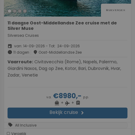
11 daagse Oost-Middellandse Zee cruise met de
Silver Muse
Silversea Cruises
event
van: 14-09-2026 - Tot: 24-09-2026
schedule
place
11 dagen
Oost-Middellandse Zee
Vaarroute:
Civitavecchia (Rome), Napels, Palermo,
Giardini Naxos, Dag op Zee, Kotor, Bari, Dubrovnik, Hvar,
Zadar, Venetie
€8980,-
v.a.
p.p.
+
+
directions_boat
directions_bus
flight
Bekijk cruise
chevron_right
sell
All Inclusive
Vergelijk