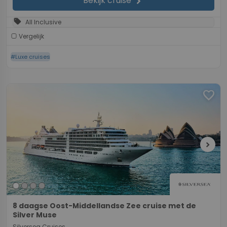
Bekijk cruise
chevron_right
sell
All Inclusive
Vergelijk
#Luxe cruises
favorite
chevron_right
8 daagse Oost-Middellandse Zee cruise met de
Silver Muse
Silversea Cruises