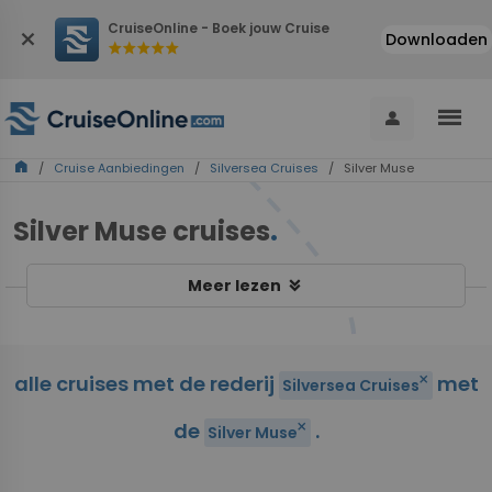
CruiseOnline - Boek jouw Cruise
close
Downloaden
star
star
star
star
star
menu
person
home
/
Cruise Aanbiedingen
/
Silversea Cruises
/ Silver Muse
Silver Muse cruises
.
keyboard_double_arrow_down
Meer lezen
alle cruises met de rederij
met
close
Silversea Cruises
de
.
close
Silver Muse