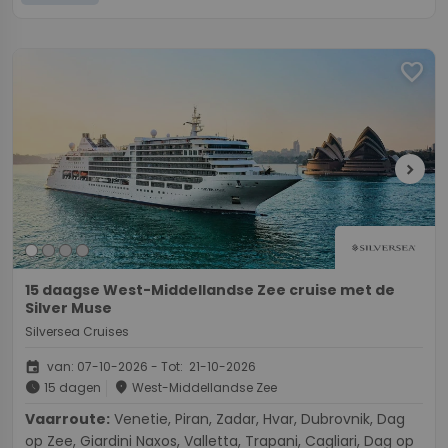
favorite
chevron_right
15 daagse West-Middellandse Zee cruise met de
Silver Muse
Silversea Cruises
event
van: 07-10-2026 - Tot: 21-10-2026
schedule
place
15 dagen
West-Middellandse Zee
Vaarroute:
Venetie, Piran, Zadar, Hvar, Dubrovnik, Dag
op Zee, Giardini Naxos, Valletta, Trapani, Cagliari, Dag op