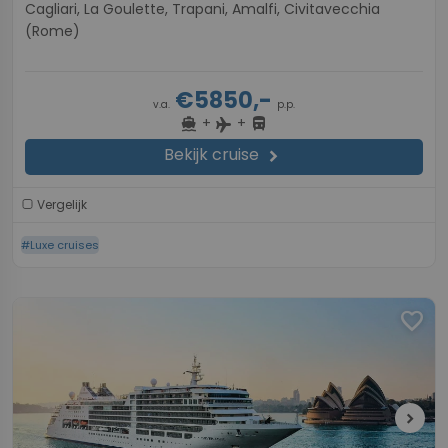
Cagliari, La Goulette, Trapani, Amalfi, Civitavecchia
(Rome)
€5850,-
v.a.
p.p.
+
+
directions_boat
directions_bus
flight
Bekijk cruise
chevron_right
Vergelijk
#Luxe cruises
favorite
chevron_right