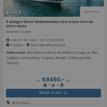
8 daagse West-Middellandse Zee cruise met de
Silver Muse
Silversea Cruises
event
van: 07-09-2026 - Tot: 14-09-2026
schedule
place
8 dagen
West-Middellandse Zee
Vaarroute:
Barcelona, Palma de Mallorca, Dag op Zee,
Cagliari, La Goulette, Trapani, Amalfi, Civitavecchia
(Rome)
€8450,-
v.a.
p.p.
+
+
directions_boat
directions_bus
flight
Bekijk cruise
chevron_right
sell
All Inclusive