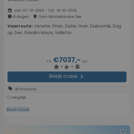
event
van: 07-10-2026 - Tot: 14-10-2026
schedule
place
8 dagen
Oost-Middellandse Zee
Vaarroute:
Venetie, Piran, Zadar, Hvar, Dubrovnik, Dag
op Zee, Giardini Naxos, Valletta
€7037,-
v.a.
p.p.
+
+
directions_boat
directions_bus
flight
Bekijk cruise
chevron_right
sell
All Inclusive
Vergelijk
#Luxe cruises
favorite