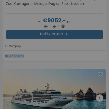
Zee, Cartagena, Malaga, Dag op Zee, Lissabon
€9052,-
v.a.
p.p.
+
+
directions_boat
directions_bus
flight
Bekijk cruise
chevron_right
Vergelijk
#Luxe cruises
favorite
chevron_right