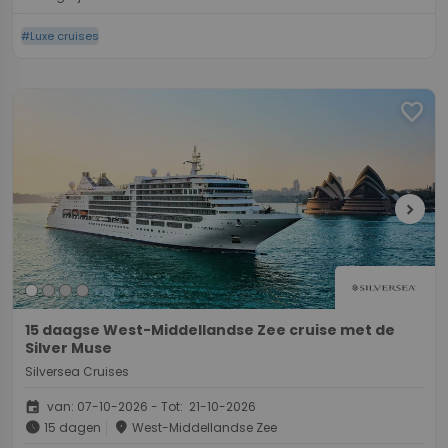
#Luxe cruises
favorite
chevron_right
15 daagse West-Middellandse Zee cruise met de
Silver Muse
Silversea Cruises
event
van: 07-10-2026 - Tot: 21-10-2026
schedule
place
15 dagen
West-Middellandse Zee