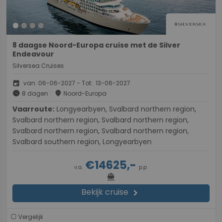
8 daagse Noord-Europa cruise met de Silver
Endeavour
Silversea Cruises
event
van: 06-06-2027 - Tot: 13-06-2027
schedule
place
8 dagen
Noord-Europa
Vaarroute:
Longyearbyen, Svalbard northern region,
Svalbard northern region, Svalbard northern region,
Svalbard northern region, Svalbard northern region,
Svalbard southern region, Longyearbyen
€14625,-
v.a.
p.p.
directions_boat
Bekijk cruise
chevron_right
Vergelijk