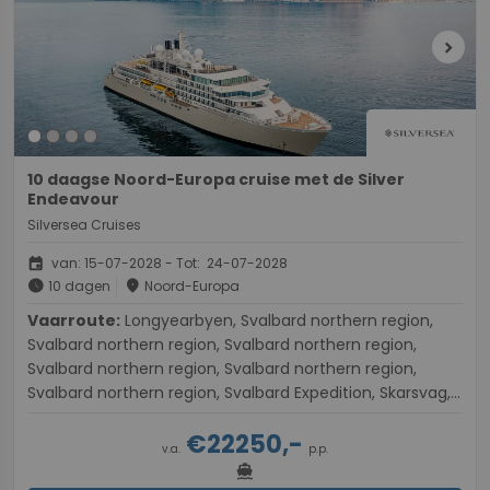
chevron_right
10 daagse Noord-Europa cruise met de Silver
Endeavour
Silversea Cruises
event
van: 15-07-2028 - Tot: 24-07-2028
schedule
place
10 dagen
Noord-Europa
Vaarroute:
Longyearbyen, Svalbard northern region,
Svalbard northern region, Svalbard northern region,
Svalbard northern region, Svalbard northern region,
Svalbard northern region, Svalbard Expedition, Skarsvag,
Tromsø
€22250,-
v.a.
p.p.
directions_boat