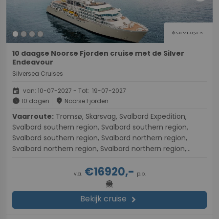
10 daagse Noorse Fjorden cruise met de Silver
Endeavour
Silversea Cruises
event
van: 10-07-2027 - Tot: 19-07-2027
schedule
place
10 dagen
Noorse Fjorden
Vaarroute:
Tromsø, Skarsvag, Svalbard Expedition,
Svalbard southern region, Svalbard southern region,
Svalbard southern region, Svalbard northern region,
Svalbard northern region, Svalbard northern region,
Longyearbyen
€16920,-
v.a.
p.p.
directions_boat
Bekijk cruise
chevron_right