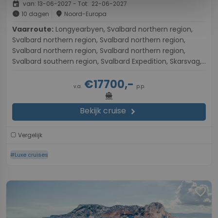
event
van: 13-06-2027 - Tot: 22-06-2027
schedule
place
10 dagen
Noord-Europa
Vaarroute:
Longyearbyen, Svalbard northern region,
Svalbard northern region, Svalbard northern region,
Svalbard northern region, Svalbard northern region,
Svalbard southern region, Svalbard Expedition, Skarsvag,
Tromsø
€17700,-
v.a.
p.p.
directions_boat
Bekijk cruise
chevron_right
Vergelijk
#Luxe cruises
favorite