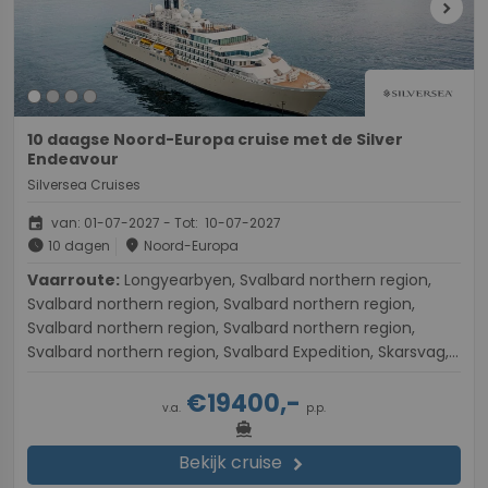
chevron_right
10 daagse Noord-Europa cruise met de Silver
Endeavour
Silversea Cruises
event
van: 01-07-2027 - Tot: 10-07-2027
schedule
place
10 dagen
Noord-Europa
Vaarroute:
Longyearbyen, Svalbard northern region,
Svalbard northern region, Svalbard northern region,
Svalbard northern region, Svalbard northern region,
Svalbard northern region, Svalbard Expedition, Skarsvag,
Tromsø
€19400,-
v.a.
p.p.
directions_boat
Bekijk cruise
chevron_right