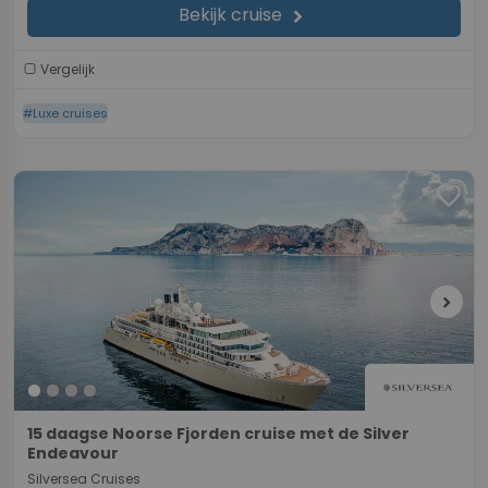
Bekijk cruise
chevron_right
Vergelijk
#Luxe cruises
favorite
chevron_right
15 daagse Noorse Fjorden cruise met de Silver
Endeavour
Silversea Cruises