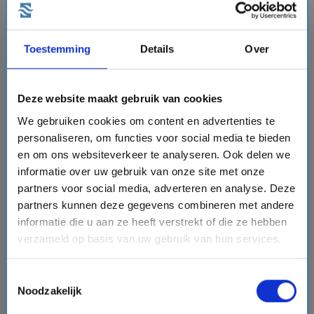
chevron_right
Toestemming
Details
Over
Deze website maakt gebruik van cookies
10 daagse Noord-Europa cruise met de Silver
Endeavour
We gebruiken cookies om content en advertenties te
Silversea Cruises
personaliseren, om functies voor social media te bieden
en om ons websiteverkeer te analyseren. Ook delen we
event
van: 02-08-2027 - Tot: 11-08-2027
schedule
place
10 dagen
Noord-Europa
informatie over uw gebruik van onze site met onze
partners voor social media, adverteren en analyse. Deze
Vaarroute:
Longyearbyen, Svalbard northern region,
partners kunnen deze gegevens combineren met andere
Svalbard northern region, Svalbard northern region,
informatie die u aan ze heeft verstrekt of die ze hebben
Svalbard southern region, Svalbard southern region,
Svalbard southern region, Svalbard Expedition, Skarsvag,
verzameld op basis van uw gebruik van hun services.
Tromsø
€16200,-
v.a.
p.p.
Toestemmingsselectie
directions_boat
Noodzakelijk
Bekijk cruise
chevron_right