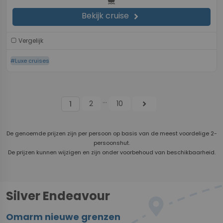
directions_boat
Bekijk cruise
chevron_right
Vergelijk
#Luxe cruises
...
2
10
chevron_right
1
De genoemde prijzen zijn per persoon op basis van de meest voordelige 2-
persoonshut.
De prijzen kunnen wijzigen en zijn onder voorbehoud van beschikbaarheid.
Silver Endeavour
Omarm nieuwe grenzen