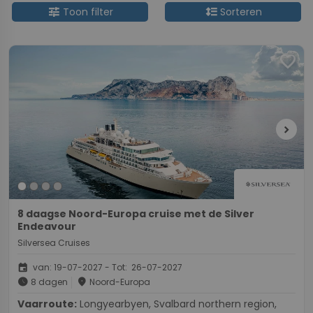
tune
format_line_spacing
Toon filter
Sorteren
favorite
chevron_right
8 daagse Noord-Europa cruise met de Silver
Endeavour
Silversea Cruises
event
van: 19-07-2027 - Tot: 26-07-2027
schedule
place
8 dagen
Noord-Europa
Vaarroute:
Longyearbyen, Svalbard northern region,