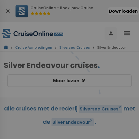
CruiseOnline - Boek jouw Cruise
close
Downloaden
star
star
star
star
star
menu
person
home
/
Cruise Aanbiedingen
/
Silversea Cruises
/ Silver Endeavour
Silver Endeavour cruises
.
keyboard_double_arrow_down
Meer lezen
alle cruises met de rederij
met
close
Silversea Cruises
de
.
close
Silver Endeavour