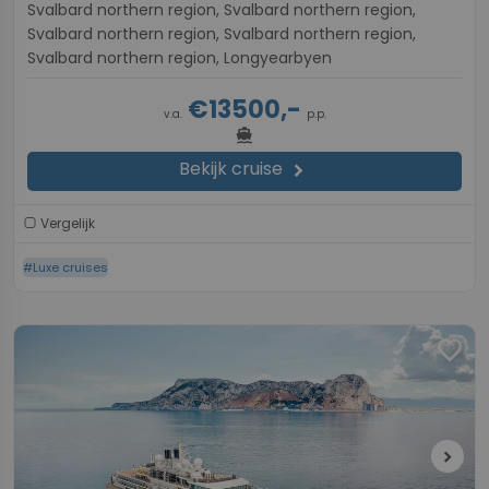
Svalbard northern region, Svalbard northern region,
Svalbard northern region, Svalbard northern region,
Svalbard northern region, Longyearbyen
€13500,-
v.a.
p.p.
directions_boat
Bekijk cruise
chevron_right
Vergelijk
#Luxe cruises
favorite
chevron_right