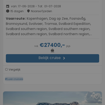
event
van: 17-06-2028 - Tot: 01-07-2028
schedule
place
15 dagen
Noorse Fjorden
Vaarroute:
Kopenhagen, Dag op Zee, Fosnavåg,
Bronnoysund, Svolvaer, Tromsø, Svalbard Expedition,
Svalbard southern region, Svalbard southern region,
Svalbard southern region, Svalbard northern region,
Svalbard northern region, Svalbard northern region,
€27400,-
Svalbard northern region, Longyearbyen
v.a.
p.p.
directions_boat
Bekijk cruise
chevron_right
Vergelijk
#Luxe cruises
favorite