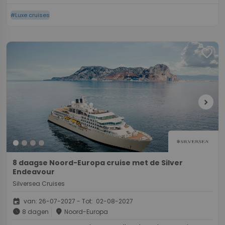
#Luxe cruises
favorite
chevron_right
8 daagse Noord-Europa cruise met de Silver
Endeavour
Silversea Cruises
event
van: 26-07-2027 - Tot: 02-08-2027
schedule
place
8 dagen
Noord-Europa