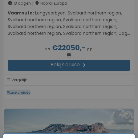
schedule
place
13 dagen
Noord-Europa
Vaarroute:
Longyearbyen, Svalbard northern region,
Svalbard northern region, Svalbard northern region,
Svalbard northern region, Svalbard northern region,
Svalbard northern region, Svalbard northern region, Dag
op Zee, sailing along flowerpot island, Dag op Zee,
€22050,-
Grundarfjorrur, Reykjavik
v.a.
p.p.
directions_boat
Bekijk cruise
chevron_right
Vergelijk
#Luxe cruises
favorite