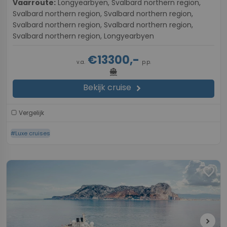
Vaarroute:
Longyearbyen, Svalbard northern region,
Svalbard northern region, Svalbard northern region,
Svalbard northern region, Svalbard northern region,
Svalbard northern region, Longyearbyen
€13300,-
v.a.
p.p.
directions_boat
Bekijk cruise
chevron_right
Vergelijk
#Luxe cruises
favorite
chevron_right