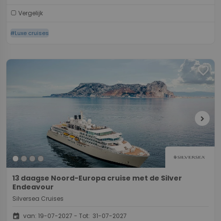
Vergelijk
#Luxe cruises
favorite
chevron_right
13 daagse Noord-Europa cruise met de Silver
Endeavour
Silversea Cruises
event
van: 19-07-2027 - Tot: 31-07-2027