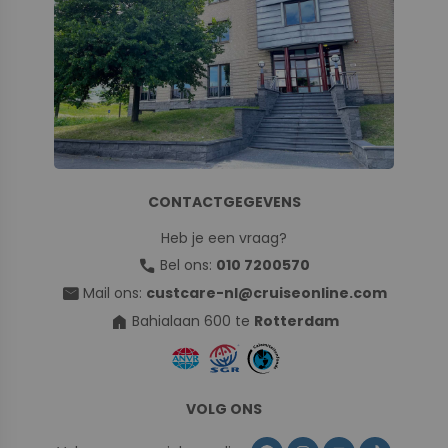
CONTACTGEGEVENS
Heb je een vraag?
call
Bel ons:
010 7200570
mail
Mail ons:
custcare-nl@cruiseonline.com
home
Bahialaan 600 te
Rotterdam
VOLG ONS