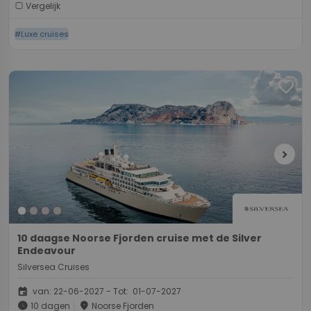
Vergelijk
#Luxe cruises
favorite
chevron_right
10 daagse Noorse Fjorden cruise met de Silver
Endeavour
Silversea Cruises
event
van: 22-06-2027 - Tot: 01-07-2027
schedule
place
10 dagen
Noorse Fjorden