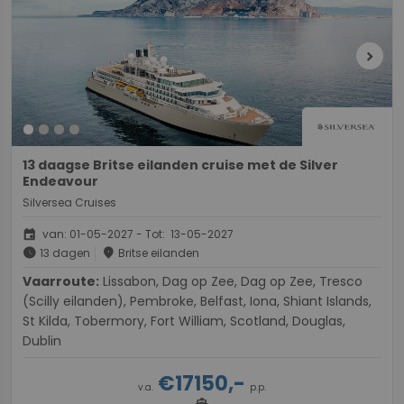
chevron_right
13 daagse Britse eilanden cruise met de Silver
Endeavour
Silversea Cruises
event
van: 01-05-2027 - Tot: 13-05-2027
schedule
place
13 dagen
Britse eilanden
Vaarroute:
Lissabon, Dag op Zee, Dag op Zee, Tresco
(Scilly eilanden), Pembroke, Belfast, Iona, Shiant Islands,
St Kilda, Tobermory, Fort William, Scotland, Douglas,
Dublin
€17150,-
v.a.
p.p.