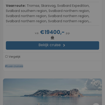
Vaarroute:
Tromsø, Skarsvag, Svalbard Expedition,
Svalbard southern region, Svalbard northern region,
Svalbard northern region, Svalbard northern region,
Svalbard northern region, Svalbard northern region,
Longyearbyen
€19400,-
v.a.
p.p.
directions_boat
Bekijk cruise
chevron_right
Vergelijk
#Luxe cruises
favorite