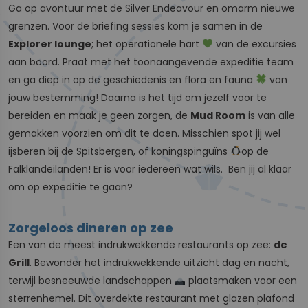
Ga op avontuur met de Silver Endeavour en omarm nieuwe
grenzen. Voor de briefing sessies kom je samen in de
Explorer lounge
; het operationele hart
van de excursies
aan boord. Praat met het toonaangevende expeditie team
en ga diep in op de geschiedenis en flora en fauna
van
jouw bestemming! Daarna is het tijd om jezelf voor te
bereiden en maak je geen zorgen, de
Mud Room
is van alle
gemakken voorzien om dit te doen. Misschien spot jij wel
ijsberen bij de Spitsbergen, of koningspinguïns
op de
Falklandeilanden! Er is voor iedereen wat wils. Ben jij al klaar
om op expeditie te gaan?
Zorgeloos dineren op zee
Een van de meest indrukwekkende restaurants op zee:
de
Grill
. Bewonder het indrukwekkende uitzicht dag en nacht,
terwijl besneeuwde landschappen
plaatsmaken voor een
sterrenhemel. Dit overdekte restaurant met glazen plafond