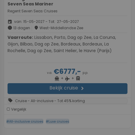
Seven Seas Mariner
Regent Seven Seas Cruises
event
van: 15-05-2027 - Tot: 27-05-2027
schedule
place
13 dagen
West-Middellandse Zee
Vaarroute:
Lissabon, Porto, Dag op Zee, La Coruna,
Gijon, Bilbao, Dag op Zee, Bordeaux, Bordeaux, La
Rochelle, Dag op Zee, Saint Helier, le Havre (Parijs)
€6777,-
v.a.
p.p.
+
+
directions_boat
directions_bus
flight
Bekijk cruise
chevron_right
sell
Cruise - All-inclusive - Tot 45% korting
Vergelijk
#All-inclusive cruises
#Luxe cruises