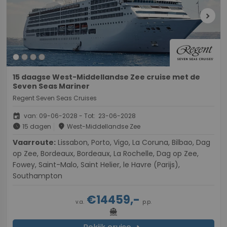
chevron_right
15 daagse West-Middellandse Zee cruise met de
Seven Seas Mariner
Regent Seven Seas Cruises
event
van: 09-06-2028 - Tot: 23-06-2028
schedule
place
15 dagen
West-Middellandse Zee
Vaarroute:
Lissabon, Porto, Vigo, La Coruna, Bilbao, Dag
op Zee, Bordeaux, Bordeaux, La Rochelle, Dag op Zee,
Fowey, Saint-Malo, Saint Helier, le Havre (Parijs),
Southampton
€14459,-
v.a.
p.p.
directions_boat