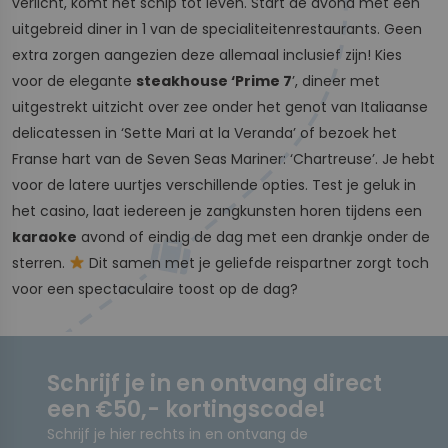
verlicht, komt het schip tot leven. Start de avond met een
uitgebreid diner in 1 van de specialiteitenrestaurants. Geen
extra zorgen aangezien deze allemaal inclusief zijn! Kies
voor de elegante
steakhouse ‘Prime 7
’, dineer met
uitgestrekt uitzicht over zee onder het genot van Italiaanse
delicatessen in ‘Sette Mari at la Veranda’ of bezoek het
Franse hart van de Seven Seas Mariner: ‘Chartreuse’. Je hebt
voor de latere uurtjes verschillende opties. Test je geluk in
het casino, laat iedereen je zangkunsten horen tijdens een
karaoke
avond of eindig de dag met een drankje onder de
sterren.
Dit samen met je geliefde reispartner zorgt toch
voor een spectaculaire toost op de dag?
Schrijf je in en ontvang direct
een €50,- kortingscode!
Schrijf je hier rechts in en ontvang de