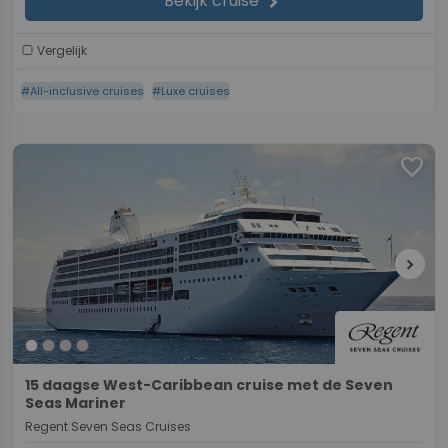
Bekijk cruise
chevron_right
Vergelijk
#All-inclusive cruises
#Luxe cruises
favorite
chevron_right
15 daagse West-Caribbean cruise met de Seven
Seas Mariner
Regent Seven Seas Cruises