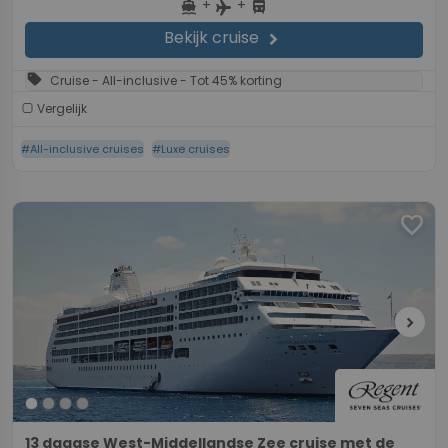
+
+
directions_boat
directions_bus
flight
Bekijk cruise
chevron_right
sell
Cruise - All-inclusive - Tot 45% korting
Vergelijk
#All-inclusive cruises
#Luxe cruises
favorite
chevron_right
13 daagse West-Middellandse Zee cruise met de