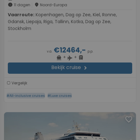
schedule
place
11 dagen
Noord-Europa
Vaarroute:
Kopenhagen, Dag op Zee, Kiel, Ronne,
Gdansk, Liepaja, Riga, Tallinn, Kotka, Dag op Zee,
Stockholm
€12464,-
v.a.
p.p.
+
+
directions_boat
directions_bus
flight
Bekijk cruise
chevron_right
Vergelijk
#All-inclusive cruises
#Luxe cruises
favorite