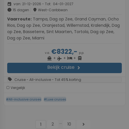
event
van: 21-12-2026 - Tot: 04-01-2027
schedule
place
15 dagen
West-Caribbean
Vaarroute:
Tampa, Dag op Zee, Grand Cayman, Ocho
Rios, Dag op Zee, Oranjestad, Willemstad, Kralendijk, Dag
op Zee, Basseterre, Sint Maarten, Tortola, Dag op Zee,
Dag op Zee, Miami
€8322,-
v.a.
p.p.
+
+
+
directions_boat
hotel
directions_bus
flight
Bekijk cruise
chevron_right
sell
Cruise - All-inclusive - Tot 45% korting
Vergelijk
#All-inclusive cruises
#Luxe cruises
...
2
10
chevron_right
1