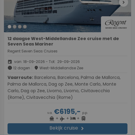
chevron_right
12 daagse West-Middellandse Zee cruise met de
Seven Seas Mariner
Regent Seven Seas Cruises
event
van: 18-09-2026 - Tot: 29-09-2026
schedule
place
12 dagen
West-Middellandse Zee
Vaarroute:
Barcelona, Barcelona, Palma de Mallorca,
Palma de Mallorca, Dag op Zee, Monte Carlo, Monte
Carlo, Dag op Zee, Livorno, Livorno, Civitavecchia
(Rome), Civitavecchia (Rome)
€6195,-
v.a.
p.p.
+
+
+
directions_boat
hotel
directions_bus
flight
Bekijk cruise
chevron_right