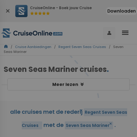
CruiseOnline - Boek jouw Cruise
close
Downloaden
star
star
star
star
star
menu
person
home
/
Cruise Aanbiedingen
/
Regent Seven Seas Cruises
/ Seven
Seas Mariner
Seven Seas Mariner cruises
.
keyboard_double_arrow_down
Meer lezen
alle cruises met de rederij
close
Regent Seven Seas
met de
.
close
Cruises
Seven Seas Mariner