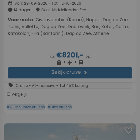
event
van: 29-09-2026 - Tot: 12-10-2026
schedule
place
14 dagen
Oost-Middellandse Zee
Vaarroute:
Civitavecchia (Rome), Napels, Dag op Zee,
Tunis, Valletta, Dag op Zee, Dubrovnik, Bari, Kotor, Corfu,
Katakolon, Fira (Santorini), Dag op Zee, Athene
€8201,-
v.a.
p.p.
+
+
directions_boat
directions_bus
flight
Bekijk cruise
chevron_right
sell
Cruise - All-inclusive - Tot 45% korting
Vergelijk
#All-inclusive cruises
#Luxe cruises
favorite