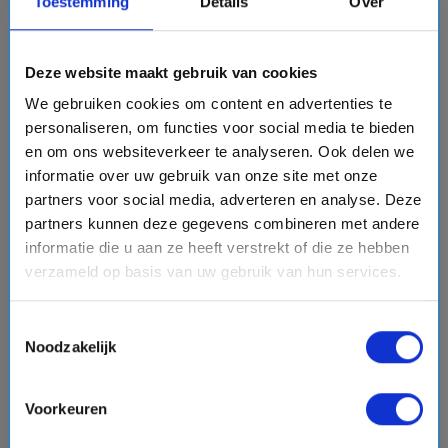
Toestemming
Details
Over
favorite
Deze website maakt gebruik van cookies
We gebruiken cookies om content en advertenties te
personaliseren, om functies voor social media te bieden
en om ons websiteverkeer te analyseren. Ook delen we
chevron_right
informatie over uw gebruik van onze site met onze
partners voor social media, adverteren en analyse. Deze
partners kunnen deze gegevens combineren met andere
informatie die u aan ze heeft verstrekt of die ze hebben
verzameld op basis van uw gebruik van hun services.
15 daagse West-Caribbean cruise met de Seven
Seas Mariner
Toestemmingsselectie
Regent Seven Seas Cruises
Noodzakelijk
event
van: 15-04-2027 - Tot: 29-04-2027
schedule
place
15 dagen
West-Caribbean
Voorkeuren
Vaarroute:
Miami, Dag op Zee, Dag op Zee, Oranjestad,
Willemstad, Kralendijk, Dag op Zee, Basseterre, Gustavia,