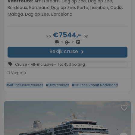
Vaarroute:
Amsterdam, Dag op Zee, Dag op Zee,
Bordeaux, Bordeaux, Dag op Zee, Porto, Lissabon, Cadiz,
Malaga, Dag op Zee, Barcelona
€7544,-
v.a.
p.p.
+
+
directions_boat
directions_bus
flight
Bekijk cruise
chevron_right
sell
Cruise - All-inclusive - Tot 45% korting
Vergelijk
#All-inclusive cruises
#Luxe cruises
#Cruises vanuit Nederland
favorite