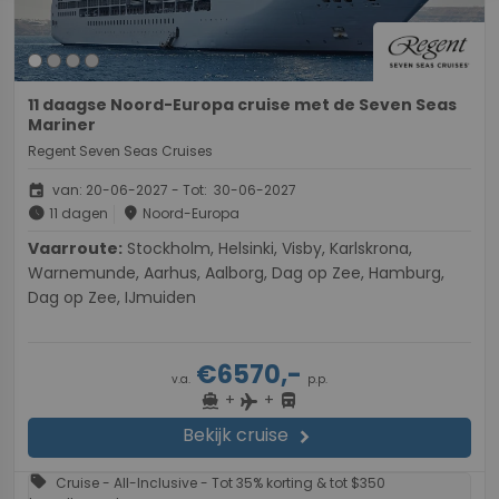
11 daagse Noord-Europa cruise met de Seven Seas
Mariner
Regent Seven Seas Cruises
event
van: 20-06-2027 - Tot: 30-06-2027
schedule
place
11 dagen
Noord-Europa
Vaarroute:
Stockholm, Helsinki, Visby, Karlskrona,
Warnemunde, Aarhus, Aalborg, Dag op Zee, Hamburg,
Dag op Zee, IJmuiden
€6570,-
v.a.
p.p.
+
+
directions_boat
directions_bus
flight
Bekijk cruise
chevron_right
sell
Cruise - All-Inclusive - Tot 35% korting & tot $350