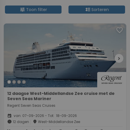
tune
format_line_spacing
Toon filter
Sorteren
favorite
chevron_right
12 daagse West-Middellandse Zee cruise met de
Seven Seas Mariner
Regent Seven Seas Cruises
event
van: 07-09-2026 - Tot: 18-09-2026
schedule
place
12 dagen
West-Middellandse Zee