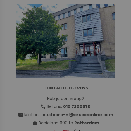
CONTACTGEGEVENS
Heb je een vraag?
call
Bel ons:
010 7200570
mail
Mail ons:
custcare-nl@cruiseonline.com
home
Bahialaan 600 te
Rotterdam