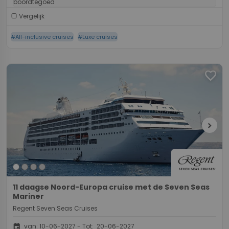
boordtegoed
Vergelijk
#All-inclusive cruises
#Luxe cruises
favorite
chevron_right
11 daagse Noord-Europa cruise met de Seven Seas
Mariner
Regent Seven Seas Cruises
event
van: 10-06-2027 - Tot: 20-06-2027