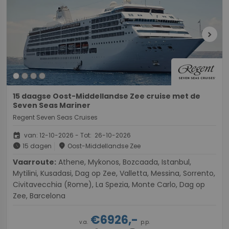
chevron_right
15 daagse Oost-Middellandse Zee cruise met de
Seven Seas Mariner
Regent Seven Seas Cruises
event
van: 12-10-2026 - Tot: 26-10-2026
schedule
place
15 dagen
Oost-Middellandse Zee
Vaarroute:
Athene, Mykonos, Bozcaada, Istanbul,
Mytilini, Kusadasi, Dag op Zee, Valletta, Messina, Sorrento,
Civitavecchia (Rome), La Spezia, Monte Carlo, Dag op
Zee, Barcelona
€6926,-
v.a.
p.p.