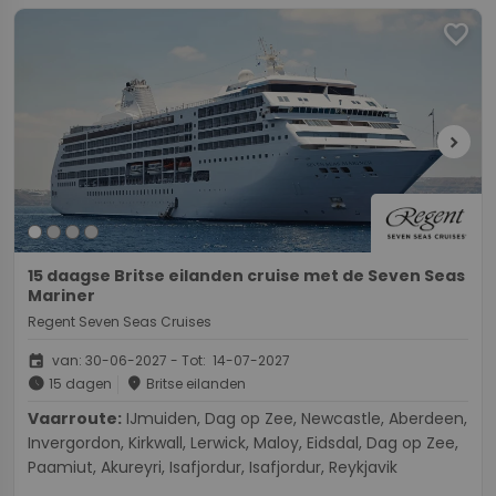
favorite
chevron_right
15 daagse Britse eilanden cruise met de Seven Seas
Mariner
Regent Seven Seas Cruises
event
van: 30-06-2027 - Tot: 14-07-2027
schedule
place
15 dagen
Britse eilanden
Vaarroute:
IJmuiden, Dag op Zee, Newcastle, Aberdeen,
Invergordon, Kirkwall, Lerwick, Maloy, Eidsdal, Dag op Zee,
Paamiut, Akureyri, Isafjordur, Isafjordur, Reykjavik