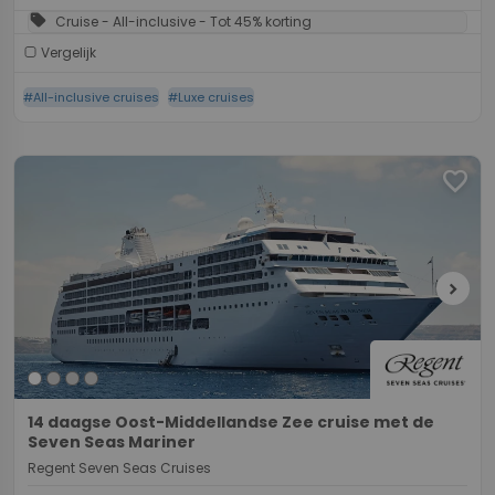
sell
Cruise - All-inclusive - Tot 45% korting
Vergelijk
#All-inclusive cruises
#Luxe cruises
favorite
chevron_right
14 daagse Oost-Middellandse Zee cruise met de
Seven Seas Mariner
Regent Seven Seas Cruises