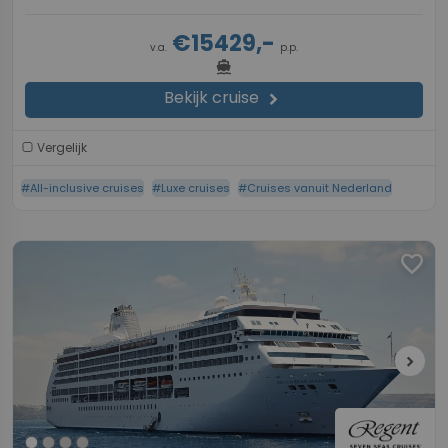
€15429,-
v.a.
p.p.
directions_boat
Bekijk cruise
chevron_right
Vergelijk
#All-inclusive cruises
#Luxe cruises
#Cruises vanuit Nederland
favorite
chevron_right