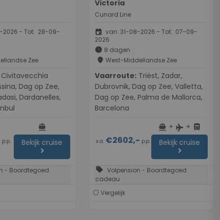
Victoria
Cunard Line
event
-2026 - Tot: 28-09-
van: 31-08-2026 - Tot: 07-09-
2026
schedule
8 dagen
place
ellandse Zee
West-Middellandse Zee
vecchia
Vaarroute:
Triëst, Zadar,
sina, Dag op Zee,
Dubrovnik, Dag op Zee, Valletta,
dasi, Dardanelles,
Dag op Zee, Palma de Mallorca,
anbul
Barcelona
+
+
directions_boat
directions_boat
directions_bus
flight
-
€2602,-
p.p.
v.a.
p.p.
Bekijk cruise
Bekijk cruise
chevron_right
chevron_right
sell
n - Boordtegoed
Volpension - Boordtegoed
cadeau
Vergelijk