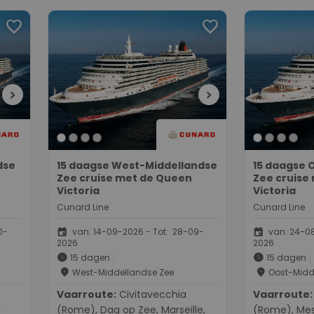
favorite
favorite
chevron_right
chevron_right
dse
15 daagse West-Middellandse
15 daagse 
Zee cruise met de Queen
Zee cruise
Victoria
Victoria
Cunard Line
Cunard Line
event
event
0-
van: 14-09-2026 - Tot: 28-09-
van: 24-08
2026
2026
schedule
schedule
15 dagen
15 dagen
place
place
West-Middellandse Zee
Oost-Midd
Vaarroute:
Civitavecchia
Vaarroute:
Civita
,
(Rome), Dag op Zee, Marseille,
(Rome), Mess