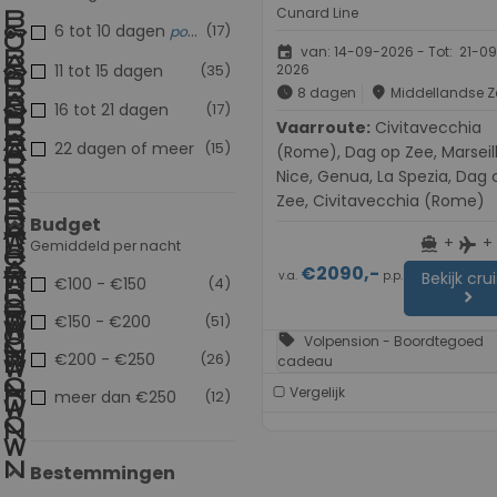
Cunard Line
6 tot 10 dagen
(17)
populair
event
van: 14-09-2026 - Tot: 21-0
11 tot 15 dagen
(35)
2026
schedule
place
8 dagen
Middellandse Z
16 tot 21 dagen
(17)
Vaarroute:
Civitavecchia
22 dagen of meer
(15)
(Rome), Dag op Zee, Marseill
Nice, Genua, La Spezia, Dag 
Zee, Civitavecchia (Rome)
Budget
+
+
directions_boat
flight
Gemiddeld per nacht
€2090,-
v.a.
p.p.
Bekijk cru
€100 - €150
(4)
chevron_right
€150 - €200
(51)
sell
Volpension - Boordtegoed
€200 - €250
(26)
cadeau
Vergelijk
meer dan €250
(12)
Bestemmingen