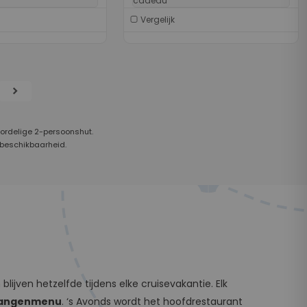
cadeau
Vergelijk
chevron_right
oordelige 2-persoonshut.
 beschikbaarheid.
ijven hetzelfde tijdens elke cruisevakantie. Elk
fgangenmenu
. ‘s Avonds wordt het hoofdrestaurant