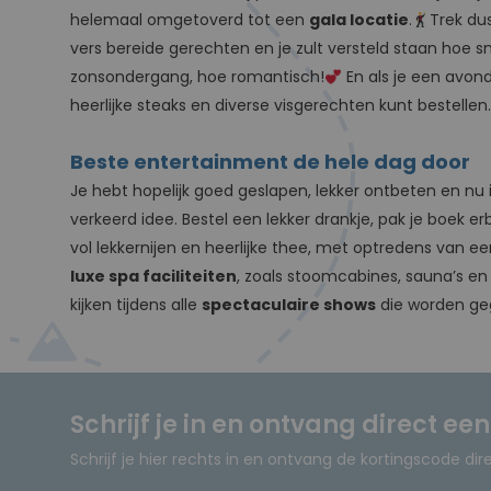
helemaal omgetoverd tot een
gala locatie
.
Trek du
vers bereide gerechten en je zult versteld staan hoe sn
zonsondergang, hoe romantisch!
En als je een avond
heerlijke steaks en diverse visgerechten kunt bestellen.
Beste entertainment de hele dag door
Je hebt hopelijk goed geslapen, lekker ontbeten en nu 
verkeerd idee. Bestel een lekker drankje, pak je boek 
vol lekkernijen en heerlijke thee, met optredens van een 
luxe spa faciliteiten
, zoals stoomcabines, sauna’s en 
kijken tijdens alle
spectaculaire shows
die worden gege
Schrijf je in en ontvang direct ee
Schrijf je hier rechts in en ontvang de kortingscode dir