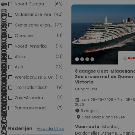
Noord-Europa
(63)
Middellandse Zee
(42)
Canarische eilanden
(27)
Oceanie
(11)
Noord-Amerika
(10)
Afrika
(21)
Azië
(12)
8 daagse Oost-Middellan
Zee cruise met de Queen
Wereldcruise & Grand Voyages
(10)
Victoria
Transatlantisch
(9)
Cunard Line
Zuid-Amerika
(7)
event
van: 28-09-2026 - Tot: 05-1
2026
Panamakanaal
(7)
schedule
8 dagen
place
Oost-Middellandse Zee
Vaarroute:
Istanbul,
Rederijen
Verwijder filters
Dardanelles, Athene, Chania