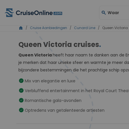
search
Waar
home
/
Cruise Aanbiedingen
/
Cunard Line
/ Queen Victoria
Queen Victoria cruises
.
Queen Victoria
heeft haar naam te danken aan de En
je merken dat haar unieke sfeer en warmte je meer da
bijzondere bestemmingen die het prachtige schip opz
check_circle
Mix van elegantie en luxe
check_circle
Verbluffend entertainment in het Royal Court Thea
check_circle
Romantische gala-avonden
check_circle
Optredens van getalenteerde artiesten