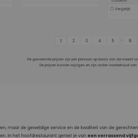
cadeau
Vergelijk
...
2
3
4
5
8
1
De genoemde prijzen zijn per persoon op basis van de meest v
De prijzen kunnen wijzigen en zijn onder voorbehoud van
, maar de geweldige service en de kwaliteit van de gerechten bl
nen. In het hoofdrestaurant geniet je van
een verrassend vij