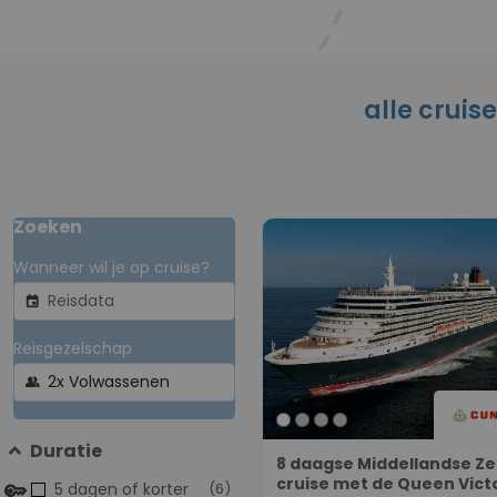
alle cruis
Zoeken
Wanneer wil je op cruise?
event
Reisgezelschap
group
Duratie
8 daagse Middellandse Z
cruise met de Queen Vict
5 dagen of korter
(6)