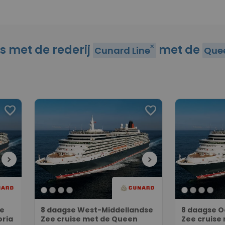
es met de rederij
met de
close
Cunard Line
Quee
favorite
favorite
chevron_right
chevron_right
ee
8 daagse West-Middellandse
8 daagse O
oria
Zee cruise met de Queen
Zee cruise