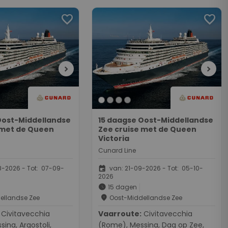
favorite
favorite
chevron_right
chevron_right
Oost-Middellandse
15 daagse Oost-Middellandse
 met de Queen
Zee cruise met de Queen
Victoria
Cunard Line
event
-2026 - Tot: 07-09-
van: 21-09-2026 - Tot: 05-10-
2026
schedule
15 dagen
place
ellandse Zee
Oost-Middellandse Zee
vecchia
Vaarroute:
Civitavecchia
ina, Argostoli,
(Rome), Messina, Dag op Zee,