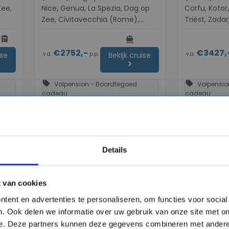
Zee,
Nice, Genua, La Spezia, Dag op
Corfu, Kotor,
Zee, Civitavecchia (Rome),
Triëst, Zada
Messina, Dag op Zee, Rhodos,
Zee, Vallett
directions_bus
directions_boat
Kusadasi, Dardanelles, Istanbul,
de Mallorca,
€2752,-
€3427,
Istanbul
v.a.
p.p.
v.a.
ise
Bekijk cruise
chevron_right
sell
sell
Volpension - Boordtegoed
Volpensio
cadeau
cadeau
Vergelijk
Vergelijk
Details
favorite
favorite
 van cookies
tent en advertenties te personaliseren, om functies voor socia
chevron_right
chevron_right
. Ook delen we informatie over uw gebruik van onze site met on
e. Deze partners kunnen deze gegevens combineren met andere 