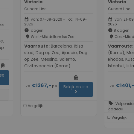
Victoria
Victoria
Cunard Line
Cunard Line
9-
event
event
van: 07-09-2026 - Tot: 14-09-
van: 21-09
2026
2026
ee
schedule
schedule
dagen
8 dagen
place
place
West-Middellandse Zee
Oost-Midd
e,
Vaarroute:
Barcelona, Ibiza-
Vaarroute:
Civita
op
stad, Dag op Zee, Ajaccio, Dag
(Rome), Mes
op Zee, Messina, Salerno,
Rhodos, Kusa
directions_bus
Civitavecchia (Rome)
Istanbul, Ist
ise
directions_boat
€1367,-
€1401,
v.a.
p.p.
v.a.
Bekijk cruise
chevron_right
sell
Volpensio
Vergelijk
cadeau
Vergelijk