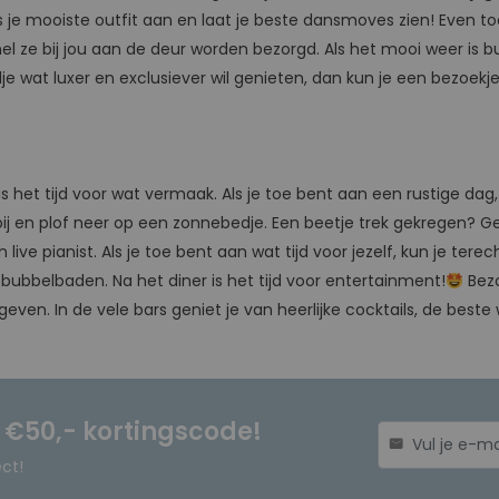
s je mooiste outfit aan en laat je beste dansmoves zien! Even to
el ze bij jou aan de deur worden bezorgd. Als het mooi weer is bu
je wat luxer en exclusiever wil genieten, dan kun je een bezoek
is het tijd voor wat vermaak. Als je toe bent aan een rustige d
erbij en plof neer op een zonnebedje. Een beetje trek gekregen?
live pianist. Als je toe bent aan wat tijd voor jezelf, kun je ter
bubbelbaden. Na het diner is het tijd voor entertainment!
Bezo
ven. In de vele bars geniet je van heerlijke cocktails, de beste 
n €50,- kortingscode!
mail
ect!