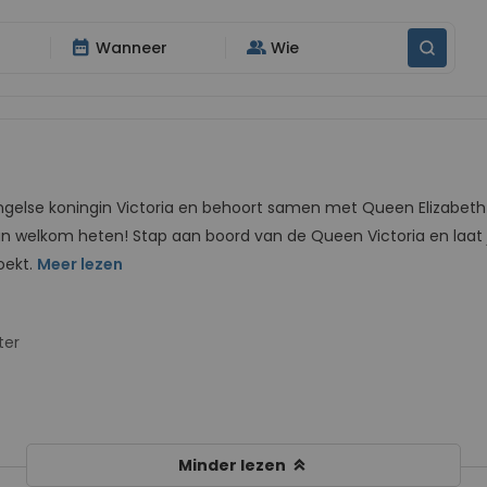
date_range
group
Wanneer
Wie
gelse koningin Victoria en behoort samen met Queen Elizabeth 
n welkom heten! Stap aan boord van de Queen Victoria en laat j
oekt.
Meer lezen
ter
keyboard_double_arrow_up
Minder lezen