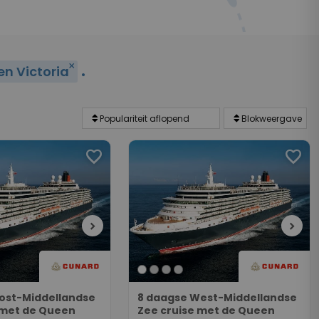
.
close
n Victoria
favorite
favorite
chevron_right
chevron_right
ost-Middellandse
8 daagse West-Middellandse
 met de Queen
Zee cruise met de Queen