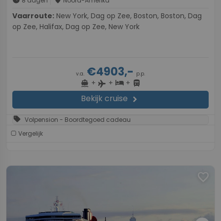
schedule
place
8 dagen
Noord-Amerika
Vaarroute:
New York, Dag op Zee, Boston, Boston, Dag
op Zee, Halifax, Dag op Zee, New York
€4903,-
v.a.
p.p.
+
+
+
directions_boat
hotel
directions_bus
flight
Bekijk cruise
chevron_right
sell
Volpension - Boordtegoed cadeau
Vergelijk
favorite