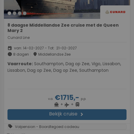
8 daagse Middellandse Zee cruise met de Queen
Mary 2
Cunard Line
event
van: 14-02-2027 - Tot: 21-02-2027
schedule
place
8 dagen
Middellandse Zee
Vaarroute:
Southampton, Dag op Zee, Vigo, Lissabon,
Lissabon, Dag op Zee, Dag op Zee, Southampton
€1715,-
v.a.
p.p.
+
+
directions_boat
directions_bus
flight
Bekijk cruise
chevron_right
sell
Volpension - Boordtegoed cadeau