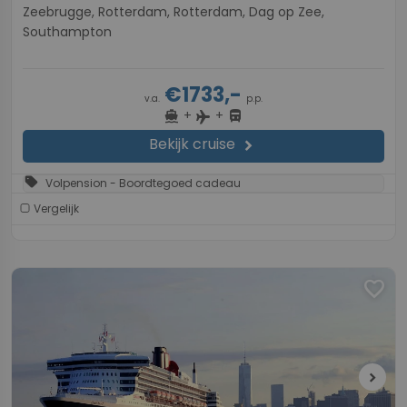
Zeebrugge, Rotterdam, Rotterdam, Dag op Zee,
Southampton
€1733,-
v.a.
p.p.
+
+
directions_boat
directions_bus
flight
Bekijk cruise
chevron_right
sell
Volpension - Boordtegoed cadeau
Vergelijk
favorite
chevron_right