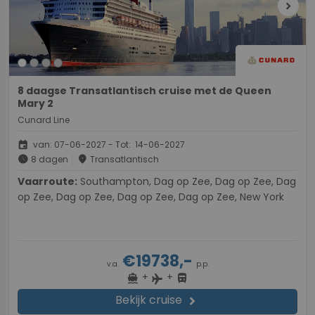
chevron_right
8 daagse Transatlantisch cruise met de Queen
Mary 2
Cunard Line
event
van: 07-06-2027 - Tot: 14-06-2027
schedule
place
8 dagen
Transatlantisch
Vaarroute:
Southampton, Dag op Zee, Dag op Zee, Dag
op Zee, Dag op Zee, Dag op Zee, Dag op Zee, New York
€19738,-
v.a.
p.p.
+
+
directions_boat
directions_bus
flight
Bekijk cruise
chevron_right