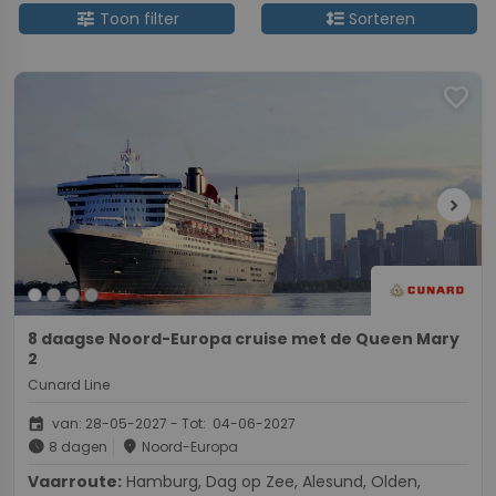
tune
format_line_spacing
Toon filter
Sorteren
favorite
chevron_right
8 daagse Noord-Europa cruise met de Queen Mary
2
Cunard Line
event
van: 28-05-2027 - Tot: 04-06-2027
schedule
place
8 dagen
Noord-Europa
Vaarroute:
Hamburg, Dag op Zee, Alesund, Olden,