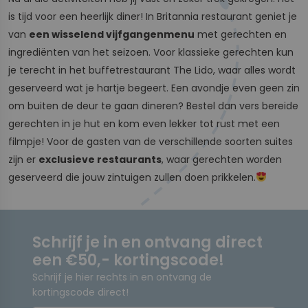
is tijd voor een heerlijk diner! In Britannia restaurant geniet je
van
een wisselend vijfgangenmenu
met gerechten en
ingrediënten van het seizoen. Voor klassieke gerechten kun
je terecht in het buffetrestaurant The Lido, waar alles wordt
geserveerd wat je hartje begeert. Een avondje even geen zin
om buiten de deur te gaan dineren? Bestel dan vers bereide
gerechten in je hut en kom even lekker tot rust met een
filmpje! Voor de gasten van de verschillende soorten suites
zijn er
exclusieve restaurants
, waar gerechten worden
geserveerd die jouw zintuigen zullen doen prikkelen.
Schrijf je in en ontvang direct
een €50,- kortingscode!
Schrijf je hier rechts in en ontvang de
kortingscode direct!