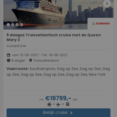
chevron_right
8 daagse Transatlantisch cruise met de Queen
Mary 2
Cunard Line
event
van: 12-05-2027 - Tot: 19-05-2027
schedule
place
8 dagen
Transatlantisch
Vaarroute:
Southampton, Dag op Zee, Dag op Zee, Dag
op Zee, Dag op Zee, Dag op Zee, Dag op Zee, New York
€19799,-
v.a.
p.p.
+
+
directions_boat
directions_bus
flight
Bekijk cruise
chevron_right