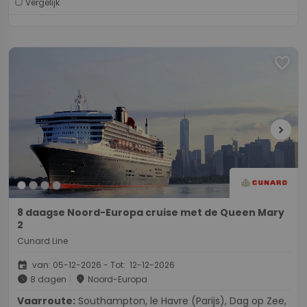
Vergelijk
favorite
chevron_right
8 daagse Noord-Europa cruise met de Queen Mary
2
Cunard Line
event
van: 05-12-2026 - Tot: 12-12-2026
schedule
place
8 dagen
Noord-Europa
Vaarroute:
Southampton, le Havre (Parijs), Dag op Zee,