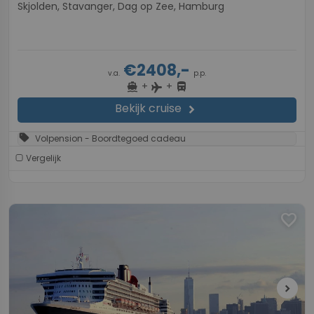
Skjolden, Stavanger, Dag op Zee, Hamburg
€2408,-
v.a.
p.p.
+
+
directions_boat
directions_bus
flight
Bekijk cruise
chevron_right
sell
Volpension - Boordtegoed cadeau
Vergelijk
favorite
chevron_right