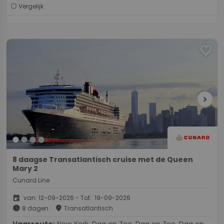
Vergelijk
favorite
chevron_right
8 daagse Transatlantisch cruise met de Queen
Mary 2
Cunard Line
event
van: 12-09-2026 - Tot: 19-09-2026
schedule
place
8 dagen
Transatlantisch
Vaarroute:
New York, Dag op Zee, Dag op Zee, Dag op