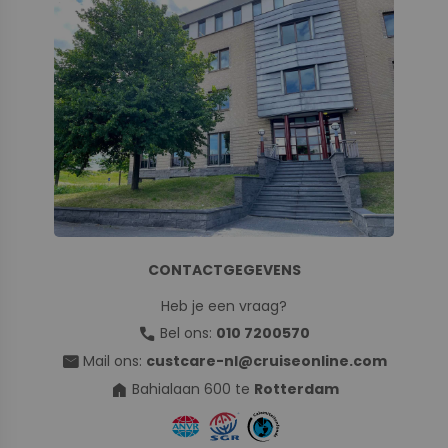
CONTACTGEGEVENS
Heb je een vraag?
call
Bel ons:
010 7200570
mail
Mail ons:
custcare-nl@cruiseonline.com
home
Bahialaan 600 te
Rotterdam