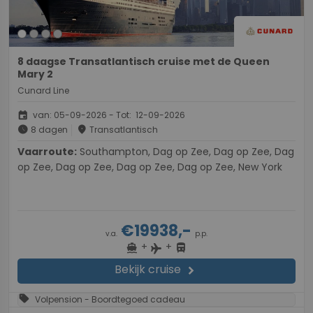
8 daagse Transatlantisch cruise met de Queen
Mary 2
Cunard Line
event
van: 05-09-2026 - Tot: 12-09-2026
schedule
place
8 dagen
Transatlantisch
Vaarroute:
Southampton, Dag op Zee, Dag op Zee, Dag
op Zee, Dag op Zee, Dag op Zee, Dag op Zee, New York
€19938,-
v.a.
p.p.
+
+
directions_boat
directions_bus
flight
Bekijk cruise
chevron_right
sell
Volpension - Boordtegoed cadeau