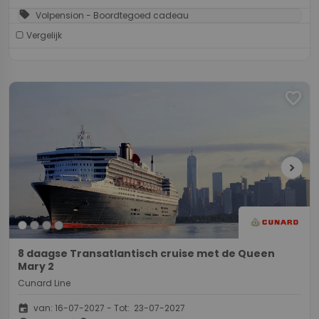
sell
Volpension - Boordtegoed cadeau
Vergelijk
favorite
chevron_right
8 daagse Transatlantisch cruise met de Queen
Mary 2
Cunard Line
event
van: 16-07-2027 - Tot: 23-07-2027