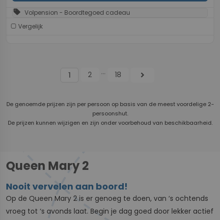
sell
Volpension - Boordtegoed cadeau
Vergelijk
...
2
18
chevron_right
1
De genoemde prijzen zijn per persoon op basis van de meest voordelige 2-
persoonshut.
De prijzen kunnen wijzigen en zijn onder voorbehoud van beschikbaarheid.
Queen Mary 2
Nooit vervelen aan boord!
Op de Queen Mary 2 is er genoeg te doen, van ‘s ochtends
vroeg tot ‘s avonds laat. Begin je dag goed door lekker actief