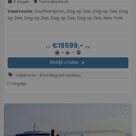
schedule
place
8 dagen
Transatlantisch
Vaarroute:
Southampton, Dag op Zee, Dag op Zee, Dag
op Zee, Dag op Zee, Dag op Zee, Dag op Zee, New York
€19599,-
v.a.
p.p.
+
+
directions_boat
directions_bus
flight
Bekijk cruise
chevron_right
sell
Volpension - Boordtegoed cadeau
Vergelijk
favorite