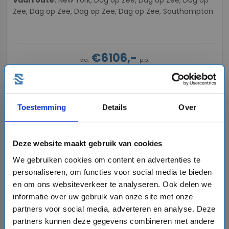
Zee, Dag op Zee, Dag op Zee, Dag op Zee, Southampton
€6106,-
v.a.
p.p.
+
+
+
directions_boat
hotel
directions_bus
flight
Bekijk cruise
chevron_right
sell
Toestemming
Details
Over
Volpension - Boordtegoed cadeau
Vergelijk
Deze website maakt gebruik van cookies
We gebruiken cookies om content en advertenties te
favorite
personaliseren, om functies voor social media te bieden
en om ons websiteverkeer te analyseren. Ook delen we
informatie over uw gebruik van onze site met onze
partners voor social media, adverteren en analyse. Deze
chevron_right
partners kunnen deze gegevens combineren met andere