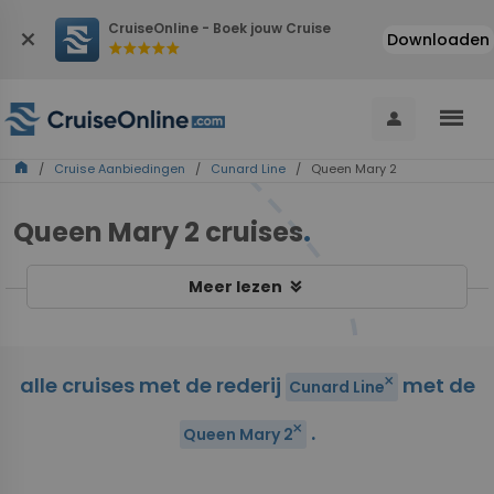
CruiseOnline - Boek jouw Cruise
close
Downloaden
star
star
star
star
star
menu
person
home
/
Cruise Aanbiedingen
/
Cunard Line
/ Queen Mary 2
Queen Mary 2 cruises
.
keyboard_double_arrow_down
Meer lezen
alle cruises met de rederij
met de
close
Cunard Line
.
close
Queen Mary 2