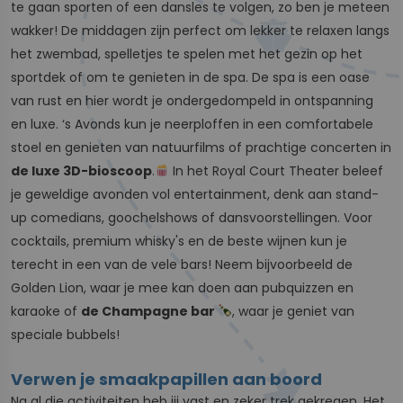
te gaan sporten of een dansles te volgen, zo ben je meteen
wakker! De middagen zijn perfect om lekker te relaxen langs
het zwembad, spelletjes te spelen met het gezin op het
sportdek of om te genieten in de spa. De spa is een oase
van rust en hier wordt je ondergedompeld in ontspanning
en luxe. ‘s Avonds kun je neerploffen in een comfortabele
stoel en genieten van natuurfilms of prachtige concerten in
de luxe 3D-bioscoop
.
In het Royal Court Theater beleef
je geweldige avonden vol entertainment, denk aan stand-
up comedians, goochelshows of dansvoorstellingen. Voor
cocktails, premium whisky's en de beste wijnen kun je
terecht in een van de vele bars! Neem bijvoorbeeld de
Golden Lion, waar je mee kan doen aan pubquizzen en
karaoke of
de Champagne bar
, waar je geniet van
speciale bubbels!
Verwen je smaakpapillen aan boord
Na al die activiteiten heb jij vast en zeker trek gekregen. Het