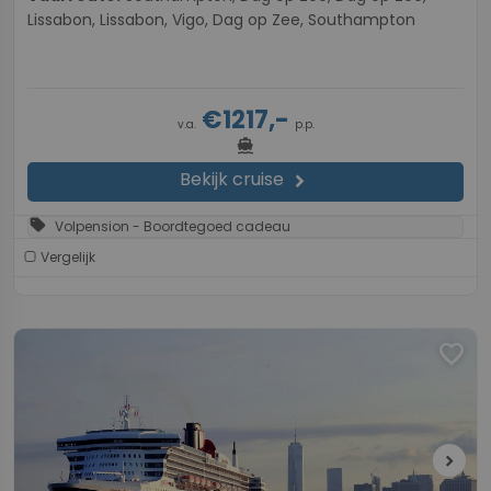
Lissabon, Lissabon, Vigo, Dag op Zee, Southampton
€1217,-
v.a.
p.p.
directions_boat
Bekijk cruise
chevron_right
sell
Volpension - Boordtegoed cadeau
Vergelijk
favorite
chevron_right