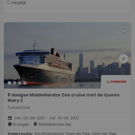
Vergelijk
favorite
chevron_right
8 daagse Middellandse Zee cruise met de Queen
Mary 2
Cunard Line
event
van: 03-09-2027 - Tot: 10-09-2027
schedule
place
8 dagen
Middellandse Zee
Vaarroute:
Southampton, Dag op Zee, Dag op Zee,