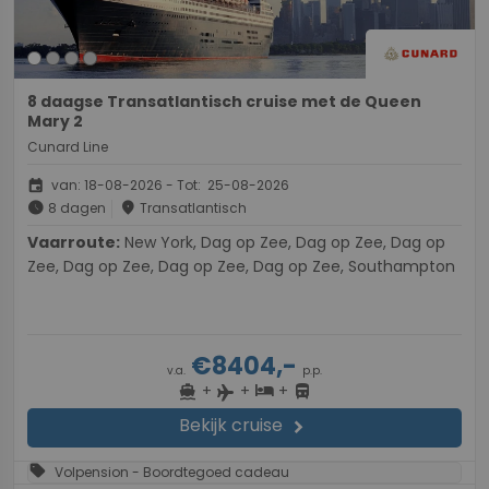
8 daagse Transatlantisch cruise met de Queen
Mary 2
Cunard Line
event
van: 18-08-2026 - Tot: 25-08-2026
schedule
place
8 dagen
Transatlantisch
Vaarroute:
New York, Dag op Zee, Dag op Zee, Dag op
Zee, Dag op Zee, Dag op Zee, Dag op Zee, Southampton
€8404,-
v.a.
p.p.
+
+
+
directions_boat
hotel
directions_bus
flight
Bekijk cruise
chevron_right
sell
Volpension - Boordtegoed cadeau