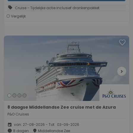
sell
Cruise - Tijdelijke actie inclusief drankenpakket
Vergelijk
favorite
chevron_right
8 daagse Middellandse Zee cruise met de Azura
P&O Cruises
event
van: 27-08-2026 - Tot: 03-09-2026
schedule
place
8 dagen
Middellandse Zee