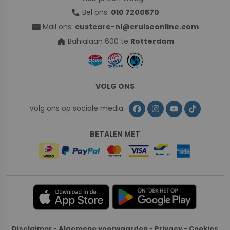
call
Bel ons:
010 7200570
mail
Mail ons:
custcare-nl@cruiseonline.com
home
Bahialaan 600 te
Rotterdam
VOLG ONS
Volg ons op sociale media:
BETALEN MET
Disclaimer
-
Algemene voorwaarden
-
Privacy
-
Cookies