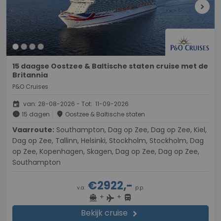
chevron_right
15 daagse Oostzee & Baltische staten cruise met de
Britannia
P&O Cruises
event
van: 28-08-2026 - Tot: 11-09-2026
schedule
place
15 dagen
Oostzee & Baltische staten
Vaarroute:
Southampton, Dag op Zee, Dag op Zee, Kiel,
Dag op Zee, Tallinn, Helsinki, Stockholm, Stockholm, Dag
op Zee, Kopenhagen, Skagen, Dag op Zee, Dag op Zee,
Southampton
€2922,-
v.a.
p.p.
+
+
directions_boat
directions_bus
flight
Bekijk cruise
chevron_right