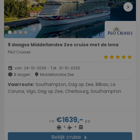
chevron_right
8 daagse Middellandse Zee cruise met de Iona
P&O Cruises
star
star
star
star
star
event
van: 24-10-2026 - Tot: 31-10-2026
schedule
place
8 dagen
Middellandse Zee
Vaarroute:
Southampton, Dag op Zee, Bilbao, La
Coruna, Vigo, Dag op Zee, Cherbourg, Southampton
€1639,-
v.a.
p.p.
+
+
directions_boat
directions_bus
flight
Bekijk cruise
chevron_right