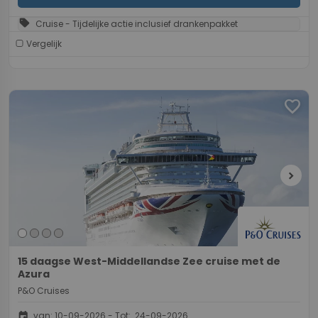
sell
Cruise - Tijdelijke actie inclusief drankenpakket
Vergelijk
favorite
chevron_right
15 daagse West-Middellandse Zee cruise met de
Azura
P&O Cruises
event
van: 10-09-2026 - Tot: 24-09-2026