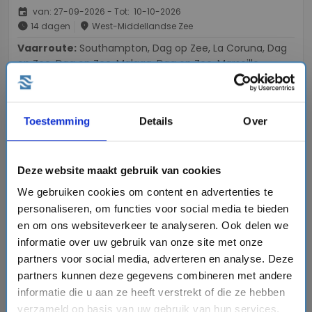
event
van: 27-09-2026 - Tot: 10-10-2026
schedule
place
14 dagen
West-Middellandse Zee
Vaarroute:
Southampton, Dag op Zee, La Coruna, Dag
op Zee, Dag op Zee, Malaga, Dag op Zee, Marseille,
Barcelona, Dag op Zee, Cadiz, Dag op Zee, Dag op Zee,
Southampton
Toestemming
Details
Over
€2530,-
v.a.
p.p.
+
+
directions_boat
directions_bus
flight
Bekijk cruise
chevron_right
Deze website maakt gebruik van cookies
We gebruiken cookies om content en advertenties te
sell
Cruise - Tijdelijke actie inclusief drankenpakket
personaliseren, om functies voor social media te bieden
Vergelijk
en om ons websiteverkeer te analyseren. Ook delen we
informatie over uw gebruik van onze site met onze
partners voor social media, adverteren en analyse. Deze
favorite
partners kunnen deze gegevens combineren met andere
informatie die u aan ze heeft verstrekt of die ze hebben
verzameld op basis van uw gebruik van hun services.