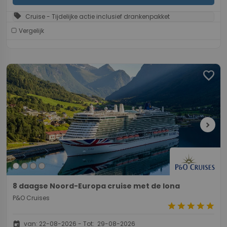
sell
Cruise - Tijdelijke actie inclusief drankenpakket
Vergelijk
favorite
chevron_right
8 daagse Noord-Europa cruise met de Iona
P&O Cruises
star
star
star
star
star
event
van: 22-08-2026 - Tot: 29-08-2026