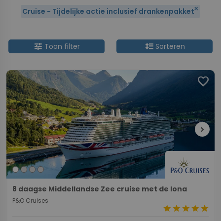
close
Cruise - Tijdelijke actie inclusief drankenpakket
tune
format_line_spacing
Toon filter
Sorteren
favorite
chevron_right
8 daagse Middellandse Zee cruise met de Iona
P&O Cruises
star
star
star
star
star