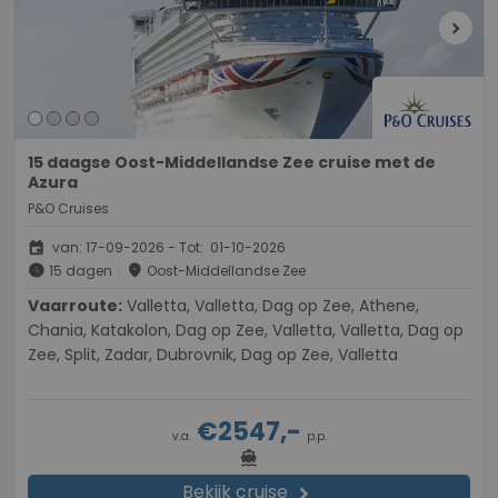
chevron_right
15 daagse Oost-Middellandse Zee cruise met de
Azura
P&O Cruises
event
van: 17-09-2026 - Tot: 01-10-2026
schedule
place
15 dagen
Oost-Middellandse Zee
Vaarroute:
Valletta, Valletta, Dag op Zee, Athene,
Chania, Katakolon, Dag op Zee, Valletta, Valletta, Dag op
Zee, Split, Zadar, Dubrovnik, Dag op Zee, Valletta
€2547,-
v.a.
p.p.
directions_boat
Bekijk cruise
chevron_right