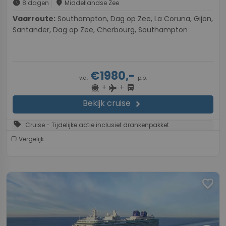
schedule
place
8 dagen
Middellandse Zee
Vaarroute:
Southampton, Dag op Zee, La Coruna, Gijon,
Santander, Dag op Zee, Cherbourg, Southampton
€1980,-
v.a.
p.p.
+
+
directions_boat
directions_bus
flight
Bekijk cruise
chevron_right
sell
Cruise - Tijdelijke actie inclusief drankenpakket
Vergelijk
favorite