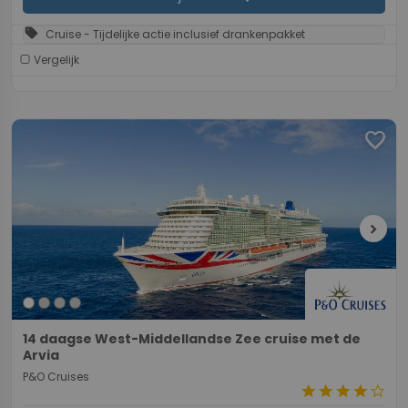
sell
Cruise - Tijdelijke actie inclusief drankenpakket
Vergelijk
favorite
chevron_right
14 daagse West-Middellandse Zee cruise met de
Arvia
P&O Cruises
star
star
star
star
star_border