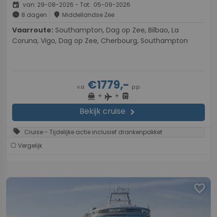
event
van: 29-08-2026 - Tot: 05-09-2026
schedule
place
8 dagen
Middellandse Zee
Vaarroute:
Southampton, Dag op Zee, Bilbao, La
Coruna, Vigo, Dag op Zee, Cherbourg, Southampton
€1779,-
v.a.
p.p.
+
+
directions_boat
directions_bus
flight
Bekijk cruise
chevron_right
sell
Cruise - Tijdelijke actie inclusief drankenpakket
Vergelijk
favorite