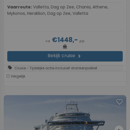
Vaarroute:
Valletta, Dag op Zee, Chania, Athene,
Mykonos, Heraklion, Dag op Zee, Valletta
€1448,-
v.a.
p.p.
directions_boat
Bekijk cruise
chevron_right
sell
Cruise - Tijdelijke actie inclusief drankenpakket
Vergelijk
favorite