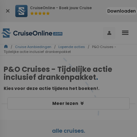
CruiseOnline - Boek jouw Cruise
close
Downloaden
star
star
star
star
star
menu
person
home
/
Cruise Aanbiedingen
/
Lopende acties
/ P&O Cruises -
Tijdelijke actie inclusief drankenpakket
P&O Cruises - Tijdelijke actie
inclusief drankenpakket
.
Kies voor deze actie tijdens het boeken!.
keyboard_double_arrow_down
Meer lezen
alle cruises.