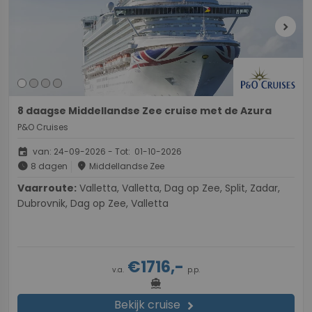
chevron_right
8 daagse Middellandse Zee cruise met de Azura
P&O Cruises
event
van: 24-09-2026 - Tot: 01-10-2026
schedule
place
8 dagen
Middellandse Zee
Vaarroute:
Valletta, Valletta, Dag op Zee, Split, Zadar,
Dubrovnik, Dag op Zee, Valletta
€1716,-
v.a.
p.p.
directions_boat
Bekijk cruise
chevron_right