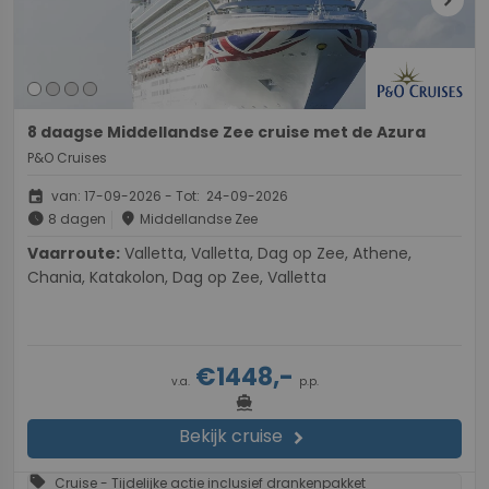
chevron_right
8 daagse Middellandse Zee cruise met de Azura
P&O Cruises
event
van: 17-09-2026 - Tot: 24-09-2026
schedule
place
8 dagen
Middellandse Zee
Vaarroute:
Valletta, Valletta, Dag op Zee, Athene,
Chania, Katakolon, Dag op Zee, Valletta
€1448,-
v.a.
p.p.
directions_boat
Bekijk cruise
chevron_right
sell
Cruise - Tijdelijke actie inclusief drankenpakket