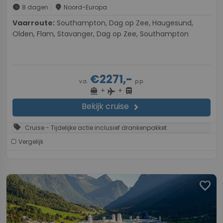
schedule
place
8 dagen
Noord-Europa
Vaarroute:
Southampton, Dag op Zee, Haugesund,
Olden, Flam, Stavanger, Dag op Zee, Southampton
€2271,-
v.a.
p.p.
+
+
directions_boat
directions_bus
flight
Bekijk cruise
chevron_right
sell
Cruise - Tijdelijke actie inclusief drankenpakket
Vergelijk
favorite