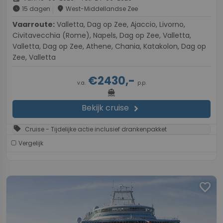
schedule
place
15 dagen
West-Middellandse Zee
Vaarroute:
Valletta, Dag op Zee, Ajaccio, Livorno,
Civitavecchia (Rome), Napels, Dag op Zee, Valletta,
Valletta, Dag op Zee, Athene, Chania, Katakolon, Dag op
Zee, Valletta
€2430,-
v.a.
p.p.
directions_boat
Bekijk cruise
chevron_right
sell
Cruise - Tijdelijke actie inclusief drankenpakket
Vergelijk
favorite