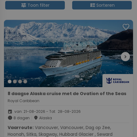
tune
format_line_spacing
Toon filter
Sorteren
favorite
chevron_right
8 daagse Alaska cruise met de Ovation of the Seas
Royal Caribbean
event
van: 21-08-2026 - Tot: 28-08-2026
schedule
place
8 dagen
Alaska
Vaarroute:
Vancouver, Vancouver, Dag op Zee,
Hoonah, Sitka, Skagway, Hubbard Glacier , Seward