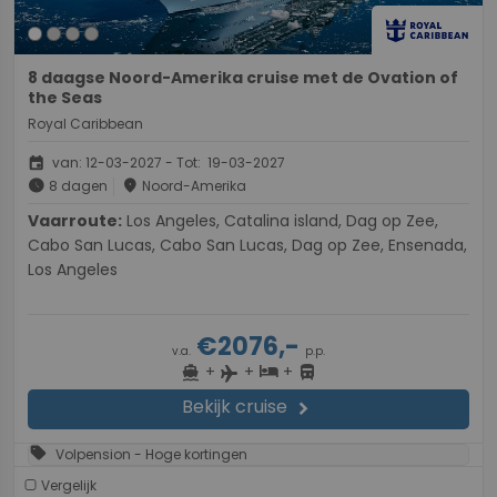
8 daagse Noord-Amerika cruise met de Ovation of
the Seas
Royal Caribbean
event
van: 12-03-2027 - Tot: 19-03-2027
schedule
place
8 dagen
Noord-Amerika
Vaarroute:
Los Angeles, Catalina island, Dag op Zee,
Cabo San Lucas, Cabo San Lucas, Dag op Zee, Ensenada,
Los Angeles
€2076,-
v.a.
p.p.
+
+
+
directions_boat
hotel
directions_bus
flight
Bekijk cruise
chevron_right
sell
Volpension - Hoge kortingen
Vergelijk