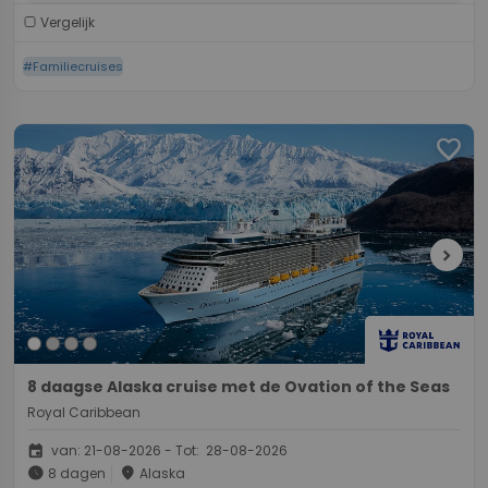
Vergelijk
#Familiecruises
favorite
chevron_right
8 daagse Alaska cruise met de Ovation of the Seas
Royal Caribbean
event
van: 21-08-2026 - Tot: 28-08-2026
schedule
place
8 dagen
Alaska