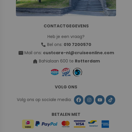
CONTACTGEGEVENS
Heb je een vraag?
call
Bel ons:
010 7200570
mail
Mail ons:
custcare-nl@cruiseonline.com
home
Bahialaan 600 te
Rotterdam
VOLG ONS
Volg ons op sociale media:
BETALEN MET