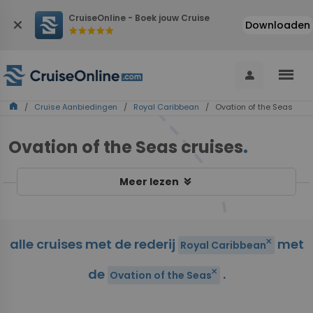
CruiseOnline - Boek jouw Cruise
close
Downloaden
star
star
star
star
star
menu
person
home
/
Cruise Aanbiedingen
/
Royal Caribbean
/ Ovation of the Seas
Ovation of the Seas cruises
.
keyboard_double_arrow_down
Meer lezen
alle cruises met de rederij
met
close
Royal Caribbean
de
.
close
Ovation of the Seas