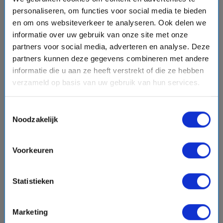
personaliseren, om functies voor social media te bieden
en om ons websiteverkeer te analyseren. Ook delen we
informatie over uw gebruik van onze site met onze
chevron_right
partners voor social media, adverteren en analyse. Deze
partners kunnen deze gegevens combineren met andere
informatie die u aan ze heeft verstrekt of die ze hebben
verzameld op basis van uw gebruik van hun services.
8 daagse Noord-Amerika cruise met de Ovation of
the Seas
Toestemmingsselectie
Noodzakelijk
Royal Caribbean
event
van: 04-12-2026 - Tot: 11-12-2026
schedule
place
8 dagen
Noord-Amerika
Voorkeuren
Vaarroute:
Los Angeles, Catalina island, Dag op Zee,
Cabo San Lucas, Cabo San Lucas, Dag op Zee, Ensenada,
Statistieken
Los Angeles
Marketing
€1637,-