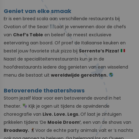
Geniet van elke smaak
Er is een breed scala aan verschillende restaurants bij
Ovation of the Seas!
Laat je verwennen door de chefs
van
Chef’s Table
en beleef de meest exclusieve
eetervaring aan boord. Of proef de Italiaanse keuken en
bestel jouw favoriete stuk pizza bij
Sorrento’s Pizza!
Naast de specialiteitenrestaurants kun je in de
hoofdrestaurants iedere dag genieten van een wisselend
menu die bestaat uit
wereldwijde gerechten.
Betoverende theatershows
Stoom jezelf klaar voor een betoverende avond in het
theater.
Kijk je ogen uit tijdens de opwindende
choreografie van
Live. Love. Legs.
Of laat je zintuigen
prikkelen tijdens ‘De
Mooie Droom’
, een van de shows van
Broadway.
Voor de echte party animals valt er ‘s nachts
ook nog genoeg te beleven. Ga helemaal los op Queen