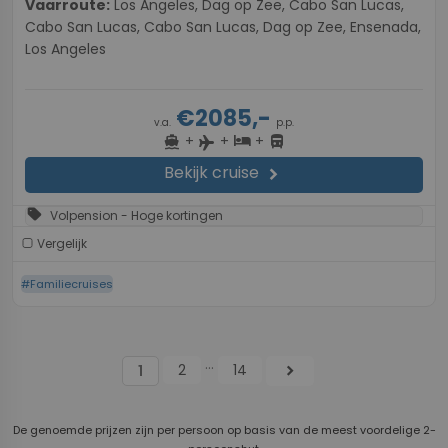
Vaarroute:
Los Angeles, Dag op Zee, Cabo San Lucas,
Cabo San Lucas, Cabo San Lucas, Dag op Zee, Ensenada,
Los Angeles
€2085,-
v.a.
p.p.
+
+
+
directions_boat
hotel
directions_bus
flight
Bekijk cruise
chevron_right
sell
Volpension - Hoge kortingen
Vergelijk
#Familiecruises
...
2
14
chevron_right
1
De genoemde prijzen zijn per persoon op basis van de meest voordelige 2-