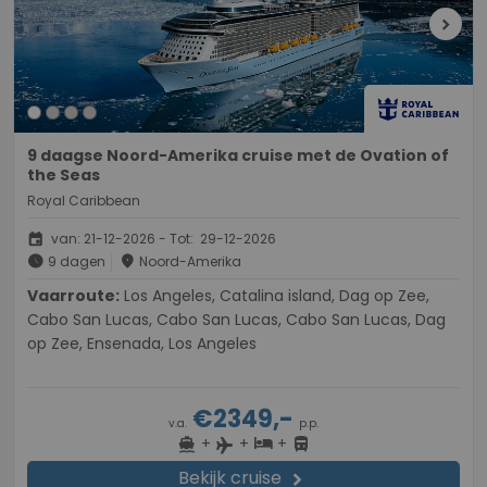
chevron_right
9 daagse Noord-Amerika cruise met de Ovation of
the Seas
Royal Caribbean
event
van: 21-12-2026 - Tot: 29-12-2026
schedule
place
9 dagen
Noord-Amerika
Vaarroute:
Los Angeles, Catalina island, Dag op Zee,
Cabo San Lucas, Cabo San Lucas, Cabo San Lucas, Dag
op Zee, Ensenada, Los Angeles
€2349,-
v.a.
p.p.
+
+
+
directions_boat
hotel
directions_bus
flight
Bekijk cruise
chevron_right