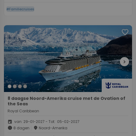
#Familiecruises
favorite
chevron_right
8 daagse Noord-Amerika cruise met de Ovation of
the Seas
Royal Caribbean
event
van: 29-01-2027 - Tot: 05-02-2027
schedule
place
8 dagen
Noord-Amerika