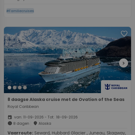
#Familiecruises
favorite
chevron_right
8 daagse Alaska cruise met de Ovation of the Seas
Royal Caribbean
event
van: 11-09-2026 - Tot: 18-09-2026
schedule
place
8 dagen
Alaska
Vaarroute:
Seward, Hubbard Glacier , Juneau, Skagway,