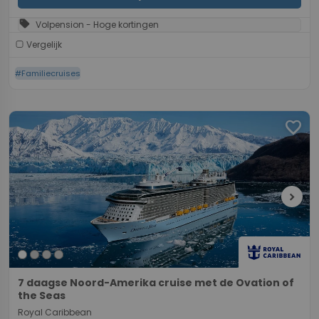
sell
Volpension - Hoge kortingen
Vergelijk
#Familiecruises
favorite
chevron_right
7 daagse Noord-Amerika cruise met de Ovation of
the Seas
Royal Caribbean