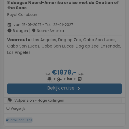
8 daagse Noord-Amerika cruise met de Ovation of
the Seas
Royal Caribbean
event
van: 15-01-2027 - Tot: 22-01-2027
schedule
place
8 dagen
Noord-Amerika
Vaarroute:
Los Angeles, Dag op Zee, Cabo San Lucas,
Cabo San Lucas, Cabo San Lucas, Dag op Zee, Ensenada,
Los Angeles
€1878,-
v.a.
p.p.
+
+
+
directions_boat
hotel
directions_bus
flight
Bekijk cruise
chevron_right
sell
Volpension - Hoge kortingen
Vergelijk
#Familiecruises