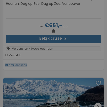
Hoonah, Dag op Zee, Dag op Zee, Vancouver
€661,-
v.a.
p.p.
directions_boat
Bekijk cruise
chevron_right
sell
Volpension - Hoge kortingen
Vergelijk
#Familiecruises
favorite
chevron_right