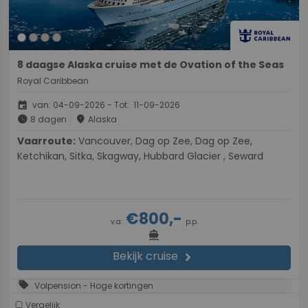
8 daagse Alaska cruise met de Ovation of the Seas
Royal Caribbean
event
van: 04-09-2026 - Tot: 11-09-2026
schedule
place
8 dagen
Alaska
Vaarroute:
Vancouver, Dag op Zee, Dag op Zee,
Ketchikan, Sitka, Skagway, Hubbard Glacier , Seward
€800,-
v.a.
p.p.
directions_boat
Bekijk cruise
chevron_right
sell
Volpension - Hoge kortingen
Vergelijk