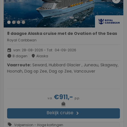
8 daagse Alaska cruise met de Ovation of the Seas
Royal Caribbean
event
van: 28-08-2026 - Tot: 04-09-2026
schedule
place
8 dagen
Alaska
Vaarroute:
Seward, Hubbard Glacier , Juneau, Skagway,
Hoonah, Dag op Zee, Dag op Zee, Vancouver
€911,-
v.a.
p.p.
directions_boat
Bekijk cruise
chevron_right
sell
Volpension - Hoge kortingen