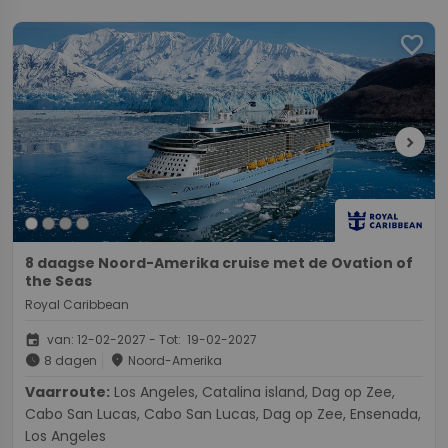
favorite
chevron_right
8 daagse Noord-Amerika cruise met de Ovation of
the Seas
Royal Caribbean
event
van: 12-02-2027 - Tot: 19-02-2027
schedule
place
8 dagen
Noord-Amerika
Vaarroute:
Los Angeles, Catalina island, Dag op Zee,
Cabo San Lucas, Cabo San Lucas, Dag op Zee, Ensenada,
Los Angeles