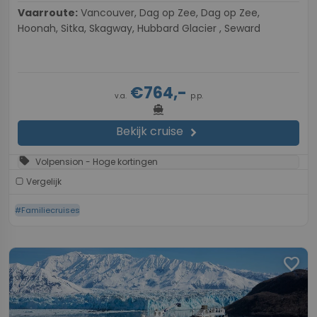
Vaarroute:
Vancouver, Dag op Zee, Dag op Zee,
Hoonah, Sitka, Skagway, Hubbard Glacier , Seward
€764,-
v.a.
p.p.
directions_boat
Bekijk cruise
chevron_right
sell
Volpension - Hoge kortingen
Vergelijk
#Familiecruises
favorite