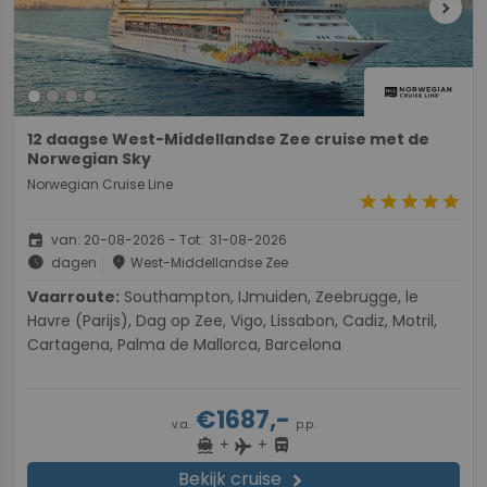
chevron_right
12 daagse West-Middellandse Zee cruise met de
Norwegian Sky
Norwegian Cruise Line
star
star
star
star
star
event
van: 20-08-2026 - Tot: 31-08-2026
schedule
place
dagen
West-Middellandse Zee
Vaarroute:
Southampton, IJmuiden, Zeebrugge, le
Havre (Parijs), Dag op Zee, Vigo, Lissabon, Cadiz, Motril,
Cartagena, Palma de Mallorca, Barcelona
€1687,-
v.a.
p.p.
+
+
directions_boat
directions_bus
flight
Bekijk cruise
chevron_right