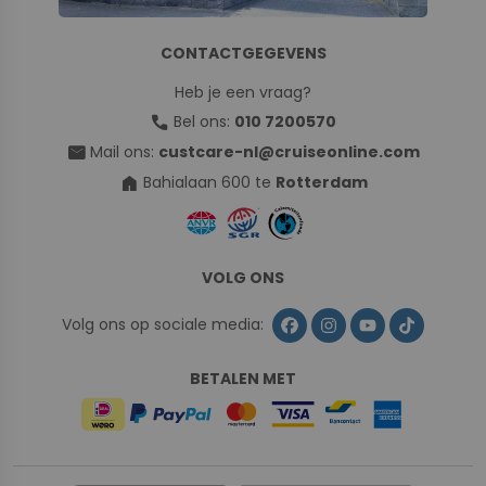
CONTACTGEGEVENS
Heb je een vraag?
call
Bel ons:
010 7200570
mail
Mail ons:
custcare-nl@cruiseonline.com
home
Bahialaan 600 te
Rotterdam
VOLG ONS
Volg ons op sociale media:
BETALEN MET