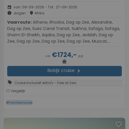
event
van: 09-09-2026 - Tot: 27-09-2026
schedule
place
dagen
Afrika
Vaarroute:
Athene, Rhodos, Dag op Zee, Alexandrie,
Dag op Zee, Suez Canal Transit, Sukhna, Safaga, Safaga,
Sharm El-Sheikh, Aqaba, Dag op Zee, Jeddah, Dag op
Zee, Dag op Zee, Dag op Zee, Dag op Zee, Muscat,
Muscat
€1724,-
v.a.
p.p.
directions_boat
Bekijk cruise
chevron_right
sell
Cruise inclusief extra's - Free at Sea
Vergelijk
#Familiecruises
favorite