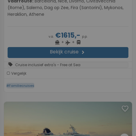
Vaarroute:
Barcelona, Nice, Livorno, Civitavecchia
(Rome), Salerno, Dag op Zee, Fira (Santorini), Mykonos,
Heraklion, Athene
€1615,-
v.a.
p.p.
+
+
directions_boat
directions_bus
flight
Bekijk cruise
chevron_right
sell
Cruise inclusief extra's - Free at Sea
Vergelijk
#Familiecruises
favorite