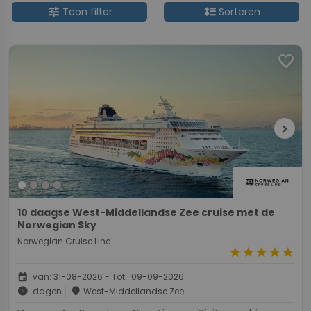
tune
format_line_spacing
Toon filter
Sorteren
favorite
chevron_right
10 daagse West-Middellandse Zee cruise met de
Norwegian Sky
Norwegian Cruise Line
star
star
star
star
star
event
van: 31-08-2026 - Tot: 09-09-2026
schedule
place
dagen
West-Middellandse Zee