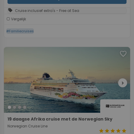
sell
Cruise inclusief extra's - Free at Sea
Vergelijk
#Familiecruises
favorite
chevron_right
19 daagse Afrika cruise met de Norwegian Sky
Norwegian Cruise Line
star
star
star
star
star