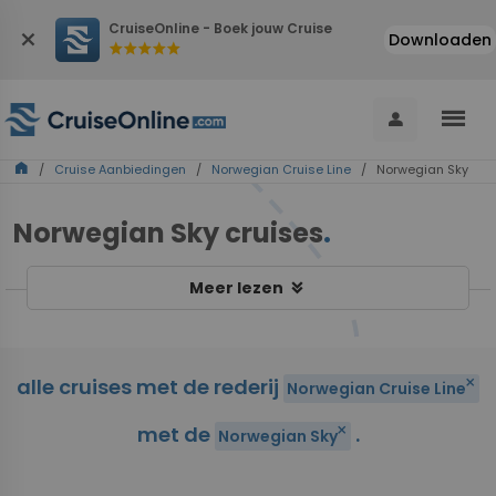
CruiseOnline - Boek jouw Cruise
close
Downloaden
star
star
star
star
star
menu
person
home
/
Cruise Aanbiedingen
/
Norwegian Cruise Line
/ Norwegian Sky
Norwegian Sky cruises
.
keyboard_double_arrow_down
Meer lezen
alle cruises met de rederij
close
Norwegian Cruise Line
met de
.
close
Norwegian Sky