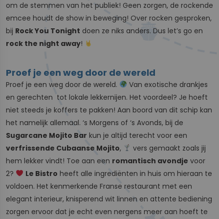
om de stemmen van het publiek! Geen zorgen, de rockende
emcee houdt de show in beweging! Over rocken gesproken,
bij
Rock You Tonight
doen ze niks anders. Dus let’s go en
rock the night away
!
Proef je een weg door de wereld
Proef je een weg door de wereld.
Van exotische drankjes
en gerechten tot lokale lekkernijen. Het voordeel? Je hoeft
niet steeds je koffers te pakken! Aan boord van dit schip kan
het namelijk allemaal. ‘s Morgens of ‘s Avonds, bij de
Sugarcane Mojito Bar
kun je altijd terecht voor een
verfrissende Cubaanse Mojito
,
vers gemaakt zoals jij
hem lekker vindt! Toe aan een
romantisch avondje
voor
2?
Le Bistro
heeft alle ingrediënten in huis om hieraan te
voldoen. Het kenmerkende Franse restaurant met een
elegant interieur, knisperend wit linnen en attente bediening
zorgen ervoor dat je echt even nergens meer aan hoeft te