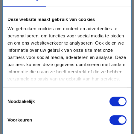
directions_boat
Bekijk cruise
chevron_right
Deze website maakt gebruik van cookies
We gebruiken cookies om content en advertenties te
Vergelijk
personaliseren, om functies voor social media te bieden
#Familiecruises
en om ons websiteverkeer te analyseren. Ook delen we
informatie over uw gebruik van onze site met onze
partners voor social media, adverteren en analyse. Deze
favorite
partners kunnen deze gegevens combineren met andere
informatie die u aan ze heeft verstrekt of die ze hebben
verzameld op basis van uw gebruik van hun services.
chevron_right
Toestemmingsselectie
Noodzakelijk
Voorkeuren
19 daagse Afrika cruise met de Norwegian Sky