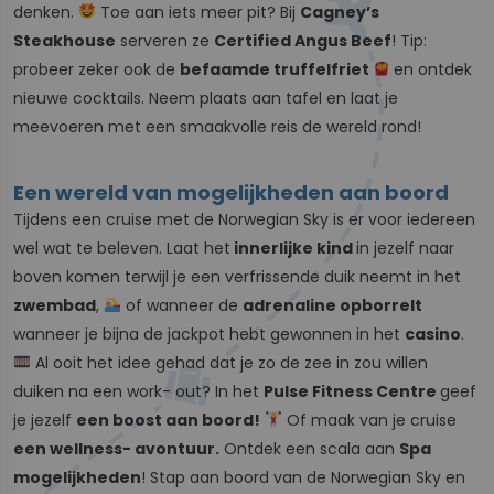
denken.
Toe aan iets meer pit? Bij
Cagney’s
Steakhouse
serveren ze
Certified Angus Beef
! Tip:
probeer zeker ook de
befaamde truffelfriet
en ontdek
nieuwe cocktails. Neem plaats aan tafel en laat je
meevoeren met een smaakvolle reis de wereld rond!
Een wereld van mogelijkheden aan boord
Tijdens een cruise met de Norwegian Sky is er voor iedereen
wel wat te beleven. Laat het
innerlijke kind
in jezelf naar
boven komen terwijl je een verfrissende duik neemt in het
zwembad
,
of wanneer de
adrenaline opborrelt
wanneer je bijna de jackpot hebt gewonnen in het
casino
.
Al ooit het idee gehad dat je zo de zee in zou willen
duiken na een work- out? In het
Pulse Fitness Centre
geef
je jezelf
een boost aan boord!
Of maak van je cruise
een wellness- avontuur.
Ontdek een scala aan
Spa
mogelijkheden
! Stap aan boord van de Norwegian Sky en