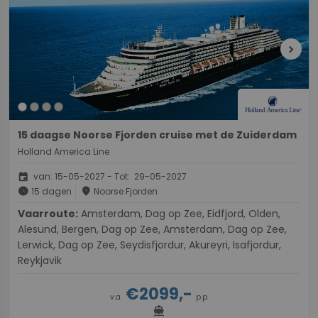
chevron_right
15 daagse Noorse Fjorden cruise met de Zuiderdam
Holland America Line
event
van: 15-05-2027 - Tot: 29-05-2027
schedule
place
15 dagen
Noorse Fjorden
Vaarroute:
Amsterdam, Dag op Zee, Eidfjord, Olden,
Alesund, Bergen, Dag op Zee, Amsterdam, Dag op Zee,
Lerwick, Dag op Zee, Seydisfjordur, Akureyri, Isafjordur,
Reykjavik
€2099,-
v.a.
p.p.
directions_boat