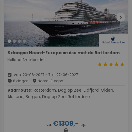
chevron_right
8 daagse Noord-Europa cruise met de Rotterdam
Holland America Line
star
star
star
star
star
event
van: 20-06-2027 - Tot: 27-06-2027
schedule
place
8 dagen
Noord-Europa
Vaarroute:
Rotterdam, Dag op Zee, Eidfjord, Olden,
Alesund, Bergen, Dag op Zee, Rotterdam
€1309,-
v.a.
p.p.
directions_boat