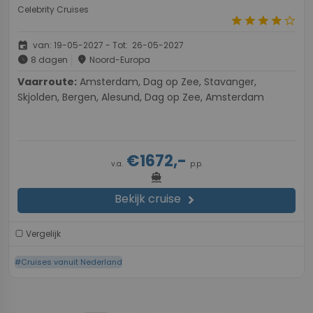
Celebrity Cruises
star
star
star
star
star_border
event
van: 19-05-2027 - Tot: 26-05-2027
schedule
place
8 dagen
Noord-Europa
Vaarroute:
Amsterdam, Dag op Zee, Stavanger,
Skjolden, Bergen, Alesund, Dag op Zee, Amsterdam
€1672,-
v.a.
p.p.
directions_boat
Bekijk cruise
chevron_right
Vergelijk
#Cruises vanuit Nederland