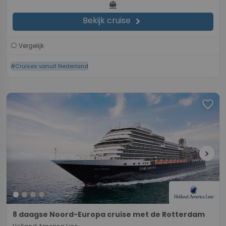
directions_boat
Bekijk cruise
chevron_right
Vergelijk
#Cruises vanuit Nederland
favorite
chevron_right
8 daagse Noord-Europa cruise met de Rotterdam