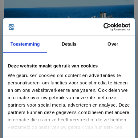
chevron_right
Toestemming
Details
Over
15 daagse Noorse Fjorden cruise met de Zuiderdam
Deze website maakt gebruik van cookies
Holland America Line
We gebruiken cookies om content en advertenties te
event
van: 17-07-2027 - Tot: 31-07-2027
personaliseren, om functies voor social media te bieden
schedule
place
15 dagen
Noorse Fjorden
en om ons websiteverkeer te analyseren. Ook delen we
informatie over uw gebruik van onze site met onze
Vaarroute:
Amsterdam, Dag op Zee, Eidfjord, Alesund,
Olden, Sandnes, Dag op Zee, Amsterdam, Dag op Zee,
partners voor social media, adverteren en analyse. Deze
Oslo, Kristiansand, Sandnes, Skjolden, Dag op Zee,
partners kunnen deze gegevens combineren met andere
Amsterdam
informatie die u aan ze heeft verstrekt of die ze hebben
verzameld op basis van uw gebruik van hun services.
€2219,-
v.a.
p.p.