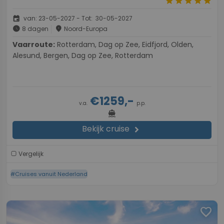
star
star
star
star
star
event
van: 23-05-2027 - Tot: 30-05-2027
schedule
place
8 dagen
Noord-Europa
Vaarroute:
Rotterdam, Dag op Zee, Eidfjord, Olden,
Alesund, Bergen, Dag op Zee, Rotterdam
€1259,-
v.a.
p.p.
directions_boat
Bekijk cruise
chevron_right
Vergelijk
#Cruises vanuit Nederland
favorite