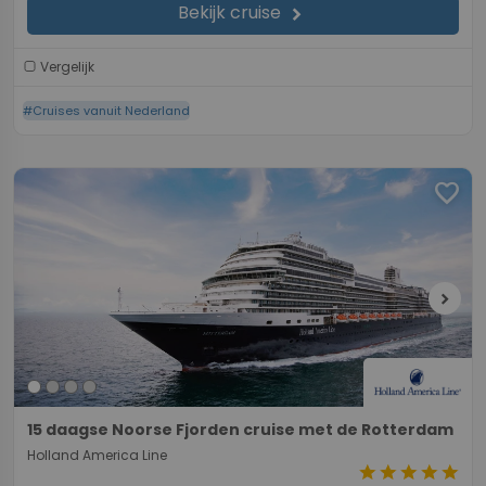
Bekijk cruise
chevron_right
Vergelijk
#Cruises vanuit Nederland
favorite
chevron_right
15 daagse Noorse Fjorden cruise met de Rotterdam
Holland America Line
star
star
star
star
star