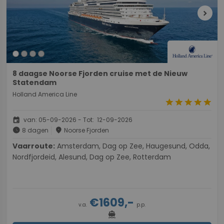
chevron_right
8 daagse Noorse Fjorden cruise met de Nieuw
Statendam
Holland America Line
star
star
star
star
star
event
van: 05-09-2026 - Tot: 12-09-2026
schedule
place
8 dagen
Noorse Fjorden
Vaarroute:
Amsterdam, Dag op Zee, Haugesund, Odda,
Nordfjordeid, Alesund, Dag op Zee, Rotterdam
€1609,-
v.a.
p.p.
directions_boat