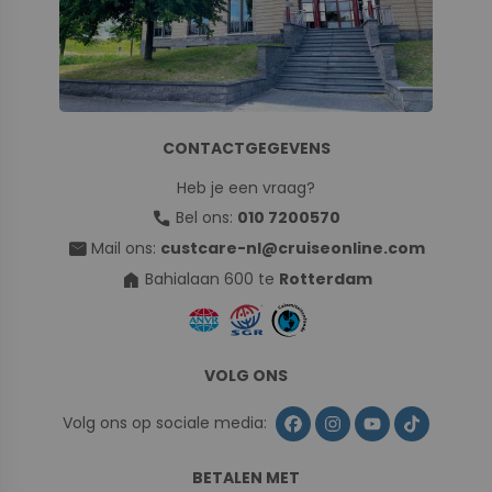
CONTACTGEGEVENS
Heb je een vraag?
call
Bel ons:
010 7200570
mail
Mail ons:
custcare-nl@cruiseonline.com
home
Bahialaan 600 te
Rotterdam
VOLG ONS
Volg ons op sociale media:
BETALEN MET