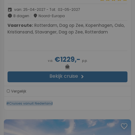
event
van: 25-04-2027 - Tot: 02-05-2027
schedule
place
8 dagen
Noord-Europa
Vaarroute:
Rotterdam, Dag op Zee, Kopenhagen, Oslo,
Kristiansand, Stavanger, Dag op Zee, Rotterdam
€1229,-
v.a.
p.p.
directions_boat
Bekijk cruise
chevron_right
Vergelijk
#Cruises vanuit Nederland
favorite