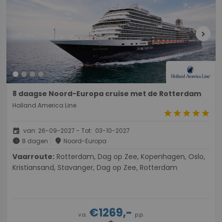
chevron_right
8 daagse Noord-Europa cruise met de Rotterdam
Holland America Line
star
star
star
star
star
event
van: 26-09-2027 - Tot: 03-10-2027
schedule
place
8 dagen
Noord-Europa
Vaarroute:
Rotterdam, Dag op Zee, Kopenhagen, Oslo,
Kristiansand, Stavanger, Dag op Zee, Rotterdam
€1269,-
v.a.
p.p.