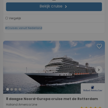
Bekijk cruise
chevron_right
Vergelijk
#Cruises vanuit Nederland
favorite
chevron_right
8 daagse Noord-Europa cruise met de Rotterdam
Holland America Line