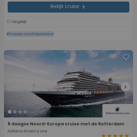
Bekijk cruise
chevron_right
Vergelijk
#Cruises vanuit Nederland
favorite
chevron_right
8 daagse Noord-Europa cruise met de Rotterdam
Holland America Line
star
star
star
star
star