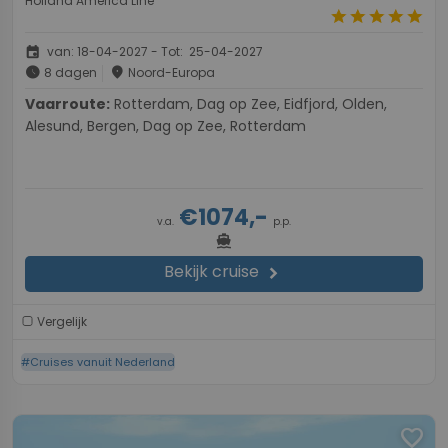
Holland America Line
star
star
star
star
star
event
van: 18-04-2027 - Tot: 25-04-2027
schedule
place
8 dagen
Noord-Europa
Vaarroute:
Rotterdam, Dag op Zee, Eidfjord, Olden,
Alesund, Bergen, Dag op Zee, Rotterdam
€1074,-
v.a.
p.p.
directions_boat
Bekijk cruise
chevron_right
Vergelijk
#Cruises vanuit Nederland
favorite