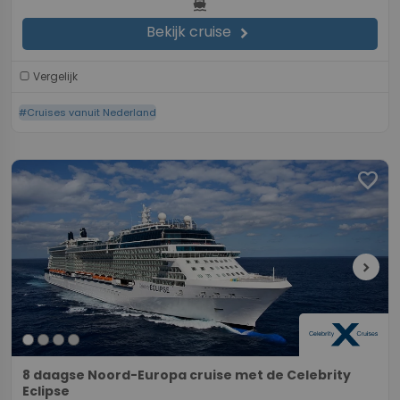
directions_boat
Bekijk cruise
chevron_right
Vergelijk
#Cruises vanuit Nederland
favorite
chevron_right
8 daagse Noord-Europa cruise met de Celebrity
Eclipse