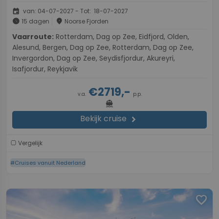
event
van: 04-07-2027 - Tot: 18-07-2027
schedule
place
15 dagen
Noorse Fjorden
Vaarroute:
Rotterdam, Dag op Zee, Eidfjord, Olden,
Alesund, Bergen, Dag op Zee, Rotterdam, Dag op Zee,
Invergordon, Dag op Zee, Seydisfjordur, Akureyri,
Isafjordur, Reykjavik
€2719,-
v.a.
p.p.
directions_boat
Bekijk cruise
chevron_right
Vergelijk
#Cruises vanuit Nederland
favorite