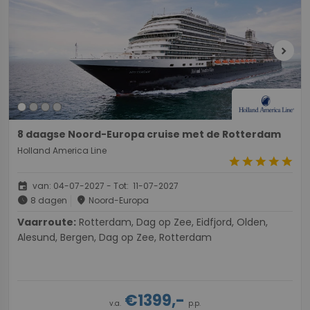
chevron_right
8 daagse Noord-Europa cruise met de Rotterdam
Holland America Line
star
star
star
star
star
event
van: 04-07-2027 - Tot: 11-07-2027
schedule
place
8 dagen
Noord-Europa
Vaarroute:
Rotterdam, Dag op Zee, Eidfjord, Olden,
Alesund, Bergen, Dag op Zee, Rotterdam
€1399,-
v.a.
p.p.