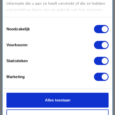
VERTREKHAVENS
informatie die u aan ze heeft verstrekt of die ze hebben
verzameld op basis van uw gebruik van hun services.
REDERIJEN
Toestemmingsselectie
Noodzakelijk
OVER CRUISEONLINE.COM
Voorkeuren
Statistieken
Marketing
Alles toestaan