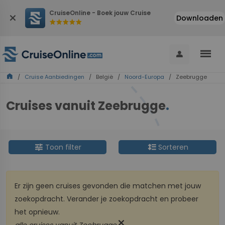
CruiseOnline - Boek jouw Cruise
close
Downloaden
star
star
star
star
star
menu
person
home
/
Cruise Aanbiedingen
/ België /
Noord-Europa
/ Zeebrugge
Cruises vanuit Zeebrugge
.
tune
format_line_spacing
Toon filter
Sorteren
Er zijn geen cruises gevonden die matchen met jouw
zoekopdracht. Verander je zoekopdracht en probeer
het opnieuw.
close