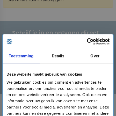
alle cruises vanuit
Zeebrugge
.
Schrijf je in en ontvang direct
een €50,- kortingscode!
Schrijf je hier rechts in en ontvang de
kortingscode direct!
Toestemming
Details
Over
mail
Deze website maakt gebruik van cookies
Inschrijven
We gebruiken cookies om content en advertenties te
personaliseren, om functies voor social media te bieden
en om ons websiteverkeer te analyseren. Ook delen we
informatie over uw gebruik van onze site met onze
BESTEMMINGEN
partners voor social media, adverteren en analyse. Deze
partners kunnen deze gegevens combineren met andere