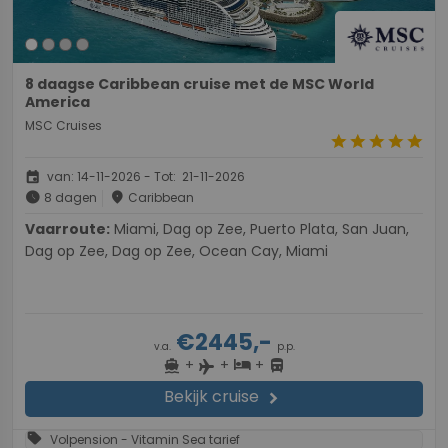
8 daagse Caribbean cruise met de MSC World
America
MSC Cruises
star
star
star
star
star
event
van: 14-11-2026 - Tot: 21-11-2026
schedule
place
8 dagen
Caribbean
Vaarroute:
Miami, Dag op Zee, Puerto Plata, San Juan,
Dag op Zee, Dag op Zee, Ocean Cay, Miami
€2445,-
v.a.
p.p.
+
+
+
directions_boat
hotel
directions_bus
flight
Bekijk cruise
chevron_right
sell
Volpension - Vitamin Sea tarief