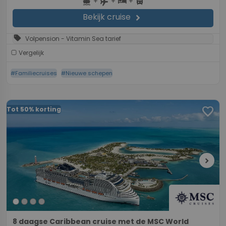
+
+
+
directions_boat
hotel
directions_bus
flight
Bekijk cruise
chevron_right
sell
Volpension - Vitamin Sea tarief
Vergelijk
#Familiecruises
#Nieuwe schepen
favorite
Tot 50% korting
chevron_right
8 daagse Caribbean cruise met de MSC World