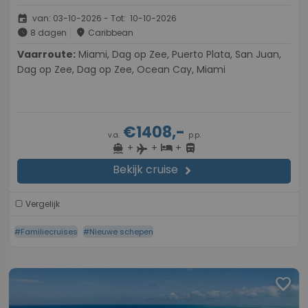
event
van: 03-10-2026 - Tot: 10-10-2026
schedule
place
8 dagen
Caribbean
Vaarroute:
Miami, Dag op Zee, Puerto Plata, San Juan,
Dag op Zee, Dag op Zee, Ocean Cay, Miami
€1408,-
v.a.
p.p.
+
+
+
directions_boat
hotel
directions_bus
flight
Bekijk cruise
chevron_right
Vergelijk
#Familiecruises
#Nieuwe schepen
favorite