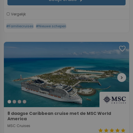
Vergelijk
#Familiecruises
#Nieuwe schepen
favorite
chevron_right
8 daagse Caribbean cruise met de MSC World
America
MSC Cruises
star
star
star
star
star