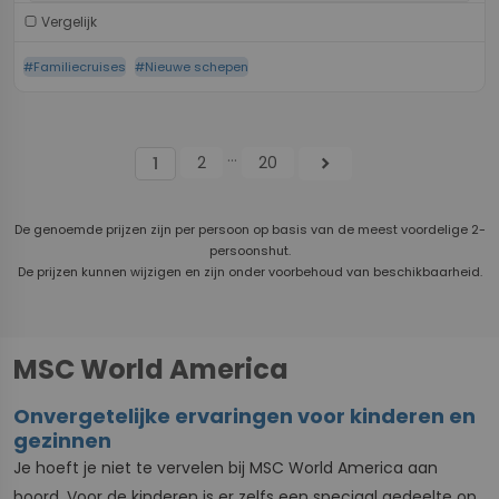
Vergelijk
#Familiecruises
#Nieuwe schepen
...
2
20
chevron_right
1
De genoemde prijzen zijn per persoon op basis van de meest voordelige 2-
persoonshut.
De prijzen kunnen wijzigen en zijn onder voorbehoud van beschikbaarheid.
MSC World America
Onvergetelijke ervaringen voor kinderen en
gezinnen
Je hoeft je niet te vervelen bij MSC World America aan
boord. Voor de kinderen is er zelfs een speciaal gedeelte op