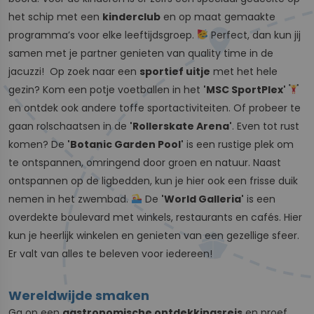
het schip met een
kinderclub
en op maat gemaakte
programma’s voor elke leeftijdsgroep.
Perfect, dan kun jij
samen met je partner genieten van quality time in de
jacuzzi! Op zoek naar een
sportief uitje
met het hele
gezin? Kom een potje voetballen in het
'MSC SportPlex'
en ontdek ook andere toffe sportactiviteiten. Of probeer te
gaan rolschaatsen in de
'Rollerskate Arena'
. Even tot rust
komen? De
'Botanic Garden Pool'
is een rustige plek om
te ontspannen, omringend door groen en natuur. Naast
ontspannen op de ligbedden, kun je hier ook een frisse duik
nemen in het zwembad.
De
'World Galleria'
is een
overdekte boulevard met winkels, restaurants en cafés. Hier
kun je heerlijk winkelen en genieten van een gezellige sfeer.
Er valt van alles te beleven voor iedereen!
Wereldwijde smaken
Ga op een
gastronomische ontdekkingsreis
en proef