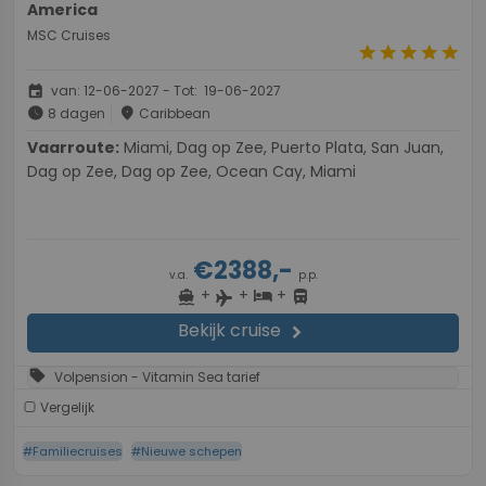
America
MSC Cruises
star
star
star
star
star
event
van: 12-06-2027 - Tot: 19-06-2027
schedule
place
8 dagen
Caribbean
Vaarroute:
Miami, Dag op Zee, Puerto Plata, San Juan,
Dag op Zee, Dag op Zee, Ocean Cay, Miami
€2388,-
v.a.
p.p.
+
+
+
directions_boat
hotel
directions_bus
flight
Bekijk cruise
chevron_right
sell
Volpension - Vitamin Sea tarief
Vergelijk
#Familiecruises
#Nieuwe schepen