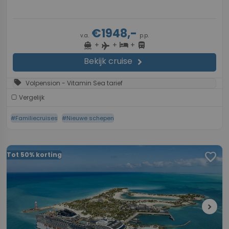
€1948,-
v.a.
p.p.
+
+
+
directions_boat
hotel
directions_bus
flight
Bekijk cruise
chevron_right
sell
Volpension - Vitamin Sea tarief
Vergelijk
#Familiecruises
#Nieuwe schepen
favorite
Tot 50% korting
chevron_right