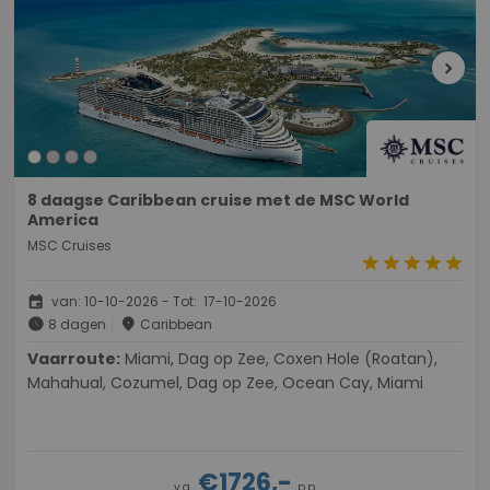
chevron_right
8 daagse Caribbean cruise met de MSC World
America
MSC Cruises
star
star
star
star
star
event
van: 10-10-2026 - Tot: 17-10-2026
schedule
place
8 dagen
Caribbean
Vaarroute:
Miami, Dag op Zee, Coxen Hole (Roatan),
Mahahual, Cozumel, Dag op Zee, Ocean Cay, Miami
€1726,-
v.a.
p.p.