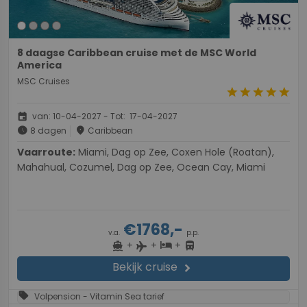
8 daagse Caribbean cruise met de MSC World
America
MSC Cruises
star
star
star
star
star
event
van: 10-04-2027 - Tot: 17-04-2027
schedule
place
8 dagen
Caribbean
Vaarroute:
Miami, Dag op Zee, Coxen Hole (Roatan),
Mahahual, Cozumel, Dag op Zee, Ocean Cay, Miami
€1768,-
v.a.
p.p.
+
+
+
directions_boat
hotel
directions_bus
flight
Bekijk cruise
chevron_right
sell
Volpension - Vitamin Sea tarief