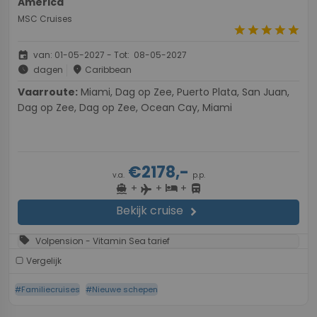
America
MSC Cruises
star
star
star
star
star
event
van: 01-05-2027 - Tot: 08-05-2027
schedule
place
dagen
Caribbean
Vaarroute:
Miami, Dag op Zee, Puerto Plata, San Juan,
Dag op Zee, Dag op Zee, Ocean Cay, Miami
€2178,-
v.a.
p.p.
+
+
+
directions_boat
hotel
directions_bus
flight
Bekijk cruise
chevron_right
sell
Volpension - Vitamin Sea tarief
Vergelijk
#Familiecruises
#Nieuwe schepen