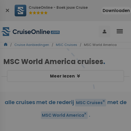
CruiseOnline - Boek jouw Cruise
close
Downloaden
star
star
star
star
star
menu
person
home
/
Cruise Aanbiedingen
/
MSC Cruises
/ MSC World America
MSC World America cruises
.
keyboard_double_arrow_down
Meer lezen
alle cruises met de rederij
met de
close
MSC Cruises
.
close
MSC World America