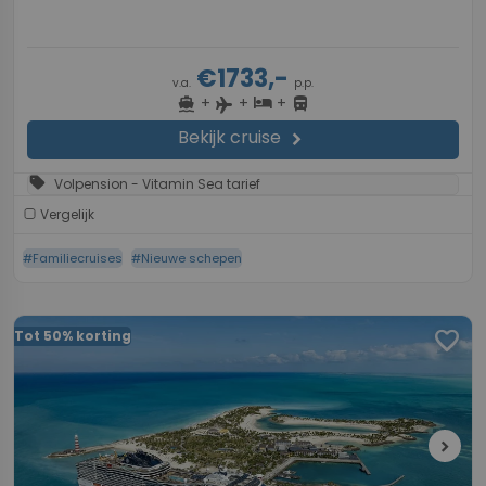
€1733,-
v.a.
p.p.
+
+
+
directions_boat
hotel
directions_bus
flight
Bekijk cruise
chevron_right
sell
Volpension - Vitamin Sea tarief
Vergelijk
#Familiecruises
#Nieuwe schepen
favorite
Tot 50% korting
chevron_right