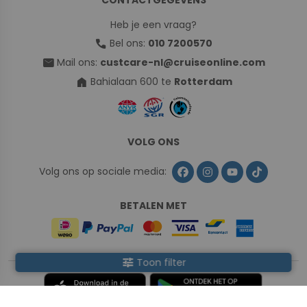
CONTACTGEGEVENS
Heb je een vraag?
call
Bel ons:
010 7200570
mail
Mail ons:
custcare-nl@cruiseonline.com
home
Bahialaan 600 te
Rotterdam
VOLG ONS
Volg ons op sociale media:
BETALEN MET
tune
Toon filter