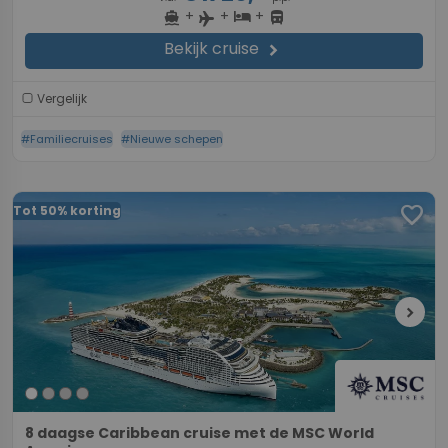
+
+
+
directions_boat
hotel
directions_bus
flight
Bekijk cruise
chevron_right
Vergelijk
#Familiecruises
#Nieuwe schepen
favorite
Tot 50% korting
chevron_right
8 daagse Caribbean cruise met de MSC World