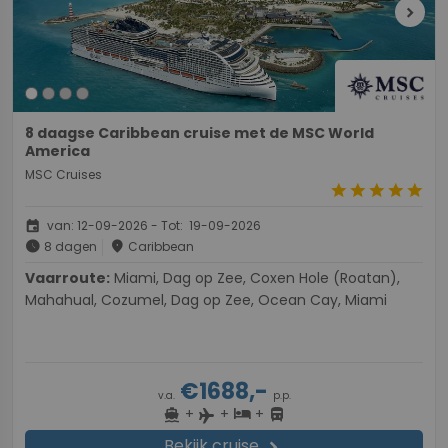
chevron_right
8 daagse Caribbean cruise met de MSC World
America
MSC Cruises
star
star
star
star
star
event
van: 12-09-2026 - Tot: 19-09-2026
schedule
place
8 dagen
Caribbean
Vaarroute:
Miami, Dag op Zee, Coxen Hole (Roatan),
Mahahual, Cozumel, Dag op Zee, Ocean Cay, Miami
€1688,-
v.a.
p.p.
+
+
+
directions_boat
hotel
directions_bus
flight
Bekijk cruise
chevron_right