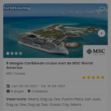
favorite
Tot 50% korting
chevron_right
8 daagse Caribbean cruise met de MSC World
America
MSC Cruises
star
star
star
star
star
event
van: 03-04-2027 - Tot: 10-04-2027
schedule
place
8 dagen
Caribbean
Vaarroute:
Miami, Dag op Zee, Puerto Plata, San Juan,
Dag op Zee, Dag op Zee, Ocean Cay, Miami