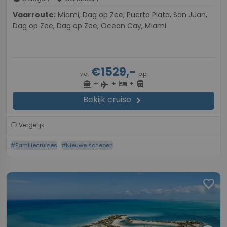
Vaarroute:
Miami, Dag op Zee, Puerto Plata, San Juan,
Dag op Zee, Dag op Zee, Ocean Cay, Miami
€1529,-
v.a.
p.p.
+
+
+
directions_boat
hotel
directions_bus
flight
Bekijk cruise
chevron_right
Vergelijk
#Familiecruises
#Nieuwe schepen
favorite