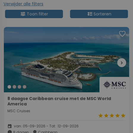
Verwijder alle filters
tune
format_line_spacing
Toon filter
Sorteren
favorite
chevron_right
8 daagse Caribbean cruise met de MSC World
America
MSC Cruises
star
star
star
star
star
event
van: 05-09-2026 - Tot: 12-09-2026
schedule
place
8 dagen
Caribbean