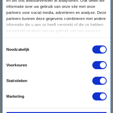
en om ons websiteverkeer te analyseren. Ook delen we
schedule
place
8 dagen
Caribbean
informatie over uw gebruik van onze site met onze
Vaarroute:
Miami, Dag op Zee, Coxen Hole (Roatan),
partners voor social media, adverteren en analyse. Deze
Mahahual, Cozumel, Dag op Zee, Ocean Cay, Miami
partners kunnen deze gegevens combineren met andere
informatie die u aan ze heeft verstrekt of die ze hebben
verzameld op basis van uw gebruik van hun services.
€2064,-
v.a.
p.p.
Toestemmingsselectie
+
+
+
directions_boat
hotel
directions_bus
flight
Noodzakelijk
Bekijk cruise
chevron_right
sell
Volpension - Vitamin Sea tarief
Voorkeuren
Vergelijk
Statistieken
#Familiecruises
#Nieuwe schepen
Marketing
favorite
Tot 50% korting