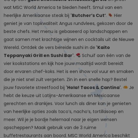
wat MSC World America te bieden heeft. Smul van een
heerlijke Amerikaanse steak bij
'Butcher’s Cut’
.
Hier
geniet je van topkwaliteit Angus rundvlees, gekozen door de
beste chefs. Het menu is gebaseerd op landschappen en
gaat samen met krachtige wijnen en cocktails uit de Nieuwe
Wereld. Ontdek de vers bereide sushi in de
'Kaito
Teppanyaki Grill en Sushi Bar'
.
Schuif aan één van de
vier kookstations en kijk hoe jouw maaltijd wordt bereidt
door ervaren chef-koks. Het is een show vol vuur en smaken
die je niet snel zult vergeten. Zin in een snelle hap? Bestel
jouw favoriete streetfood bij
'Hola! Tacos & Cantina'
.
Je
hebt de keuze uit Latijns-Amerikaanse en Mexicaanse
gerechten en drankjes. Voor lunch als diner kan je genieten
van heerlijke opties zoals taco’s, nacho’s, tortillasoep en
meer. Wil je je bordje helemaal naar je eigen wensen
opscheppen? Maak gebruik van de 3 ruime
buffetrestaurants aan boord. MSC World America beschikt