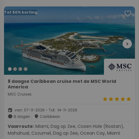
favorite
Tot 50% korting
chevron_right
8 daagse Caribbean cruise met de MSC World
America
MSC Cruises
star
star
star
star
star
event
van: 07-11-2026 - Tot: 14-11-2026
schedule
place
8 dagen
Caribbean
Vaarroute:
Miami, Dag op Zee, Coxen Hole (Roatan),
Mahahual, Cozumel, Dag op Zee, Ocean Cay, Miami