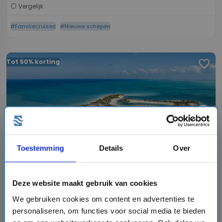
Vergelijk
#Familiecruises
#Nieuwe schepen
favorite
Tot 50% korting
chevron_right
Toestemming
Details
Over
8 daagse Caribbean cruise met de MSC World
America
Deze website maakt gebruik van cookies
MSC Cruises
We gebruiken cookies om content en advertenties te
star
star
star
star
star
personaliseren, om functies voor social media te bieden
event
van: 08-05-2027 - Tot: 15-05-2027