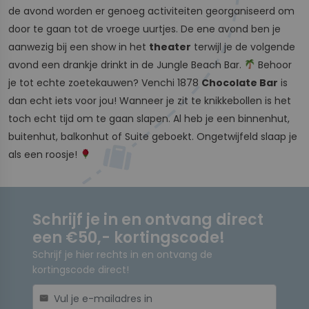
de avond worden er genoeg activiteiten georganiseerd om
door te gaan tot de vroege uurtjes. De ene avond ben je
aanwezig bij een show in het
theater
terwijl je de volgende
avond een drankje drinkt in de Jungle Beach Bar.
Behoor
je tot echte zoetekauwen? Venchi 1878
Chocolate Bar
is
dan echt iets voor jou! Wanneer je zit te knikkebollen is het
toch echt tijd om te gaan slapen. Al heb je een binnenhut,
buitenhut, balkonhut of Suite geboekt. Ongetwijfeld slaap je
als een roosje!
Schrijf je in en ontvang direct
een €50,- kortingscode!
Schrijf je hier rechts in en ontvang de
kortingscode direct!
mail