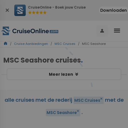
CruiseOnline - Boek jouw Cruise
close
Downloaden
star
star
star
star
star
menu
person
home
/
Cruise Aanbiedingen
/
MSC Cruises
/ MSC Seashore
MSC Seashore cruises
.
keyboard_double_arrow_down
Meer lezen
alle cruises met de rederij
met de
close
MSC Cruises
.
close
MSC Seashore