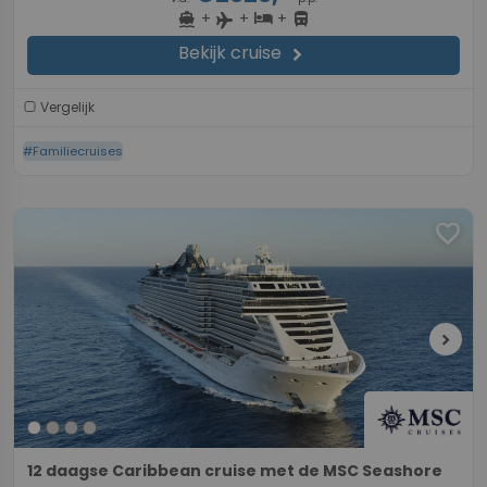
+
+
+
directions_boat
hotel
directions_bus
flight
Bekijk cruise
chevron_right
Vergelijk
#Familiecruises
favorite
chevron_right
12 daagse Caribbean cruise met de MSC Seashore