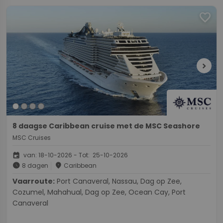
favorite
chevron_right
8 daagse Caribbean cruise met de MSC Seashore
MSC Cruises
event
van: 18-10-2026 - Tot: 25-10-2026
schedule
place
8 dagen
Caribbean
Vaarroute:
Port Canaveral, Nassau, Dag op Zee,
Cozumel, Mahahual, Dag op Zee, Ocean Cay, Port
Canaveral