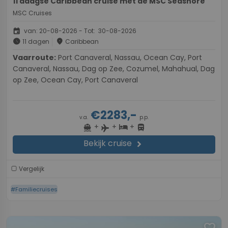
11 daagse Caribbean cruise met de MSC Seashore
MSC Cruises
event
van: 20-08-2026 - Tot: 30-08-2026
schedule
place
11 dagen
Caribbean
Vaarroute:
Port Canaveral, Nassau, Ocean Cay, Port
Canaveral, Nassau, Dag op Zee, Cozumel, Mahahual, Dag
op Zee, Ocean Cay, Port Canaveral
€2283,-
v.a.
p.p.
+
+
+
directions_boat
hotel
directions_bus
flight
Bekijk cruise
chevron_right
Vergelijk
#Familiecruises
favorite