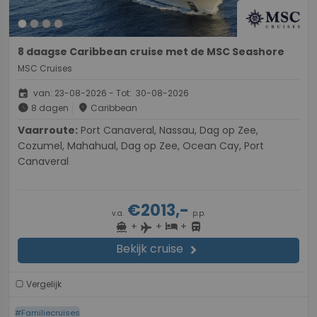
8 daagse Caribbean cruise met de MSC Seashore
MSC Cruises
event
van: 23-08-2026 - Tot: 30-08-2026
schedule
place
8 dagen
Caribbean
Vaarroute:
Port Canaveral, Nassau, Dag op Zee,
Cozumel, Mahahual, Dag op Zee, Ocean Cay, Port
Canaveral
€2013,-
v.a.
p.p.
+
+
+
directions_boat
hotel
directions_bus
flight
Bekijk cruise
chevron_right
Vergelijk
#Familiecruises