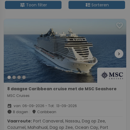
tune
format_line_spacing
Toon filter
Sorteren
favorite
chevron_right
8 daagse Caribbean cruise met de MSC Seashore
MSC Cruises
event
van: 06-09-2026 - Tot: 13-09-2026
schedule
place
8 dagen
Caribbean
Vaarroute:
Port Canaveral, Nassau, Dag op Zee,
Cozumel, Mahahual, Dag op Zee, Ocean Cay, Port