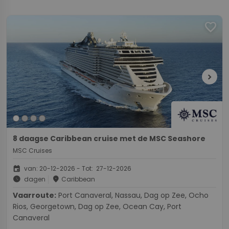
favorite
chevron_right
8 daagse Caribbean cruise met de MSC Seashore
MSC Cruises
event
van: 20-12-2026 - Tot: 27-12-2026
schedule
place
dagen
Caribbean
Vaarroute:
Port Canaveral, Nassau, Dag op Zee, Ocho
Rios, Georgetown, Dag op Zee, Ocean Cay, Port
Canaveral