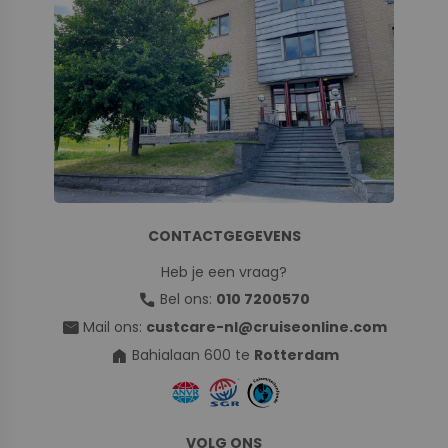
CONTACTGEGEVENS
Heb je een vraag?
call
Bel ons:
010 7200570
mail
Mail ons:
custcare-nl@cruiseonline.com
home
Bahialaan 600 te
Rotterdam
VOLG ONS