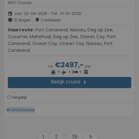
MSC Cruises
event
van: 20-09-2026 - Tot: 01-10-2026
schedule
place
12 dagen
Caribbean
Vaarroute:
Port Canaveral, Nassau, Dag op Zee,
Cozumel, Mahahual, Dag op Zee, Ocean Cay, Port
Canaveral, Ocean Cay, Ocean Cay, Nassau, Port
Canaveral
€2497,-
v.a.
p.p.
+
+
+
directions_boat
hotel
directions_bus
flight
Bekijk cruise
chevron_right
Vergelijk
#Familiecruises
...
2
29
chevron_right
1