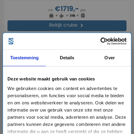
€1719,-
v.a.
p.p.
+
+
+
directions_boat
hotel
directions_bus
flight
Bekijk cruise
chevron_right
Vergelijk
#Familiecruises
Toestemming
Details
Over
favorite
Deze website maakt gebruik van cookies
We gebruiken cookies om content en advertenties te
personaliseren, om functies voor social media te bieden
en om ons websiteverkeer te analyseren. Ook delen we
chevron_right
informatie over uw gebruik van onze site met onze
partners voor social media, adverteren en analyse. Deze
partners kunnen deze gegevens combineren met andere
informatie die u aan ze heeft verstrekt of die ze hebben