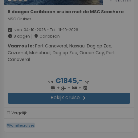
8 daagse Caribbean cruise met de MSC Seashore
MSC Cruises
event
van: 04-10-2026 - Tot: 11-10-2026
schedule
place
8 dagen
Caribbean
Vaarroute:
Port Canaveral, Nassau, Dag op Zee,
Cozumel, Mahahual, Dag op Zee, Ocean Cay, Port
Canaveral
€1845,-
v.a.
p.p.
+
+
+
directions_boat
hotel
directions_bus
flight
Bekijk cruise
chevron_right
Vergelijk
#Familiecruises