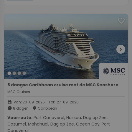
favorite
chevron_right
8 daagse Caribbean cruise met de MSC Seashore
MSC Cruises
event
van: 20-09-2026 - Tot: 27-09-2026
schedule
place
8 dagen
Caribbean
Vaarroute:
Port Canaveral, Nassau, Dag op Zee,
Cozumel, Mahahual, Dag op Zee, Ocean Cay, Port
Canaveral