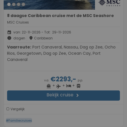
8 daagse Caribbean cruise met de MSC Seashore
MSC Cruises
event
van: 22-11-2026 - Tot: 29-11-2026
schedule
place
dagen
Caribbean
Vaarroute:
Port Canaveral, Nassau, Dag op Zee, Ocho
Rios, Georgetown, Dag op Zee, Ocean Cay, Port
Canaveral
€2293,-
v.a.
p.p.
+
+
+
directions_boat
hotel
directions_bus
flight
Bekijk cruise
chevron_right
Vergelijk
#Familiecruises