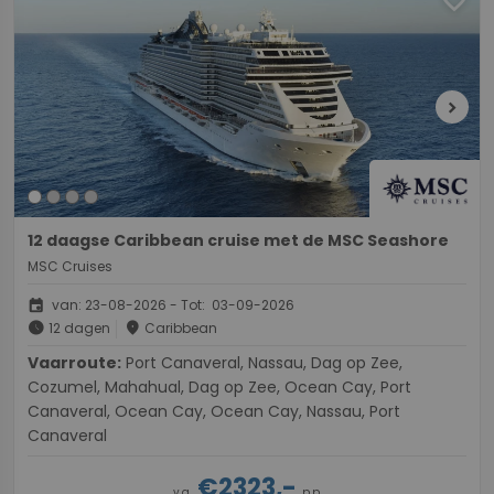
chevron_right
12 daagse Caribbean cruise met de MSC Seashore
MSC Cruises
event
van: 23-08-2026 - Tot: 03-09-2026
schedule
place
12 dagen
Caribbean
Vaarroute:
Port Canaveral, Nassau, Dag op Zee,
Cozumel, Mahahual, Dag op Zee, Ocean Cay, Port
Canaveral, Ocean Cay, Ocean Cay, Nassau, Port
Canaveral
€2323,-
v.a.
p.p.